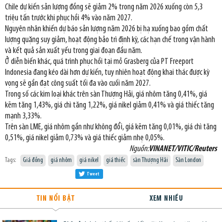
Chile dự kiến sản lượng đồng sẽ giảm 2% trong năm 2026 xuống còn 5,3
triệu tấn trước khi phục hồi 4% vào năm 2027.
Nguyên nhân khiến dự báo sản lượng năm 2026 bị hạ xuống bao gồm chất
lượng quặng suy giảm, hoạt động bảo trì định kỳ, các hạn chế trong vận hành
và kết quả sản xuất yếu trong giai đoạn đầu năm.
Ở diễn biến khác, quá trình phục hồi tại mỏ Grasberg của PT Freeport
Indonesia đang kéo dài hơn dự kiến, tuy nhiên hoạt động khai thác được kỳ
vọng sẽ gần đạt công suất tối đa vào cuối năm 2027.
Trong số các kim loại khác trên sàn Thượng Hải, giá nhôm tăng 0,41%, giá
kẽm tăng 1,43%, giá chì tăng 1,22%, giá nikel giảm 0,41% và giá thiếc tăng
mạnh 3,33%.
Trên sàn LME, giá nhôm gần như không đổi, giá kẽm tăng 0,01%, giá chì tăng
0,51%, giá nikel giảm 0,73% và giá thiếc giảm nhẹ 0,05%.
Nguồn:
VINANET/VITIC/Reuters
Tags:
Giá đồng
giá nhôm
giá nikel
giá thiếc
sàn Thượng Hải
Sàn London
Tweet
TIN NỔI BẬT
XEM NHIỀU