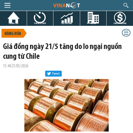
TRANG CHỦ
TIN GIỜ CHÓT
THỊ TRƯỜNG
DỰ ÁN
CHỨNG KHOÁN
HÀNG HÓA
Giá đồng ngày 21/5 tăng do lo ngại nguồn
cung từ Chile
15:44 21/05/2026
Tweet