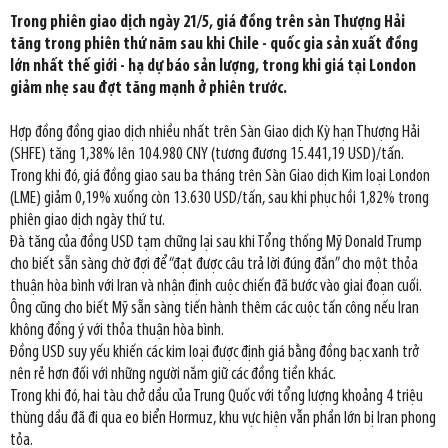
Trong phiên giao dịch ngày 21/5, giá đồng trên sàn Thượng Hải
tăng trong phiên thứ năm sau khi Chile - quốc gia sản xuất đồng
lớn nhất thế giới - hạ dự báo sản lượng, trong khi giá tại London
giảm nhẹ sau đợt tăng mạnh ở phiên trước.
Hợp đồng đồng giao dịch nhiều nhất trên Sàn Giao dịch Kỳ hạn Thượng Hải
(SHFE) tăng 1,38% lên 104.980 CNY (tương đương 15.441,19 USD)/tấn.
Trong khi đó, giá đồng giao sau ba tháng trên Sàn Giao dịch Kim loại London
(LME) giảm 0,19% xuống còn 13.630 USD/tấn, sau khi phục hồi 1,82% trong
phiên giao dịch ngày thứ tư.
Đà tăng của đồng USD tạm chững lại sau khi Tổng thống Mỹ Donald Trump
cho biết sẵn sàng chờ đợi để “đạt được câu trả lời đúng đắn” cho một thỏa
thuận hòa bình với Iran và nhận định cuộc chiến đã bước vào giai đoạn cuối.
Ông cũng cho biết Mỹ sẵn sàng tiến hành thêm các cuộc tấn công nếu Iran
không đồng ý với thỏa thuận hòa bình.
Đồng USD suy yếu khiến các kim loại được định giá bằng đồng bạc xanh trở
nên rẻ hơn đối với những người nắm giữ các đồng tiền khác.
Trong khi đó, hai tàu chở dầu của Trung Quốc với tổng lượng khoảng 4 triệu
thùng dầu đã đi qua eo biển Hormuz, khu vực hiện vẫn phần lớn bị Iran phong
tỏa.