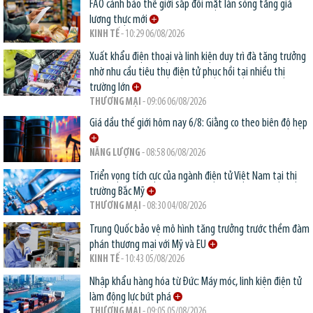
FAO cảnh báo thế giới sắp đối mặt làn sóng tăng giá
lương thực mới
KINH TẾ
- 10:29 06/08/2026
Xuất khẩu điện thoại và linh kiện duy trì đà tăng trưởng
nhờ nhu cầu tiêu thụ điện tử phục hồi tại nhiều thị
trường lớn
THƯƠNG MẠI
- 09:06 06/08/2026
Giá dầu thế giới hôm nay 6/8: Giằng co theo biên độ hẹp
NĂNG LƯỢNG
- 08:58 06/08/2026
Triển vọng tích cực của ngành điện tử Việt Nam tại thị
trường Bắc Mỹ
THƯƠNG MẠI
- 08:30 04/08/2026
Trung Quốc bảo vệ mô hình tăng trưởng trước thềm đàm
phán thương mại với Mỹ và EU
KINH TẾ
- 10:43 05/08/2026
Nhập khẩu hàng hóa từ Đức: Máy móc, linh kiện điện tử
làm động lực bứt phá
THƯƠNG MẠI
- 09:05 05/08/2026