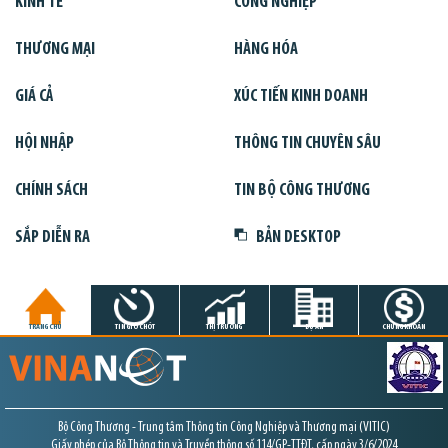
KINH TẾ
CÔNG NGHIỆP
THƯƠNG MẠI
HÀNG HÓA
GIÁ CẢ
XÚC TIẾN KINH DOANH
HỘI NHẬP
THÔNG TIN CHUYÊN SÂU
CHÍNH SÁCH
TIN BỘ CÔNG THƯƠNG
SẮP DIỄN RA
BẢN DESKTOP
TRANG CHỦ
TIN GIỜ CHÓT
THỊ TRƯỜNG
DỰ ÁN
CHỨNG KHOÁN
Bộ Công Thương - Trung tâm Thông tin Công Nghiệp và Thương mại (VITIC)
Giấy phép của Bộ Thông tin và Truyền thông số 114/GP-TTĐT, cấp ngày 3/6/2024