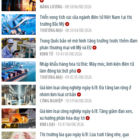
NĂNG LƯỢNG
- 08:58 06/08/2026
Triển vọng tích cực của ngành điện tử Việt Nam tại thị
trường Bắc Mỹ
THƯƠNG MẠI
- 08:30 04/08/2026
Trung Quốc bảo vệ mô hình tăng trưởng trước thềm đàm
phán thương mại với Mỹ và EU
KINH TẾ
- 10:43 05/08/2026
Nhập khẩu hàng hóa từ Đức: Máy móc, linh kiện điện tử
làm động lực bứt phá
THƯƠNG MẠI
- 09:05 05/08/2026
Giá kim loại công nghiệp ngày 6/8: Đà tăng lan rộng ở
nhóm kim loại cơ bản
CÔNG NGHIỆP
- 10:59 06/08/2026
Giá kim loại công nghiệp ngày 6/8: Tăng giảm đan xen,
xu hướng phân hóa duy trì
KIM LOẠI
- 10:47 06/08/2026
Thị trường lúa gạo ngày 6/8: Lúa tươi tăng nhẹ, gạo