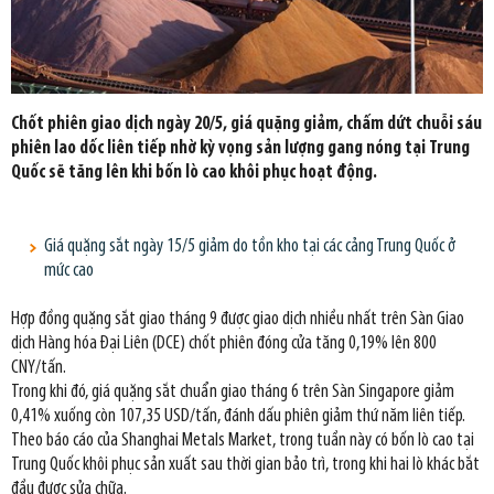
Chốt phiên giao dịch ngày 20/5, giá quặng giảm, chấm dứt chuỗi sáu
phiên lao dốc liên tiếp nhờ kỳ vọng sản lượng gang nóng tại Trung
Quốc sẽ tăng lên khi bốn lò cao khôi phục hoạt động.
Giá quặng sắt ngày 15/5 giảm do tồn kho tại các cảng Trung Quốc ở
mức cao
Hợp đồng quặng sắt giao tháng 9 được giao dịch nhiều nhất trên Sàn Giao
dịch Hàng hóa Đại Liên (DCE) chốt phiên đóng cửa tăng 0,19% lên 800
CNY/tấn.
Trong khi đó, giá quặng sắt chuẩn giao tháng 6 trên Sàn Singapore giảm
0,41% xuống còn 107,35 USD/tấn, đánh dấu phiên giảm thứ năm liên tiếp.
Theo báo cáo của Shanghai Metals Market, trong tuần này có bốn lò cao tại
Trung Quốc khôi phục sản xuất sau thời gian bảo trì, trong khi hai lò khác bắt
đầu được sửa chữa.