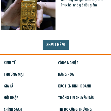
Phục hồi nhờ giá dầu giảm
XEM THÊM
KINH TẾ
CÔNG NGHIỆP
THƯƠNG MẠI
HÀNG HÓA
GIÁ CẢ
XÚC TIẾN KINH DOANH
HỘI NHẬP
THÔNG TIN CHUYÊN SÂU
CHÍNH SÁCH
TIN BỘ CÔNG THƯƠNG