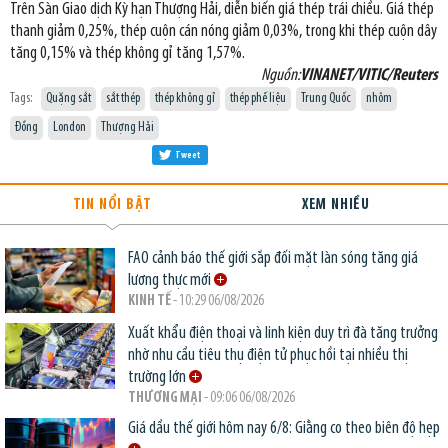
Trên Sàn Giao dịch Kỳ hạn Thượng Hải, diễn biến giá thép trái chiều. Giá thép
thanh giảm 0,25%, thép cuộn cán nóng giảm 0,03%, trong khi thép cuộn dây
tăng 0,15% và thép không gỉ tăng 1,57%.
Nguồn:
VINANET/VITIC/Reuters
Tags:
Quặng sắt
sắt thép
thép không gỉ
thép phế liệu
Trung Quốc
nhôm
Đồng
London
Thượng Hải
Tweet
TIN NỔI BẬT
XEM NHIỀU
FAO cảnh báo thế giới sắp đối mặt làn sóng tăng giá
lương thực mới
KINH TẾ
- 10:29 06/08/2026
Xuất khẩu điện thoại và linh kiện duy trì đà tăng trưởng
nhờ nhu cầu tiêu thụ điện tử phục hồi tại nhiều thị
trường lớn
THƯƠNG MẠI
- 09:06 06/08/2026
Giá dầu thế giới hôm nay 6/8: Giằng co theo biên độ hẹp