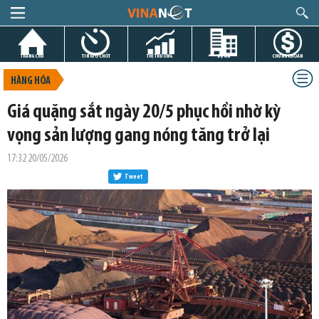
TRANG CHỦ
TIN GIỜ CHÓT
THỊ TRƯỜNG
DỰ ÁN
CHỨNG KHOÁN
HÀNG HÓA
Giá quặng sắt ngày 20/5 phục hồi nhờ kỳ
vọng sản lượng gang nóng tăng trở lại
17:32 20/05/2026
Tweet