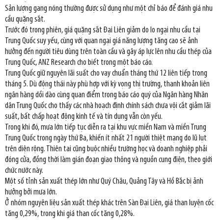
Sản lượng gang nóng thường được sử dụng như một chỉ báo để đánh giá nhu
cầu quặng sắt.
Trước đó trong phiên, giá quặng sắt Đại Liên giảm do lo ngại nhu cầu tại
Trung Quốc suy yếu, cùng với quan ngại giá năng lượng tăng cao sẽ ảnh
hưởng đến người tiêu dùng trên toàn cầu và gây áp lực lên nhu cầu thép của
Trung Quốc, ANZ Research cho biết trong một báo cáo.
Trung Quốc giữ nguyên lãi suất cho vay chuẩn tháng thứ 12 liên tiếp trong
tháng 5. Dù động thái này phù hợp với kỳ vọng thị trường, thanh khoản liên
ngân hàng dồi dào cùng quan điểm trong báo cáo quý của Ngân hàng Nhân
dân Trung Quốc cho thấy các nhà hoạch định chính sách chưa vội cắt giảm lãi
suất, bất chấp hoạt động kinh tế và tín dụng vẫn còn yếu.
Trong khi đó, mưa lớn tiếp tục diễn ra tại khu vực miền Nam và miền Trung
Trung Quốc trong ngày thứ Ba, khiến ít nhất 21 người thiệt mạng do lũ lụt
trên diện rộng. Thiên tai cũng buộc nhiều trường học và doanh nghiệp phải
đóng cửa, đồng thời làm gián đoạn giao thông và nguồn cung điện, theo giới
chức nước này.
Một số tỉnh sản xuất thép lớn như Quý Châu, Quảng Tây và Hồ Bắc bị ảnh
hưởng bởi mưa lớn.
Ở nhóm nguyên liệu sản xuất thép khác trên Sàn Đại Liên, giá than luyện cốc
tăng 0,29%, trong khi giá than cốc tăng 0,28%.