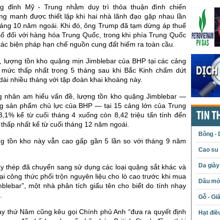
ng đỉnh Mỹ - Trung nhằm duy trì thỏa thuận đình chiến
g manh được thiết lập khi hai nhà lãnh đạo gặp nhau lần
háng 10 năm ngoái. Khi đó, ông Trump đã tạm dừng áp thuế
ố đối với hàng hóa Trung Quốc, trong khi phía Trung Quốc
ác biện pháp hạn chế nguồn cung đất hiếm ra toàn cầu.
, lượng tồn kho quặng mịn Jimblebar của BHP tại các cảng
mức thấp nhất trong 5 tháng sau khi Bắc Kinh chấm dứt
dài nhiều tháng với tập đoàn khai khoáng này.
 nhân am hiểu vấn đề, lượng tồn kho quặng Jimblebar —
g sản phẩm chủ lực của BHP — tại 15 cảng lớn của Trung
TIN T
,1% kể từ cuối tháng 4 xuống còn 8,42 triệu tấn tính đến
thấp nhất kể từ cuối tháng 12 năm ngoái.
Bông - 
ng tồn kho này vẫn cao gấp gần 5 lần so với tháng 9 năm
Cao su
Da giày
y thép đã chuyển sang sử dụng các loại quặng sắt khác và
lại công thức phối trộn nguyên liệu cho lò cao trước khi mua
Dầu mỏ 
blebar”, một nhà phân tích giấu tên cho biết do tính nhạy
.
Gỗ - Gi
y thứ Năm cũng kêu gọi Chính phủ Anh “đưa ra quyết định
Hạt điề