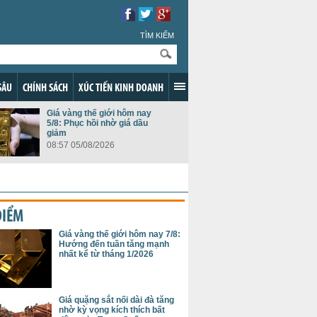
TÌM KIẾM
SÂU
CHÍNH SÁCH
XÚC TIẾN KINH DOANH
Giá vàng thế giới hôm nay
5/8: Phục hồi nhờ giá dầu
giảm
08:57 05/08/2026
ĐIỂM
Giá vàng thế giới hôm nay 7/8:
Hướng đến tuần tăng mạnh
nhất kể từ tháng 1/2026
Giá quặng sắt nối dài đà tăng
nhờ kỳ vọng kích thích bất