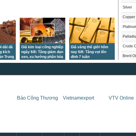
Silver
Copper
Platinu
Palladi
Crude O
i dài đà
Giá kim loại công nghiệp
Giá vàng thế giới hôm
g kích
ngày 6/8: Tăng giảm đan
nay 6/8: Tăng vọt lên
Brent Oi
ản Trung
xen, xu hướng phân hóa
đỉnh 7 tuần
duy trì
Natural
Gasoli
London 
US Whe
THỊ 
Báo Công Thương
Vietnamexport
VTV Online
US Cor
Trong
US Soy
US Coff
Chỉ
US Sug