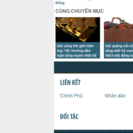
Đông
CÙNG CHUYÊN MỤC
Giá vàng thế giới hôm
Giá quặng sắt nố
nay 7/8: Hướng đến
tăng nhờ kỳ vọn
tuần tăng mạnh nhất kể
thích bất động s
từ tháng 1/2026
Quốc
LIÊN KẾT
Chính Phủ
Nhân dân
ĐỐI TÁC