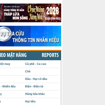
HEO MẶT HÀNG
REPORTS
Dệt may
Cà phê - Ca cao
Chè
Dầu - Hạt có dầu
- Nhiên liệu
Điện - Điện tử
ấy
Hàng hóa khác
u
Hạt tiêu