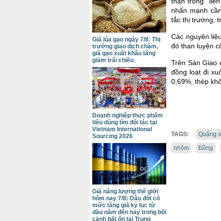
thận trọng” liê
nhấn mạnh cần
tắc thị trường,
Các nguyên liệu
Giá lúa gạo ngày 7/8: Thị
đó than luyện 
trường giao dịch chậm,
giá gạo xuất khẩu tăng
giảm trái chiều
Trên Sàn Giao 
đồng loạt đi x
0,69%, thép kh
Doanh nghiệp thực phẩm
tiêu dùng tìm đối tác tại
Vietnam International
TAGS:
Quặng s
Sourcing 2026
nhôm
Đồng
Giá năng lượng thế giới
hôm nay 7/8: Dầu đốt có
mức tăng giá kỷ lục từ
đầu năm đến nay trong bối
cảnh bất ổn tại Trung