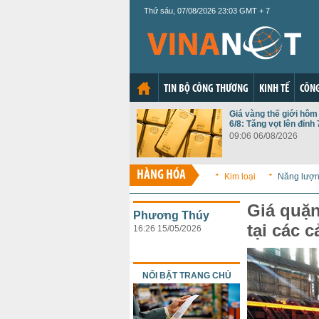
Thứ sáu, 07/08/2026 23:03 GMT + 7
TIN BỘ CÔNG THƯƠNG
KINH TẾ
CÔNG
Giá vàng thế giới hôm
6/8: Tăng vọt lên đỉnh 
09:06 06/08/2026
HÀNG HÓA
Kim loại
Năng lượ
Giá quặn
Phương Thúy
tại các 
16:26 15/05/2026
NỔI BẬT TRANG CHỦ