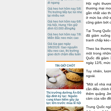
đi ngang
Hội nghị thượ
thương mại mon
Giá heo hơi hôm nay 5/8:
Thị trường tiếp tục lùi nhẹ
gần nhất vào t
tại nhiều nơi
ở mức ba chữ s
Giá heo hơi hôm nay 6/8:
cũng giảm bớt c
Hà Nội, Hưng Yên giữ
đỉnh 63.000 đồng/kg
Tại Trung Quốc
Giá heo hơi hôm nay 7/8:
đã giảm xuống 
Miền Bắc neo mức cao
tranh chấp kéo 
Giá lúa gạo ngày
3/8/2026: Gạo nguyên
Theo ba thương
liệu neo cao, thị trường
một trong nhữn
giao dịch chậm đầu tuần
Quốc đã giảm 3
ngày 12/5, mức 
TIN GIỜ CHÓT
Tuy nhiên, lượ
ngoái.
“Một số nhà má
cần điều chỉnh 
Thị trường đường Ấn Độ
thêm quặng Jim
lập đỉnh kỷ lục: Nguồn
cảm của vấn đề
cung khan hiếm gây áp
lực lớn trước mùa lễ hội
Trung Quốc ngà