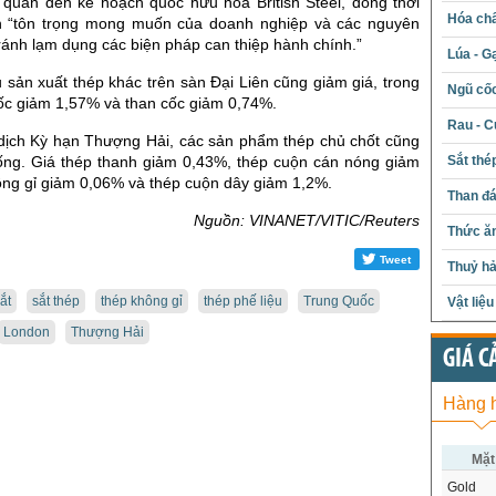
n quan đến kế hoạch quốc hữu hóa British Steel, đồng thời
Hóa chấ
 “tôn trọng mong muốn của doanh nghiệp và các nguyên
 tránh lạm dụng các biện pháp can thiệp hành chính.”
Lúa - G
 sản xuất thép khác trên sàn Đại Liên cũng giảm giá, trong
Ngũ cố
cốc giảm 1,57% và than cốc giảm 0,74%.
Rau - C
dịch Kỳ hạn Thượng Hải, các sản phẩm thép chủ chốt cũng
Sắt thé
uống. Giá thép thanh giảm 0,43%, thép cuộn cán nóng giảm
ông gỉ giảm 0,06% và thép cuộn dây giảm 1,2%.
Than đ
Nguồn: VINANET/VITIC/Reuters
Thức ăn
Tweet
Thuỷ hả
ắt
sắt thép
thép không gỉ
thép phế liệu
Trung Quốc
Vật liệ
London
Thượng Hải
GIÁ C
Hàng 
Mặt
Gold