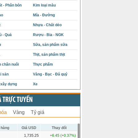
t - Phân bón
Kim loại màu
ạo
Mía - Đường
c
Nhựa - Chất dẻo
ủ - Quả
Rượu - Bia - NGK
p
Sữa, sản phẩm sữa
á
Thịt, sản phẩm thịt
 chăn nuôi
Thực phẩm
i sản
Vàng - Bạc - Đá quý
u xây dựng
Xe
Ả TRỰC TUYẾN
hóa
Vàng
Tỷ giá
 hàng
Giá USD
Thay đổi
1,735.25
+6.45 (+0.37%)