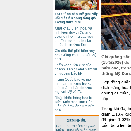
FAO cảnh báo thế giới sắp
đối mặt làn sóng tăng giá
lương thực mới
Xuất khẩu điện thoại và
linh kiện duy trì đà tăng
trưởng nhờ nhu cầu tiêu
thụ điện tử phục hồi tại
nhiều thị trường lớn
Giá dầu thế giới hôm nay
6/8: Giằng co theo biên độ
Giá quặng sắt 
hẹp
(15/5/2026) do
Triển vọng tích cực của
mức cao, trong
ngành điện tử Việt Nam tại
thống Mỹ Dona
thị trường Bắc Mỹ
Trung Quốc bảo vệ mô
Hợp đồng quặng
hình tăng trưởng trước
dịch Hàng hóa 
thềm đàm phán thương
mại với Mỹ và EU
chung cả tuần,
Nhập khẩu hàng hóa từ
tiếp.
Đức: Máy móc, linh kiện
điện tử làm động lực bứt
Trong khi đó, 
phá
giảm 1,13% xuố
đã giảm 1,02% 
XEM NHIỀU
tuần tăng liên ti
Giá heo hơi hôm nay 4/8:
Miền Trung và miền Nam