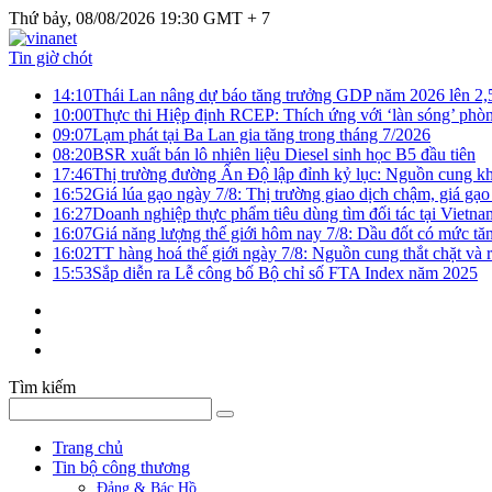
Thứ bảy, 08/08/2026 19:30 GMT + 7
Tin giờ chót
14:10
Thái Lan nâng dự báo tăng trưởng GDP năm 2026 lên 2
10:00
Thực thi Hiệp định RCEP: Thích ứng với ‘làn sóng’ phò
09:07
Lạm phát tại Ba Lan gia tăng trong tháng 7/2026
08:20
BSR xuất bán lô nhiên liệu Diesel sinh học B5 đầu tiên
17:46
Thị trường đường Ấn Độ lập đỉnh kỷ lục: Nguồn cung kha
16:52
Giá lúa gạo ngày 7/8: Thị trường giao dịch chậm, giá gạo
16:27
Doanh nghiệp thực phẩm tiêu dùng tìm đối tác tại Vietna
16:07
Giá năng lượng thế giới hôm nay 7/8: Dầu đốt có mức tăn
16:02
TT hàng hoá thế giới ngày 7/8: Nguồn cung thắt chặt và rủ
15:53
Sắp diễn ra Lễ công bố Bộ chỉ số FTA Index năm 2025
Tìm kiếm
Trang chủ
Tin bộ công thương
Đảng & Bác Hồ