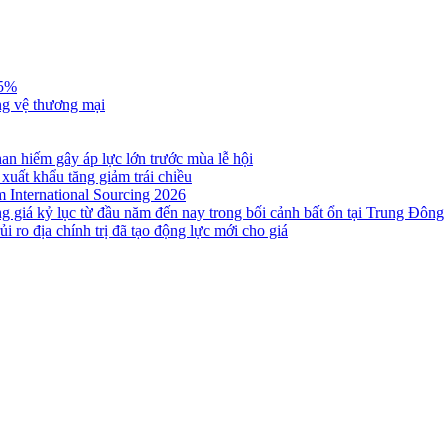
,5%
ng vệ thương mại
n hiếm gây áp lực lớn trước mùa lễ hội
 xuất khẩu tăng giảm trái chiều
m International Sourcing 2026
g giá kỷ lục từ đầu năm đến nay trong bối cảnh bất ổn tại Trung Đông
i ro địa chính trị đã tạo động lực mới cho giá