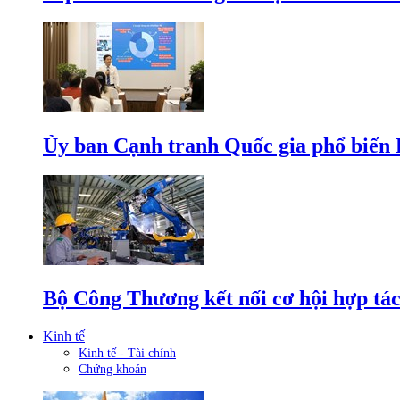
Ủy ban Cạnh tranh Quốc gia phổ biến L
Bộ Công Thương kết nối cơ hội hợp tác
Kinh tế
Kinh tế - Tài chính
Chứng khoán