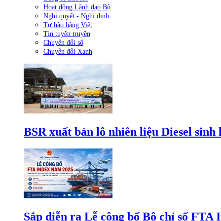
Hoạt động Lãnh đạo Bộ
Nghị quyết - Nghị định
Tự hào hàng Việt
Tin tuyên truyền
Chuyển đổi số
Chuyển đổi Xanh
BSR xuất bán lô nhiên liệu Diesel sinh
Sắp diễn ra Lễ công bố Bộ chỉ số FTA