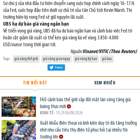
Sự chú ý của nhà đầu tư hiện chuyển sang cuộc họp chính sách ngày 16-17/6
của Fed, cuộc họp đầu tiên dưới sự chủ trì của tân Chủ tịch Kevin Warsh. Thị
trường hiện kỳ vọng Fed sẽ giữ nguyên lãi suất.
UBS hạ dự báo giá vàng ngắn hạn
Về triển vọng giá vàng, UBS đã hạ dự báo ngắn hạn và cảnh báo việc Fed trì
hoãn cắt giảm lãi suất có thể kéo giá vàng lùi về vùng 3.850-4.000
USD/ounce trong thời gian tới.
Nguồn:
Vinanet/VITIC (Theo Reuters)
Tags:
giá vàng thế giới
giá vàng giao ngay
giá vàng kỳ hạn
giá bạc
Tweet
TIN NỔI BẬT
XEM NHIỀU
FAO cảnh báo thế giới sắp đối mặt làn sóng tăng giá
lương thực mới
KINH TẾ
- 10:29 06/08/2026
Xuất khẩu điện thoại và linh kiện duy trì đà tăng trưởng
nhờ nhu cầu tiêu thụ điện tử phục hồi tại nhiều thị
trường lớn