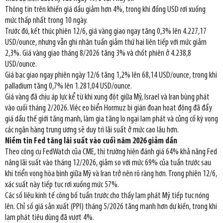
Thông tin trên khiến giá dầu giảm hơn 4%, trong khi đồng USD rơi xuống
mức thấp nhất trong 10 ngày.
Trước đó, kết thúc phiên 12/6, giá vàng giao ngay tăng 0,3% lên 4.227,17
USD/ounce, nhưng vẫn ghi nhận tuần giảm thứ hai liên tiếp với mức giảm
2,3%. Giá vàng giao tháng 8/2026 tăng 3% và chốt phiên ở 4.238,8
USD/ounce.
Giá bạc giao ngay phiên ngày 12/6 tăng 1,2% lên 68,14 USD/ounce, trong khi
palladium tăng 0,7% lên 1.281,04 USD/ounce.
Giá vàng đã chịu áp lực kể từ khi xung đột giữa Mỹ, Israel và Iran bùng phát
vào cuối tháng 2/2026. Việc eo biển Hormuz bị gián đoạn hoạt động đã đẩy
giá dầu thế giới tăng mạnh, làm gia tăng lo ngại lạm phát và củng cố kỳ vọng
các ngân hàng trung ương sẽ duy trì lãi suất ở mức cao lâu hơn.
Niềm tin Fed tăng lãi suất vào cuối năm 2026 giảm dần
Theo công cụ FedWatch của CME, thị trường hiện đánh giá 64% khả năng Fed
nâng lãi suất vào tháng 12/2026, giảm so với mức 69% của tuần trước sau
khi triển vọng hòa bình giữa Mỹ và Iran trở nên rõ ràng hơn. Trong phiên 12/6,
xác suất này tiếp tục rơi xuống mức 57%.
Các số liệu kinh tế công bố tuần trước cho thấy lạm phát Mỹ tiếp tục nóng
lên. Chỉ số giá sản xuất (PPI) tháng 5/2026 tăng mạnh hơn dự kiến, trong khi
lạm phát tiêu dùng đã vượt 4%.