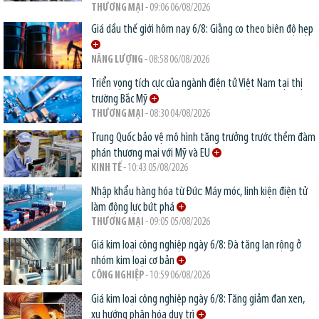
THƯƠNG MẠI
- 09:06 06/08/2026
Giá dầu thế giới hôm nay 6/8: Giằng co theo biên độ hẹp
NĂNG LƯỢNG
- 08:58 06/08/2026
Triển vọng tích cực của ngành điện tử Việt Nam tại thị
trường Bắc Mỹ
THƯƠNG MẠI
- 08:30 04/08/2026
Trung Quốc bảo vệ mô hình tăng trưởng trước thềm đàm
phán thương mại với Mỹ và EU
KINH TẾ
- 10:43 05/08/2026
Nhập khẩu hàng hóa từ Đức: Máy móc, linh kiện điện tử
làm động lực bứt phá
THƯƠNG MẠI
- 09:05 05/08/2026
Giá kim loại công nghiệp ngày 6/8: Đà tăng lan rộng ở
nhóm kim loại cơ bản
CÔNG NGHIỆP
- 10:59 06/08/2026
Giá kim loại công nghiệp ngày 6/8: Tăng giảm đan xen,
xu hướng phân hóa duy trì