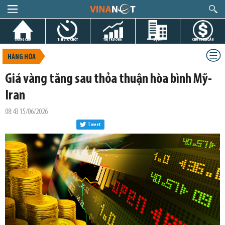
TRANG CHỦ
TIN GIỜ CHÓT
THỊ TRƯỜNG
DỰ ÁN
CHỨNG KHOÁN
HÀNG HÓA
Giá vàng tăng sau thỏa thuận hòa bình Mỹ-
Iran
08:43 15/06/2026
Tweet