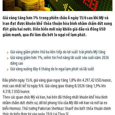
Giá vàng tăng hơn 1% trong phiên châu Á ngày 15/6 sau khi Mỹ và
Iran đạt được khuôn khổ thỏa thuận hòa bình nhằm chấm dứt xung
đột giữa hai nước. Diễn biến mới này khiến giá dầu và đồng USD
giảm mạnh, qua đó làm dịu bớt lo ngại về lạm phát.
Giá vàng giảm phiên thứ ba liên tiếp do lợi suất trái phiếu Mỹ tăng
Giá vàng giảm hơn 1%, niềm tin Fed nâng lãi suất vào cuối năm 2026
dâng cao
Giá vàng xuống đáy 6 tháng do lo ngại lạm phát và lãi suất
Đầu phiên ngày 15/6, giá vàng giao ngay tăng 1,8% lên 4.297,42 USD/ounce,
mức cao nhất kể từ ngày 9/6. Giá vàng giao tháng 8/2026 tăng 1,9% lên
4.318,1 USD/ounce.
Theo các quan chức Mỹ và Iran, hai bên đã thống nhất khuôn khổ hòa bình
nhằm chấm dứt chiến sự, dỡ bỏ phong tỏa của Mỹ đối với Iran và mở lại eo
biển Hormuz. Thủ tướng Pakistan Shehbaz Sharif cho biết thỏa thuận chính
thức dự kiến được ký vào ngày 19/6 tại Thụy Sĩ.