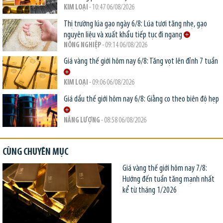
KIM LOẠI
- 10:47 06/08/2026
Thị trường lúa gạo ngày 6/8: Lúa tươi tăng nhẹ, gạo
nguyên liệu và xuất khẩu tiếp tục đi ngang
NÔNG NGHIỆP
- 09:14 06/08/2026
Giá vàng thế giới hôm nay 6/8: Tăng vọt lên đỉnh 7 tuần
KIM LOẠI
- 09:06 06/08/2026
Giá dầu thế giới hôm nay 6/8: Giằng co theo biên độ hẹp
NĂNG LƯỢNG
- 08:58 06/08/2026
CÙNG CHUYÊN MỤC
Giá vàng thế giới hôm nay 7/8:
Hướng đến tuần tăng mạnh nhất
kể từ tháng 1/2026