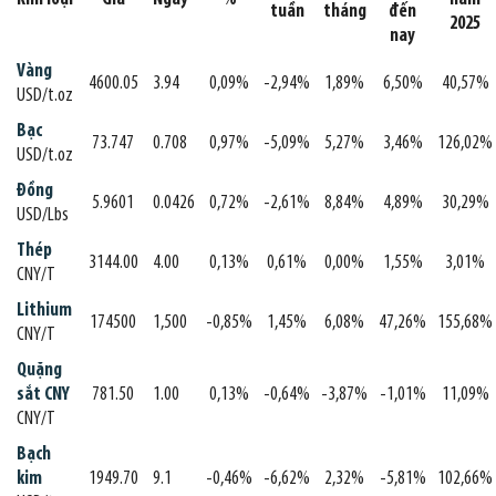
tuần
tháng
đến
2025
nay
Vàng
4600.05
3.94
0,09%
-2,94%
1,89%
6,50%
40,57%
USD/t.oz
Bạc
73.747
0.708
0,97%
-5,09%
5,27%
3,46%
126,02%
USD/t.oz
Đồng
5.9601
0.0426
0,72%
-2,61%
8,84%
4,89%
30,29%
USD/Lbs
Thép
3144.00
4.00
0,13%
0,61%
0,00%
1,55%
3,01%
CNY/T
Lithium
174500
1,500
-0,85%
1,45%
6,08%
47,26%
155,68%
CNY/T
Quặng
sắt CNY
781.50
1.00
0,13%
-0,64%
-3,87%
-1,01%
11,09%
CNY/T
Bạch
kim
1949.70
9.1
-0,46%
-6,62%
2,32%
-5,81%
102,66%