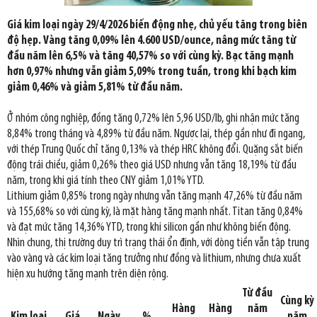
Giá kim loại ngày 29/4/2026 biến động nhẹ, chủ yếu tăng trong biên
độ hẹp. Vàng tăng 0,09% lên 4.600 USD/ounce, nâng mức tăng từ
đầu năm lên 6,5% và tăng 40,57% so với cùng kỳ. Bạc tăng mạnh
hơn 0,97% nhưng vẫn giảm 5,09% trong tuần, trong khi bạch kim
giảm 0,46% và giảm 5,81% từ đầu năm.
Ở nhóm công nghiệp, đồng tăng 0,72% lên 5,96 USD/lb, ghi nhận mức tăng
8,84% trong tháng và 4,89% từ đầu năm. Ngược lại, thép gần như đi ngang,
với thép Trung Quốc chỉ tăng 0,13% và thép HRC không đổi. Quặng sắt biến
động trái chiều, giảm 0,26% theo giá USD nhưng vẫn tăng 18,19% từ đầu
năm, trong khi giá tính theo CNY giảm 1,01% YTD.
Lithium giảm 0,85% trong ngày nhưng vẫn tăng mạnh 47,26% từ đầu năm
và 155,68% so với cùng kỳ, là mặt hàng tăng mạnh nhất. Titan tăng 0,84%
và đạt mức tăng 14,36% YTD, trong khi silicon gần như không biến động.
Nhìn chung, thị trường duy trì trạng thái ổn định, với dòng tiền vẫn tập trung
vào vàng và các kim loại tăng trưởng như đồng và lithium, nhưng chưa xuất
hiện xu hướng tăng mạnh trên diện rộng.
Từ đầu
Cùng kỳ
Hàng
Hàng
năm
Kim loại
Giá
Ngày
%
năm