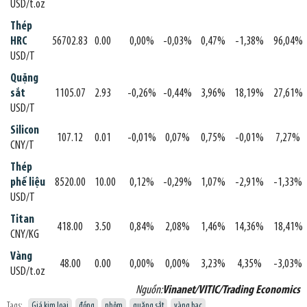
USD/t.oz
Thép
HRC
56702.83
0.00
0,00%
-0,03%
0,47%
-1,38%
96,04%
USD/T
Quặng
sắt
1105.07
2.93
-0,26%
-0,44%
3,96%
18,19%
27,61%
USD/T
Silicon
107.12
0.01
-0,01%
0,07%
0,75%
-0,01%
7,27%
CNY/T
Thép
phế liệu
8520.00
10.00
0,12%
-0,29%
1,07%
-2,91%
-1,33%
USD/T
Titan
418.00
3.50
0,84%
2,08%
1,46%
14,36%
18,41%
CNY/KG
Vàng
48.00
0.00
0,00%
0,00%
3,23%
4,35%
-3,03%
USD/t.oz
Nguồn:
Vinanet/VITIC/Trading Economics
Tags:
Giá kim loại
đồng
nhôm
quặng sắt
vàng bạc