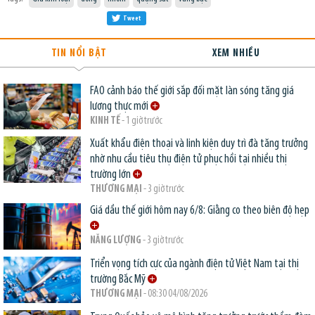
Tweet
TIN NỔI BẬT
XEM NHIỀU
FAO cảnh báo thế giới sắp đối mặt làn sóng tăng giá
lương thực mới
KINH TẾ
- 1 giờ trước
Xuất khẩu điện thoại và linh kiện duy trì đà tăng trưởng
nhờ nhu cầu tiêu thụ điện tử phục hồi tại nhiều thị
trường lớn
THƯƠNG MẠI
- 3 giờ trước
Giá dầu thế giới hôm nay 6/8: Giằng co theo biên độ hẹp
NĂNG LƯỢNG
- 3 giờ trước
Triển vọng tích cực của ngành điện tử Việt Nam tại thị
trường Bắc Mỹ
THƯƠNG MẠI
- 08:30 04/08/2026