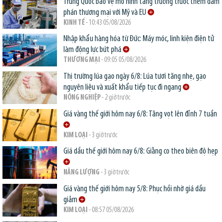
Trung Quốc bảo vệ mô hình tăng trưởng trước thềm đàm
phán thương mại với Mỹ và EU
KINH TẾ
- 10:43 05/08/2026
Nhập khẩu hàng hóa từ Đức: Máy móc, linh kiện điện tử
làm động lực bứt phá
THƯƠNG MẠI
- 09:05 05/08/2026
Thị trường lúa gạo ngày 6/8: Lúa tươi tăng nhẹ, gạo
nguyên liệu và xuất khẩu tiếp tục đi ngang
NÔNG NGHIỆP
- 2 giờ trước
Giá vàng thế giới hôm nay 6/8: Tăng vọt lên đỉnh 7 tuần
KIM LOẠI
- 3 giờ trước
Giá dầu thế giới hôm nay 6/8: Giằng co theo biên độ hẹp
NĂNG LƯỢNG
- 3 giờ trước
Giá vàng thế giới hôm nay 5/8: Phục hồi nhờ giá dầu
giảm
KIM LOẠI
- 08:57 05/08/2026