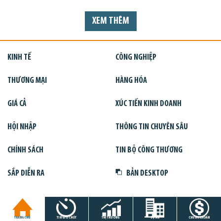
XEM THÊM
KINH TẾ
CÔNG NGHIỆP
THƯƠNG MẠI
HÀNG HÓA
GIÁ CẢ
XÚC TIẾN KINH DOANH
HỘI NHẬP
THÔNG TIN CHUYÊN SÂU
CHÍNH SÁCH
TIN BỘ CÔNG THƯƠNG
SẮP DIỄN RA
BẢN DESKTOP
TRANG CHỦ
TIN GIỜ CHÓT
THỊ TRƯỜNG
DỰ ÁN
CHỨNG KHOÁN