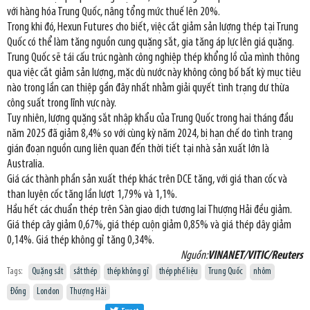
với hàng hóa Trung Quốc, nâng tổng mức thuế lên 20%.
Trong khi đó, Hexun Futures cho biết, việc cắt giảm sản lượng thép tại Trung
Quốc có thể làm tăng nguồn cung quặng sắt, gia tăng áp lực lên giá quặng.
Trung Quốc sẽ tái cấu trúc ngành công nghiệp thép khổng lồ của mình thông
qua việc cắt giảm sản lượng, mặc dù nước này không công bố bất kỳ mục tiêu
nào trong lần can thiệp gần đây nhất nhằm giải quyết tình trạng dư thừa
công suất trong lĩnh vực này.
Tuy nhiên, lượng quặng sắt nhập khẩu của Trung Quốc trong hai tháng đầu
năm 2025 đã giảm 8,4% so với cùng kỳ năm 2024, bị hạn chế do tình trạng
gián đoạn nguồn cung liên quan đến thời tiết tại nhà sản xuất lớn là
Australia.
Giá các thành phần sản xuất thép khác trên DCE tăng, với giá than cốc và
than luyện cốc tăng lần lượt 1,79% và 1,1%.
Hầu hết các chuẩn thép trên Sàn giao dịch tương lai Thượng Hải đều giảm.
Giá thép cây giảm 0,67%, giá thép cuộn giảm 0,85% và giá thép dây giảm
0,14%. Giá thép không gỉ tăng 0,34%.
Nguồn:
VINANET/VITIC/Reuters
Tags:
Quặng sắt
sắt thép
thép không gỉ
thép phế liệu
Trung Quốc
nhôm
Đồng
London
Thượng Hải