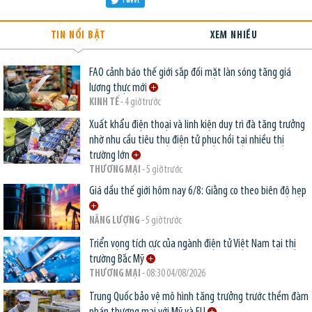
Tweet
TIN NỔI BẬT
XEM NHIỀU
FAO cảnh báo thế giới sắp đối mặt làn sóng tăng giá
lương thực mới
KINH TẾ
- 4 giờ trước
Xuất khẩu điện thoại và linh kiện duy trì đà tăng trưởng
nhờ nhu cầu tiêu thụ điện tử phục hồi tại nhiều thị
trường lớn
THƯƠNG MẠI
- 5 giờ trước
Giá dầu thế giới hôm nay 6/8: Giằng co theo biên độ hẹp
NĂNG LƯỢNG
- 5 giờ trước
Triển vọng tích cực của ngành điện tử Việt Nam tại thị
trường Bắc Mỹ
THƯƠNG MẠI
- 08:30 04/08/2026
Trung Quốc bảo vệ mô hình tăng trưởng trước thềm đàm