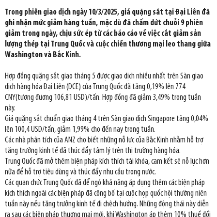
Trong phiên giao dịch ngày 10/3/2025, giá quặng sắt tại Đại Liên đã
ghi nhận mức giảm hàng tuần, mặc dù đã chấm dứt chuỗi 9 phiên
giảm trong ngày, chịu sức ép từ các báo cáo về việc cắt giảm sản
lượng thép tại Trung Quốc và cuộc chiến thương mại leo thang giữa
Washington và Bắc Kinh.
Hợp đồng quặng sắt giao tháng 5 được giao dịch nhiều nhất trên Sàn giao
dịch hàng hóa Đại Liên (DCE) của Trung Quốc đã tăng 0,19% lên 774
CNY(tương đương 106,81 USD)/tấn. Hợp đồng đã giảm 3,49% trong tuần
này.
Giá quặng sắt chuẩn giao tháng 4 trên Sàn giao dịch Singapore tăng 0,04%
lên 100,4 USD/tấn, giảm 1,99% cho đến nay trong tuần.
Các nhà phân tích của ANZ cho biết những nỗ lực của Bắc Kinh nhằm hỗ trợ
tăng trưởng kinh tế đã thúc đẩy tâm lý trên thị trường hàng hóa.
Trung Quốc đã mở thêm biện pháp kích thích tài khóa, cam kết sẽ nỗ lực hơn
nữa để hỗ trợ tiêu dùng và thúc đẩy nhu cầu trong nước.
Các quan chức Trung Quốc đã để ngỏ khả năng áp dụng thêm các biện pháp
kích thích ngoài các biện pháp đã công bố tại cuộc họp quốc hội thường niên
tuần này nếu tăng trưởng kinh tế đi chệch hướng. Những động thái này diễn
ra sau các biện pháp thương mại mới, khi Washington áp thêm 10% thuế đối