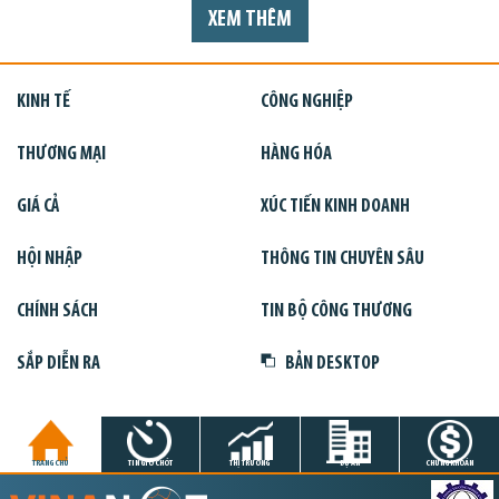
XEM THÊM
KINH TẾ
CÔNG NGHIỆP
THƯƠNG MẠI
HÀNG HÓA
GIÁ CẢ
XÚC TIẾN KINH DOANH
HỘI NHẬP
THÔNG TIN CHUYÊN SÂU
CHÍNH SÁCH
TIN BỘ CÔNG THƯƠNG
SẮP DIỄN RA
BẢN DESKTOP
TRANG CHỦ
TIN GIỜ CHÓT
THỊ TRƯỜNG
DỰ ÁN
CHỨNG KHOÁN