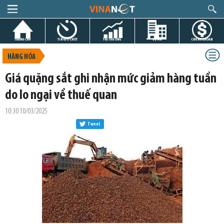
TRANG CHỦ
TIN GIỜ CHÓT
THỊ TRƯỜNG
DỰ ÁN
CHỨNG KHOÁN
HÀNG HÓA
Giá quặng sắt ghi nhận mức giảm hàng tuần
do lo ngại về thuế quan
10:30 10/03/2025
Tweet