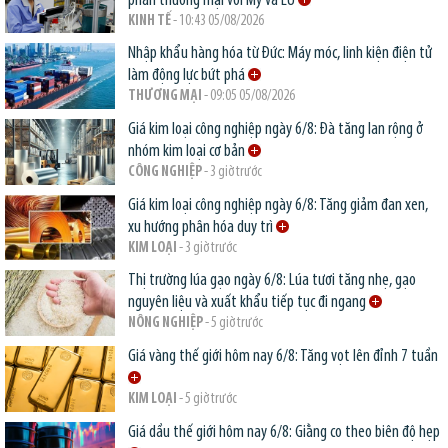
phán thương mại với Mỹ và EU
KINH TẾ
- 10:43 05/08/2026
Nhập khẩu hàng hóa từ Đức: Máy móc, linh kiện điện tử
làm động lực bứt phá
THƯƠNG MẠI
- 09:05 05/08/2026
Giá kim loại công nghiệp ngày 6/8: Đà tăng lan rộng ở
nhóm kim loại cơ bản
CÔNG NGHIỆP
- 3 giờ trước
Giá kim loại công nghiệp ngày 6/8: Tăng giảm đan xen,
xu hướng phân hóa duy trì
KIM LOẠI
- 3 giờ trước
Thị trường lúa gạo ngày 6/8: Lúa tươi tăng nhẹ, gạo
nguyên liệu và xuất khẩu tiếp tục đi ngang
NÔNG NGHIỆP
- 5 giờ trước
Giá vàng thế giới hôm nay 6/8: Tăng vọt lên đỉnh 7 tuần
KIM LOẠI
- 5 giờ trước
Giá dầu thế giới hôm nay 6/8: Giằng co theo biên độ hẹp