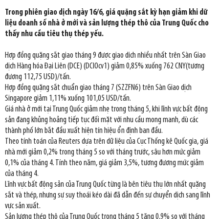
Trong phiên giao dịch ngày 16/6, giá quặng sắt kỳ hạn giảm khi dữ
liệu doanh số nhà ở mới và sản lượng thép thô của Trung Quốc cho
thấy nhu cầu tiêu thụ thép yếu.
Hợp đồng quặng sắt giao tháng 9 được giao dịch nhiều nhất trên Sàn Giao
dịch Hàng hóa Đại Liên (DCE) (DCIOcv1) giảm 0,85% xuống 762 CNY(tương
đương 112,75 USD)/tấn.
Hợp đồng quặng sắt chuẩn giao tháng 7 (SZZFN6) trên Sàn Giao dịch
Singapore giảm 1,11% xuống 101,05 USD/tấn.
Giá nhà ở mới tại Trung Quốc giảm nhẹ trong tháng 5, khi lĩnh vực bất động
sản đang khủng hoảng tiếp tục đối mặt với nhu cầu mong manh, dù các
thành phố lớn bắt đầu xuất hiện tín hiệu ổn định ban đầu.
Theo tính toán của Reuters dựa trên dữ liệu của Cục Thống kê Quốc gia, giá
nhà mới giảm 0,2% trong tháng 5 so với tháng trước, sâu hơn mức giảm
0,1% của tháng 4. Tính theo năm, giá giảm 3,5%, tương đương mức giảm
của tháng 4.
Lĩnh vực bất động sản của Trung Quốc từng là bên tiêu thụ lớn nhất quặng
sắt và thép, nhưng sự suy thoái kéo dài đã dẫn đến sự chuyển dịch sang lĩnh
vực sản xuất.
Sản lượng thép thô của Trung Quốc trong tháng 5 tăng 0,9% so với tháng