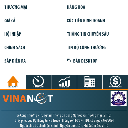
THƯƠNG MẠI
HÀNG HÓA
GIÁ CẢ
XÚC TIẾN KINH DOANH
HỘI NHẬP
THÔNG TIN CHUYÊN SÂU
CHÍNH SÁCH
TIN BỘ CÔNG THƯƠNG
SẮP DIỄN RA
BẢN DESKTOP
TRANG CHỦ
TIN GIỜ CHÓT
THỊ TRƯỜNG
DỰ ÁN
CHỨNG KHOÁN
Bộ Công Thương - Trung tâm Thông tin Công Nghiệp và Thương mại (VITIC)
Giấy phép của Bộ Thông tin và Truyền thông số 114/GP-TTĐT, cấp ngày 3/6/2024
Người chịu trách nhiệm chính: Nguyễn Quốc Lân, Phó Giám đốc VITIC