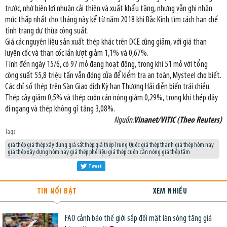
trước, nhờ biên lợi nhuận cải thiện và xuất khẩu tăng, nhưng vẫn ghi nhận
mức thấp nhất cho tháng này kể từ năm 2018 khi Bắc Kinh tìm cách hạn chế
tình trạng dư thừa công suất.
Giá các nguyên liệu sản xuất thép khác trên DCE cũng giảm, với giá than
luyện cốc và than cốc lần lượt giảm 1,1% và 0,67%.
Tính đến ngày 15/6, có 97 mỏ đang hoạt động, trong khi 51 mỏ với tổng
công suất 55,8 triệu tấn vẫn đóng cửa để kiểm tra an toàn, Mysteel cho biết.
Các chỉ số thép trên Sàn Giao dịch Kỳ hạn Thượng Hải diễn biến trái chiều.
Thép cây giảm 0,5% và thép cuộn cán nóng giảm 0,29%, trong khi thép dây
đi ngang và thép không gỉ tăng 3,08%.
Nguồn:
Vinanet/VITIC (Theo Reuters)
Tags:
giá thép giá thép xây dựng giá sắt thép giá thép Trung Quốc giá thép thanh giá thép hôm nay
giá thép xây dựng hôm nay giá thép phế liệu giá thép cuộn cán nóng giá thép tấm
Tweet
TIN NỔI BẬT
XEM NHIỀU
FAO cảnh báo thế giới sắp đối mặt làn sóng tăng giá