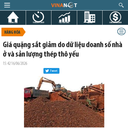
TRANG CHỦ
TIN GIỜ CHÓT
THỊ TRƯỜNG
DỰ ÁN
CHỨNG KHOÁN
HÀNG HÓA
Giá quặng sắt giảm do dữ liệu doanh số nhà
ở và sản lượng thép thô yếu
15:42 16/06/2026
Tweet