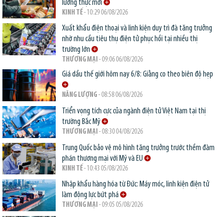
lương thực mới
KINH TẾ
- 10:29 06/08/2026
Xuất khẩu điện thoại và linh kiện duy trì đà tăng trưởng
nhờ nhu cầu tiêu thụ điện tử phục hồi tại nhiều thị
trường lớn
THƯƠNG MẠI
- 09:06 06/08/2026
Giá dầu thế giới hôm nay 6/8: Giằng co theo biên độ hẹp
NĂNG LƯỢNG
- 08:58 06/08/2026
Triển vọng tích cực của ngành điện tử Việt Nam tại thị
trường Bắc Mỹ
THƯƠNG MẠI
- 08:30 04/08/2026
Trung Quốc bảo vệ mô hình tăng trưởng trước thềm đàm
phán thương mại với Mỹ và EU
KINH TẾ
- 10:43 05/08/2026
Nhập khẩu hàng hóa từ Đức: Máy móc, linh kiện điện tử
làm động lực bứt phá
THƯƠNG MẠI
- 09:05 05/08/2026