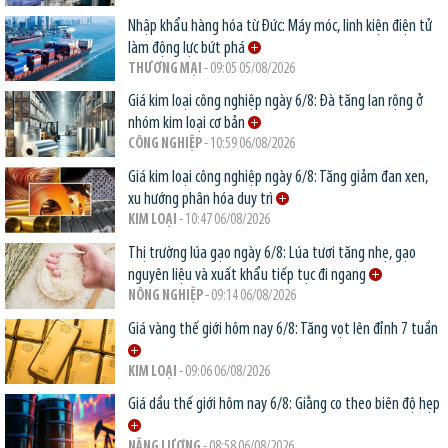
Nhập khẩu hàng hóa từ Đức: Máy móc, linh kiện điện tử
làm động lực bứt phá
THƯƠNG MẠI
- 09:05 05/08/2026
Giá kim loại công nghiệp ngày 6/8: Đà tăng lan rộng ở
nhóm kim loại cơ bản
CÔNG NGHIỆP
- 10:59 06/08/2026
Giá kim loại công nghiệp ngày 6/8: Tăng giảm đan xen,
xu hướng phân hóa duy trì
KIM LOẠI
- 10:47 06/08/2026
Thị trường lúa gạo ngày 6/8: Lúa tươi tăng nhẹ, gạo
nguyên liệu và xuất khẩu tiếp tục đi ngang
NÔNG NGHIỆP
- 09:14 06/08/2026
Giá vàng thế giới hôm nay 6/8: Tăng vọt lên đỉnh 7 tuần
KIM LOẠI
- 09:06 06/08/2026
Giá dầu thế giới hôm nay 6/8: Giằng co theo biên độ hẹp
NĂNG LƯỢNG
- 08:58 06/08/2026