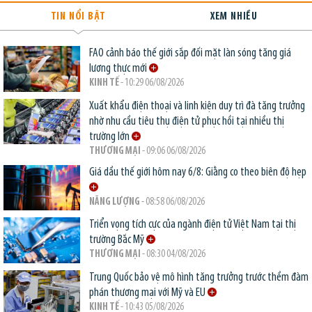
TIN NỔI BẬT
XEM NHIỀU
FAO cảnh báo thế giới sắp đối mặt làn sóng tăng giá
lương thực mới
KINH TẾ
- 10:29 06/08/2026
Xuất khẩu điện thoại và linh kiện duy trì đà tăng trưởng
nhờ nhu cầu tiêu thụ điện tử phục hồi tại nhiều thị
trường lớn
THƯƠNG MẠI
- 09:06 06/08/2026
Giá dầu thế giới hôm nay 6/8: Giằng co theo biên độ hẹp
NĂNG LƯỢNG
- 08:58 06/08/2026
Triển vọng tích cực của ngành điện tử Việt Nam tại thị
trường Bắc Mỹ
THƯƠNG MẠI
- 08:30 04/08/2026
Trung Quốc bảo vệ mô hình tăng trưởng trước thềm đàm
phán thương mại với Mỹ và EU
KINH TẾ
- 10:43 05/08/2026