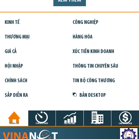
KINH TẾ
CÔNG NGHIỆP
THƯƠNG MẠI
HÀNG HÓA
GIÁ CẢ
XÚC TIẾN KINH DOANH
HỘI NHẬP
THÔNG TIN CHUYÊN SÂU
CHÍNH SÁCH
TIN BỘ CÔNG THƯƠNG
SẮP DIỄN RA
BẢN DESKTOP
TRANG CHỦ
TIN GIỜ CHÓT
THỊ TRƯỜNG
DỰ ÁN
CHỨNG KHOÁN