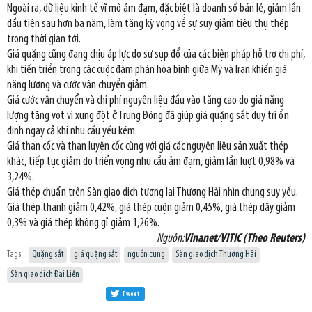
Ngoài ra, dữ liệu kinh tế vĩ mô ảm đạm, đặc biệt là doanh số bán lẻ, giảm lần
đầu tiên sau hơn ba năm, làm tăng kỳ vọng về sự suy giảm tiêu thụ thép
trong thời gian tới.
Giá quặng cũng đang chịu áp lực do sự sụp đổ của các biện pháp hỗ trợ chi phí,
khi tiến triển trong các cuộc đàm phán hòa bình giữa Mỹ và Iran khiến giá
năng lượng và cước vận chuyển giảm.
Giá cước vận chuyển và chi phí nguyên liệu đầu vào tăng cao do giá năng
lượng tăng vọt vì xung đột ở Trung Đông đã giúp giá quặng sắt duy trì ổn
định ngay cả khi nhu cầu yếu kém.
Giá than cốc và than luyện cốc cùng với giá các nguyên liệu sản xuất thép
khác, tiếp tục giảm do triển vọng nhu cầu ảm đạm, giảm lần lượt 0,98% và
3,24%.
Giá thép chuẩn trên Sàn giao dịch tương lai Thượng Hải nhìn chung suy yếu.
Giá thép thanh giảm 0,42%, giá thép cuộn giảm 0,45%, giá thép dây giảm
0,3% và giá thép không gỉ giảm 1,26%.
Nguồn:
Vinanet/VITIC (Theo Reuters)
Tags:
Quặng sắt
giá quặng sắt
nguồn cung
Sàn giao dịch Thượng Hải
Sàn giao dịch Đại Liên
Tweet