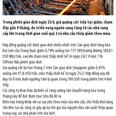
Trong phiên giao dịch ngày 23/6, giá quặng sắt tiếp tục giảm, chạm
đáy gần 4 tháng, do triển vọng nguồn cung tăng từ các nhà cung
cấp lớn trong thời gian cuối quý 2 và nhu cầu thép giảm theo mùa.
Hợp đồng quặng sắt được giao dịch nhiều nhất trên Sàn giao dịch hàng hóa
Đại Liên của Trung Quốc giảm 0,74% xuống còn 737 CNY(tương đương 108,81
USD Mỹ)/tấn, sau khi chạm mức thấp nhất kể từ ngày 24/2 ở mức 736
CNYvào đầu phiên giao dịch.
Giá quặng sắt kỳ hạn tháng 7 trên Sàn giao dịch Singapore giảm 0,45%
xuống còn 97,8 USD/tấn, mức thấp nhất kể từ ngày 25/2. Hợp đồng này đã
duy trì ở mức dưới ngưỡng tâm lý quan trọng 100 USD trong phiên thứ 4 liên
tiếp.
Các công ty khai thác dự kiến sẽ tăng cường vận chuyển hàng hóa trong
tháng này để đạt được mục tiêu đã đề ra.
Điều này trùng khớp với sự suy yếu theo mùa của nhu cầu, cho thấy khả năng
tồn kho tại các cảng sẽ gây áp lực lên giá của nguyên liệu sản xuất thép quan
trọng này, các nhà phân tích cho biết.