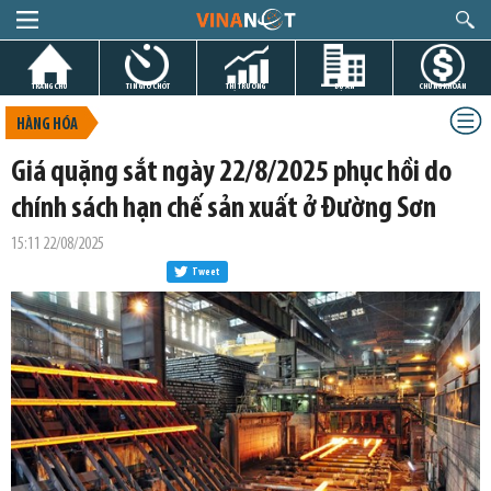
TRANG CHỦ
TIN GIỜ CHÓT
THỊ TRƯỜNG
DỰ ÁN
CHỨNG KHOÁN
HÀNG HÓA
Giá quặng sắt ngày 22/8/2025 phục hồi do
chính sách hạn chế sản xuất ở Đường Sơn
15:11 22/08/2025
Tweet