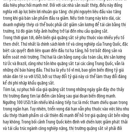
dấu hiệu phục hồi mạnh mẽ. Đối với các nhà sản xuất thép, điều này đồng
nghĩa với áp lực biên lợi nhuận gia tăng: chi phí nguyên liệu đầu vào tăng
trong khi giá bán sản phẩm đầu ra giảm. Nếu tình trạng này kéo dài, các
doanh nghiệp thép có thể buộc phải cắt giảm sản lượng để tái cân bằng thị
trường, từ đó gián tiếp ảnh hưởng trở lại đến nhu cầu quặng sắt.
Trong thời gian tới, diễn biến giá quặng sắt sẽ phụ thuộc vào nhiều yếu tố
then chốt. Thứ nhất là chính sách kinh tế và công nghiệp của Trung Quốc, đặc
biệt các quyết định liên quan đến đầu tư hạ tầng, hỗ trợ bất động sản và
kiểm soát môi trường. Thứ hai là cân bằng cung cầu toàn cầu, khi sản lượng
từ Úc và Brazil, cũng như tồn kho quặng sắt tại các cảng Trung Quốc, vẫn là
những chỉ báo hàng đầu. Thứ ba là yếu tố vĩ mô, bao gồm biến động tỷ giá
nhân dân tệ so với USD, bởi sự thay đổi tỷ giá này có thể làm thay đổi đáng
kể chi phí nhập khẩu quặng sắt.
Tóm lại, sự phục hồi của giá quặng sắt trong những ngày gần đây cho thấy
thị trường đang tìm lại điểm cân bằng sau giai đoạn biến động mạnh.
Ngưỡng 100 USD/tấn nhiều khả năng tiếp tục là mốc tham chiếu quan trọng
trong ngắn hạn. Tuy nhiên, triển vọng dài hạn vẫn phụ thuộc vào việc liệu nhu
cầu thép thành phẩm có cải thiện đủ mạnh để hỗ trợ giá quặng sắt bền vững
hay không. Trong bối cảnh Trung Quốc kiên định với chiến lược giảm phát thải
và tái cấu trúc ngành công nghiệp nặng, thị trường quặng sắt sẽ phải đối