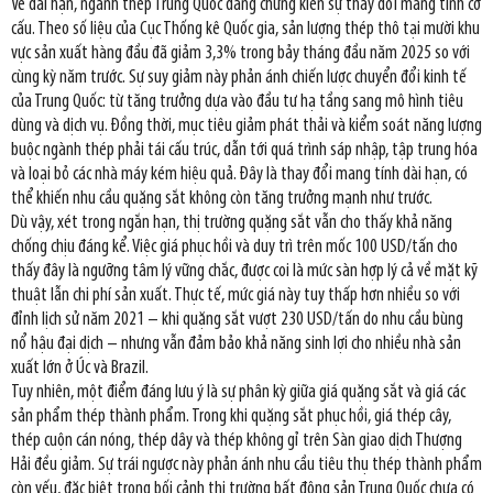
Về dài hạn, ngành thép Trung Quốc đang chứng kiến sự thay đổi mang tính cơ
cấu. Theo số liệu của Cục Thống kê Quốc gia, sản lượng thép thô tại mười khu
vực sản xuất hàng đầu đã giảm 3,3% trong bảy tháng đầu năm 2025 so với
cùng kỳ năm trước. Sự suy giảm này phản ánh chiến lược chuyển đổi kinh tế
của Trung Quốc: từ tăng trưởng dựa vào đầu tư hạ tầng sang mô hình tiêu
dùng và dịch vụ. Đồng thời, mục tiêu giảm phát thải và kiểm soát năng lượng
buộc ngành thép phải tái cấu trúc, dẫn tới quá trình sáp nhập, tập trung hóa
và loại bỏ các nhà máy kém hiệu quả. Đây là thay đổi mang tính dài hạn, có
thể khiến nhu cầu quặng sắt không còn tăng trưởng mạnh như trước.
Dù vậy, xét trong ngắn hạn, thị trường quặng sắt vẫn cho thấy khả năng
chống chịu đáng kể. Việc giá phục hồi và duy trì trên mốc 100 USD/tấn cho
thấy đây là ngưỡng tâm lý vững chắc, được coi là mức sàn hợp lý cả về mặt kỹ
thuật lẫn chi phí sản xuất. Thực tế, mức giá này tuy thấp hơn nhiều so với
đỉnh lịch sử năm 2021 – khi quặng sắt vượt 230 USD/tấn do nhu cầu bùng
nổ hậu đại dịch – nhưng vẫn đảm bảo khả năng sinh lợi cho nhiều nhà sản
xuất lớn ở Úc và Brazil.
Tuy nhiên, một điểm đáng lưu ý là sự phân kỳ giữa giá quặng sắt và giá các
sản phẩm thép thành phẩm. Trong khi quặng sắt phục hồi, giá thép cây,
thép cuộn cán nóng, thép dây và thép không gỉ trên Sàn giao dịch Thượng
Hải đều giảm. Sự trái ngược này phản ánh nhu cầu tiêu thụ thép thành phẩm
còn yếu, đặc biệt trong bối cảnh thị trường bất động sản Trung Quốc chưa có