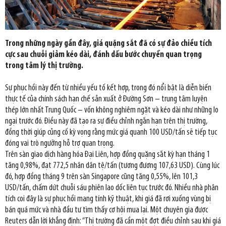
Trong những ngày gần đây, giá quặng sắt đã có sự đảo chiều tích
cực sau chuỗi giảm kéo dài, đánh dấu bước chuyển quan trọng
trong tâm lý thị trường.
Sự phục hồi này đến từ nhiều yếu tố kết hợp, trong đó nổi bật là diễn biến
thực tế của chính sách hạn chế sản xuất ở Đường Sơn – trung tâm luyện
thép lớn nhất Trung Quốc – vốn không nghiêm ngặt và kéo dài như những lo
ngại trước đó. Điều này đã tạo ra sự điều chỉnh ngắn hạn trên thị trường,
đồng thời giúp củng cố kỳ vọng rằng mức giá quanh 100 USD/tấn sẽ tiếp tục
đóng vai trò ngưỡng hỗ trợ quan trọng.
Trên sàn giao dịch hàng hóa Đại Liên, hợp đồng quặng sắt kỳ hạn tháng 1
tăng 0,98%, đạt 772,5 nhân dân tệ/tấn (tương đương 107,63 USD). Cùng lúc
đó, hợp đồng tháng 9 trên sàn Singapore cũng tăng 0,55%, lên 101,3
USD/tấn, chấm dứt chuỗi sáu phiên lao dốc liên tục trước đó. Nhiều nhà phân
tích coi đây là sự phục hồi mang tính kỹ thuật, khi giá đã rơi xuống vùng bị
bán quá mức và nhà đầu tư tìm thấy cơ hội mua lại. Một chuyên gia được
Reuters dẫn lời khẳng định: “Thị trường đã cần một đợt điều chỉnh sau khi giá