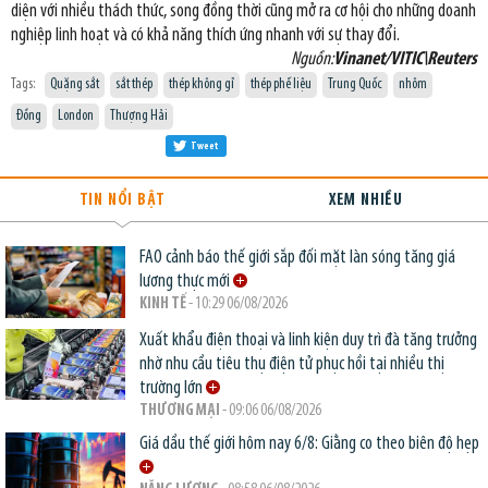
diện với nhiều thách thức, song đồng thời cũng mở ra cơ hội cho những doanh
nghiệp linh hoạt và có khả năng thích ứng nhanh với sự thay đổi.
Nguồn:
Vinanet/VITIC\Reuters
Tags:
Quặng sắt
sắt thép
thép không gỉ
thép phế liệu
Trung Quốc
nhôm
Đồng
London
Thượng Hải
Tweet
TIN NỔI BẬT
XEM NHIỀU
FAO cảnh báo thế giới sắp đối mặt làn sóng tăng giá
lương thực mới
KINH TẾ
- 10:29 06/08/2026
Xuất khẩu điện thoại và linh kiện duy trì đà tăng trưởng
nhờ nhu cầu tiêu thụ điện tử phục hồi tại nhiều thị
trường lớn
THƯƠNG MẠI
- 09:06 06/08/2026
Giá dầu thế giới hôm nay 6/8: Giằng co theo biên độ hẹp