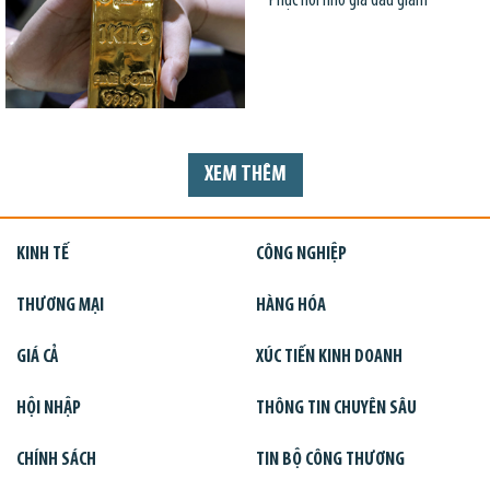
Phục hồi nhờ giá dầu giảm
XEM THÊM
KINH TẾ
CÔNG NGHIỆP
THƯƠNG MẠI
HÀNG HÓA
GIÁ CẢ
XÚC TIẾN KINH DOANH
HỘI NHẬP
THÔNG TIN CHUYÊN SÂU
CHÍNH SÁCH
TIN BỘ CÔNG THƯƠNG