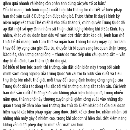
giảm quá nhanh và không còn phản ánh đúng các yếu tố cơ bản.”
Yếu tố mang tính bước ngoặt xuất hiện khi thông tin chi tiết về biện pháp
hạn chế sản xuất ở Đường Sơn được công bố. Trước thềm lễ duyệt binh kỷ
niệm ngày kết thúc Thế chiến II vào đầu tháng 9, chính quyền Trung Quốc đã
áp đặt một số quy định nhằm cải thiện chất lượng không khí ở Bắc Kinh. Tuy
nhiên, khác với dự đoán ban đầu về một đợt thắt chặt kéo dài, lệnh hạn chế
thực tế chỉ mang tính tạm thời và ngắn hạn. Thông tin này ngay lập tức làm
thay đổi kỳ vọng của giới đầu tư, chuyển từ bi quan sang lạc quan thận trọng.
Đặc biệt, sản lượng gang lỏng – thước đo trực tiếp nhu cầu quặng sắt – vẫn
duy trì ổn định, tạo thêm lực đỡ cho giá.
Để hiểu rõ hơn bức tranh thị trường, cần đặt diễn biến này trong bối cảnh
chính sách công nghiệp của Trung Quốc. Với vai trò là nước sản xuất và tiêu
thụ thép lớn nhất thế giới, mỗi thay đổi trong định hướng công nghiệp của
Trung Quốc đều tác động sâu sắc tới thị trường quặng sắt toàn cầu. Các lệnh
hạn chế sản xuất ở Đường Sơn vốn không phải hiện tượng mới; trong nhiều
năm qua, thành phố này thường xuyên phải giảm công suất vào những dịp
quan trọng để đảm bảo môi trường cho thủ đô. Điểm khác biệt của giai đoạn
hiện nay là các biện pháp ngày càng được thiết kế có chọn lọc, nhằm nhắm tới
những nhà máy gây ô nhiễm cao, trong khi các đơn vị hiện đại, tiết kiệm năng
lượng vẫn được phép duy trì mức sản xuất cao hơn.