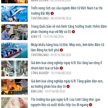
NĂNG LƯỢNG
- 08:58 06/08/2026
Triển vọng tích cực của ngành điện tử Việt Nam tại thị
trường Bắc Mỹ
THƯƠNG MẠI
- 08:30 04/08/2026
Trung Quốc bảo vệ mô hình tăng trưởng trước thềm đàm
phán thương mại với Mỹ và EU
KINH TẾ
- 10:43 05/08/2026
Nhập khẩu hàng hóa từ Đức: Máy móc, linh kiện điện tử
làm động lực bứt phá
THƯƠNG MẠI
- 09:05 05/08/2026
Giá kim loại công nghiệp ngày 6/8: Đà tăng lan rộng ở
nhóm kim loại cơ bản
CÔNG NGHIỆP
- 10:59 06/08/2026
Giá kim loại công nghiệp ngày 6/8: Tăng giảm đan xen,
xu hướng phân hóa duy trì
KIM LOẠI
- 10:47 06/08/2026
Thị trường lúa gạo ngày 6/8: Lúa tươi tăng nhẹ, gạo
nguyên liệu và xuất khẩu tiếp tục đi ngang