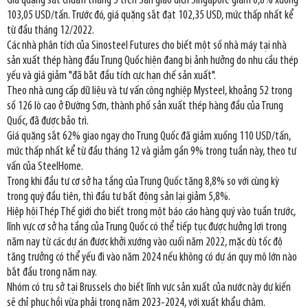
Giá quặng sắt chuẩn tháng 5 trên Sàn giao dịch Singapore giảm 0,8% xuống
103,05 USD/tấn. Trước đó, giá quặng sắt đạt 102,35 USD, mức thấp nhất kể
từ đầu tháng 12/2022.
Các nhà phân tích của Sinosteel Futures cho biết một số nhà máy tại nhà
sản xuất thép hàng đầu Trung Quốc hiện đang bị ảnh hưởng do nhu cầu thép
yếu và giá giảm "đã bắt đầu tích cực hạn chế sản xuất".
Theo nhà cung cấp dữ liệu và tư vấn công nghiệp Mysteel, khoảng 52 trong
số 126 lò cao ở Đường Sơn, thành phố sản xuất thép hàng đầu của Trung
Quốc, đã được bảo trì.
Giá quặng sắt 62% giao ngay cho Trung Quốc đã giảm xuống 110 USD/tấn,
mức thấp nhất kể từ đầu tháng 12 và giảm gần 9% trong tuần này, theo tư
vấn của SteelHome.
Trong khi đầu tư cơ sở hạ tầng của Trung Quốc tăng 8,8% so với cùng kỳ
trong quý đầu tiên, thì đầu tư bất động sản lại giảm 5,8%.
Hiệp hội Thép Thế giới cho biết trong một báo cáo hàng quý vào tuần trước,
lĩnh vực cơ sở hạ tầng của Trung Quốc có thể tiếp tục được hưởng lợi trong
năm nay từ các dự án được khởi xướng vào cuối năm 2022, mặc dù tốc độ
tăng trưởng có thể yếu đi vào năm 2024 nếu không có dự án quy mô lớn nào
bắt đầu trong năm nay.
Nhóm có trụ sở tại Brussels cho biết lĩnh vực sản xuất của nước này dự kiến
sẽ chỉ phục hồi vừa phải trong năm 2023-2024, với xuất khẩu chậm.