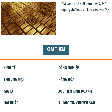
Giá vàng thế giới hôm nay 4/8: Đi
ngang chờ loạt dữ liệu việc làm Mỹ
XEM THÊM
KINH TẾ
CÔNG NGHIỆP
THƯƠNG MẠI
HÀNG HÓA
GIÁ CẢ
XÚC TIẾN KINH DOANH
HỘI NHẬP
THÔNG TIN CHUYÊN SÂU