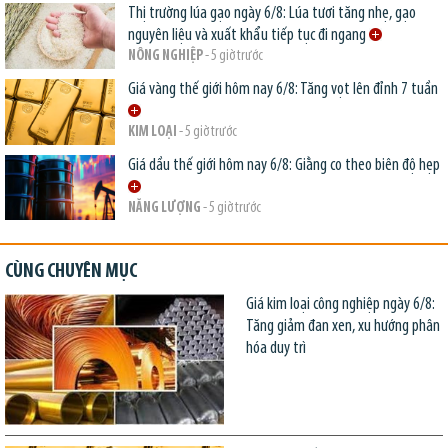
Thị trường lúa gạo ngày 6/8: Lúa tươi tăng nhẹ, gạo
nguyên liệu và xuất khẩu tiếp tục đi ngang
NÔNG NGHIỆP
- 5 giờ trước
Giá vàng thế giới hôm nay 6/8: Tăng vọt lên đỉnh 7 tuần
KIM LOẠI
- 5 giờ trước
Giá dầu thế giới hôm nay 6/8: Giằng co theo biên độ hẹp
NĂNG LƯỢNG
- 5 giờ trước
CÙNG CHUYÊN MỤC
Giá kim loại công nghiệp ngày 6/8:
Tăng giảm đan xen, xu hướng phân
hóa duy trì