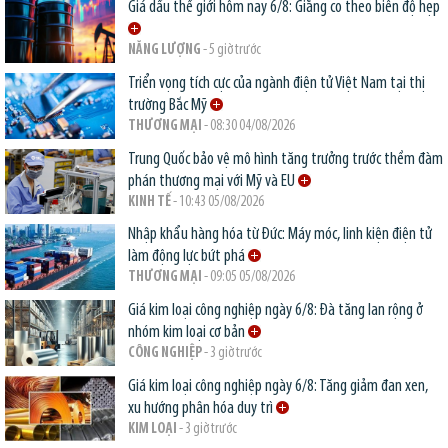
Giá dầu thế giới hôm nay 6/8: Giằng co theo biên độ hẹp
NĂNG LƯỢNG
- 5 giờ trước
Triển vọng tích cực của ngành điện tử Việt Nam tại thị
trường Bắc Mỹ
THƯƠNG MẠI
- 08:30 04/08/2026
Trung Quốc bảo vệ mô hình tăng trưởng trước thềm đàm
phán thương mại với Mỹ và EU
KINH TẾ
- 10:43 05/08/2026
Nhập khẩu hàng hóa từ Đức: Máy móc, linh kiện điện tử
làm động lực bứt phá
THƯƠNG MẠI
- 09:05 05/08/2026
Giá kim loại công nghiệp ngày 6/8: Đà tăng lan rộng ở
nhóm kim loại cơ bản
CÔNG NGHIỆP
- 3 giờ trước
Giá kim loại công nghiệp ngày 6/8: Tăng giảm đan xen,
xu hướng phân hóa duy trì
KIM LOẠI
- 3 giờ trước