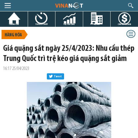
TRANG CHỦ
TIN GIỜ CHÓT
THỊ TRƯỜNG
DỰ ÁN
CHỨNG KHOÁN
HÀNG HÓA
Giá quặng sắt ngày 25/4/2023: Nhu cầu thép
Trung Quốc trì trệ kéo giá quặng sắt giảm
16:17 25/04/2023
Tweet