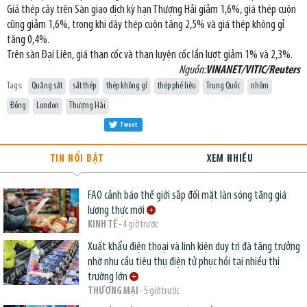
Giá thép cây trên Sàn giao dịch kỳ hạn Thượng Hải giảm 1,6%, giá thép cuộn
cũng giảm 1,6%, trong khi dây thép cuộn tăng 2,5% và giá thép không gỉ
tăng 0,4%.
Trên sàn Đại Liên, giá than cốc và than luyện cốc lần lượt giảm 1% và 2,3%.
Nguồn:
VINANET/VITIC/Reuters
Tags:
Quặng sắt
sắt thép
thép không gỉ
thép phế liệu
Trung Quốc
nhôm
Đồng
London
Thượng Hải
Tweet
TIN NỔI BẬT
XEM NHIỀU
FAO cảnh báo thế giới sắp đối mặt làn sóng tăng giá
lương thực mới
KINH TẾ
- 4 giờ trước
Xuất khẩu điện thoại và linh kiện duy trì đà tăng trưởng
nhờ nhu cầu tiêu thụ điện tử phục hồi tại nhiều thị
trường lớn
THƯƠNG MẠI
- 5 giờ trước