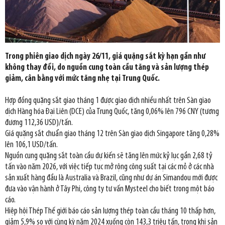
Trong phiên giao dịch ngày 26/11, giá quặng sắt kỳ hạn gần như
không thay đổi, do nguồn cung toàn cầu tăng và sản lượng thép
giảm, cân bằng với mức tăng nhẹ tại Trung Quốc.
Hợp đồng quặng sắt giao tháng 1 được giao dịch nhiều nhất trên Sàn giao
dịch Hàng hóa Đại Liên (DCE) của Trung Quốc, tăng 0,06% lên 796 CNY (tương
đương 112,36 USD)/tấn.
Giá quặng sắt chuẩn giao tháng 12 trên Sàn giao dịch Singapore tăng 0,28%
lên 106,1 USD/tấn.
Nguồn cung quặng sắt toàn cầu dự kiến sẽ tăng lên mức kỷ lục gần 2,68 tỷ
tấn vào năm 2026, với việc tiếp tục mở rộng công suất tại các mỏ ở các nhà
sản xuất hàng đầu là Australia và Brazil, cũng như dự án Simandou mới được
đưa vào vận hành ở Tây Phi, công ty tư vấn Mysteel cho biết trong một báo
cáo.
Hiệp hội Thép Thế giới báo cáo sản lượng thép toàn cầu tháng 10 thấp hơn,
giảm 5,9% so với cùng kỳ năm 2024 xuống còn 143,3 triệu tấn, trong khi sản