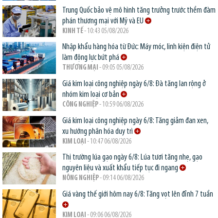
Trung Quốc bảo vệ mô hình tăng trưởng trước thềm đàm
phán thương mại với Mỹ và EU
KINH TẾ
- 10:43 05/08/2026
Nhập khẩu hàng hóa từ Đức: Máy móc, linh kiện điện tử
làm động lực bứt phá
THƯƠNG MẠI
- 09:05 05/08/2026
Giá kim loại công nghiệp ngày 6/8: Đà tăng lan rộng ở
nhóm kim loại cơ bản
CÔNG NGHIỆP
- 10:59 06/08/2026
Giá kim loại công nghiệp ngày 6/8: Tăng giảm đan xen,
xu hướng phân hóa duy trì
KIM LOẠI
- 10:47 06/08/2026
Thị trường lúa gạo ngày 6/8: Lúa tươi tăng nhẹ, gạo
nguyên liệu và xuất khẩu tiếp tục đi ngang
NÔNG NGHIỆP
- 09:14 06/08/2026
Giá vàng thế giới hôm nay 6/8: Tăng vọt lên đỉnh 7 tuần
KIM LOẠI
- 09:06 06/08/2026