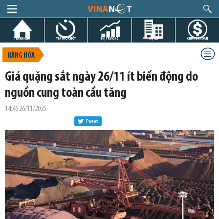
TRANG CHỦ
TIN GIỜ CHÓT
THỊ TRƯỜNG
DỰ ÁN
CHỨNG KHOÁN
HÀNG HÓA
Giá quặng sắt ngày 26/11 ít biến động do
nguồn cung toàn cầu tăng
14:46 26/11/2025
Tweet