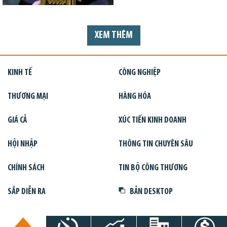
XEM THÊM
KINH TẾ
CÔNG NGHIỆP
THƯƠNG MẠI
HÀNG HÓA
GIÁ CẢ
XÚC TIẾN KINH DOANH
HỘI NHẬP
THÔNG TIN CHUYÊN SÂU
CHÍNH SÁCH
TIN BỘ CÔNG THƯƠNG
SẮP DIỄN RA
BẢN DESKTOP