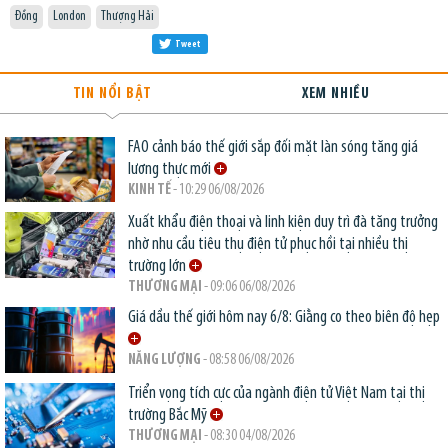
Đồng
London
Thượng Hải
Tweet
TIN NỔI BẬT
XEM NHIỀU
FAO cảnh báo thế giới sắp đối mặt làn sóng tăng giá
lương thực mới
KINH TẾ
- 10:29 06/08/2026
Xuất khẩu điện thoại và linh kiện duy trì đà tăng trưởng
nhờ nhu cầu tiêu thụ điện tử phục hồi tại nhiều thị
trường lớn
THƯƠNG MẠI
- 09:06 06/08/2026
Giá dầu thế giới hôm nay 6/8: Giằng co theo biên độ hẹp
NĂNG LƯỢNG
- 08:58 06/08/2026
Triển vọng tích cực của ngành điện tử Việt Nam tại thị
trường Bắc Mỹ
THƯƠNG MẠI
- 08:30 04/08/2026