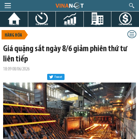
TRANG CHỦ
TIN GIỜ CHÓT
THỊ TRƯỜNG
DỰ ÁN
CHỨNG KHOÁN
HÀNG HÓA
Giá quặng sắt ngày 8/6 giảm phiên thứ tư
liên tiếp
18:09 08/06/2026
Tweet