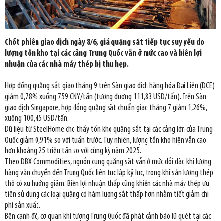
Chốt phiên giao dịch ngày 8/6, giá quặng sắt tiếp tục suy yếu do
lượng tồn kho tại các cảng Trung Quốc vẫn ở mức cao và biên lợi
nhuận của các nhà máy thép bị thu hẹp.
Hợp đồng quặng sắt giao tháng 9 trên Sàn giao dịch hàng hóa Đại Liên (DCE)
giảm 0,78% xuống 759 CNY/tấn (tương đương 111,83 USD/tấn). Trên Sàn
giao dịch Singapore, hợp đồng quặng sắt chuẩn giao tháng 7 giảm 1,26%,
xuống 100,45 USD/tấn.
Dữ liệu từ SteelHome cho thấy tồn kho quặng sắt tại các cảng lớn của Trung
Quốc giảm 0,91% so với tuần trước. Tuy nhiên, lượng tồn kho hiện vẫn cao
hơn khoảng 25 triệu tấn so với cùng kỳ năm 2025.
Theo DBX Commodities, nguồn cung quặng sắt vẫn ở mức dồi dào khi lượng
hàng vận chuyển đến Trung Quốc liên tục lập kỷ lục, trong khi sản lượng thép
thô có xu hướng giảm. Biên lợi nhuận thấp cũng khiến các nhà máy thép ưu
tiên sử dụng các loại quặng có hàm lượng sắt thấp hơn nhằm tiết giảm chi
phí sản xuất.
Bên cạnh đó, cơ quan khí tượng Trung Quốc đã phát cảnh báo lũ quét tại các