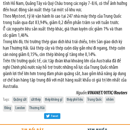
tỉnh Hồ Nam, Quảng Tây và Quý Châu trong các ngày 7-8/6, có thể ảnh hưởng
đến hoạt động sản xuất thép tại một số khu vực.
Theo Mysteel, tỷ lệ vận hành lò cao tại 247 nhà máy thép của Trung Quốc
trong tuần qua đạt 83,94%, giảm 0,2 điểm phần trăm so với tuần trước.
Ở các nguyên liệu sản xuất thép khác, giá than luyện cốc giảm 1% và than
cốc giảm 1,46%.
Trong khi đó, thị trường thép giao dịch khá trái chiều, trên Sàn giao dịch kỳ
hạn Thượng Hải. Giá thép cây và thép cuộn dây gần như đi ngang, thép cuộn
cán nóng giảm 0,15%, còn thép không gỉ tăng nhẹ 0,14%.
Trên thị trường quốc tế, các tập đoàn khai khoáng lớn của Australia đã đề
nghị Chính phủ nước này hỗ trợ trước những nỗ lực của Trung Quốc nhằm
giành lợi thế lớn hơn trong đàm phán quặng sắt, bao gồm khả năng áp dụng
cơ chế bán hàng tập trung đối với mặt hàng xuất khẩu có giá trị lớn nhất của
Australia.
Nguồn:
VINANET/VITIC/Reuters
Tags:
Quặng sắt
sắt thép
thép không gỉ
thép phế liệu
Trung Quốc
nhôm
Đồng
London
Thượng Hải
Tweet