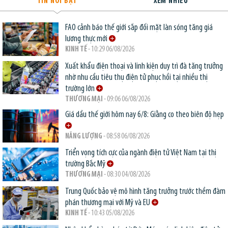
TIN NỔI BẬT
XEM NHIỀU
FAO cảnh báo thế giới sắp đối mặt làn sóng tăng giá
lương thực mới
KINH TẾ
- 10:29 06/08/2026
Xuất khẩu điện thoại và linh kiện duy trì đà tăng trưởng
nhờ nhu cầu tiêu thụ điện tử phục hồi tại nhiều thị
trường lớn
THƯƠNG MẠI
- 09:06 06/08/2026
Giá dầu thế giới hôm nay 6/8: Giằng co theo biên độ hẹp
NĂNG LƯỢNG
- 08:58 06/08/2026
Triển vọng tích cực của ngành điện tử Việt Nam tại thị
trường Bắc Mỹ
THƯƠNG MẠI
- 08:30 04/08/2026
Trung Quốc bảo vệ mô hình tăng trưởng trước thềm đàm
phán thương mại với Mỹ và EU
KINH TẾ
- 10:43 05/08/2026