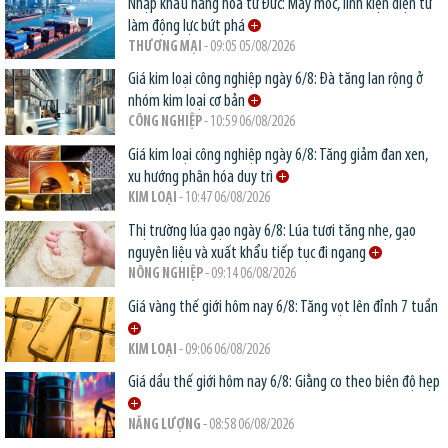
Nhập khẩu hàng hóa từ Đức: Máy móc, linh kiện điện tử
làm động lực bứt phá
THƯƠNG MẠI
- 09:05 05/08/2026
Giá kim loại công nghiệp ngày 6/8: Đà tăng lan rộng ở
nhóm kim loại cơ bản
CÔNG NGHIỆP
- 10:59 06/08/2026
Giá kim loại công nghiệp ngày 6/8: Tăng giảm đan xen,
xu hướng phân hóa duy trì
KIM LOẠI
- 10:47 06/08/2026
Thị trường lúa gạo ngày 6/8: Lúa tươi tăng nhẹ, gạo
nguyên liệu và xuất khẩu tiếp tục đi ngang
NÔNG NGHIỆP
- 09:14 06/08/2026
Giá vàng thế giới hôm nay 6/8: Tăng vọt lên đỉnh 7 tuần
KIM LOẠI
- 09:06 06/08/2026
Giá dầu thế giới hôm nay 6/8: Giằng co theo biên độ hẹp
NĂNG LƯỢNG
- 08:58 06/08/2026