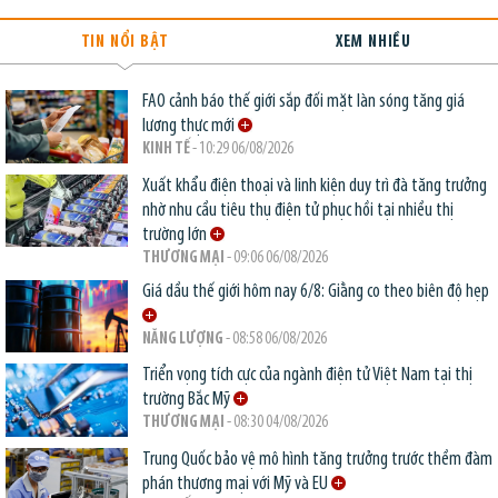
TIN NỔI BẬT
XEM NHIỀU
FAO cảnh báo thế giới sắp đối mặt làn sóng tăng giá
lương thực mới
KINH TẾ
- 10:29 06/08/2026
Xuất khẩu điện thoại và linh kiện duy trì đà tăng trưởng
nhờ nhu cầu tiêu thụ điện tử phục hồi tại nhiều thị
trường lớn
THƯƠNG MẠI
- 09:06 06/08/2026
Giá dầu thế giới hôm nay 6/8: Giằng co theo biên độ hẹp
NĂNG LƯỢNG
- 08:58 06/08/2026
Triển vọng tích cực của ngành điện tử Việt Nam tại thị
trường Bắc Mỹ
THƯƠNG MẠI
- 08:30 04/08/2026
Trung Quốc bảo vệ mô hình tăng trưởng trước thềm đàm
phán thương mại với Mỹ và EU