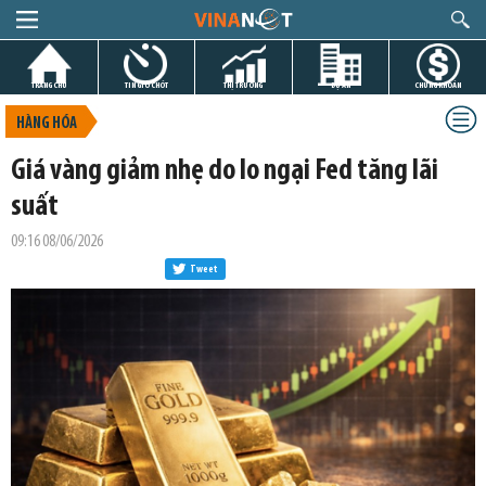
TRANG CHỦ
TIN GIỜ CHÓT
THỊ TRƯỜNG
DỰ ÁN
CHỨNG KHOÁN
HÀNG HÓA
Giá vàng giảm nhẹ do lo ngại Fed tăng lãi
suất
09:16 08/06/2026
Tweet