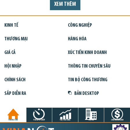
XEM THÊM
KINH TẾ
CÔNG NGHIỆP
THƯƠNG MẠI
HÀNG HÓA
GIÁ CẢ
XÚC TIẾN KINH DOANH
HỘI NHẬP
THÔNG TIN CHUYÊN SÂU
CHÍNH SÁCH
TIN BỘ CÔNG THƯƠNG
SẮP DIỄN RA
BẢN DESKTOP
TRANG CHỦ
TIN GIỜ CHÓT
THỊ TRƯỜNG
DỰ ÁN
CHỨNG KHOÁN