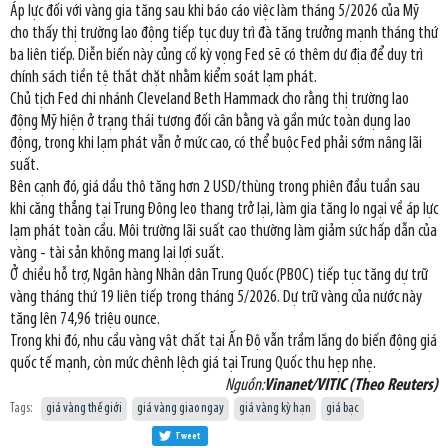
Áp lực đối với vàng gia tăng sau khi báo cáo việc làm tháng 5/2026 của Mỹ
cho thấy thị trường lao động tiếp tục duy trì đà tăng trưởng mạnh tháng thứ
ba liên tiếp. Diễn biến này củng cố kỳ vọng Fed sẽ có thêm dư địa để duy trì
chính sách tiền tệ thắt chặt nhằm kiểm soát lạm phát.
Chủ tịch Fed chi nhánh Cleveland Beth Hammack cho rằng thị trường lao
động Mỹ hiện ở trạng thái tương đối cân bằng và gần mức toàn dụng lao
động, trong khi lạm phát vẫn ở mức cao, có thể buộc Fed phải sớm nâng lãi
suất.
Bên cạnh đó, giá dầu thô tăng hơn 2 USD/thùng trong phiên đầu tuần sau
khi căng thẳng tại Trung Đông leo thang trở lại, làm gia tăng lo ngại về áp lực
lạm phát toàn cầu. Môi trường lãi suất cao thường làm giảm sức hấp dẫn của
vàng - tài sản không mang lại lợi suất.
Ở chiều hỗ trợ, Ngân hàng Nhân dân Trung Quốc (PBOC) tiếp tục tăng dự trữ
vàng tháng thứ 19 liên tiếp trong tháng 5/2026. Dự trữ vàng của nước này
tăng lên 74,96 triệu ounce.
Trong khi đó, nhu cầu vàng vật chất tại Ấn Độ vẫn trầm lắng do biến động giá
quốc tế mạnh, còn mức chênh lệch giá tại Trung Quốc thu hẹp nhẹ.
Nguồn:
Vinanet/VITIC (Theo Reuters)
Tags:
giá vàng thế giới
giá vàng giao ngay
giá vàng kỳ hạn
giá bạc
Tweet