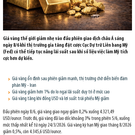
Giá vàng thế giới giảm nhẹ vào đầu phiên giao dịch châu Á sáng
ngày 8/6 khi thị trường gia tăng đặt cược Cục Dự trữ Liên bang Mỹ
(Fed) có thể tiếp tục nâng lãi suất sau khi số liệu việc làm Mỹ tích
cực hơn dự kiến.
Giá vàng ổn định sau phiên giảm mạnh, thị trường chờ diễn biến đàm
phán Mỹ - Iran
Giá vàng giảm hơn 1% do lo ngại lãi suất duy trì ở mức cao
Giá vàng tăng khi đồng USD và lợi suất trái phiếu Mỹ giảm
Đầu phiên ngày 8/6, giá vàng giao ngay giảm 0,2% xuống 4.321,49
USD/ounce. Trước đó, giá vàng đã lao dốc khoảng 3% trong phiên 5/6, xuống
mức thấp nhất kể từ ngày 24/3/2026. Giá vàng kỳ hạn Mỹ giao tháng 8/2026
giảm 0,5%, còn 4.345,6 USD/ounce.