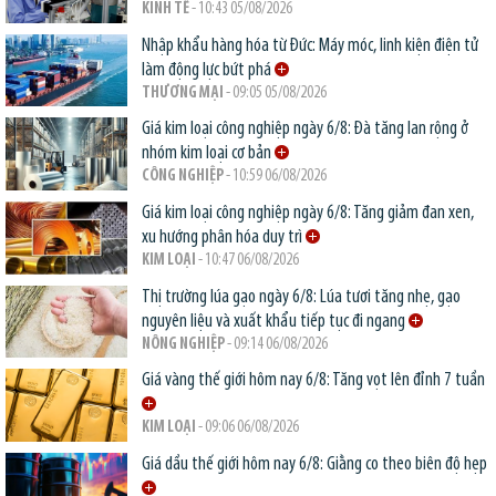
KINH TẾ
- 10:43 05/08/2026
Nhập khẩu hàng hóa từ Đức: Máy móc, linh kiện điện tử
làm động lực bứt phá
THƯƠNG MẠI
- 09:05 05/08/2026
Giá kim loại công nghiệp ngày 6/8: Đà tăng lan rộng ở
nhóm kim loại cơ bản
CÔNG NGHIỆP
- 10:59 06/08/2026
Giá kim loại công nghiệp ngày 6/8: Tăng giảm đan xen,
xu hướng phân hóa duy trì
KIM LOẠI
- 10:47 06/08/2026
Thị trường lúa gạo ngày 6/8: Lúa tươi tăng nhẹ, gạo
nguyên liệu và xuất khẩu tiếp tục đi ngang
NÔNG NGHIỆP
- 09:14 06/08/2026
Giá vàng thế giới hôm nay 6/8: Tăng vọt lên đỉnh 7 tuần
KIM LOẠI
- 09:06 06/08/2026
Giá dầu thế giới hôm nay 6/8: Giằng co theo biên độ hẹp