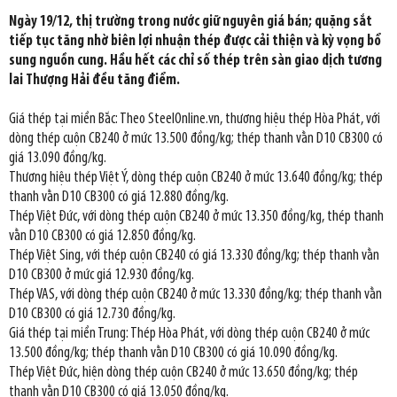
Ngày 19/12, thị trường trong nước giữ nguyên giá bán; quặng sắt
tiếp tục tăng nhờ biên lợi nhuận thép được cải thiện và kỳ vọng bổ
sung nguồn cung. Hầu hết các chỉ số thép trên sàn giao dịch tương
lai Thượng Hải đều tăng điểm.
Giá thép tại miền Bắc: Theo SteelOnline.vn, thương hiệu thép Hòa Phát, với
dòng thép cuộn CB240 ở mức 13.500 đồng/kg; thép thanh vằn D10 CB300 có
giá 13.090 đồng/kg.
Thương hiệu thép Việt Ý, dòng thép cuộn CB240 ở mức 13.640 đồng/kg; thép
thanh vằn D10 CB300 có giá 12.880 đồng/kg.
Thép Việt Đức, với dòng thép cuộn CB240 ở mức 13.350 đồng/kg, thép thanh
vằn D10 CB300 có giá 12.850 đồng/kg.
Thép Việt Sing, với thép cuộn CB240 có giá 13.330 đồng/kg; thép thanh vằn
D10 CB300 ở mức giá 12.930 đồng/kg.
Thép VAS, với dòng thép cuộn CB240 ở mức 13.330 đồng/kg; thép thanh vằn
D10 CB300 có giá 12.730 đồng/kg.
Giá thép tại miền Trung: Thép Hòa Phát, với dòng thép cuộn CB240 ở mức
13.500 đồng/kg; thép thanh vằn D10 CB300 có giá 10.090 đồng/kg.
Thép Việt Đức, hiện dòng thép cuộn CB240 ở mức 13.650 đồng/kg; thép
thanh vằn D10 CB300 có giá 13.050 đồng/kg.