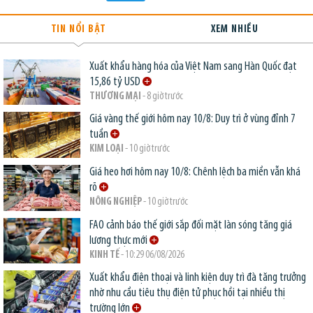
TIN NỔI BẬT
XEM NHIỀU
Xuất khẩu hàng hóa của Việt Nam sang Hàn Quốc đạt
15,86 tỷ USD
THƯƠNG MẠI
- 8 giờ trước
Giá vàng thế giới hôm nay 10/8: Duy trì ở vùng đỉnh 7
tuần
KIM LOẠI
- 10 giờ trước
Giá heo hơi hôm nay 10/8: Chênh lệch ba miền vẫn khá
rõ
NÔNG NGHIỆP
- 10 giờ trước
FAO cảnh báo thế giới sắp đối mặt làn sóng tăng giá
lương thực mới
KINH TẾ
- 10:29 06/08/2026
Xuất khẩu điện thoại và linh kiện duy trì đà tăng trưởng
nhờ nhu cầu tiêu thụ điện tử phục hồi tại nhiều thị
trường lớn