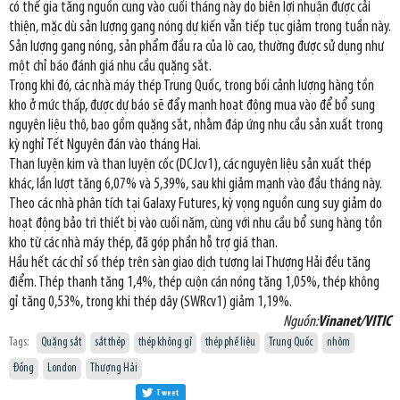
có thể gia tăng nguồn cung vào cuối tháng này do biên lợi nhuận được cải
thiện, mặc dù sản lượng gang nóng dự kiến vẫn tiếp tục giảm trong tuần này.
Sản lượng gang nóng, sản phẩm đầu ra của lò cao, thường được sử dụng như
một chỉ báo đánh giá nhu cầu quặng sắt.
Trong khi đó, các nhà máy thép Trung Quốc, trong bối cảnh lượng hàng tồn
kho ở mức thấp, được dự báo sẽ đẩy mạnh hoạt động mua vào để bổ sung
nguyên liệu thô, bao gồm quặng sắt, nhằm đáp ứng nhu cầu sản xuất trong
kỳ nghỉ Tết Nguyên đán vào tháng Hai.
Than luyện kim và than luyện cốc (DCJcv1), các nguyên liệu sản xuất thép
khác, lần lượt tăng 6,07% và 5,39%, sau khi giảm mạnh vào đầu tháng này.
Theo các nhà phân tích tại Galaxy Futures, kỳ vọng nguồn cung suy giảm do
hoạt động bảo trì thiết bị vào cuối năm, cùng với nhu cầu bổ sung hàng tồn
kho từ các nhà máy thép, đã góp phần hỗ trợ giá than.
Hầu hết các chỉ số thép trên sàn giao dịch tương lai Thượng Hải đều tăng
điểm. Thép thanh tăng 1,4%, thép cuộn cán nóng tăng 1,05%, thép không
gỉ tăng 0,53%, trong khi thép dây (SWRcv1) giảm 1,19%.
Nguồn:
Vinanet/VITIC
Tags:
Quặng sắt
sắt thép
thép không gỉ
thép phế liệu
Trung Quốc
nhôm
Đồng
London
Thượng Hải
Tweet