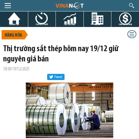
TRANG CHỦ
TIN GIỜ CHÓT
THỊ TRƯỜNG
DỰ ÁN
CHỨNG KHOÁN
HÀNG HÓA
Thị trường sắt thép hôm nay 19/12 giữ
nguyên giá bán
18:00 19/12/2025
Tweet