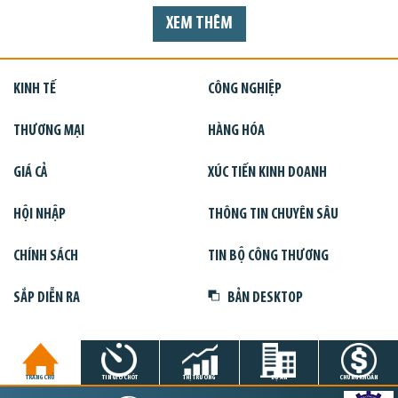
XEM THÊM
KINH TẾ
CÔNG NGHIỆP
THƯƠNG MẠI
HÀNG HÓA
GIÁ CẢ
XÚC TIẾN KINH DOANH
HỘI NHẬP
THÔNG TIN CHUYÊN SÂU
CHÍNH SÁCH
TIN BỘ CÔNG THƯƠNG
SẮP DIỄN RA
BẢN DESKTOP
TRANG CHỦ
TIN GIỜ CHÓT
THỊ TRƯỜNG
DỰ ÁN
CHỨNG KHOÁN