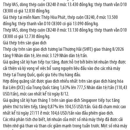
Thép VAS, dòng thép cuộn CB240 ở mức 13.430 đồng/kg; thép thanh vằn D10
CB300 có giá 12.830 đồng/kg.
Giá thép tại miền Nam: Thép Hòa Phát, thép cuộn CB240, ở mức 13.500
đồng/kg; thép thanh vằn D10 CB300 có giá 13.090 đồng/kg.
Thép VAS, dòng thép cuộn CB240 ở mức 13.130 đồng/kg; thép thanh vằn D10
CB300 có giá 12.730 đồng/kg.
Giá thép trên sàn giao dịch
Thép cây trên sàn giao dịch tương lai Thượng Hải (SHFE) giao tháng 8/2026
tăng 9 Nhân dân tệ, lên mức 3.129 Nhân dân tệ/tấn.
Giá quặng sắt kỳ hạn tiếp tục tăng, được hỗ trợ bởi biên lợi nhuận thép được
cải thiện và kỳ vọng về việc bổ sung nguyên liệu đầu vào cho các nhà máy
thép tại Trung Quốc, quốc gia tiêu thụ hàng đầu.
Hợp đồng quặng sắt được giao dịch nhiều nhất trên sàn giao dịch hàng hóa
Đại Liên (DCE) của Trung Quốc tăng 1,63% lên 777,5 Nhân dân tệ/tấn (110,43
USD/tấn), mức cao nhất kể từ ngày 8/12.
Giá quặng sắt kỳ hạn tháng 1 trên sàn giao dịch Singapore tiếp tục tăng
phiên thứ tư liên tiếp, tăng 0,87% lên 104,55 USD/tấn. Giá đã chạm mức cao
nhất kể từ ngày 27/11 ở mức 104,6 USD/tấn vào đầu phiên giao dịch.
Các nhà phân tích cho biết, lợi nhuận của một số nhà máy thép đã được cải
thiện nhờ giá than và than cốc giảm mạnh trong tuần trước. Một số nhà máy