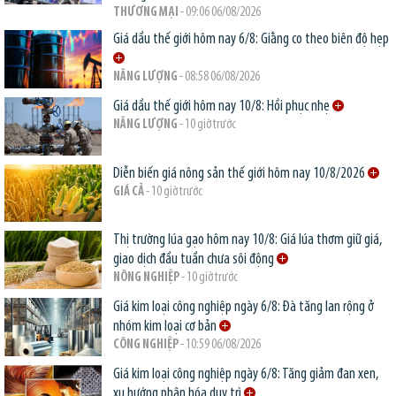
THƯƠNG MẠI
- 09:06 06/08/2026
Giá dầu thế giới hôm nay 6/8: Giằng co theo biên độ hẹp
NĂNG LƯỢNG
- 08:58 06/08/2026
Giá dầu thế giới hôm nay 10/8: Hồi phục nhẹ
NĂNG LƯỢNG
- 10 giờ trước
Diễn biến giá nông sản thế giới hôm nay 10/8/2026
GIÁ CẢ
- 10 giờ trước
Thị trường lúa gạo hôm nay 10/8: Giá lúa thơm giữ giá,
giao dịch đầu tuần chưa sôi động
NÔNG NGHIỆP
- 10 giờ trước
Giá kim loại công nghiệp ngày 6/8: Đà tăng lan rộng ở
nhóm kim loại cơ bản
CÔNG NGHIỆP
- 10:59 06/08/2026
Giá kim loại công nghiệp ngày 6/8: Tăng giảm đan xen,
xu hướng phân hóa duy trì