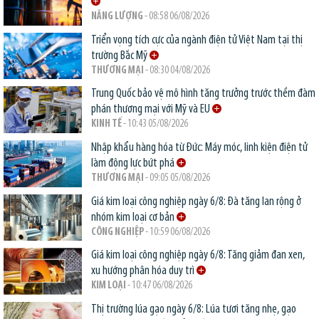
NĂNG LƯỢNG
- 08:58 06/08/2026
Triển vọng tích cực của ngành điện tử Việt Nam tại thị
trường Bắc Mỹ
THƯƠNG MẠI
- 08:30 04/08/2026
Trung Quốc bảo vệ mô hình tăng trưởng trước thềm đàm
phán thương mại với Mỹ và EU
KINH TẾ
- 10:43 05/08/2026
Nhập khẩu hàng hóa từ Đức: Máy móc, linh kiện điện tử
làm động lực bứt phá
THƯƠNG MẠI
- 09:05 05/08/2026
Giá kim loại công nghiệp ngày 6/8: Đà tăng lan rộng ở
nhóm kim loại cơ bản
CÔNG NGHIỆP
- 10:59 06/08/2026
Giá kim loại công nghiệp ngày 6/8: Tăng giảm đan xen,
xu hướng phân hóa duy trì
KIM LOẠI
- 10:47 06/08/2026
Thị trường lúa gạo ngày 6/8: Lúa tươi tăng nhẹ, gạo