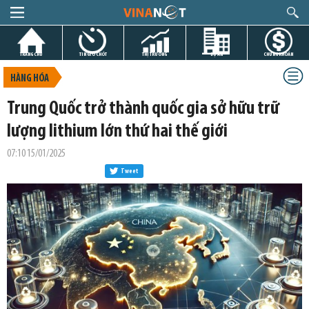
TRANG CHỦ
TIN GIỜ CHÓT
THỊ TRƯỜNG
DỰ ÁN
CHỨNG KHOÁN
HÀNG HÓA
Trung Quốc trở thành quốc gia sở hữu trữ
lượng lithium lớn thứ hai thế giới
07:10 15/01/2025
Tweet