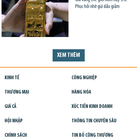
Phục hồi nhờ giá dầu giảm
XEM THÊM
KINH TẾ
CÔNG NGHIỆP
THƯƠNG MẠI
HÀNG HÓA
GIÁ CẢ
XÚC TIẾN KINH DOANH
HỘI NHẬP
THÔNG TIN CHUYÊN SÂU
CHÍNH SÁCH
TIN BỘ CÔNG THƯƠNG