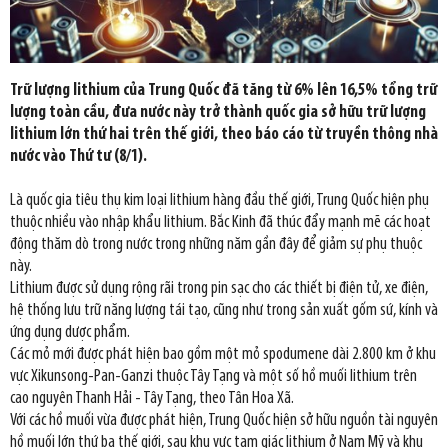
Trữ lượng lithium của Trung Quốc đã tăng từ 6% lên 16,5% tổng trữ
lượng toàn cầu, đưa nước này trở thành quốc gia sở hữu trữ lượng
lithium lớn thứ hai trên thế giới, theo báo cáo từ truyền thông nhà
nước vào Thứ tư (8/1).
Là quốc gia tiêu thụ kim loại lithium hàng đầu thế giới, Trung Quốc hiện phụ
thuộc nhiều vào nhập khẩu lithium. Bắc Kinh đã thúc đẩy mạnh mẽ các hoạt
động thăm dò trong nước trong những năm gần đây để giảm sự phụ thuộc
này.
Lithium được sử dụng rộng rãi trong pin sạc cho các thiết bị điện tử, xe điện,
hệ thống lưu trữ năng lượng tái tạo, cũng như trong sản xuất gốm sứ, kính và
ứng dụng dược phẩm.
Các mỏ mới được phát hiện bao gồm một mỏ spodumene dài 2.800 km ở khu
vực Xikunsong-Pan-Ganzi thuộc Tây Tạng và một số hồ muối lithium trên
cao nguyên Thanh Hải - Tây Tạng, theo Tân Hoa Xã.
Với các hồ muối vừa được phát hiện, Trung Quốc hiện sở hữu nguồn tài nguyên
hồ muối lớn thứ ba thế giới, sau khu vực tam giác lithium ở Nam Mỹ và khu