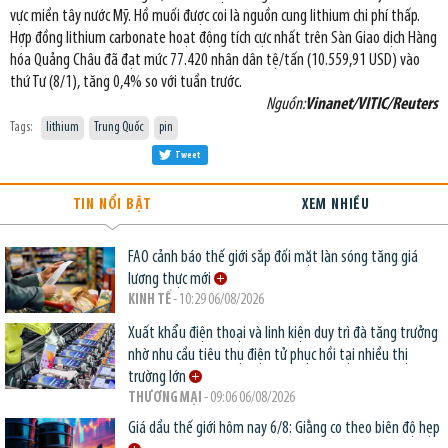
vực miền tây nước Mỹ. Hồ muối được coi là nguồn cung lithium chi phí thấp.
Hợp đồng lithium carbonate hoạt động tích cực nhất trên Sàn Giao dịch Hàng
hóa Quảng Châu đã đạt mức 77.420 nhân dân tệ/tấn (10.559,91 USD) vào
thứ Tư (8/1), tăng 0,4% so với tuần trước.
Nguồn:
Vinanet/VITIC/Reuters
Tags:
lithium
Trung Quốc
pin
Tweet
TIN NỔI BẬT
XEM NHIỀU
FAO cảnh báo thế giới sắp đối mặt làn sóng tăng giá
lương thực mới
KINH TẾ
- 10:29 06/08/2026
Xuất khẩu điện thoại và linh kiện duy trì đà tăng trưởng
nhờ nhu cầu tiêu thụ điện tử phục hồi tại nhiều thị
trường lớn
THƯƠNG MẠI
- 09:06 06/08/2026
Giá dầu thế giới hôm nay 6/8: Giằng co theo biên độ hẹp