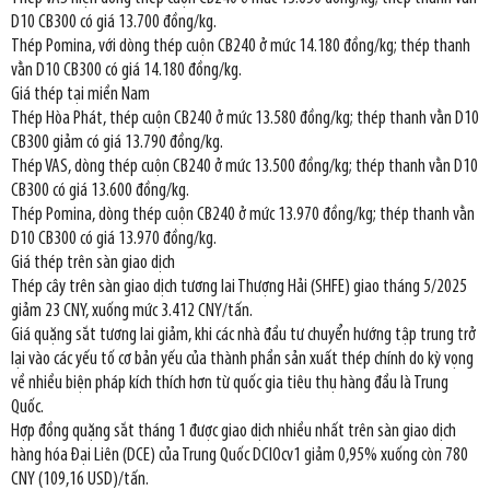
D10 CB300 có giá 13.700 đồng/kg.
Thép Pomina, với dòng thép cuộn CB240 ở mức 14.180 đồng/kg; thép thanh
vằn D10 CB300 có giá 14.180 đồng/kg.
Giá thép tại miền Nam
Thép Hòa Phát, thép cuộn CB240 ở mức 13.580 đồng/kg; thép thanh vằn D10
CB300 giảm có giá 13.790 đồng/kg.
Thép VAS, dòng thép cuộn CB240 ở mức 13.500 đồng/kg; thép thanh vằn D10
CB300 có giá 13.600 đồng/kg.
Thép Pomina, dòng thép cuộn CB240 ở mức 13.970 đồng/kg; thép thanh vằn
D10 CB300 có giá 13.970 đồng/kg.
Giá thép trên sàn giao dịch
Thép cây trên sàn giao dịch tương lai Thượng Hải (SHFE) giao tháng 5/2025
giảm 23 CNY, xuống mức 3.412 CNY/tấn.
Giá quặng sắt tương lai giảm, khi các nhà đầu tư chuyển hướng tập trung trở
lại vào các yếu tố cơ bản yếu của thành phần sản xuất thép chính do kỳ vọng
về nhiều biện pháp kích thích hơn từ quốc gia tiêu thụ hàng đầu là Trung
Quốc.
Hợp đồng quặng sắt tháng 1 được giao dịch nhiều nhất trên sàn giao dịch
hàng hóa Đại Liên (DCE) của Trung Quốc DCIOcv1 giảm 0,95% xuống còn 780
CNY (109,16 USD)/tấn.