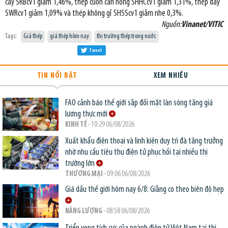
cây SRBcv1 giảm 1,46%, thép cuộn cán nóng SHHCcv1 giảm 1,31%, thép dây
SWRcv1 giảm 1,09% và thép không gỉ SHSScv1 giảm nhẹ 0,3%.
Nguồn:
Vinanet/VITIC
Tags:
Giá thép
giá thép hôm nay
thị trường thép trong nước
Tweet
TIN NỔI BẬT
XEM NHIỀU
FAO cảnh báo thế giới sắp đối mặt làn sóng tăng giá
lương thực mới
KINH TẾ
- 10:29 06/08/2026
Xuất khẩu điện thoại và linh kiện duy trì đà tăng trưởng
nhờ nhu cầu tiêu thụ điện tử phục hồi tại nhiều thị
trường lớn
THƯƠNG MẠI
- 09:06 06/08/2026
Giá dầu thế giới hôm nay 6/8: Giằng co theo biên độ hẹp
NĂNG LƯỢNG
- 08:58 06/08/2026