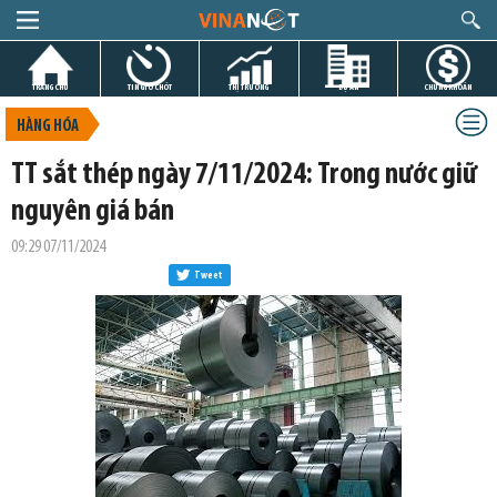
TRANG CHỦ
TIN GIỜ CHÓT
THỊ TRƯỜNG
DỰ ÁN
CHỨNG KHOÁN
HÀNG HÓA
TT sắt thép ngày 7/11/2024: Trong nước giữ
nguyên giá bán
09:29 07/11/2024
Tweet