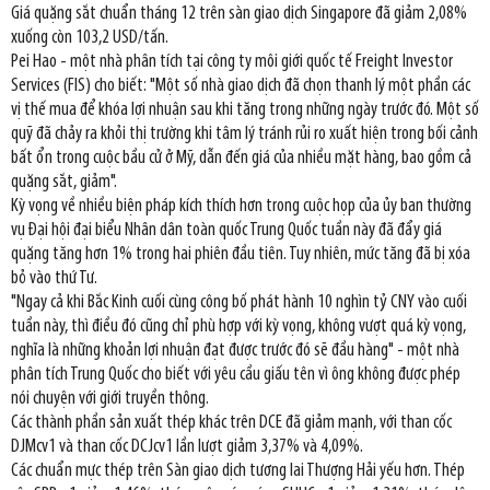
Giá quặng sắt chuẩn tháng 12 trên sàn giao dịch Singapore đã giảm 2,08%
xuống còn 103,2 USD/tấn.
Pei Hao - một nhà phân tích tại công ty môi giới quốc tế Freight Investor
Services (FIS) cho biết: "Một số nhà giao dịch đã chọn thanh lý một phần các
vị thế mua để khóa lợi nhuận sau khi tăng trong những ngày trước đó. Một số
quỹ đã chảy ra khỏi thị trường khi tâm lý tránh rủi ro xuất hiện trong bối cảnh
bất ổn trong cuộc bầu cử ở Mỹ, dẫn đến giá của nhiều mặt hàng, bao gồm cả
quặng sắt, giảm".
Kỳ vọng về nhiều biện pháp kích thích hơn trong cuộc họp của ủy ban thường
vụ Đại hội đại biểu Nhân dân toàn quốc Trung Quốc tuần này đã đẩy giá
quặng tăng hơn 1% trong hai phiên đầu tiên. Tuy nhiên, mức tăng đã bị xóa
bỏ vào thứ Tư.
"Ngay cả khi Bắc Kinh cuối cùng công bố phát hành 10 nghìn tỷ CNY vào cuối
tuần này, thì điều đó cũng chỉ phù hợp với kỳ vọng, không vượt quá kỳ vọng,
nghĩa là những khoản lợi nhuận đạt được trước đó sẽ đầu hàng" - một nhà
phân tích Trung Quốc cho biết với yêu cầu giấu tên vì ông không được phép
nói chuyện với giới truyền thông.
Các thành phần sản xuất thép khác trên DCE đã giảm mạnh, với than cốc
DJMcv1 và than cốc DCJcv1 lần lượt giảm 3,37% và 4,09%.
Các chuẩn mực thép trên Sàn giao dịch tương lai Thượng Hải yếu hơn. Thép