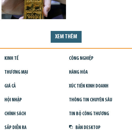
XEM THÊM
KINH TẾ
CÔNG NGHIỆP
THƯƠNG MẠI
HÀNG HÓA
GIÁ CẢ
XÚC TIẾN KINH DOANH
HỘI NHẬP
THÔNG TIN CHUYÊN SÂU
CHÍNH SÁCH
TIN BỘ CÔNG THƯƠNG
SẮP DIỄN RA
BẢN DESKTOP