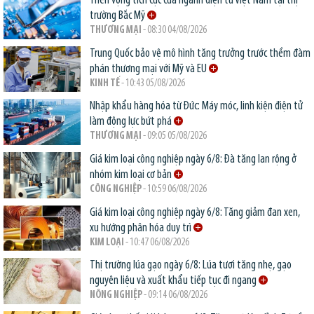
Triển vọng tích cực của ngành điện tử Việt Nam tại thị
trường Bắc Mỹ
THƯƠNG MẠI
- 08:30 04/08/2026
Trung Quốc bảo vệ mô hình tăng trưởng trước thềm đàm
phán thương mại với Mỹ và EU
KINH TẾ
- 10:43 05/08/2026
Nhập khẩu hàng hóa từ Đức: Máy móc, linh kiện điện tử
làm động lực bứt phá
THƯƠNG MẠI
- 09:05 05/08/2026
Giá kim loại công nghiệp ngày 6/8: Đà tăng lan rộng ở
nhóm kim loại cơ bản
CÔNG NGHIỆP
- 10:59 06/08/2026
Giá kim loại công nghiệp ngày 6/8: Tăng giảm đan xen,
xu hướng phân hóa duy trì
KIM LOẠI
- 10:47 06/08/2026
Thị trường lúa gạo ngày 6/8: Lúa tươi tăng nhẹ, gạo
nguyên liệu và xuất khẩu tiếp tục đi ngang
NÔNG NGHIỆP
- 09:14 06/08/2026