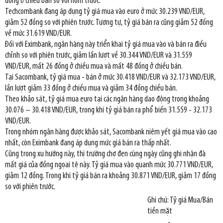
đồng ở chiều bán so với hôm trước.
Techcombank đang áp dụng tỷ giá mua vào euro ở mức 30.239 VND/EUR,
giảm 52 đồng so với phiên trước. Tương tự, tỷ giá bán ra cũng giảm 52 đồng
về mức 31.619 VND/EUR.
Đối với Eximbank, ngân hàng này triển khai tỷ giá mua vào và bán ra điều
chỉnh so với phiên trước, giảm lần lượt về 30.344 VND/EUR và 31.559
VND/EUR, mất 26 đồng ở chiều mua và mất 48 đồng ở chiều bán.
Tại Sacombank, tỷ giá mua - bán ở mức 30.418 VND/EUR và 32.173 VND/EUR,
lần lượt giảm 33 đồng ở chiều mua và giảm 34 đồng chiều bán.
Theo khảo sát, tỷ giá mua euro tại các ngân hàng dao động trong khoảng
30.076 – 30.418 VND/EUR, trong khi tỷ giá bán ra phổ biến 31.559 - 32.173
VND/EUR.
Trong nhóm ngân hàng được khảo sát, Sacombank niêm yết giá mua vào cao
nhất, còn Eximbank đang áp dụng mức giá bán ra thấp nhất.
Cũng trong xu hướng này, thị trường chợ đen cùng ngày cũng ghi nhận đà
mất giá của đồng ngọai tệ này. Tỷ giá mua vào quanh mức 30.771 VND/EUR,
giảm 12 đồng. Trong khi tỷ giá bán ra khoảng 30.871 VND/EUR, giảm 17 đồng
so với phiên trước.
Ghi chú: Tỷ giá Mua/Bán
tiền mặt