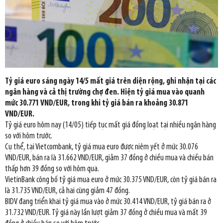
Tỷ giá euro sáng ngày 14/5 mất giá trên diện rộng, ghi nhận tại các
ngân hàng và cả thị trường chợ đen. Hiện tỷ giá mua vào quanh
mức 30.771 VND/EUR, trong khi tỷ giá bán ra khoảng 30.871
VND/EUR.
Tỷ giá euro hôm nay (14/05) tiếp tục mất giá đồng loạt tại nhiều ngân hàng
so với hôm trước.
Cụ thể, tại Vietcombank, tỷ giá mua euro được niêm yết ở mức 30.076
VND/EUR, bán ra là 31.662 VND/EUR, giảm 37 đồng ở chiều mua và chiều bán
thấp hơn 39 đồng so với hôm qua.
VietinBank công bố tỷ giá mua euro ở mức 30.375 VND/EUR, còn tỷ giá bán ra
là 31.735 VND/EUR, cả hai cùng giảm 47 đồng.
BIDV đang triển khai tỷ giá mua vào ở mức 30.414 VND/EUR, tỷ giá bán ra ở
31.732 VND/EUR. Tỷ giá này lần lượt giảm 37 đồng ở chiều mua và mất 39