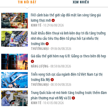
TIN NỔI BẬT
XEM NHIỀU
FAO cảnh báo thế giới sắp đối mặt làn sóng tăng giá
lương thực mới
KINH TẾ
- 10:29 06/08/2026
Xuất khẩu điện thoại và linh kiện duy trì đà tăng trưởng
nhờ nhu cầu tiêu thụ điện tử phục hồi tại nhiều thị
trường lớn
THƯƠNG MẠI
- 09:06 06/08/2026
Giá dầu thế giới hôm nay 6/8: Giằng co theo biên độ hẹp
NĂNG LƯỢNG
- 08:58 06/08/2026
Triển vọng tích cực của ngành điện tử Việt Nam tại thị
trường Bắc Mỹ
THƯƠNG MẠI
- 08:30 04/08/2026
Trung Quốc bảo vệ mô hình tăng trưởng trước thềm đàm
phán thương mại với Mỹ và EU
KINH TẾ
- 10:43 05/08/2026