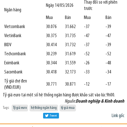
Thay đổi so với phiên
Ngày 14/05/2026
trước
Ngân hàng
Mua
Bán
Mua
Bán
Vietcombank
30.076
31.662
-37
-39
VietinBank
30.375
31.735
-47
-47
BIDV
30.414
31.732
-37
-39
Techcombank
30.239
31.619
-52
-52
Eximbank
30.344
31.559
-26
-48
Sacombank
30.418
32.173
-33
-34
Tỷ giá chợ đen
30.771
30.871
-12
-17
(VND/EUR)
Tỷ giá euro tại một số hệ thống ngân hàng được khảo sát vào lúc 9h00.
Nguồn:
Doanh nghiệp & Kinh doanh
Tags:
Tỷ giá euro
hệ thống ngân hàng
tỷ giá mua
Link gốc
Tweet