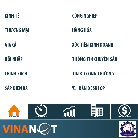
KINH TẾ
CÔNG NGHIỆP
THƯƠNG MẠI
HÀNG HÓA
GIÁ CẢ
XÚC TIẾN KINH DOANH
HỘI NHẬP
THÔNG TIN CHUYÊN SÂU
CHÍNH SÁCH
TIN BỘ CÔNG THƯƠNG
SẮP DIỄN RA
BẢN DESKTOP
TRANG CHỦ
TIN GIỜ CHÓT
THỊ TRƯỜNG
DỰ ÁN
CHỨNG KHOÁN