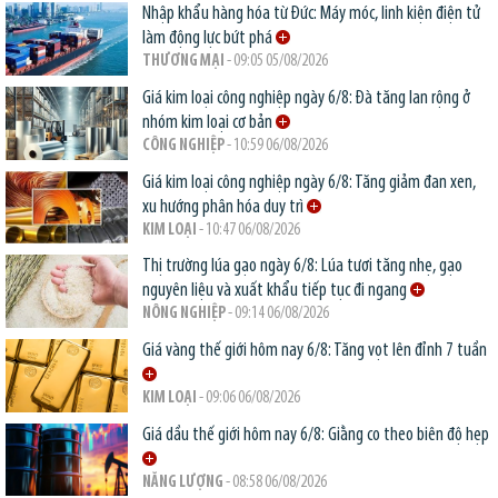
Nhập khẩu hàng hóa từ Đức: Máy móc, linh kiện điện tử
làm động lực bứt phá
THƯƠNG MẠI
- 09:05 05/08/2026
Giá kim loại công nghiệp ngày 6/8: Đà tăng lan rộng ở
nhóm kim loại cơ bản
CÔNG NGHIỆP
- 10:59 06/08/2026
Giá kim loại công nghiệp ngày 6/8: Tăng giảm đan xen,
xu hướng phân hóa duy trì
KIM LOẠI
- 10:47 06/08/2026
Thị trường lúa gạo ngày 6/8: Lúa tươi tăng nhẹ, gạo
nguyên liệu và xuất khẩu tiếp tục đi ngang
NÔNG NGHIỆP
- 09:14 06/08/2026
Giá vàng thế giới hôm nay 6/8: Tăng vọt lên đỉnh 7 tuần
KIM LOẠI
- 09:06 06/08/2026
Giá dầu thế giới hôm nay 6/8: Giằng co theo biên độ hẹp
NĂNG LƯỢNG
- 08:58 06/08/2026