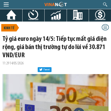
TRANG CHỦ
TIN GIỜ CHÓT
THỊ TRƯỜNG
DỰ ÁN
CHỨNG KHOÁN
KINH TẾ
Tỷ giá euro ngày 14/5: Tiếp tục mất giá diện
rộng, giá bán thị trường tự do lùi về 30.871
VND/EUR
11:29 14/05/2026
Tweet