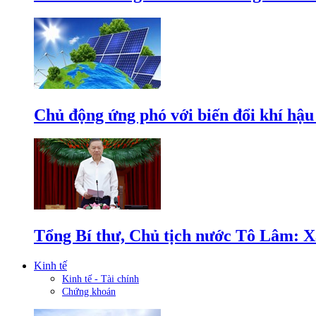
Chủ động ứng phó với biến đổi khí hậu
Tổng Bí thư, Chủ tịch nước Tô Lâm: Xâ
Kinh tế
Kinh tế - Tài chính
Chứng khoán