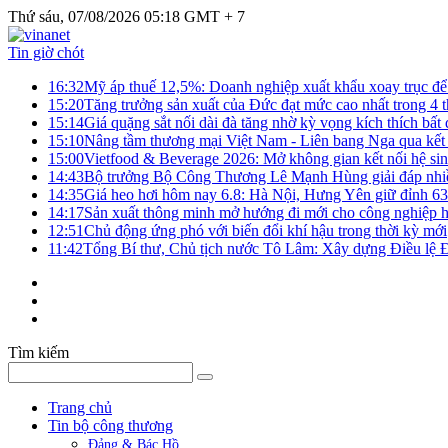
Thứ sáu, 07/08/2026 05:18 GMT + 7
Tin giờ chót
16:32
Mỹ áp thuế 12,5%: Doanh nghiệp xuất khẩu xoay trục để g
15:20
Tăng trưởng sản xuất của Đức đạt mức cao nhất trong 4 
15:14
Giá quặng sắt nối dài đà tăng nhờ kỳ vọng kích thích bấ
15:10
Nâng tầm thương mại Việt Nam - Liên bang Nga qua kết 
15:00
Vietfood & Beverage 2026: Mở không gian kết nối hệ si
14:43
Bộ trưởng Bộ Công Thương Lê Mạnh Hùng giải đáp nhiều 
14:35
Giá heo hơi hôm nay 6.8: Hà Nội, Hưng Yên giữ đỉnh 6
14:17
Sản xuất thông minh mở hướng đi mới cho công nghiệp h
12:51
Chủ động ứng phó với biến đổi khí hậu trong thời kỳ mới
11:42
Tổng Bí thư, Chủ tịch nước Tô Lâm: Xây dựng Điều lệ Đả
Tìm kiếm
Trang chủ
Tin bộ công thương
Đảng & Bác Hồ