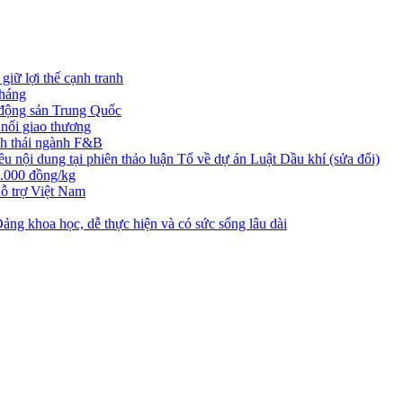
iữ lợi thế cạnh tranh
tháng
t động sản Trung Quốc
nối giao thương
nh thái ngành F&B
nội dung tại phiên thảo luận Tổ về dự án Luật Dầu khí (sửa đổi)
3.000 đồng/kg
ỗ trợ Việt Nam
ng khoa học, dễ thực hiện và có sức sống lâu dài