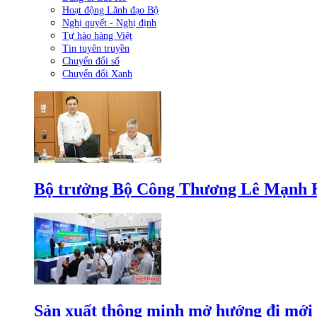
Hoạt động Lãnh đạo Bộ
Nghị quyết - Nghị định
Tự hào hàng Việt
Tin tuyên truyền
Chuyển đổi số
Chuyển đổi Xanh
Bộ trưởng Bộ Công Thương Lê Mạnh Hùn
Sản xuất thông minh mở hướng đi mới 