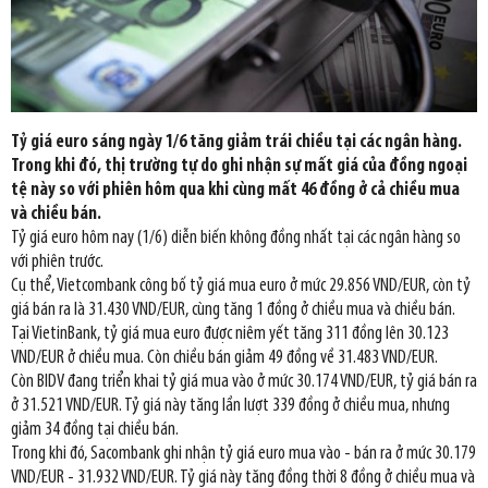
Tỷ giá euro sáng ngày 1/6 tăng giảm trái chiều tại các ngân hàng.
Trong khi đó, thị trường tự do ghi nhận sự mất giá của đồng ngoại
tệ này so với phiên hôm qua khi cùng mất 46 đồng ở cả chiều mua
và chiều bán.
Tỷ giá euro hôm nay (1/6) diễn biến không đồng nhất tại các ngân hàng so
với phiên trước.
Cụ thể, Vietcombank công bố tỷ giá mua euro ở mức 29.856 VND/EUR, còn tỷ
giá bán ra là 31.430 VND/EUR, cùng tăng 1 đồng ở chiều mua và chiều bán.
Tại VietinBank, tỷ giá mua euro được niêm yết tăng 311 đồng lên 30.123
VND/EUR ở chiều mua. Còn chiều bán giảm 49 đồng về 31.483 VND/EUR.
Còn BIDV đang triển khai tỷ giá mua vào ở mức 30.174 VND/EUR, tỷ giá bán ra
ở 31.521 VND/EUR. Tỷ giá này tăng lần lượt 339 đồng ở chiều mua, nhưng
giảm 34 đồng tại chiều bán.
Trong khi đó, Sacombank ghi nhận tỷ giá euro mua vào - bán ra ở mức 30.179
VND/EUR - 31.932 VND/EUR. Tỷ giá này tăng đồng thời 8 đồng ở chiều mua và