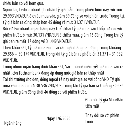
chiều bán so với hôm qua.
Ngược lại, Techcombank ghi nhận tỷ giá giảm trong phiên hôm nay, với mức
29.993 VND/EUR ở chiều mua vào, giảm 39 đồng so với phiên trước. Tương tự,
tỷ giá bán ra cũng thấp hơn 45 đồng về mức 31.371 VND/EUR.
Đối với Eximbank, ngân hàng này triển khai tỷ giá mua vào thấp hơn so với
phiên trước, ở mức 30.131 VND/EUR ở chiều mua, giảm 16 đồng. Trong khi tỷ
giá bán ra mất 17 đồng về 31.449 VND/EUR.
Theo khảo sát, tỷ giá mua euro tại các ngân hàng dao động trong khoảng
29.856 – 30.179 VND/EUR, trong khi tỷ giá bán ra phổ biến 31.371 - 31.932
VND/EUR.
Trong nhóm ngân hàng được khảo sát, Sacombank niêm yết giá mua vào cao
nhất, còn Techcombank đang áp dụng mức giá bán ra thấp nhất.
Tại thị trường chợ đen, đồng ngoại tệ này mất giá so với đồng VND. Tỷ giá
mua vào quanh mức 30.536 VND/EUR, trong khi tỷ giá bán ra khoảng 30.636
VND/EUR, giảm đồng thời 46 đồng so với phiên trước.
Ghi chú: Tỷ giá Mua/Bán
tiền mặt
Thay đổi so với phiên
Ngày 1/6/2026
trước
Ngân hàng