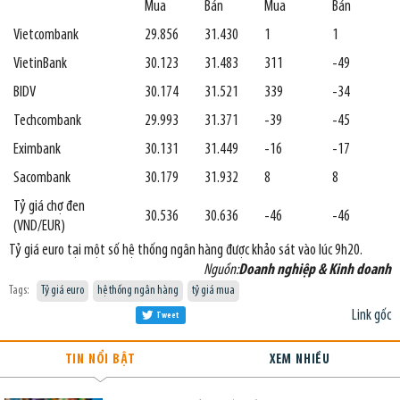
Mua
Bán
Mua
Bán
Vietcombank
29.856
31.430
1
1
VietinBank
30.123
31.483
311
-49
BIDV
30.174
31.521
339
-34
Techcombank
29.993
31.371
-39
-45
Eximbank
30.131
31.449
-16
-17
Sacombank
30.179
31.932
8
8
Tỷ giá chợ đen
30.536
30.636
-46
-46
(VND/EUR)
Tỷ giá euro tại một số hệ thống ngân hàng được khảo sát vào lúc 9h20.
Nguồn:
Doanh nghiệp & Kinh doanh
Tags:
Tỷ giá euro
hệ thống ngân hàng
tỷ giá mua
Link gốc
Tweet
TIN NỔI BẬT
XEM NHIỀU