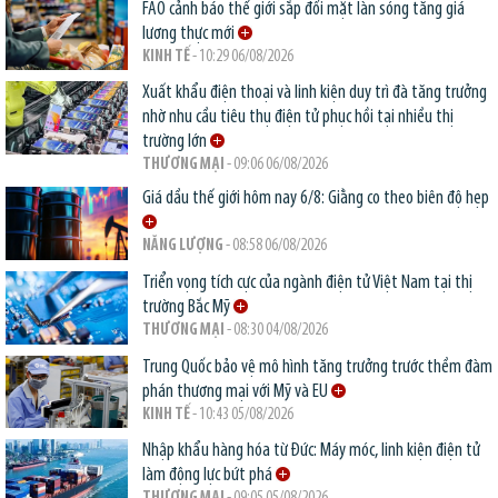
FAO cảnh báo thế giới sắp đối mặt làn sóng tăng giá
lương thực mới
KINH TẾ
- 10:29 06/08/2026
Xuất khẩu điện thoại và linh kiện duy trì đà tăng trưởng
nhờ nhu cầu tiêu thụ điện tử phục hồi tại nhiều thị
trường lớn
THƯƠNG MẠI
- 09:06 06/08/2026
Giá dầu thế giới hôm nay 6/8: Giằng co theo biên độ hẹp
NĂNG LƯỢNG
- 08:58 06/08/2026
Triển vọng tích cực của ngành điện tử Việt Nam tại thị
trường Bắc Mỹ
THƯƠNG MẠI
- 08:30 04/08/2026
Trung Quốc bảo vệ mô hình tăng trưởng trước thềm đàm
phán thương mại với Mỹ và EU
KINH TẾ
- 10:43 05/08/2026
Nhập khẩu hàng hóa từ Đức: Máy móc, linh kiện điện tử
làm động lực bứt phá