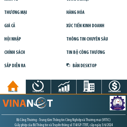
THƯƠNG MẠI
HÀNG HÓA
GIÁ CẢ
XÚC TIẾN KINH DOANH
HỘI NHẬP
THÔNG TIN CHUYÊN SÂU
CHÍNH SÁCH
TIN BỘ CÔNG THƯƠNG
SẮP DIỄN RA
BẢN DESKTOP
TRANG CHỦ
TIN GIỜ CHÓT
THỊ TRƯỜNG
DỰ ÁN
CHỨNG KHOÁN
Bộ Công Thương - Trung tâm Thông tin Công Nghiệp và Thương mại (VITIC)
Giấy phép của Bộ Thông tin và Truyền thông số 114/GP-TTĐT, cấp ngày 3/6/2024