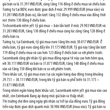
giá bán ra là 31.391 VND/EUR, cùng tăng 116 đồng ở chiều mua và chiều bán.
Tương tự tại BIDV, euro được giao dịch ở mức 29.999 VND/EUR (mua vào) và
31.281 VND/EUR (bán ra), lần lượt tăng 132 đồng ở chiều mua vào đồng thời
vọt thêm 130 đồng ở chiều bán.
Techcombank niêm yết tỷ giá mua – bán lần lượt ở mức 29.903 VND/EUR và
31.283 VND/EUR, tăng 130 đồng ở chiều mua cùng lúc cũng tăng 128 đồng ở
chiều bán ra.
Tương tự, tại Eximbank, tỷ giá mua euro tăng lên mức 30.017 VND/EUR. Ở
chiều bán, tỷ giá euro cũng đẩy lên 31.175 VND/EUR. Tỷ giá này tăng lần lượt
119 đồng ở chiều mua và cao hơn 123 đồng ở chiều bán so với phiên trước.
Sacombank cũng ghi nhận tỷ giá mua đồng ngoại tệ này cao hơn hôm qua,
với 30.111 VND/EUR và bán ra 31.871 VND/EUR, tăng 148 đồng ở chiều mua
vào và tăng 150 đồng khi bán ra so với phiên trước.
Theo khảo sát, tỷ giá mua euro tại các ngân hàng dao động trong khoảng
29.751 – 30.111 VND/EUR, trong khi tỷ giá bán ra phổ biến từ 31.175 –
31.871 VND/EUR.
Trong nhóm ngân hàng được khảo sát, Sacombank niêm yết giá mua vào cao
nhất, còn Eximbank đang áp dụng mức giá bán ra thấp nhất.
Thị trường chợ đen cùng ngày ghi nhận sự trở lại của đồng euro. Tỷ giá đồng
tiền này được giao dịch quanh mức 30.986 VND/EUR (mua vào). Tỷ giá bán ra