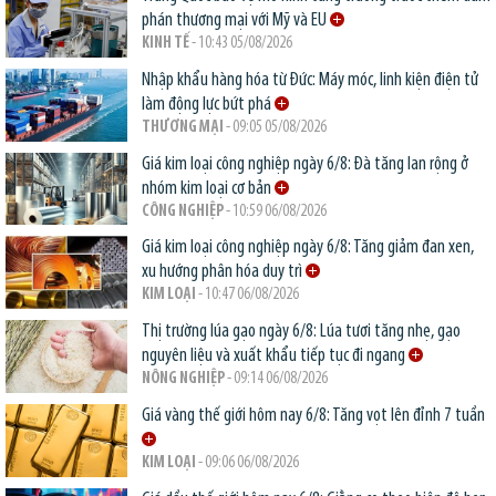
phán thương mại với Mỹ và EU
KINH TẾ
- 10:43 05/08/2026
Nhập khẩu hàng hóa từ Đức: Máy móc, linh kiện điện tử
làm động lực bứt phá
THƯƠNG MẠI
- 09:05 05/08/2026
Giá kim loại công nghiệp ngày 6/8: Đà tăng lan rộng ở
nhóm kim loại cơ bản
CÔNG NGHIỆP
- 10:59 06/08/2026
Giá kim loại công nghiệp ngày 6/8: Tăng giảm đan xen,
xu hướng phân hóa duy trì
KIM LOẠI
- 10:47 06/08/2026
Thị trường lúa gạo ngày 6/8: Lúa tươi tăng nhẹ, gạo
nguyên liệu và xuất khẩu tiếp tục đi ngang
NÔNG NGHIỆP
- 09:14 06/08/2026
Giá vàng thế giới hôm nay 6/8: Tăng vọt lên đỉnh 7 tuần
KIM LOẠI
- 09:06 06/08/2026