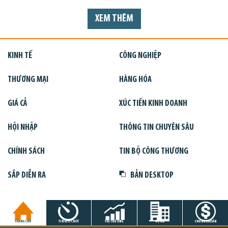
XEM THÊM
KINH TẾ
CÔNG NGHIỆP
THƯƠNG MẠI
HÀNG HÓA
GIÁ CẢ
XÚC TIẾN KINH DOANH
HỘI NHẬP
THÔNG TIN CHUYÊN SÂU
CHÍNH SÁCH
TIN BỘ CÔNG THƯƠNG
SẮP DIỄN RA
BẢN DESKTOP
TRANG CHỦ
TIN GIỜ CHÓT
THỊ TRƯỜNG
DỰ ÁN
CHỨNG KHOÁN