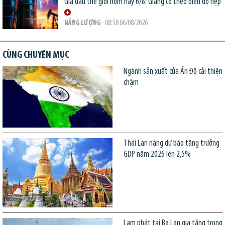
Giá dầu thế giới hôm nay 6/8: Giằng co theo biên độ hẹp
NĂNG LƯỢNG
- 08:58 06/08/2026
CÙNG CHUYÊN MỤC
Ngành sản xuất của Ấn Độ cải thiện
chậm
Thái Lan nâng dự báo tăng trưởng
GDP năm 2026 lên 2,5%
Lạm phát tại Ba Lan gia tăng trong