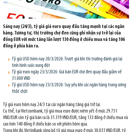
Sáng nay (24/3), tỷ giá giá euro quay đầu tăng mạnh tại các ngân
hàng. Tương tự, thị trường chợ đen cũng ghi nhận sự trở lại của
đồng EUR với mức tăng lần lượt 130 đồng ở chiều mua và tăng 106
đồng ở phía bán ra.
Tỷ giá USD hôm nay 20/3/2026: Trượt giá khi thị trường đánh giá lại
tình hình cuộc xung đột
Tỷ giá euro ngày 23/3/2026: Giá bán EUR chợ đen quay đầu giảm về
31.000 VND
Tỷ giá USD hôm nay 23/3/2026: Suy yếu khi các ngân hàng trung ương
thắt chặt
Tỷ giá euro hôm nay 24/3 tại các ngân hàng tăng giá trở lại.
Cụ thể, tại Vietcombank, tỷ giá mua euro được niêm yết ở mức 29.751
VND/EUR còn tỷ giá bán ra là 31.319 VND/EUR, tăng 133 đồng ở chiều mua và
cao hơn 140 đồng ở chiều bán so với phiên hôm qua.
Trong khi đó, VietinBank công bố tỷ giá mua euro ở mức 30.031 VND/EUR, tỷ