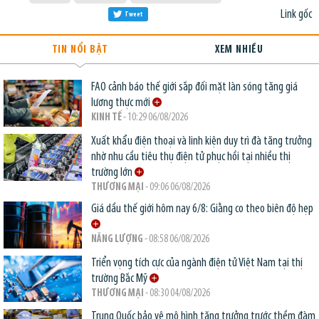
Link gốc
Tweet
TIN NỔI BẬT
XEM NHIỀU
FAO cảnh báo thế giới sắp đối mặt làn sóng tăng giá
lương thực mới
KINH TẾ
- 10:29 06/08/2026
Xuất khẩu điện thoại và linh kiện duy trì đà tăng trưởng
nhờ nhu cầu tiêu thụ điện tử phục hồi tại nhiều thị
trường lớn
THƯƠNG MẠI
- 09:06 06/08/2026
Giá dầu thế giới hôm nay 6/8: Giằng co theo biên độ hẹp
NĂNG LƯỢNG
- 08:58 06/08/2026
Triển vọng tích cực của ngành điện tử Việt Nam tại thị
trường Bắc Mỹ
THƯƠNG MẠI
- 08:30 04/08/2026
Trung Quốc bảo vệ mô hình tăng trưởng trước thềm đàm