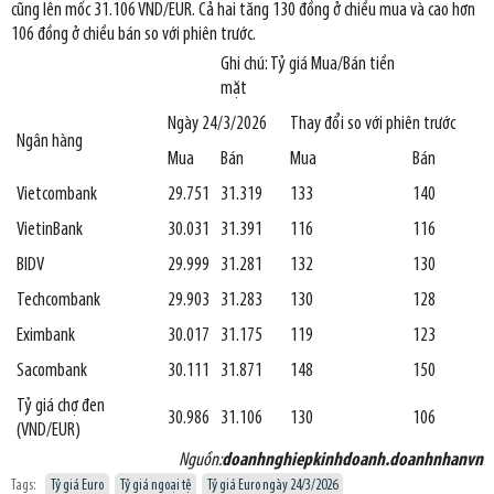
cũng lên mốc 31.106 VND/EUR. Cả hai tăng 130 đồng ở chiều mua và cao hơn
106 đồng ở chiều bán so với phiên trước.
Ghi chú: Tỷ giá Mua/Bán tiền
mặt
Ngày 24/3/2026
Thay đổi so với phiên trước
Ngân hàng
Mua
Bán
Mua
Bán
Vietcombank
29.751
31.319
133
140
VietinBank
30.031
31.391
116
116
BIDV
29.999
31.281
132
130
Techcombank
29.903
31.283
130
128
Eximbank
30.017
31.175
119
123
Sacombank
30.111
31.871
148
150
Tỷ giá chợ đen
30.986
31.106
130
106
(VND/EUR)
Nguồn:
doanhnghiepkinhdoanh.doanhnhanvn
Tags:
Tỷ giá Euro
Tỷ giá ngoại tệ
Tỷ giá Euro ngày 24/3/2026