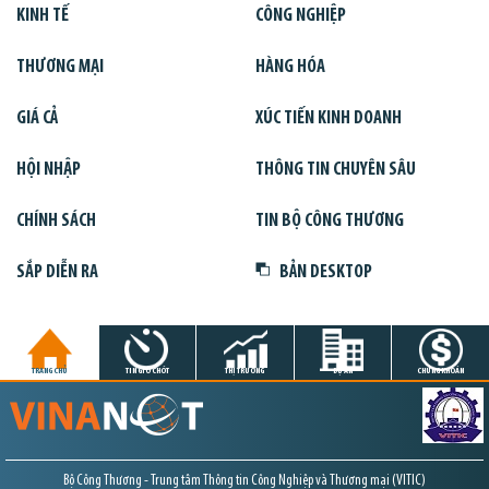
KINH TẾ
CÔNG NGHIỆP
THƯƠNG MẠI
HÀNG HÓA
GIÁ CẢ
XÚC TIẾN KINH DOANH
HỘI NHẬP
THÔNG TIN CHUYÊN SÂU
CHÍNH SÁCH
TIN BỘ CÔNG THƯƠNG
SẮP DIỄN RA
BẢN DESKTOP
TRANG CHỦ
TIN GIỜ CHÓT
THỊ TRƯỜNG
DỰ ÁN
CHỨNG KHOÁN
Bộ Công Thương - Trung tâm Thông tin Công Nghiệp và Thương mại (VITIC)