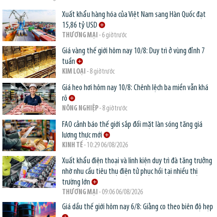
Xuất khẩu hàng hóa của Việt Nam sang Hàn Quốc đạt
15,86 tỷ USD
THƯƠNG MẠI
- 6 giờ trước
Giá vàng thế giới hôm nay 10/8: Duy trì ở vùng đỉnh 7
tuần
KIM LOẠI
- 8 giờ trước
Giá heo hơi hôm nay 10/8: Chênh lệch ba miền vẫn khá
rõ
NÔNG NGHIỆP
- 8 giờ trước
FAO cảnh báo thế giới sắp đối mặt làn sóng tăng giá
lương thực mới
KINH TẾ
- 10:29 06/08/2026
Xuất khẩu điện thoại và linh kiện duy trì đà tăng trưởng
nhờ nhu cầu tiêu thụ điện tử phục hồi tại nhiều thị
trường lớn
THƯƠNG MẠI
- 09:06 06/08/2026
Giá dầu thế giới hôm nay 6/8: Giằng co theo biên độ hẹp