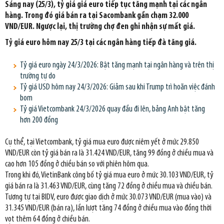
Sáng nay (25/3), tỷ giá giá euro tiếp tục tăng mạnh tại các ngân
hàng. Trong đó giá bán ra tại Sacombank gần chạm 32.000
VND/EUR. Ngược lại, thị trường chợ đen ghi nhận sự mất giá.
Tỷ giá euro hôm nay 25/3 tại các ngân hàng tiếp đà tăng giá.
Tỷ giá euro ngày 24/3/2026: Bật tăng mạnh tại ngân hàng và trên thị
trường tự do
Tỷ giá USD hôm nay 24/3/2026: Giảm sau khi Trump trì hoãn việc đánh
bom
Tỷ giá Vietcombank 24/3/2026 quay đầu đi lên, bảng Anh bật tăng
hơn 200 đồng
Cụ thể, tại Vietcombank, tỷ giá mua euro được niêm yết ở mức 29.850
VND/EUR còn tỷ giá bán ra là 31.424 VND/EUR, tăng 99 đồng ở chiều mua và
cao hơn 105 đồng ở chiều bán so với phiên hôm qua.
Trong khi đó, VietinBank công bố tỷ giá mua euro ở mức 30.103 VND/EUR, tỷ
giá bán ra là 31.463 VND/EUR, cùng tăng 72 đồng ở chiều mua và chiều bán.
Tương tự tại BIDV, euro được giao dịch ở mức 30.073 VND/EUR (mua vào) và
31.345 VND/EUR (bán ra), lần lượt tăng 74 đồng ở chiều mua vào đồng thời
vọt thêm 64 đồng ở chiều bán.