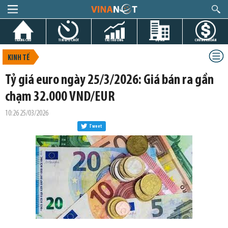
TRANG CHỦ
TIN GIỜ CHÓT
THỊ TRƯỜNG
DỰ ÁN
CHỨNG KHOÁN
KINH TẾ
Tỷ giá euro ngày 25/3/2026: Giá bán ra gần
chạm 32.000 VND/EUR
10:26 25/03/2026
Tweet