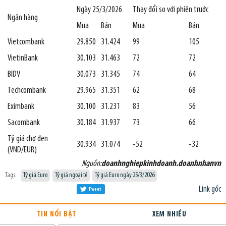
Ngày 25/3/2026
Thay đổi so với phiên trước
Ngân hàng
Mua
Bán
Mua
Bán
Vietcombank
29.850
31.424
99
105
VietinBank
30.103
31.463
72
72
BIDV
30.073
31.345
74
64
Techcombank
29.965
31.351
62
68
Eximbank
30.100
31.231
83
56
Sacombank
30.184
31.937
73
66
Tỷ giá chợ đen
30.934
31.074
-52
-32
(VND/EUR)
Nguồn:
doanhnghiepkinhdoanh.doanhnhanvn
Tags:
Tỷ giá Euro
Tỷ giá ngoại tệ
Tỷ giá Euro ngày 25/3/2026
Link gốc
Tweet
TIN NỔI BẬT
XEM NHIỀU