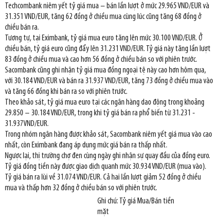
Techcombank niêm yết tỷ giá mua – bán lần lượt ở mức 29.965 VND/EUR và
31.351 VND/EUR, tăng 62 đồng ở chiều mua cùng lúc cũng tăng 68 đồng ở
chiều bán ra.
Tương tự, tại Eximbank, tỷ giá mua euro tăng lên mức 30.100 VND/EUR. Ở
chiều bán, tỷ giá euro cũng đẩy lên 31.231 VND/EUR. Tỷ giá này tăng lần lượt
83 đồng ở chiều mua và cao hơn 56 đồng ở chiều bán so với phiên trước.
Sacombank cũng ghi nhận tỷ giá mua đồng ngoại tệ này cao hơn hôm qua,
với 30.184 VND/EUR và bán ra 31.937 VND/EUR, tăng 73 đồng ở chiều mua vào
và tăng 66 đồng khi bán ra so với phiên trước.
Theo khảo sát, tỷ giá mua euro tại các ngân hàng dao động trong khoảng
29.850 – 30.184 VND/EUR, trong khi tỷ giá bán ra phổ biến từ 31.231 -
31.937VND/EUR.
Trong nhóm ngân hàng được khảo sát, Sacombank niêm yết giá mua vào cao
nhất, còn Eximbank đang áp dụng mức giá bán ra thấp nhất.
Ngược lại, thị trường chợ đen cùng ngày ghi nhận sự quay đầu của đồng euro.
Tỷ giá đồng tiền này được giao dịch quanh mức 30.934 VND/EUR (mua vào).
Tỷ giá bán ra lùi về 31.074 VND/EUR. Cả hai lần lượt giảm 52 đồng ở chiều
mua và thấp hơn 32 đồng ở chiều bán so với phiên trước.
Ghi chú: Tỷ giá Mua/Bán tiền
mặt