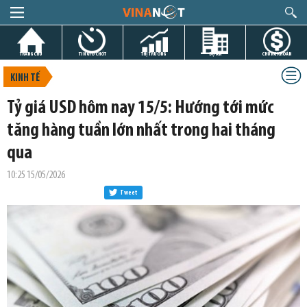
TRANG CHỦ
TIN GIỜ CHÓT
THỊ TRƯỜNG
DỰ ÁN
CHỨNG KHOÁN
KINH TẾ
Tỷ giá USD hôm nay 15/5: Hướng tới mức
tăng hàng tuần lớn nhất trong hai tháng
qua
10:25 15/05/2026
Tweet