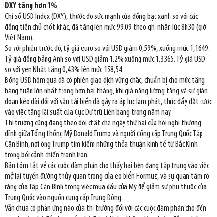
DXY tăng hơn 1%
Chỉ số USD Index (DXY), thước đo sức mạnh của đồng bạc xanh so với các
đồng tiền chủ chốt khác, đã tăng lên mức 99,09 theo ghi nhận lúc 8h30 (giờ
Việt Nam).
So với phiên trước đó, tỷ giá euro so với USD giảm 0,59%, xuống mức 1,1649.
Tỷ giá đồng bảng Anh so với USD giảm 1,2% xuống mức 1,3365. Tỷ giá USD
so với yen Nhật tăng 0,43% lên mức 158,54.
Đồng USD hôm qua đã có phiên giao dịch vững chắc, chuẩn bị cho mức tăng
hàng tuần lớn nhất trong hơn hai tháng, khi giá năng lượng tăng và sự gián
đoạn kéo dài đối với vận tải biển đã gây ra áp lực lạm phát, thúc đẩy đặt cược
vào việc tăng lãi suất của Cục Dự trữ Liên bang trong năm nay.
Thị trường cũng đang theo dõi chặt chẽ ngày thứ hai của hội nghị thượng
đỉnh giữa Tổng thống Mỹ Donald Trump và người đồng cấp Trung Quốc Tập
Cận Bình, nơi ông Trump tìm kiếm những thỏa thuận kinh tế từ Bắc Kinh
trong bối cảnh chiến tranh Iran.
Bản tóm tắt về các cuộc đàm phán cho thấy hai bên đang tập trung vào việc
mở lại tuyến đường thủy quan trọng của eo biển Hormuz, và sự quan tâm rõ
ràng của Tập Cận Bình trong việc mua dầu của Mỹ để giảm sự phụ thuộc của
Trung Quốc vào nguồn cung cấp Trung Đông.
Vẫn chưa có phản ứng nào của thị trường đối với các cuộc đàm phán cho đến