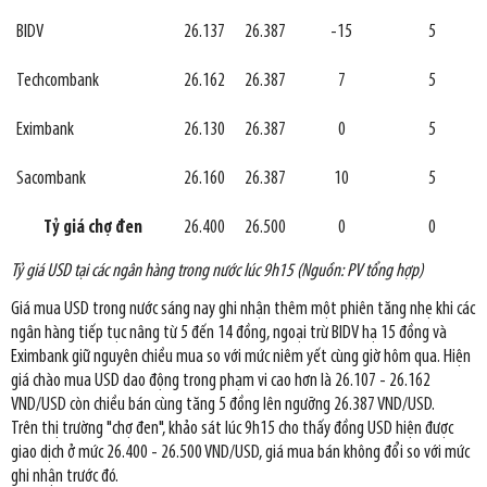
BIDV
26.137
26.387
-15
5
Techcombank
26.162
26.387
7
5
Eximbank
26.130
26.387
0
5
Sacombank
26.160
26.387
10
5
Tỷ giá chợ đen
26.400
26.500
0
0
Tỷ giá USD tại các ngân hàng trong nước lúc 9h15 (Nguồn: PV tổng hợp)
Giá mua USD trong nước sáng nay ghi nhận thêm một phiên tăng nhẹ khi các
ngân hàng tiếp tục nâng từ 5 đến 14 đồng, ngoại trừ BIDV hạ 15 đồng và
Eximbank giữ nguyên chiều mua so với mức niêm yết cùng giờ hôm qua. Hiện
giá chào mua USD dao động trong phạm vi cao hơn là 26.107 - 26.162
VND/USD còn chiều bán cùng tăng 5 đồng lên ngưỡng 26.387 VND/USD.
Trên thị trường "chợ đen", khảo sát lúc 9h15 cho thấy đồng USD hiện được
giao dịch ở mức 26.400 - 26.500 VND/USD, giá mua bán không đổi so với mức
ghi nhận trước đó.