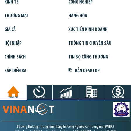
KINH TẾ
CÔNG NGHIỆP
THƯƠNG MẠI
HÀNG HÓA
GIÁ CẢ
XÚC TIẾN KINH DOANH
HỘI NHẬP
THÔNG TIN CHUYÊN SÂU
CHÍNH SÁCH
TIN BỘ CÔNG THƯƠNG
SẮP DIỄN RA
BẢN DESKTOP
TRANG CHỦ
TIN GIỜ CHÓT
THỊ TRƯỜNG
DỰ ÁN
CHỨNG KHOÁN
Bộ Công Thương - Trung tâm Thông tin Công Nghiệp và Thương mại (VITIC)