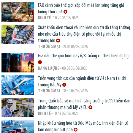
FAO cảnh báo thế giới sắp đối mặt làn sóng tăng giá
lương thực mới
KINH TẾ
- 10:29 06/08/2026
Xuất khẩu điện thoại và linh kiện duy trì đà tăng trưởng
nhờ nhu cầu tiêu thụ điện tử phục hồi tại nhiều thị
trường lớn
THƯƠNG MẠI
- 09:06 06/08/2026
Giá dầu thế giới hôm nay 6/8: Giằng co theo biên độ hẹp
NĂNG LƯỢNG
- 08:58 06/08/2026
Triển vọng tích cực của ngành điện tử Việt Nam tại thị
trường Bắc Mỹ
THƯƠNG MẠI
- 08:30 04/08/2026
Trung Quốc bảo vệ mô hình tăng trưởng trước thềm đàm
phán thương mại với Mỹ và EU
KINH TẾ
- 10:43 05/08/2026
Nhập khẩu hàng hóa từ Đức: Máy móc, linh kiện điện tử
làm động lực bứt phá