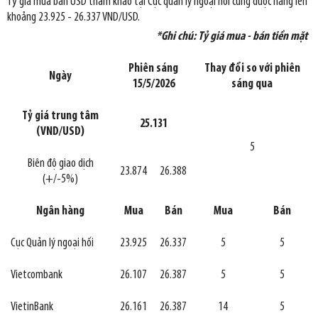
Tỷ giá mua bán USD tham khảo tại Cục quản lý ngoại hối cũng được nâng lên
khoảng 23.925 - 26.337 VND/USD.
*Ghi chú: Tỷ giá mua - bán tiền mặt
Phiên sáng
Thay đổi so với phiên
Ngày
15/5/2026
sáng qua
Tỷ giá trung tâm
25.131
(VND/USD)
5
Biên độ giao dịch
23.874
26.388
(+/-5%)
Ngân hàng
Mua
Bán
Mua
Bán
Cục Quản lý ngoại hối
23.925
26.337
5
5
Vietcombank
26.107
26.387
5
5
VietinBank
26.161
26.387
14
5