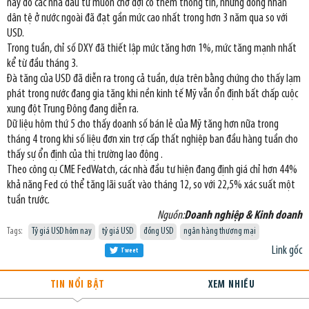
nay do các nhà đầu tư muốn chờ đợi có thêm thông tin, nhưng đồng nhân
dân tệ ở nước ngoài đã đạt gần mức cao nhất trong hơn 3 năm qua so với
USD.
Trong tuần, chỉ số DXY đã thiết lập mức tăng hơn 1%, mức tăng mạnh nhất
kể từ đầu tháng 3.
Đà tăng của USD đã diễn ra trong cả tuần, dựa trên bằng chứng cho thấy lạm
phát trong nước đang gia tăng khi nền kinh tế Mỹ vẫn ổn định bất chấp cuộc
xung đột Trung Đông đang diễn ra.
Dữ liệu hôm thứ 5 cho thấy doanh số bán lẻ của Mỹ tăng hơn nữa trong
tháng 4 trong khi số liệu đơn xin trợ cấp thất nghiệp ban đầu hàng tuần cho
thấy sự ổn định của thị trường lao động .
Theo công cụ CME FedWatch, các nhà đầu tư hiện đang định giá chỉ hơn 44%
khả năng Fed có thể tăng lãi suất vào tháng 12, so với 22,5% xác suất một
tuần trước.
Nguồn:
Doanh nghiệp & Kinh doanh
Tags:
Tỷ giá USD hôm nay
tỷ giá USD
đồng USD
ngân hàng thương mại
Link gốc
Tweet
TIN NỔI BẬT
XEM NHIỀU