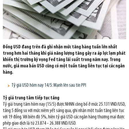
Đồng USD đang trên đà ghi nhận mức tăng hàng tuần lớn nhất
trong hơn hai tháng khi giá năng lượng tăng gây ra áp lực lạm phát
khiến thị trường kỳ vọng Fed tăng lãi suất trong năm nay. Trong
nước, giá mua bán USD cũng có một tuần tăng liên tục tại các ngân
hàng.
Tỷ giá USD hôm nay 14/5: Mạnh lên sau tin PPI
Tỷ giá trung tâm tiếp tục tăng
Tỷ giá trung tâm hôm nay (15/5) được NHNN công bố ở mức 25.131 VND/USD,
tăng 5 đồng so với mức niêm yết sáng qua, ghi nhận một tuần tăng liên tục
với 19 đồng. Với biên độ 5%, hiện tỷ giá USD các ngân hàng thương mại được
phép giao dịch là từ 23.874 - 26.388 VND/USD.