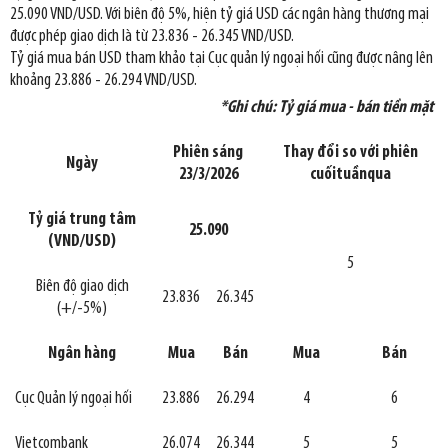
25.090 VND/USD. Với biên độ 5%, hiện tỷ giá USD các ngân hàng thương mại
được phép giao dịch là từ 23.836 - 26.345 VND/USD.
Tỷ giá mua bán USD tham khảo tại Cục quản lý ngoại hối cũng được nâng lên
khoảng 23.886 - 26.294 VND/USD.
*Ghi chú: Tỷ giá mua - bán tiền mặt
Phiên sáng
Thay đổi so với phiên
Ngày
23/3/2026
cuối
tuần
qua
Tỷ giá trung tâm
25.090
(VND/USD)
5
Biên độ giao dịch
23.836
26.345
(+/-5%)
Ngân hàng
Mua
Bán
Mua
Bán
Cục Quản lý ngoại hối
23.886
26.294
4
6
Vietcombank
26.074
26.344
5
5