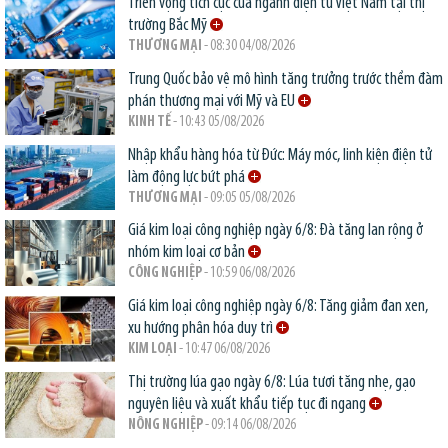
Triển vọng tích cực của ngành điện tử Việt Nam tại thị
trường Bắc Mỹ
THƯƠNG MẠI
- 08:30 04/08/2026
Trung Quốc bảo vệ mô hình tăng trưởng trước thềm đàm
phán thương mại với Mỹ và EU
KINH TẾ
- 10:43 05/08/2026
Nhập khẩu hàng hóa từ Đức: Máy móc, linh kiện điện tử
làm động lực bứt phá
THƯƠNG MẠI
- 09:05 05/08/2026
Giá kim loại công nghiệp ngày 6/8: Đà tăng lan rộng ở
nhóm kim loại cơ bản
CÔNG NGHIỆP
- 10:59 06/08/2026
Giá kim loại công nghiệp ngày 6/8: Tăng giảm đan xen,
xu hướng phân hóa duy trì
KIM LOẠI
- 10:47 06/08/2026
Thị trường lúa gạo ngày 6/8: Lúa tươi tăng nhẹ, gạo
nguyên liệu và xuất khẩu tiếp tục đi ngang
NÔNG NGHIỆP
- 09:14 06/08/2026