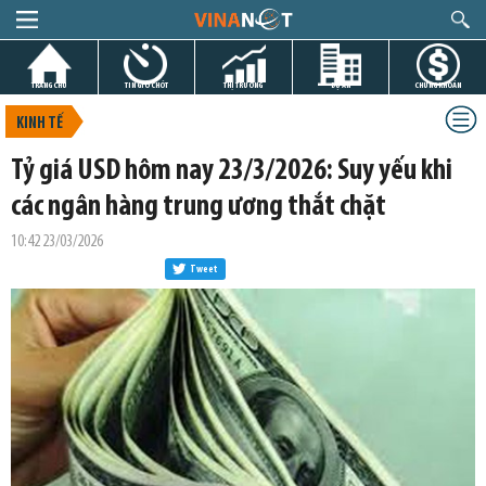
TRANG CHỦ
TIN GIỜ CHÓT
THỊ TRƯỜNG
DỰ ÁN
CHỨNG KHOÁN
KINH TẾ
Tỷ giá USD hôm nay 23/3/2026: Suy yếu khi
các ngân hàng trung ương thắt chặt
10:42 23/03/2026
Tweet