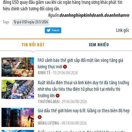
đồng USD quay đầu giảm sau khi các ngân hàng trung ương khác phát tín
hiệu chính sách tương đối cứng rắn.
Nguồn:
doanhnghiepkinhdoanh.doanhnhanvn
Tags:
Tỷ giá USD ngày 23/3/2026
Link gốc
Tweet
TIN NỔI BẬT
XEM NHIỀU
FAO cảnh báo thế giới sắp đối mặt làn sóng tăng giá
lương thực mới
KINH TẾ
- 10:29 06/08/2026
Xuất khẩu điện thoại và linh kiện duy trì đà tăng trưởng
nhờ nhu cầu tiêu thụ điện tử phục hồi tại nhiều thị
trường lớn
THƯƠNG MẠI
- 09:06 06/08/2026
Giá dầu thế giới hôm nay 6/8: Giằng co theo biên độ hẹp
NĂNG LƯỢNG
- 08:58 06/08/2026