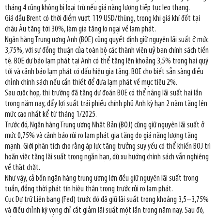
tháng 4 cũng không bị loại trừ nếu giá năng lượng tiếp tục leo thang.
Giá dầu Brent có thời điểm vượt 119 USD/thùng, trong khi giá khí đốt tại
châu Âu tăng tới 30%, làm gia tăng lo ngại về lạm phát.
Ngân hàng Trung ương Anh (BOE) cũng quyết định giữ nguyên lãi suất ở mức
3,75%, với sự đồng thuận của toàn bộ các thành viên uỷ ban chính sách tiền
tệ. BOE dự báo lạm phát tại Anh có thể tăng lên khoảng 3,5% trong hai quý
tới và cảnh báo lạm phát có dấu hiệu gia tăng. BOE cho biết sẵn sàng điều
chỉnh chính sách nếu cần thiết để đưa lạm phát về mục tiêu 2%.
Sau cuộc họp, thị trường đã tăng dự đoán BOE có thể nâng lãi suất hai lần
trong năm nay, đẩy lợi suất trái phiếu chính phủ Anh kỳ hạn 2 năm tăng lên
mức cao nhất kể từ tháng 1/2025.
Trước đó, Ngân hàng Trung ương Nhật Bản (BOJ) cũng giữ nguyên lãi suất ở
mức 0,75% và cảnh báo rủi ro lạm phát gia tăng do giá năng lượng tăng
mạnh. Giới phân tích cho rằng áp lực tăng trưởng suy yếu có thể khiến BOJ trì
hoãn việc tăng lãi suất trong ngắn hạn, dù xu hướng chính sách vẫn nghiêng
về thắt chặt.
Như vậy, cả bốn ngân hàng trung ương lớn đều giữ nguyên lãi suất trong
tuần, đồng thời phát tín hiệu thận trọng trước rủi ro lạm phát.
Cục Dự trữ Liên bang (Fed) trước đó đã giữ lãi suất trong khoảng 3,5–3,75%
và điều chỉnh kỳ vọng chỉ cắt giảm lãi suất một lần trong năm nay. Sau đó,