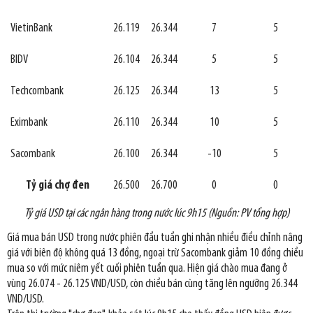
VietinBank
26.119
26.344
7
5
BIDV
26.104
26.344
5
5
Techcombank
26.125
26.344
13
5
Eximbank
26.110
26.344
10
5
Sacombank
26.100
26.344
-10
5
Tỷ giá chợ đen
26.500
26.700
0
0
Tỷ giá USD tại các ngân hàng trong nước lúc 9h15 (Nguồn: PV tổng hợp)
Giá mua bán USD trong nước phiên đầu tuần ghi nhận nhiều điều chỉnh nâng
giá với biên độ không quá 13 đồng, ngoại trừ Sacombank giảm 10 đồng chiều
mua so với mức niêm yết cuối phiên tuần qua. Hiện giá chào mua đang ở
vùng 26.074 - 26.125 VND/USD, còn chiều bán cùng tăng lên ngưỡng 26.344
VND/USD.