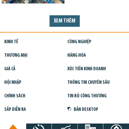
XEM THÊM
KINH TẾ
CÔNG NGHIỆP
THƯƠNG MẠI
HÀNG HÓA
GIÁ CẢ
XÚC TIẾN KINH DOANH
HỘI NHẬP
THÔNG TIN CHUYÊN SÂU
CHÍNH SÁCH
TIN BỘ CÔNG THƯƠNG
SẮP DIỄN RA
BẢN DESKTOP