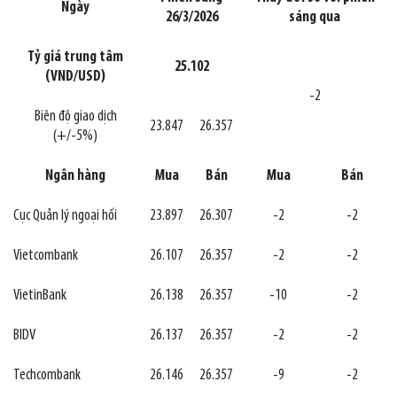
Ngày
26/3/2026
sáng qua
Tỷ giá trung tâm
25.102
(VND/USD)
-2
Biên độ giao dịch
23.847
26.357
(+/-5%)
Ngân hàng
Mua
Bán
Mua
Bán
Cục Quản lý ngoại hối
23.897
26.307
-2
-2
Vietcombank
26.107
26.357
-2
-2
VietinBank
26.138
26.357
-10
-2
BIDV
26.137
26.357
-2
-2
Techcombank
26.146
26.357
-9
-2