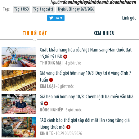
Nguồn:
doanhnghiepkinhdoanh.doanhnhanvn
Tags:
Tỷ giá USD
Tỷ giá ngoại tệ
Tỷ giá USD ngày 26/3/2026
Link gốc
Tweet
TIN NỔI BẬT
XEM NHIỀU
Xuất khẩu hàng hóa của Việt Nam sang Hàn Quốc đạt
15,86 tỷ USD
THƯƠNG MẠI
- 4 giờ trước
Giá vàng thế giới hôm nay 10/8: Duy trì ở vùng đỉnh 7
tuần
KIM LOẠI
- 6 giờ trước
Giá heo hơi hôm nay 10/8: Chênh lệch ba miền vẫn khá
rõ
NÔNG NGHIỆP
- 6 giờ trước
FAO cảnh báo thế giới sắp đối mặt làn sóng tăng giá
lương thực mới
KINH TẾ
- 10:29 06/08/2026