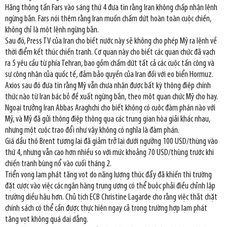
Hãng thông tấn Fars vào sáng thứ 4 đưa tin rằng Iran không chấp nhận lệnh
ngừng bắn. Fars nói thêm rằng Iran muốn chấm dứt hoàn toàn cuộc chiến,
không chỉ là một lệnh ngừng bắn.
Sau đó, Press TV của Iran cho biết nước này sẽ không cho phép Mỹ ra lệnh về
thời điểm kết thúc chiến tranh. Cơ quan này cho biết các quan chức đã vạch
ra 5 yêu cầu từ phía Tehran, bao gồm chấm dứt tất cả các cuộc tấn công và
sự công nhận của quốc tế, đảm bảo quyền của Iran đối với eo biển Hormuz.
Axios sau đó đưa tin rằng Mỹ vẫn chưa nhận được bất kỳ thông điệp chính
thức nào từ Iran bác bỏ đề xuất ngừng bắn, theo một quan chức Mỹ cho hay.
Ngoại trưởng Iran Abbas Araghchi cho biết không có cuộc đàm phán nào với
Mỹ, và Mỹ đã gửi thông điệp thông qua các trung gian hòa giải khác nhau,
nhưng một cuộc trao đổi như vậy không có nghĩa là đàm phán.
Giá dầu thô Brent tương lai đã giảm trở lại dưới ngưỡng 100 USD/thùng vào
thứ 4, nhưng vẫn cao hơn nhiều so với mức khoảng 70 USD/thùng trước khi
chiến tranh bùng nổ vào cuối tháng 2.
Triển vọng lạm phát tăng vọt do năng lượng thúc đẩy đã khiến thị trường
đặt cược vào việc các ngân hàng trung ương có thể buộc phải điều chỉnh lập
trường diều hâu hơn. Chủ tịch ECB Christine Lagarde cho rằng việc thắt chặt
chính sách có thể cần được thực hiện ngay cả trong trường hợp lạm phát
tăng vọt không quá dai dẳng.