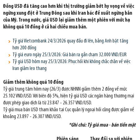
Đồng USD đã tăng cao hơn khi thị trường giảm bớt hy vọng về việc
ngừng xung đột ở Trung Đông sau khi Iran bác đề xuất ngừng bắn
của Mỹ. Trong nước, giá USD lại giảm thêm một phiên với mức hạ
không quá 10 đồng ở cả hai chiều mua bán.
Tỷ giá Vietcombank 24/3/2026 quay đầu đi lên, bảng Anh bật tăng
hơn 200 đồng
Tỷ giá euro ngày 25/3/2026: Giá bán ra gần chạm 32.000 VND/EUR
Tỷ giá USD hôm nay 25/3/2026: Phục hồi khi không chắc chắn về việc
Iran giảm leo thang
Giảm thêm không quá 10 đồng
Tỷ giá trung tâm hôm nay (26/3) được NHNN giảm thêm 2 đồng về mức
25.102 VND/USD. Với biên độ 5%, hiện tỷ giá USD các ngân hàng thương mại
được phép giao dịch là từ 23.847 - 26.357 VND/USD.
Tỷ giá mua bán USD tham khảo tại Cục quản lý ngoại hối cũng được giảm về
khoảng 23.897 - 26.307 VND/USD.
*Ghi chú: Tỷ giá mua - bán tiền mặt
Phiên sáng
Thay đổi so với phiên