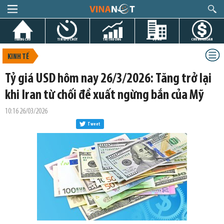
TRANG CHỦ
TIN GIỜ CHÓT
THỊ TRƯỜNG
DỰ ÁN
CHỨNG KHOÁN
KINH TẾ
Tỷ giá USD hôm nay 26/3/2026: Tăng trở lại
khi Iran từ chối đề xuất ngừng bắn của Mỹ
10:16 26/03/2026
Tweet