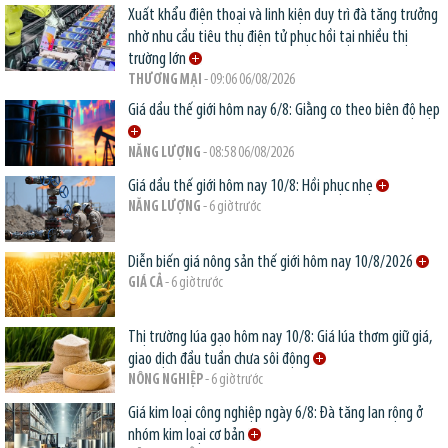
Xuất khẩu điện thoại và linh kiện duy trì đà tăng trưởng
nhờ nhu cầu tiêu thụ điện tử phục hồi tại nhiều thị
trường lớn
THƯƠNG MẠI
- 09:06 06/08/2026
Giá dầu thế giới hôm nay 6/8: Giằng co theo biên độ hẹp
NĂNG LƯỢNG
- 08:58 06/08/2026
Giá dầu thế giới hôm nay 10/8: Hồi phục nhẹ
NĂNG LƯỢNG
- 6 giờ trước
Diễn biến giá nông sản thế giới hôm nay 10/8/2026
GIÁ CẢ
- 6 giờ trước
Thị trường lúa gạo hôm nay 10/8: Giá lúa thơm giữ giá,
giao dịch đầu tuần chưa sôi động
NÔNG NGHIỆP
- 6 giờ trước
Giá kim loại công nghiệp ngày 6/8: Đà tăng lan rộng ở
nhóm kim loại cơ bản