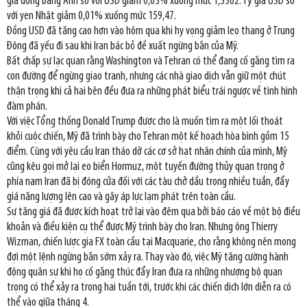
giá đồng bảng Anh so với USD giảm 0,03% xuống mức 1,3362. Tỷ giá USD so
với yen Nhật giảm 0,01% xuống mức 159,47.
Đồng USD đã tăng cao hơn vào hôm qua khi hy vọng giảm leo thang ở Trung
Đông đã yếu đi sau khi Iran bác bỏ đề xuất ngừng bắn của Mỹ.
Bất chấp sự lạc quan rằng Washington và Tehran có thể đang cố gắng tìm ra
con đường để ngừng giao tranh, nhưng các nhà giao dịch vẫn giữ một chút
thận trọng khi cả hai bên đều đưa ra những phát biểu trái ngược về tình hình
đàm phán.
Với việc Tổng thống Donald Trump được cho là muốn tìm ra một lối thoát
khỏi cuộc chiến, Mỹ đã trình bày cho Tehran một kế hoạch hòa bình gồm 15
điểm. Cùng với yêu cầu Iran tháo dỡ các cơ sở hạt nhân chính của mình, Mỹ
cũng kêu gọi mở lại eo biển Hormuz, một tuyến đường thủy quan trọng ở
phía nam Iran đã bị đóng cửa đối với các tàu chở dầu trong nhiều tuần, đẩy
giá năng lượng lên cao và gây áp lực lạm phát trên toàn cầu.
Sự tăng giá đã được kích hoạt trở lại vào đêm qua bởi báo cáo về một bộ điều
khoản và điều kiện cụ thể được Mỹ trình bày cho Iran. Nhưng ông Thierry
Wizman, chiến lược gia FX toàn cầu tại Macquarie, cho rằng không nên mong
đợi một lệnh ngừng bắn sớm xảy ra. Thay vào đó, việc Mỹ tăng cường hành
động quân sự khi họ cố gắng thúc đẩy Iran đưa ra những nhượng bộ quan
trọng có thể xảy ra trong hai tuần tới, trước khi các chiến dịch lớn diễn ra có
thể vào giữa tháng 4.