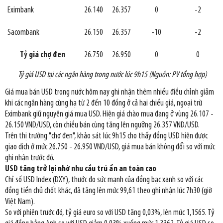
Eximbank
26.140
26.357
0
-2
Sacombank
26.150
26.357
-10
-2
Tỷ giá chợ đen
26.750
26.950
0
0
Tỷ giá USD tại các ngân hàng trong nước lúc 9h15 (Nguồn: PV tổng hợp)
Giá mua bán USD trong nước hôm nay ghi nhận thêm nhiều điều chỉnh giảm
khi các ngân hàng cùng hạ từ 2 đến 10 đồng ở cả hai chiều giá, ngoại trừ
Eximbank giữ nguyên giá mua USD. Hiện giá chào mua đang ở vùng 26.107 -
26.150 VND/USD, còn chiều bán cùng tăng lên ngưỡng 26.357 VND/USD.
Trên thị trường "chợ đen", khảo sát lúc 9h15 cho thấy đồng USD hiện được
giao dịch ở mức 26.750 - 26.950 VND/USD, giá mua bán không đổi so với mức
ghi nhận trước đó.
USD tăng trở lại nhờ nhu cầu trú ẩn an toàn cao
Chỉ số USD Index (DXY), thước đo sức mạnh của đồng bạc xanh so với các
đồng tiền chủ chốt khác, đã tăng lên mức 99,61 theo ghi nhận lúc 7h30 (giờ
Việt Nam).
So với phiên trước đó, tỷ giá euro so với USD tăng 0,03%, lên mức 1,1565. Tỷ