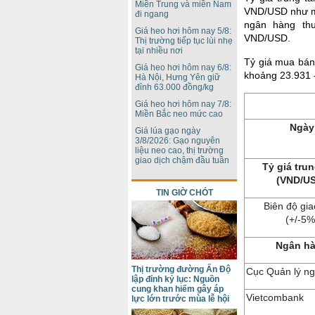
Miền Trung và miền Nam
VND/USD như mứ
đi ngang
ngân hàng thư
Giá heo hơi hôm nay 5/8:
VND/USD.
Thị trường tiếp tục lùi nhẹ
tại nhiều nơi
Tỷ giá mua bán
Giá heo hơi hôm nay 6/8:
khoảng 23.931 
Hà Nội, Hưng Yên giữ
đỉnh 63.000 đồng/kg
Giá heo hơi hôm nay 7/8:
Miền Bắc neo mức cao
Ngày
Giá lúa gạo ngày
3/8/2026: Gạo nguyên
liệu neo cao, thị trường
giao dịch chậm đầu tuần
Tỷ giá tru
(VND/U
TIN GIỜ CHÓT
Biên độ gia
(+/-5%
Ngân h
Thị trường đường Ấn Độ
Cục Quản lý ng
lập đỉnh kỷ lục: Nguồn
cung khan hiếm gây áp
Vietcombank
lực lớn trước mùa lễ hội