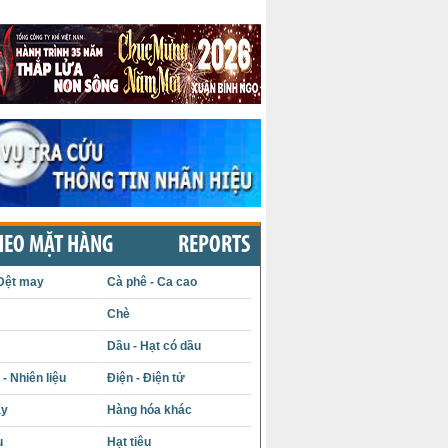
HEO MẶT HÀNG
REPORTS
Dệt may
Cà phê - Ca cao
Chè
Dầu - Hạt có dầu
- Nhiên liệu
Điện - Điện tử
ấy
Hàng hóa khác
u
Hạt tiêu