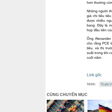
hơn thường củn
Những người tha
giá chi tiêu ti
được nhiều ngư
bang. Đây là m
họp đầu tiên củ
Ông Alexander 
cho rằng PCE t
tiêu, và thị tr
suất trong khi 
cuối năm.
Link gốc
TAGS:
Tỷ giá 
CÙNG CHUYÊN MỤC