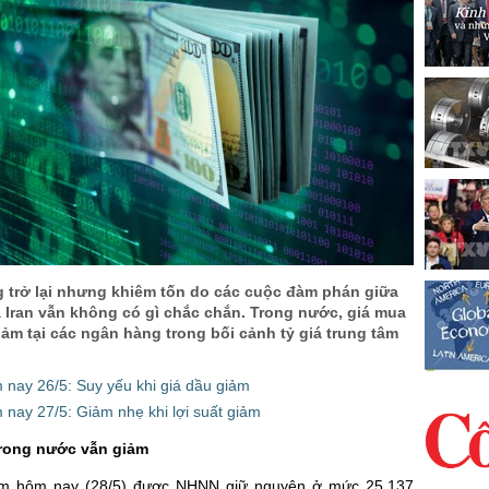
 trở lại nhưng khiêm tốn do các cuộc đàm phán giữa
 Iran vẫn không có gì chắc chắn. Trong nước, giá mua
iảm tại các ngân hàng trong bối cảnh tỷ giá trung tâm
 nay 26/5: Suy yếu khi giá dầu giảm
nay 27/5: Giảm nhẹ khi lợi suất giảm
rong nước vẫn giảm
tâm hôm nay (28/5) được NHNN giữ nguyên ở mức 25.137