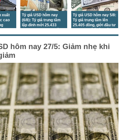
 xuất
Tỷ giá USD hôm nay
Tỷ giá USD hôm nay 5/8:
c cao
(6/8): Tỷ giá trung tâm
Tỷ giá trung tâm lên
ng
lập đỉnh mới 25.433
25.405 đồng, giới đầu tư
đồng, DXY xuống mức
dồn sự chú ý vào báo
thấp nhất 7 tuần
cáo việc làm Mỹ
SD hôm nay 27/5: Giảm nhẹ khi
 giảm