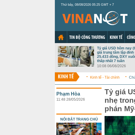
Thứ bảy, 08/08/2026 05:25 GMT + 7
TIN BỘ CÔNG THƯƠNG
KINH TẾ
CÔNG
Tỷ giá USD hôm nay (6
giá trung tâm lập đỉnh
25.433 đồng, DXY xu
thấp nhất 7 tuần
10:08 06/08/2026
KINH TẾ
Kinh tế - Tài chính
Ch
Tỷ giá U
Phạm Hòa
nhẹ tro
11:48 28/05/2026
phán Mỹ-
NỔI BẬT TRANG CHỦ