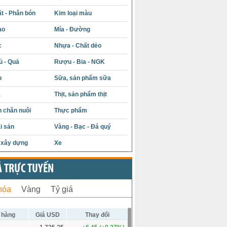
t - Phân bón
Kim loại màu
ạo
Mía - Đường
c
Nhựa - Chất dẻo
ủ - Quả
Rượu - Bia - NGK
p
Sữa, sản phẩm sữa
á
Thịt, sản phẩm thịt
 chăn nuôi
Thực phẩm
i sản
Vàng - Bạc - Đá quý
u xây dựng
Xe
Ả TRỰC TUYẾN
hóa
Vàng
Tỷ giá
 hàng
Giá USD
Thay đổi