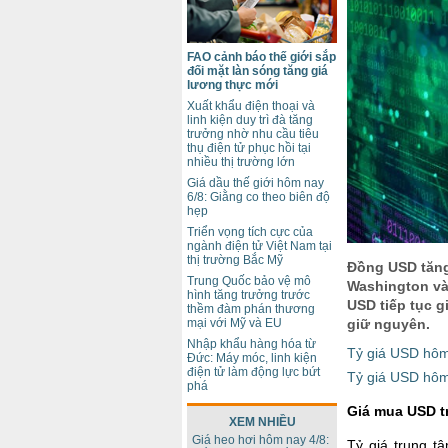
FAO cảnh báo thế giới sắp
đối mặt làn sóng tăng giá
lương thực mới
Xuất khẩu điện thoại và
linh kiện duy trì đà tăng
trưởng nhờ nhu cầu tiêu
thụ điện tử phục hồi tại
nhiều thị trường lớn
Giá dầu thế giới hôm nay
6/8: Giằng co theo biên độ
hẹp
Triển vọng tích cực của
ngành điện tử Việt Nam tại
thị trường Bắc Mỹ
Đồng USD tăng
Trung Quốc bảo vệ mô
Washington và
hình tăng trưởng trước
USD tiếp tục g
thềm đàm phán thương
giữ nguyên.
mại với Mỹ và EU
Nhập khẩu hàng hóa từ
Tỷ giá USD hôm
Đức: Máy móc, linh kiện
điện tử làm động lực bứt
Tỷ giá USD hôm 
phá
Giá mua USD t
XEM NHIỀU
Giá heo hơi hôm nay 4/8:
Tỷ giá trung 