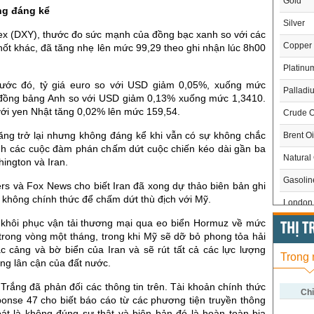
Gold
ng đáng kể
Silver
ex (DXY), thước đo sức mạnh của đồng bạc xanh so với các
Copper
hốt khác, đã tăng nhẹ lên mức 99,29 theo ghi nhận lúc 8h00
Platinu
rước đó, tỷ giá euro so với USD giảm 0,05%, xuống mức
Palladi
 đồng bảng Anh so với USD giảm 0,13% xuống mức 1,3410.
với yen Nhật tăng 0,02% lên mức 159,54.
Crude O
ng trở lại nhưng không đáng kể khi vẫn có sự không chắc
Brent Oi
h các cuộc đàm phán chấm dứt cuộc chiến kéo dài gần ba
Natural
ington và Iran.
Gasoli
ers và Fox News cho biết Iran đã xong dự thảo biên bản ghi
không chính thức để chấm dứt thù địch với Mỹ.
London 
ẽ khôi phục vận tải thương mại qua eo biển Hormuz về mức
US Whe
THỊ 
trong vòng một tháng, trong khi Mỹ sẽ dỡ bỏ phong tỏa hải
US Cor
c cảng và bờ biển của Iran và sẽ rút tất cả các lực lượng
Trong
ng lân cận của đất nước.
US Soy
Trắng đã phản đối các thông tin trên. Tài khoản chính thức
US Coff
Chỉ
onse 47 cho biết báo cáo từ các phương tiện truyền thông
oát là không đúng sự thật và biên bản đó là hoàn toàn bịa