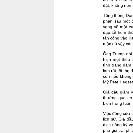
đặt, không nên t
Tổng thống Don
phán sau một c
vọng về một cu
dập tắt hôm th
tấn công vào Ir
mặc dù vậy các 
Ông Trump nói 
hiện một thỏa 
tình trạng đàm 
làm rất tốt, họ
còn nếu không, 
Mỹ Pete Hegseth
Giá dầu giảm v
thường qua eo 
biển trong tuần
Việc đóng cửa 
lịch sử. Giá dầ
dịch nâng kỳ v
phá giá trái phi