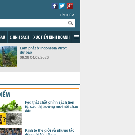
TÌM KIẾM
SÂU
CHÍNH SÁCH
XÚC TIẾN KINH DOANH
Lạm phát ở Indonesia vượt
dự báo
09:39 04/08/2026
ĐIỂM
Fed thắt chặt chính sách tiền
tệ, các thị trường mới nổi chao
đảo
Kinh tế thế giới và những tác
động tới Việt Nam