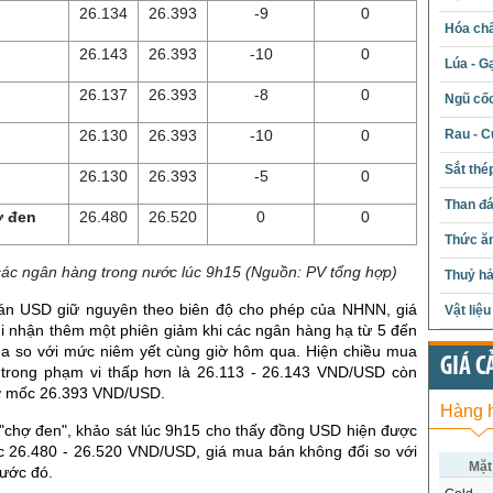
26.134
26.393
-9
0
Hóa chấ
26.143
26.393
-10
0
Lúa - G
26.137
26.393
-8
0
Ngũ cố
Rau - C
26.130
26.393
-10
0
Sắt thé
26.130
26.393
-5
0
Than đ
ợ đen
26.480
26.520
0
0
Thức ăn
các ngân hàng trong nước lúc 9h15 (Nguồn: PV tổng hợp)
Thuỷ hả
bán USD giữ nguyên theo biên độ cho phép của NHNN, giá
Vật liệ
 nhận thêm một phiên giảm khi các ngân hàng hạ từ 5 đến
a so với mức niêm yết cùng giờ hôm qua. Hiện chiều mua
GIÁ C
trong phạm vi thấp hơn là 26.113 - 26.143 VND/USD còn
ở mốc 26.393 VND/USD.
Hàng 
 "chợ đen", khảo sát lúc 9h15 cho thấy đồng USD hiện được
c 26.480 - 26.520 VND/USD, giá mua bán không đổi so với
Mặt
rước đó.