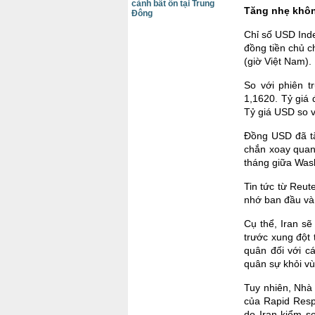
cảnh bất ổn tại Trung
Tăng nhẹ khô
Đông
Chỉ số USD Ind
đồng tiền chủ c
(giờ Việt Nam).
So với phiên t
1,1620. Tỷ giá
Tỷ giá USD so 
Đồng USD đã tă
chắn xoay quan
tháng giữa Wash
Tin tức từ Reut
nhớ ban đầu và 
Cụ thể, Iran s
trước xung đột 
quân đối với cá
quân sự khỏi vù
Tuy nhiên, Nhà 
của Rapid Resp
do Iran kiểm s