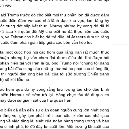
US Sug
in vào.
US Cott
ald Trump trước đó cho biết mọi thứ phần lớn đã được đàm
London
uộc điện đàm với các nhà lãnh đạo khu vực, làm tăng hy
ộc xung đột sắp kết thúc. Nhưng những hy vọng đó đã bị
US Coc
ứ 3 sau khi quân đội Mỹ cho biết họ đã thực hiện các cuộc
an, và Tehran cho biết họ đã trả đũa. Al Jazeera đưa tin rằng
Rough 
cuộc đàm phán gián tiếp giữa các bên vẫn tiếp tục.
Nguồn Fi
tại một cuộc họp nội các hôm qua rằng Iran rất muốn thực
thuận nhưng họ vẫn chưa đạt được điều đó. Khi được hỏi
phán hiện tại với Iran là gì, ông Trump nói "chúng tôi đang
 đang bắt đầu cung cấp những thứ mà họ phải cho chúng tôi,
thì người đàn ông bên trái của tôi (Bộ trưởng Chiến tranh
) sẽ kết liễu họ.
ào hôm qua do hy vọng rằng lưu lượng tàu chở dầu bình
biển Hormuz sẽ sớm trở lại. Hàng chục tàu đã đi qua eo
 này dưới sự giám sát của hải quân Iran.
eo biển đã dẫn đến sự gián đoạn nguồn cung lớn nhất trong
u tăng vọt gây lạm phát trên toàn cầu, khiến các nhà giao
ọng về việc tăng lãi suất của ngân hàng trung ương và bán
ếu chính phủ, từ đó đẩy lợi suất lên. Môi trường lãi suất cao