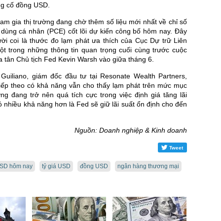
g cố đồng USD.
m gia thị trường đang chờ thêm số liệu mới nhất về chỉ số
êu dùng cá nhân (PCE) cốt lõi dự kiến công bố hôm nay. Đây
ời coi là thước đo lạm phát ưa thích của Cục Dự trữ Liên
ột trong những thông tin quan trọng cuối cùng trước cuộc
a tân Chủ tịch Fed Kevin Warsh vào giữa tháng 6.
Guiliano, giám đốc đầu tư tại Resonate Wealth Partners,
iếp theo có khả năng vẫn cho thấy lạm phát trên mức mục
ường đang trở nên quá tích cực trong việc định giá tăng lãi
có nhiều khả năng hơn là Fed sẽ giữ lãi suất ổn định cho đến
Nguồn: Doanh nghiệp & Kinh doanh
Tweet
USD hôm nay
tỷ giá USD
đồng USD
ngân hàng thương mại