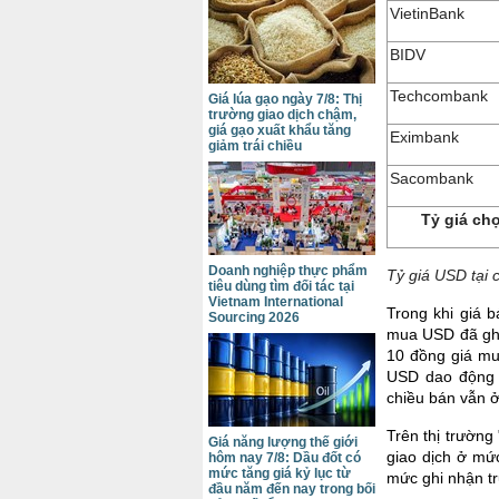
VietinBank
BIDV
Techcombank
Giá lúa gạo ngày 7/8: Thị
trường giao dịch chậm,
giá gạo xuất khẩu tăng
Eximbank
giảm trái chiều
Sacombank
Tỷ giá ch
Doanh nghiệp thực phẩm
Tỷ giá USD tại 
tiêu dùng tìm đối tác tại
Vietnam International
Trong khi giá 
Sourcing 2026
mua USD đã ghi
10 đồng giá mu
USD dao động 
chiều bán vẫn 
Trên thị trường
Giá năng lượng thế giới
giao dịch ở mứ
hôm nay 7/8: Dầu đốt có
mức tăng giá kỷ lục từ
mức ghi nhận t
đầu năm đến nay trong bối