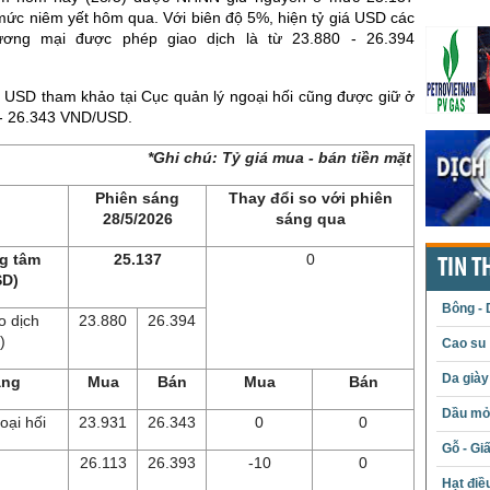
c niêm yết hôm qua. Với biên độ 5%, hiện tỷ giá USD các
ơng mại được phép giao dịch là từ 23.880 - 26.394
 USD tham khảo tại Cục quản lý ngoại hối cũng được giữ ở
- 26.343 VND/USD.
*Ghi chú: Tỷ giá mua - bán tiền mặt
Phiên sáng
Thay đổi so với phiên
28/5/2026
sáng qua
ng tâm
25.137
0
TIN T
SD)
Bông - 
o dịch
23.880
26.394
)
Cao su
Da giày
àng
Mua
Bán
Mua
Bán
Dầu mỏ 
oại hối
23.931
26.343
0
0
Gỗ - Gi
26.113
26.393
-10
0
Hạt điề