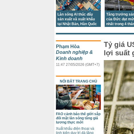
Làn sóng AI thúc đẩy
Tăng trưởng sản
sản xuất và xuất khẩu
của Đức đạt mứ
tại Nhật Bản, Hàn Quốc
nhất trong 4 thá
bứt phá trong tháng
7/2026
Tỷ giá U
Phạm Hòa
lợi suất
Doanh nghiệp &
Kinh doanh
11:47 27/05/2026 (GMT+7)
NỔI BẬT TRANG CHỦ
FAO cảnh báo thế giới sắp
đối mặt làn sóng tăng giá
lương thực mới
Xuất khẩu điện thoại và
linh kiện duy trì đà tăng