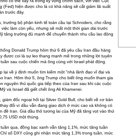
US Sug
 nhỏ có thể xảy ra trong kỳ vọng chính sách, với việc Cục
g (Fed) hiện được cho là có khả năng sẽ cắt giảm lãi suất
US Cott
n trước đây.
London
 trưởng bộ phận kinh tế toàn cầu tại Schroders, cho rằng
việc làm còn yếu, nhưng sẽ mất một thời gian dài trước
US Coc
 Mỹ tăng trưởng đủ mạnh để chuyển thành nhu cầu lao động
Rough 
Nguồn Fi
 thống Donald Trump hôm thứ 6 đã yêu cầu Iran đầu hàng
ây được coi là sự leo thang mạnh mẽ trong những lời tuyên
tuần sau cuộc chiến mà ông cùng với Israel phát động.
 lại về ý định muốn tìm kiếm một "nhà lãnh đạo vĩ đại và
ho Iran. Hôm thứ 5, ông Trump cho biết ông muốn tham gia
ọn nguyên thủ quốc gia tiếp theo của Iran sau khi các cuộc
Mỹ và Israel đã giết chết ông Ali Khamenei.
 giám đốc ngoại hối tại Silver Gold Bull, cho biết về cơ bản
thay đổi vì dầu vẫn đang giao dịch ở mức cao và không có
ấn đề Iran. Giá dầu thô tương lai của Mỹ đã tăng vọt vào thứ
90,75 USD một thùng.
 tuần qua, đồng bạc xanh vẫn tăng 1,1%, mức tăng tuần
p. Chỉ số DXY cũng ghi nhận mức tăng 1,3% trong tuần, mức