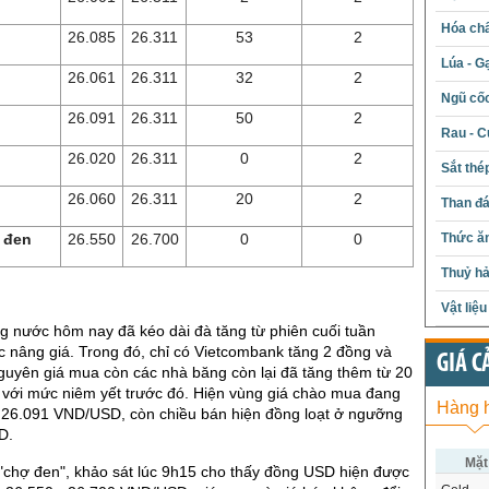
Hóa chấ
26.085
26.311
53
2
Lúa - G
26.061
26.311
32
2
Ngũ cố
26.091
26.311
50
2
Rau - C
26.020
26.311
0
2
Sắt thé
26.060
26.311
20
2
Than đ
Thức ăn
 đen
26.550
26.700
0
0
Thuỷ hả
Vật liệ
g nước hôm nay đã kéo dài đà tăng từ phiên cuối tuần
tục nâng giá. Trong đó, chỉ có Vietcombank tăng 2 đồng và
GIÁ C
guyên giá mua còn các nhà băng còn lại đã tăng thêm từ 20
 với mức niêm yết trước đó. Hiện vùng giá chào mua đang
Hàng 
 26.091 VND/USD, còn chiều bán hiện đồng loạt ở ngưỡng
D.
Mặt
 "chợ đen", khảo sát lúc 9h15 cho thấy đồng USD hiện được