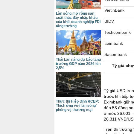
VietinBank
Làn sóng mở rộng sản
xuất thúc đẩy nhập khẩu
BIDV
của khối doanh nghiệp FDI
tăng trưởng
Techcombank
Eximbank
Sacombank
Thái Lan nâng dự báo tăng
trưởng GDP năm 2026 lên
Tỷ giá chợ
2,5%
Tỷ giá USD tron
trước khi tiếp 
Thực thi Hiệp định RCEP:
Eximbank giữ n
Thích ứng với ‘làn sóng’
đến 53 đồng so
phòng vệ thương mại
ở mức 26.001 -
26.311 VND/US
Trên thị trường