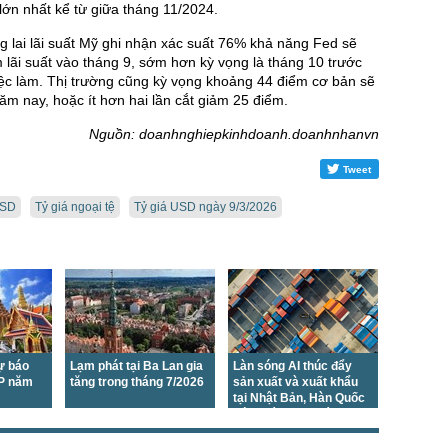
lớn nhất kể từ giữa tháng 11/2024.
g lai lãi suất Mỹ ghi nhận xác suất ⁠76% khả năng Fed sẽ
ảm lãi suất vào tháng 9, sớm hơn kỳ vọng là tháng 10 trước
việc làm. Thị trường cũng kỳ vọng khoảng 44 điểm cơ bản sẽ
năm nay, hoặc ít hơn hai lần cắt giảm 25 điểm.
Nguồn: doanhnghiepkinhdoanh.doanhnhanvn
Tweet
USD
Tỷ giá ngoại tệ
Tỷ giá USD ngày 9/3/2026
ự báo
Lạm phát tại Ba Lan gia
Làn sóng AI thúc đẩy
P năm
tăng trong tháng 7/2026
sản xuất và xuất khẩu
tại Nhật Bản, Hàn Quốc
bứt phá trong tháng
7/2026