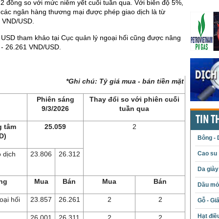
 đồng so với mức niêm yết cuối tuần qua. Với biên độ 5%,
 các ngân hàng thương mại được phép giao dịch là từ
2 VND/USD.
 USD tham khảo tại Cục quản lý ngoại hối cũng được nâng
 - 26.261 VND/USD.
*Ghi chú: Tỷ giá mua - bán tiền mặt
Phiên sáng
Thay đổi so với phiên cuối
9/3/2026
tuần qua
TIN T
g tâm
25.059
2
D)
Bông - 
Cao su
 dịch
23.806
26.312
)
Da giày
ng
Mua
Bán
Mua
Bán
Dầu mỏ 
oại hối
23.857
26.261
2
2
Gỗ - Gi
Hạt điề
26.001
26.311
2
2