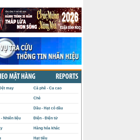
HEO MẶT HÀNG
REPORTS
Dệt may
Cà phê - Ca cao
Chè
Dầu - Hạt có dầu
- Nhiên liệu
Điện - Điện tử
ấy
Hàng hóa khác
u
Hạt tiêu