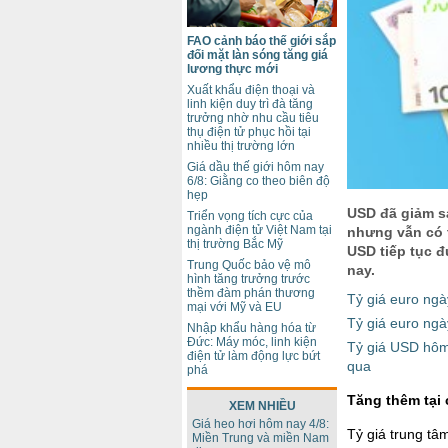
FAO cảnh báo thế giới sắp
đối mặt làn sóng tăng giá
lương thực mới
Xuất khẩu điện thoại và
linh kiện duy trì đà tăng
trưởng nhờ nhu cầu tiêu
thụ điện tử phục hồi tại
nhiều thị trường lớn
Giá dầu thế giới hôm nay
6/8: Giằng co theo biên độ
hẹp
USD đã giảm sa
Triển vọng tích cực của
ngành điện tử Việt Nam tại
nhưng vẫn có t
thị trường Bắc Mỹ
USD tiếp tục 
Trung Quốc bảo vệ mô
nay.
hình tăng trưởng trước
thềm đàm phán thương
Tỷ giá euro ngà
mại với Mỹ và EU
Tỷ giá euro ngà
Nhập khẩu hàng hóa từ
Đức: Máy móc, linh kiện
Tỷ giá USD hôm
điện tử làm động lực bứt
qua
phá
Tăng thêm tại
XEM NHIỀU
Giá heo hơi hôm nay 4/8:
Tỷ giá trung t
Miền Trung và miền Nam