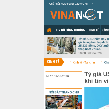
Chủ nhật, 09/08/2026 18:40 GMT + 7
TIN BỘ CÔNG THƯƠNG
KINH TẾ
CÔNG
Tỷ giá USD hôm nay (6
giá trung tâm lập đỉnh
25.433 đồng, DXY xu
thấp nhất 7 tuần
10:08 06/08/2026
KINH TẾ
Kinh tế - Tài chính
Ch
Tỷ giá U
14:47 09/03/2026
khi tin v
NỔI BẬT TRANG CHỦ