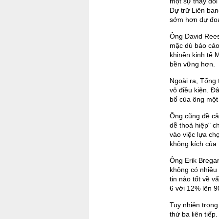
một sự thay đổi
Dự trữ Liên ban
sớm hơn dự đoá
Ông David Rees,
mặc dù báo cáo 
khinền kinh tế
bền vững hơn.
Ngoài ra, Tổng
vô điều kiện. Đ
bố của ông một 
Ông cũng đề cập
dễ thoả hiệp" c
vào việc lựa ch
không kích của 
Ông Erik Bregar,
không có nhiều 
tin nào tốt về v
6 với 12% lên 
Tuy nhiên trong
thứ ba liên tiế