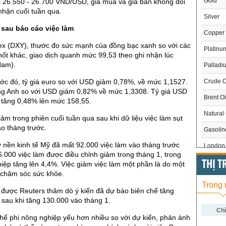
Gold
c 26.550 - 26.700 VND/USD, giá mua và giá bán không đổi
nhận cuối tuần qua.
Silver
 sau báo cáo việc làm
Copper
ex (DXY), thước đo sức mạnh của đồng bạc xanh so với các
Platinu
hốt khác, giao dịch quanh mức 99,53 theo ghi nhận lúc
Nam).
Palladi
Crude O
ước đó, tỷ giá euro so với USD giảm 0,78%, về mức 1,1527.
ng Anh so với USD giảm 0,82% về mức 1,3308. Tỷ giá USD
Brent Oi
 tăng 0,48% lên mức 158,55.
Natural
m trong phiên cuối tuần qua sau khi dữ liệu việc làm sụt
o tháng trước.
Gasoli
y nền kinh tế Mỹ đã mất 92.000 việc làm vào tháng trước
London 
6.000 việc làm được điều chỉnh giảm trong tháng 1, trong
US Whe
THỊ 
ghiệp tăng lên 4,4%. Việc giảm việc làm một phần là do một
 chăm sóc sức khỏe.
US Cor
Trong
 được Reuters thăm dò ý kiến đã dự báo biên chế tăng
US Soy
 sau khi tăng 130.000 vào tháng 1.
US Coff
Chỉ
hế phi nông nghiệp yếu hơn nhiều so với dự kiến, phản ánh