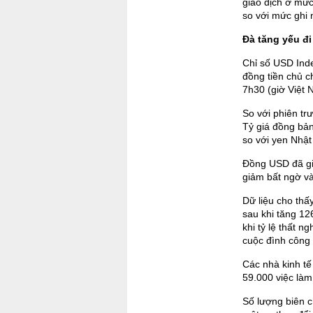
giao dịch ở mứ
so với mức ghi 
Đà tăng yếu đi
Chỉ số USD Ind
đồng tiền chủ c
7h30 (giờ Việt 
So với phiên tr
Tỷ giá đồng bả
so với yen Nhật
Đồng USD đã giả
giảm bất ngờ và
Dữ liệu cho thấ
sau khi tăng 12
khi tỷ lệ thất n
cuộc đình công
Các nhà kinh tế
59.000 việc làm
Số lượng biên c