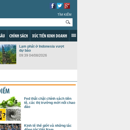
TÌM KIẾM
SÂU
CHÍNH SÁCH
XÚC TIẾN KINH DOANH
Lạm phát ở Indonesia vượt
dự báo
09:39 04/08/2026
ĐIỂM
Fed thắt chặt chính sách tiền
tệ, các thị trường mới nổi chao
đảo
Kinh tế thế giới và những tác
động tới Việt Nam