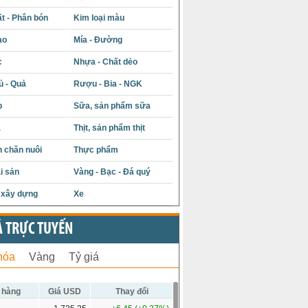
t - Phân bón
Kim loại màu
ạo
Mía - Đường
c
Nhựa - Chất dẻo
ủ - Quả
Rượu - Bia - NGK
p
Sữa, sản phẩm sữa
á
Thịt, sản phẩm thịt
 chăn nuôi
Thực phẩm
i sản
Vàng - Bạc - Đá quý
u xây dựng
Xe
Ả TRỰC TUYẾN
hóa
Vàng
Tỷ giá
 hàng
Giá USD
Thay đổi