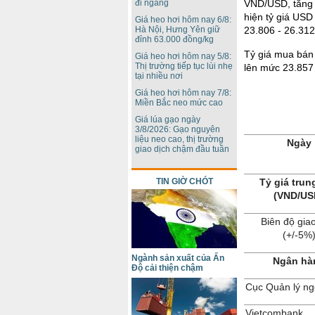
đi ngang
VND/USD, tăng 2
hiện tỷ giá USD
Giá heo hơi hôm nay 6/8:
Hà Nội, Hưng Yên giữ
23.806 - 26.31
đỉnh 63.000 đồng/kg
Tỷ giá mua bán
Giá heo hơi hôm nay 5/8:
Thị trường tiếp tục lùi nhẹ
lên mức 23.857
tại nhiều nơi
Giá heo hơi hôm nay 7/8:
Miền Bắc neo mức cao
Giá lúa gạo ngày
3/8/2026: Gạo nguyên
liệu neo cao, thị trường
Ngày
giao dịch chậm đầu tuần
TIN GIỜ CHÓT
Tỷ giá trun
(VND/US
Biên độ giao
(+/-5%
Ngành sản xuất của Ấn
Ngân hà
Độ cải thiện chậm
Cục Quản lý ng
Vietcombank