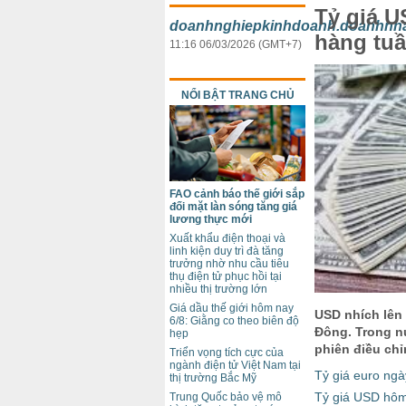
Tỷ giá U
doanhnghiepkinhdoanh.doanhnh
hàng tu
11:16 06/03/2026 (GMT+7)
NỔI BẬT TRANG CHỦ
FAO cảnh báo thế giới sắp
đối mặt làn sóng tăng giá
lương thực mới
Xuất khẩu điện thoại và
linh kiện duy trì đà tăng
trưởng nhờ nhu cầu tiêu
thụ điện tử phục hồi tại
nhiều thị trường lớn
Giá dầu thế giới hôm nay
USD nhích lên 
6/8: Giằng co theo biên độ
Đông. Trong n
hẹp
phiên điều chỉ
Triển vọng tích cực của
ngành điện tử Việt Nam tại
Tỷ giá euro ng
thị trường Bắc Mỹ
Tỷ giá USD hôm
Trung Quốc bảo vệ mô