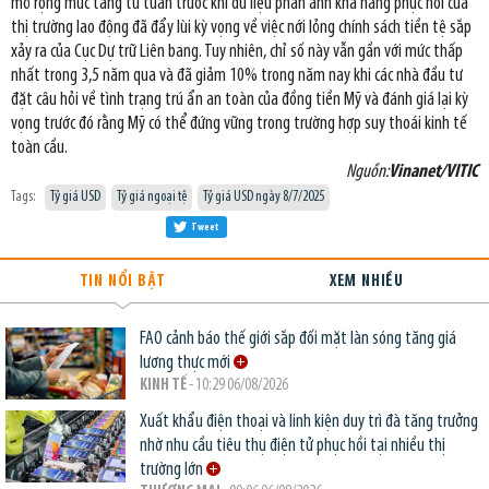
mở rộng mức tăng từ tuần trước khi dữ liệu phản ánh khả năng phục hồi của
thị trường lao động đã đẩy lùi kỳ vọng về việc nới lỏng chính sách tiền tệ sắp
xảy ra của Cục Dự trữ Liên bang. Tuy nhiên, chỉ số này vẫn gần với mức thấp
nhất trong 3,5 năm qua và đã giảm 10% trong năm nay khi các nhà đầu tư
đặt câu hỏi về tình trạng trú ẩn an toàn của đồng tiền Mỹ và đánh giá lại kỳ
vọng trước đó rằng Mỹ có thể đứng vững trong trường hợp suy thoái kinh tế
toàn cầu.
Nguồn:
Vinanet/VITIC
Tags:
Tỷ giá USD
Tỷ giá ngoại tệ
Tỷ giá USD ngày 8/7/2025
Tweet
TIN NỔI BẬT
XEM NHIỀU
FAO cảnh báo thế giới sắp đối mặt làn sóng tăng giá
lương thực mới
KINH TẾ
- 10:29 06/08/2026
Xuất khẩu điện thoại và linh kiện duy trì đà tăng trưởng
nhờ nhu cầu tiêu thụ điện tử phục hồi tại nhiều thị
trường lớn