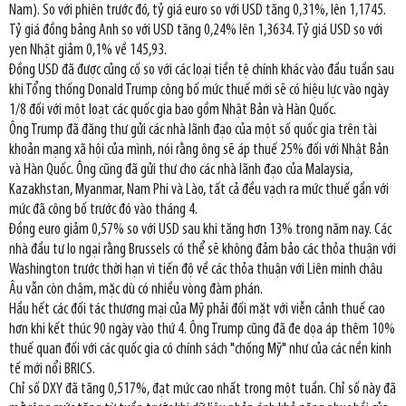
Nam). So với phiên trước đó, tỷ giá euro so với USD tăng 0,31%, lên 1,1745.
Tỷ giá đồng bảng Anh so với USD tăng 0,24% lên 1,3634. Tỷ giá USD so với
yen Nhật giảm 0,1% về 145,93.
Đồng USD đã được củng cố so với các loại tiền tệ chính khác vào đầu tuần sau
khi Tổng thống Donald Trump công bố mức thuế mới sẽ có hiệu lực vào ngày
1/8 đối với một loạt các quốc gia bao gồm Nhật Bản và Hàn Quốc.
Ông Trump đã đăng thư gửi các nhà lãnh đạo của một số quốc gia trên tài
khoản mạng xã hội của mình, nói rằng ông sẽ áp thuế 25% đối với Nhật Bản
và Hàn Quốc. Ông cũng đã gửi thư cho các nhà lãnh đạo của Malaysia,
Kazakhstan, Myanmar, Nam Phi và Lào, tất cả đều vạch ra mức thuế gần với
mức đã công bố trước đó vào tháng 4.
Đồng euro giảm 0,57% so với USD sau khi tăng hơn 13% trong năm nay. Các
nhà đầu tư lo ngại rằng Brussels có thể sẽ không đảm bảo các thỏa thuận với
Washington trước thời hạn vì tiến độ về các thỏa thuận với Liên minh châu
Âu vẫn còn chậm, mặc dù có nhiều vòng đàm phán.
Hầu hết các đối tác thương mại của Mỹ phải đối mặt với viễn cảnh thuế cao
hơn khi kết thúc 90 ngày vào thứ 4. Ông Trump cũng đã đe dọa áp thêm 10%
thuế quan đối với các quốc gia có chính sách "chống Mỹ" như của các nền kinh
tế mới nổi BRICS.
Chỉ số DXY đã tăng 0,517%, đạt mức cao nhất trong một tuần. Chỉ số này đã