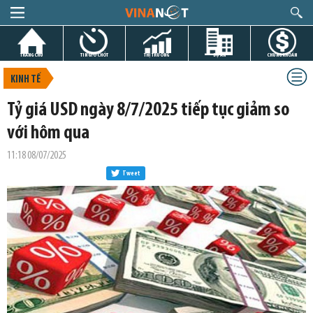
TRANG CHỦ
TIN GIỜ CHÓT
THỊ TRƯỜNG
DỰ ÁN
CHỨNG KHOÁN
KINH TẾ
Tỷ giá USD ngày 8/7/2025 tiếp tục giảm so
với hôm qua
11:18 08/07/2025
Tweet