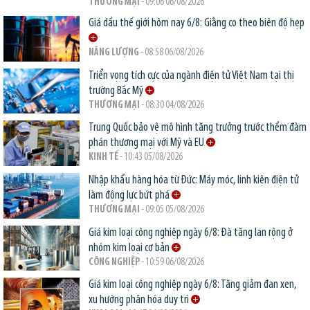
THƯƠNG MẠI
- 09:06 06/08/2026
Giá dầu thế giới hôm nay 6/8: Giằng co theo biên độ hẹp
NĂNG LƯỢNG
- 08:58 06/08/2026
Triển vọng tích cực của ngành điện tử Việt Nam tại thị
trường Bắc Mỹ
THƯƠNG MẠI
- 08:30 04/08/2026
Trung Quốc bảo vệ mô hình tăng trưởng trước thềm đàm
phán thương mại với Mỹ và EU
KINH TẾ
- 10:43 05/08/2026
Nhập khẩu hàng hóa từ Đức: Máy móc, linh kiện điện tử
làm động lực bứt phá
THƯƠNG MẠI
- 09:05 05/08/2026
Giá kim loại công nghiệp ngày 6/8: Đà tăng lan rộng ở
nhóm kim loại cơ bản
CÔNG NGHIỆP
- 10:59 06/08/2026
Giá kim loại công nghiệp ngày 6/8: Tăng giảm đan xen,
xu hướng phân hóa duy trì