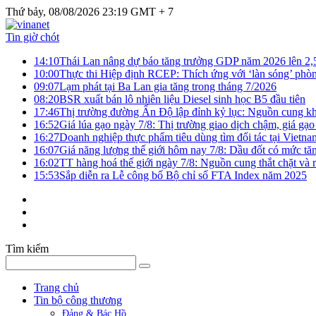
Thứ bảy, 08/08/2026 23:19 GMT + 7
Tin giờ chót
14:10
Thái Lan nâng dự báo tăng trưởng GDP năm 2026 lên 2
10:00
Thực thi Hiệp định RCEP: Thích ứng với ‘làn sóng’ phò
09:07
Lạm phát tại Ba Lan gia tăng trong tháng 7/2026
08:20
BSR xuất bán lô nhiên liệu Diesel sinh học B5 đầu tiên
17:46
Thị trường đường Ấn Độ lập đỉnh kỷ lục: Nguồn cung kha
16:52
Giá lúa gạo ngày 7/8: Thị trường giao dịch chậm, giá gạo
16:27
Doanh nghiệp thực phẩm tiêu dùng tìm đối tác tại Vietna
16:07
Giá năng lượng thế giới hôm nay 7/8: Dầu đốt có mức tăn
16:02
TT hàng hoá thế giới ngày 7/8: Nguồn cung thắt chặt và rủ
15:53
Sắp diễn ra Lễ công bố Bộ chỉ số FTA Index năm 2025
Tìm kiếm
Trang chủ
Tin bộ công thương
Đảng & Bác Hồ