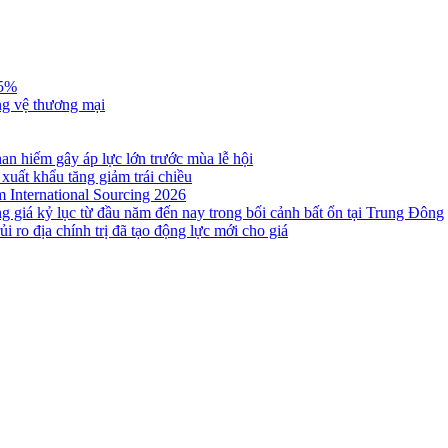
,5%
ng vệ thương mại
n hiếm gây áp lực lớn trước mùa lễ hội
 xuất khẩu tăng giảm trái chiều
m International Sourcing 2026
g giá kỷ lục từ đầu năm đến nay trong bối cảnh bất ổn tại Trung Đông
i ro địa chính trị đã tạo động lực mới cho giá