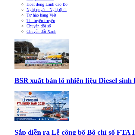
Hoạt động Lãnh đạo Bộ
Nghị quyết - Nghị định
Tự hào hàng Việt
Tin tuyên truyền
Chuyển đổi số
Chuyển đổi Xanh
BSR xuất bán lô nhiên liệu Diesel sinh
Sắp diễn ra Lễ công bố Bộ chỉ số FTA