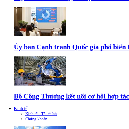
Ủy ban Cạnh tranh Quốc gia phổ biến L
Bộ Công Thương kết nối cơ hội hợp tác
Kinh tế
Kinh tế - Tài chính
Chứng khoán