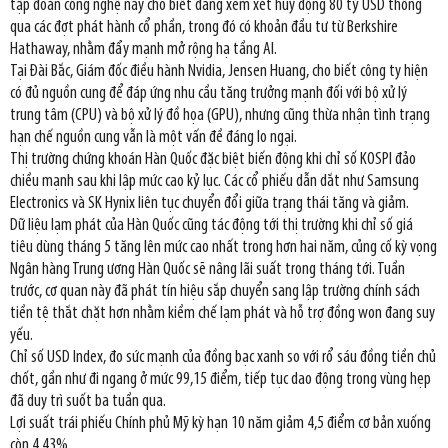
tập đoàn công nghệ này cho biết đang xem xét huy động 80 tỷ USD thông
qua các đợt phát hành cổ phần, trong đó có khoản đầu tư từ Berkshire
Hathaway, nhằm đẩy mạnh mở rộng hạ tầng AI.
Tại Đài Bắc, Giám đốc điều hành Nvidia, Jensen Huang, cho biết công ty hiện
có đủ nguồn cung để đáp ứng nhu cầu tăng trưởng mạnh đối với bộ xử lý
trung tâm (CPU) và bộ xử lý đồ họa (GPU), nhưng cũng thừa nhận tình trạng
hạn chế nguồn cung vẫn là một vấn đề đáng lo ngại.
Thị trường chứng khoán Hàn Quốc đặc biệt biến động khi chỉ số KOSPI đảo
chiều mạnh sau khi lập mức cao kỷ lục. Các cổ phiếu dẫn dắt như Samsung
Electronics và SK Hynix liên tục chuyển đổi giữa trạng thái tăng và giảm.
Dữ liệu lạm phát của Hàn Quốc cũng tác động tới thị trường khi chỉ số giá
tiêu dùng tháng 5 tăng lên mức cao nhất trong hơn hai năm, củng cố kỳ vọng
Ngân hàng Trung ương Hàn Quốc sẽ nâng lãi suất trong tháng tới. Tuần
trước, cơ quan này đã phát tín hiệu sắp chuyển sang lập trường chính sách
tiền tệ thắt chặt hơn nhằm kiềm chế lạm phát và hỗ trợ đồng won đang suy
yếu.
Chỉ số USD Index, đo sức mạnh của đồng bạc xanh so với rổ sáu đồng tiền chủ
chốt, gần như đi ngang ở mức 99,15 điểm, tiếp tục dao động trong vùng hẹp
đã duy trì suốt ba tuần qua.
Lợi suất trái phiếu Chính phủ Mỹ kỳ hạn 10 năm giảm 4,5 điểm cơ bản xuống
còn 4,43%.