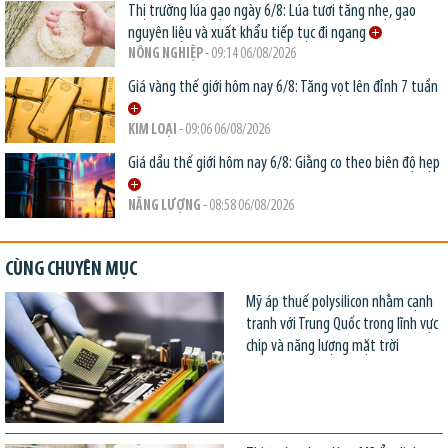
Thị trường lúa gạo ngày 6/8: Lúa tươi tăng nhẹ, gạo
nguyên liệu và xuất khẩu tiếp tục đi ngang
NÔNG NGHIỆP
- 09:14 06/08/2026
Giá vàng thế giới hôm nay 6/8: Tăng vọt lên đỉnh 7 tuần
KIM LOẠI
- 09:06 06/08/2026
Giá dầu thế giới hôm nay 6/8: Giằng co theo biên độ hẹp
NĂNG LƯỢNG
- 08:58 06/08/2026
CÙNG CHUYÊN MỤC
Mỹ áp thuế polysilicon nhằm cạnh
tranh với Trung Quốc trong lĩnh vực
chip và năng lượng mặt trời