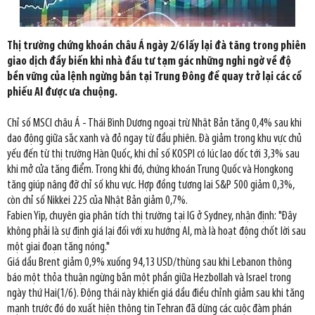
Thị trường chứng khoán châu Á ngày 2/6 lấy lại đà tăng trong phiên
giao dịch đầy biến khi nhà đầu tư tạm gác những nghi ngờ về độ
bền vững của lệnh ngừng bắn tại Trung Đông để quay trở lại các cổ
phiếu AI được ưa chuộng.
Chỉ số MSCI châu Á - Thái Bình Dương ngoại trừ Nhật Bản tăng 0,4% sau khi
dao động giữa sắc xanh và đỏ ngay từ đầu phiên. Đà giảm trong khu vực chủ
yếu đến từ thị trường Hàn Quốc, khi chỉ số KOSPI có lúc lao dốc tới 3,3% sau
khi mở cửa tăng điểm. Trong khi đó, chứng khoán Trung Quốc và Hongkong
tăng giúp nâng đỡ chỉ số khu vực. Hợp đồng tương lai S&P 500 giảm 0,3%,
còn chỉ số Nikkei 225 của Nhật Bản giảm 0,7%.
Fabien Yip, chuyên gia phân tích thị trường tại IG ở Sydney, nhận định: "Đây
không phải là sự định giá lại đối với xu hướng AI, mà là hoạt động chốt lời sau
một giai đoạn tăng nóng."
Giá dầu Brent giảm 0,9% xuống 94,13 USD/thùng sau khi Lebanon thông
báo một thỏa thuận ngừng bắn một phần giữa Hezbollah và Israel trong
ngày thứ Hai(1/6). Động thái này khiến giá dầu điều chỉnh giảm sau khi tăng
mạnh trước đó do xuất hiện thông tin Tehran đã dừng các cuộc đàm phán