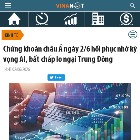
TRANG CHỦ
TIN GIỜ CHÓT
THỊ TRƯỜNG
DỰ ÁN
CHỨNG KHOÁN
KINH TẾ
Chứng khoán châu Á ngày 2/6 hồi phục nhờ kỳ
vọng AI, bất chấp lo ngại Trung Đông
14:41 02/06/2026
Tweet