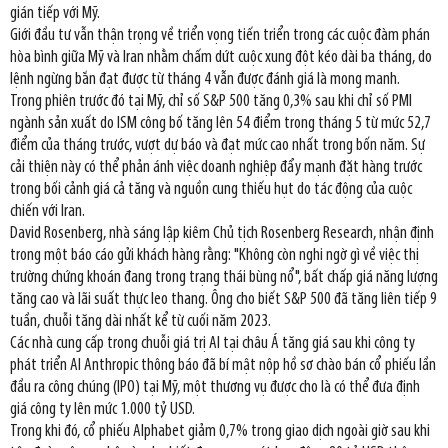
gián tiếp với Mỹ.
Giới đầu tư vẫn thận trọng về triển vọng tiến triển trong các cuộc đàm phán
hòa bình giữa Mỹ và Iran nhằm chấm dứt cuộc xung đột kéo dài ba tháng, do
lệnh ngừng bắn đạt được từ tháng 4 vẫn được đánh giá là mong manh.
Trong phiên trước đó tại Mỹ, chỉ số S&P 500 tăng 0,3% sau khi chỉ số PMI
ngành sản xuất do ISM công bố tăng lên 54 điểm trong tháng 5 từ mức 52,7
điểm của tháng trước, vượt dự báo và đạt mức cao nhất trong bốn năm. Sự
cải thiện này có thể phản ánh việc doanh nghiệp đẩy mạnh đặt hàng trước
trong bối cảnh giá cả tăng và nguồn cung thiếu hụt do tác động của cuộc
chiến với Iran.
David Rosenberg, nhà sáng lập kiêm Chủ tịch Rosenberg Research, nhận định
trong một báo cáo gửi khách hàng rằng: "Không còn nghi ngờ gì về việc thị
trường chứng khoán đang trong trạng thái bùng nổ", bất chấp giá năng lượng
tăng cao và lãi suất thực leo thang. Ông cho biết S&P 500 đã tăng liên tiếp 9
tuần, chuỗi tăng dài nhất kể từ cuối năm 2023.
Các nhà cung cấp trong chuỗi giá trị AI tại châu Á tăng giá sau khi công ty
phát triển AI Anthropic thông báo đã bí mật nộp hồ sơ chào bán cổ phiếu lần
đầu ra công chúng (IPO) tại Mỹ, một thương vụ được cho là có thể đưa định
giá công ty lên mức 1.000 tỷ USD.
Trong khi đó, cổ phiếu Alphabet giảm 0,7% trong giao dịch ngoài giờ sau khi