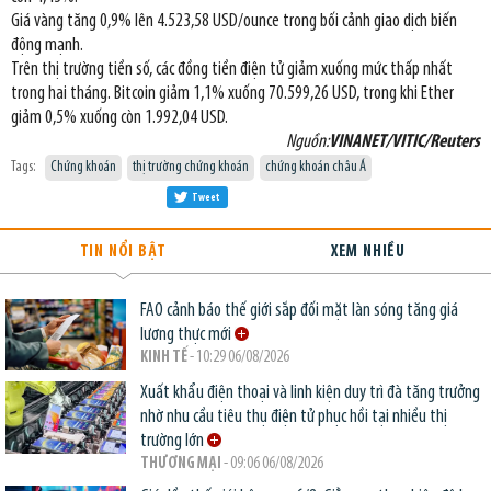
Giá vàng tăng 0,9% lên 4.523,58 USD/ounce trong bối cảnh giao dịch biến
động mạnh.
Trên thị trường tiền số, các đồng tiền điện tử giảm xuống mức thấp nhất
trong hai tháng. Bitcoin giảm 1,1% xuống 70.599,26 USD, trong khi Ether
giảm 0,5% xuống còn 1.992,04 USD.
Nguồn:
VINANET/VITIC/Reuters
Tags:
Chứng khoán
thị trường chứng khoán
chứng khoán châu Á
Tweet
TIN NỔI BẬT
XEM NHIỀU
FAO cảnh báo thế giới sắp đối mặt làn sóng tăng giá
lương thực mới
KINH TẾ
- 10:29 06/08/2026
Xuất khẩu điện thoại và linh kiện duy trì đà tăng trưởng
nhờ nhu cầu tiêu thụ điện tử phục hồi tại nhiều thị
trường lớn
THƯƠNG MẠI
- 09:06 06/08/2026