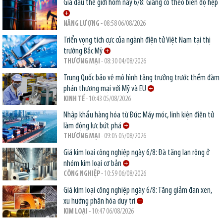
Giá dầu thế giới hôm nay 6/8: Giằng co theo biên độ hẹp
NĂNG LƯỢNG
- 08:58 06/08/2026
Triển vọng tích cực của ngành điện tử Việt Nam tại thị
trường Bắc Mỹ
THƯƠNG MẠI
- 08:30 04/08/2026
Trung Quốc bảo vệ mô hình tăng trưởng trước thềm đàm
phán thương mại với Mỹ và EU
KINH TẾ
- 10:43 05/08/2026
Nhập khẩu hàng hóa từ Đức: Máy móc, linh kiện điện tử
làm động lực bứt phá
THƯƠNG MẠI
- 09:05 05/08/2026
Giá kim loại công nghiệp ngày 6/8: Đà tăng lan rộng ở
nhóm kim loại cơ bản
CÔNG NGHIỆP
- 10:59 06/08/2026
Giá kim loại công nghiệp ngày 6/8: Tăng giảm đan xen,
xu hướng phân hóa duy trì
KIM LOẠI
- 10:47 06/08/2026