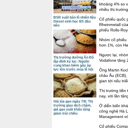
khoảng 4% so vớ
nhiều thị trường
BSR xuất bán lô nhiên liệu
Cổ phiếu quốc 
Diesel sinh học B5 đầu
Rheinmetall của
tiên
phiếu Rolls-Ro
Nhóm cổ phiếu 
hơn 1%, còn He
Ngược lại, nhóm
Thị trường đường Ấn Độ
Vodafone tăng 
lập đỉnh kỷ lục: Nguồn
cung khan hiếm gây áp
lực lớn trước mùa lễ hội
Ông Martin Koc
châu Âu (ECB), 
gian tới nếu tr
Thị trường tiền 
nay, với lần tăn
Giá lúa gạo ngày 7/8: Thị
trường giao dịch chậm,
Ở diễn biến khá
giá gạo xuất khẩu tăng
công nghệ Hà L
giảm trái chiều
Management với 
Cổ phiếu Compa