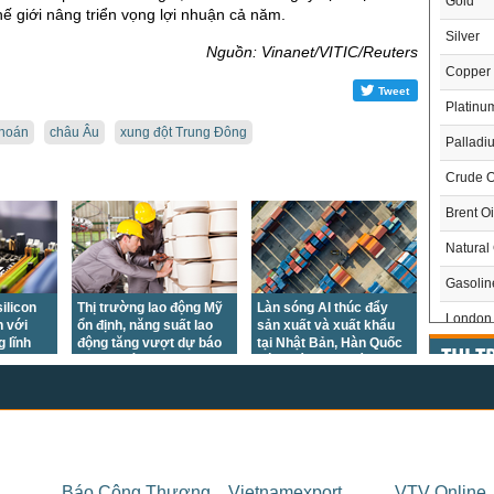
Gold
hế giới nâng triển vọng lợi nhuận cả năm.
Silver
Nguồn: Vinanet/VITIC/Reuters
Copper
Tweet
Platinu
hoán
châu Âu
xung đột Trung Đông
Palladi
Crude O
Brent Oi
Natural
Gasoli
ilicon
Thị trường lao động Mỹ
Làn sóng AI thúc đẩy
London 
h với
ổn định, năng suất lao
sản xuất và xuất khẩu
 lĩnh
động tăng vượt dự báo
tại Nhật Bản, Hàn Quốc
US Whe
THỊ 
g lượng
trong quý II/2026
bứt phá trong tháng
7/2026
US Cor
Trong
US Soy
US Coff
Chỉ
Báo Công Thương
Vietnamexport
VTV Online