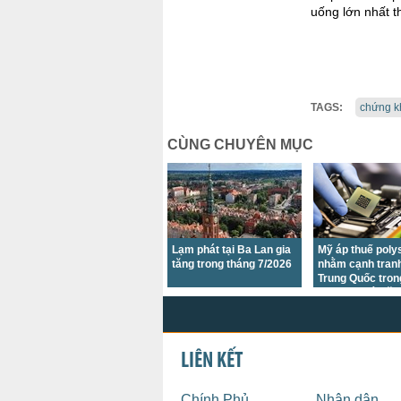
uống lớn nhất t
TAGS:
chứng k
CÙNG CHUYÊN MỤC
Lạm phát tại Ba Lan gia
Mỹ áp thuế polys
tăng trong tháng 7/2026
nhằm cạnh tran
Trung Quốc trong
vực chip và năn
mặt trời
LIÊN KẾT
Chính Phủ
Nhân dân