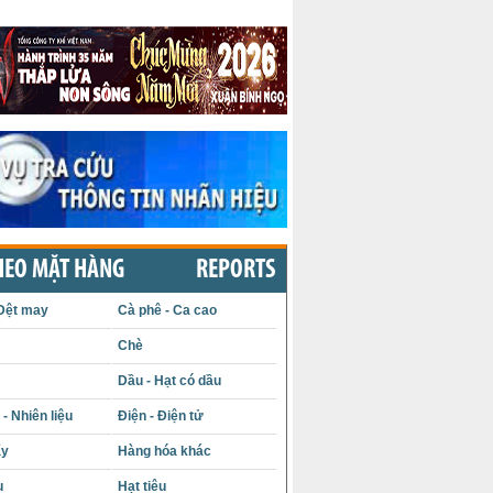
HEO MẶT HÀNG
REPORTS
Dệt may
Cà phê - Ca cao
Chè
Dầu - Hạt có dầu
- Nhiên liệu
Điện - Điện tử
ấy
Hàng hóa khác
u
Hạt tiêu