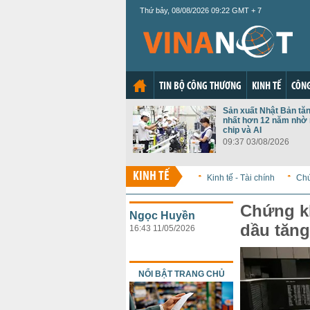
Thứ bảy, 08/08/2026 09:22 GMT + 7
TIN BỘ CÔNG THƯƠNG
KINH TẾ
CÔNG
Sản xuất Nhật Bản tă
nhất hơn 12 năm nhờ 
chip và AI
09:37 03/08/2026
KINH TẾ
Kinh tế - Tài chính
Ch
Chứng kh
Ngọc Huyền
dầu tăng
16:43 11/05/2026
NỔI BẬT TRANG CHỦ