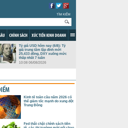
TÌM KIẾM
SÂU
CHÍNH SÁCH
XÚC TIẾN KINH DOANH
Tỷ giá USD hôm nay (6/8): Tỷ
giá trung tâm lập đỉnh mới
25.433 đồng, DXY xuống mức
thấp nhất 7 tuần
10:08 06/08/2026
ĐIỂM
Kinh tế toàn cầu năm 2026 có
thể giảm tốc mạnh do xung đột
Trung Đông
Fed thắt chặt chính sách tiền
tệ, các thị trường mới nổi chao