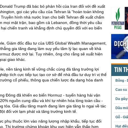
onald Trump đã bác bỏ phản hồi của Iran đối với đề xuất
hington, gọi các yêu cầu của Tehran là “hoàn toàn không
 Truyền hình nhà nước Iran cho biết Tehran đề xuất chấm
ên mọi mặt trận, bao gồm cả Lebanon, đồng thời yêu cầu
t hại chiến tranh và khẳng định chủ quyền đối với eo biển
le, Giám đốc đầu tư của UBS Global Wealth Management,
thẳng gia tăng đang làm suy yếu tâm lý lạc quan về khả
rmuz được mở lại. Tuy nhiên, ông cho rằng sẽ xuất hiện
goại giao khác.
TIN T
e, nền tảng kinh tế vững chắc cùng đà tăng trưởng lợi
iệp tích cực tiếp tục tạo cơ sở để nhà đầu tư duy trì vị thế
ị trường cổ phiếu, thông qua chiến lược đa dạng hóa danh
Bông - 
Cao su
ung Đông đã khiến eo biển Hormuz - tuyến hàng hải vận
Da giày
20% nguồn cung dầu và khí tự nhiên hóa lỏng toàn cầu -
g tỏa. Giá dầu tăng mạnh đang làm gia tăng lo ngại về tác
Dầu mỏ 
ột đối với lạm phát và tăng trưởng kinh tế.
Gỗ - Gi
c phụ thuộc lớn vào năng lượng nhập khẩu, tiếp tục đối
Hạt điề
cao. Thị trường chứng khoán khu vực hiện vẫn thấp hơn