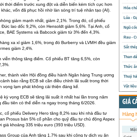
i thời điểm trước xung đột và diễn biến kém tích cực hơn
Hóa chấ
 khác, vốn đã phục hồi nhờ làn sóng trí tuệ nhân tạo (AI).
Lúa - G
phòng giảm mạnh nhất, giảm 2,1%. Trong đó, cổ phiếu
 Đức lao dốc 9,2%, còn Hensoldt giảm 5,6%. Tại Anh, cổ
Ngũ cố
yce, BAE Systems và Babcock giảm từ 3% đến 4,3%.
Rau - C
hàng xa xỉ giảm 1,6%, trong đó Burberry và LVMH đều giảm
Sắt thé
rmes giảm 2,4%.
Than đ
 viễn thông tăng điểm. Cổ phiếu BT tăng 6,5%, còn
2,3%.
Thức ăn
her, thành viên Hội đồng điều hành Ngân hàng Trung ương
Thuỷ hả
cảnh báo rằng ECB sẽ cần điều chỉnh lãi suất trong thời
Vật liệ
iển vọng lạm phát không cải thiện đáng kể.
tệ kỳ vọng ECB sẽ tăng lãi suất ít nhất hai lần trong năm
GIÁ C
g đầu tiên có thể diễn ra ngay trong tháng 6/2026.
c, cổ phiếu Delivery Hero tăng 8,2% sau khi nhà đầu tư
Hàng 
an Prosus bán 5% cổ phần cho quỹ đầu tư chủ động Aspex
giá khoảng 335 triệu euro (393 triệu USD).
Mặt
ss Group của Anh tăng 1,7% sau khi công ty dịch vụ ăn