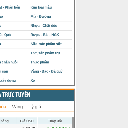
t - Phân bón
Kim loại màu
ạo
Mía - Đường
c
Nhựa - Chất dẻo
ủ - Quả
Rượu - Bia - NGK
p
Sữa, sản phẩm sữa
á
Thịt, sản phẩm thịt
 chăn nuôi
Thực phẩm
i sản
Vàng - Bạc - Đá quý
u xây dựng
Xe
Ả TRỰC TUYẾN
hóa
Vàng
Tỷ giá
 hàng
Giá USD
Thay đổi