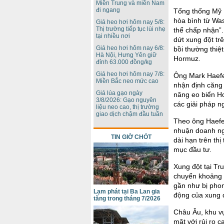
Miền Trung và miền Nam
đi ngang
Tổng thống Mỹ D
hòa bình từ Was
Giá heo hơi hôm nay 5/8:
Thị trường tiếp tục lùi nhẹ
thể chấp nhận”.
tại nhiều nơi
dứt xung đột tr
Giá heo hơi hôm nay 6/8:
bồi thường thiệ
Hà Nội, Hưng Yên giữ
Hormuz.
đỉnh 63.000 đồng/kg
Giá heo hơi hôm nay 7/8:
Ông Mark Haefe
Miền Bắc neo mức cao
nhận định căng 
Giá lúa gạo ngày
năng eo biển Ho
3/8/2026: Gạo nguyên
các giải pháp n
liệu neo cao, thị trường
giao dịch chậm đầu tuần
Theo ông Haefel
nhuận doanh ngh
TIN GIỜ CHÓT
dài hạn trên th
mục đầu tư.
Xung đột tại Tr
chuyển khoảng 
gần như bị phon
Lạm phát tại Ba Lan gia
động của xung đ
tăng trong tháng 7/2026
Châu Âu, khu vự
mặt với rủi ro 