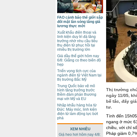
FAO cảnh báo thế giới sắp
đối mặt làn sóng tăng giá
lương thực mới
Xuất khẩu điện thoại và
linh kiện duy trì đà tăng
trưởng nhờ nhu cầu tiêu
thụ điện tử phục hồi tại
nhiều thị trường lớn
Giá dầu thế giới hôm nay
6/8: Giằng co theo biên độ
hẹp
Triển vọng tích cực của
ngành điện tử Việt Nam tại
thị trường Bắc Mỹ
Trung Quốc bảo vệ mô
Thị trường ch
hình tăng trưởng trước
thềm đàm phán thương
ngày 11/05, kh
mại với Mỹ và EU
bế tắc, đẩy gi
Nhập khẩu hàng hóa từ
tư.
Đức: Máy móc, linh kiện
điện tử làm động lực bứt
Tính đến 15h05 
phá
ngang ở mức 611
chiều, với chỉ 
XEM NHIỀU
Pháp giảm 0,7%
Giá heo hơi hôm nay 4/8: