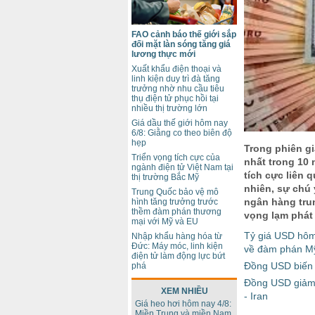
FAO cảnh báo thế giới sắp
đối mặt làn sóng tăng giá
lương thực mới
Xuất khẩu điện thoại và
linh kiện duy trì đà tăng
trưởng nhờ nhu cầu tiêu
thụ điện tử phục hồi tại
nhiều thị trường lớn
Giá dầu thế giới hôm nay
6/8: Giằng co theo biên độ
hẹp
Trong phiên g
Triển vọng tích cực của
nhất trong 10 
ngành điện tử Việt Nam tại
tích cực liên 
thị trường Bắc Mỹ
nhiên, sự chú
Trung Quốc bảo vệ mô
ngân hàng trun
hình tăng trưởng trước
thềm đàm phán thương
vọng lạm phát
mại với Mỹ và EU
Tỷ giá USD hôm
Nhập khẩu hàng hóa từ
Đức: Máy móc, linh kiện
về đàm phán Mỹ
điện tử làm động lực bứt
Đồng USD biến 
phá
Đồng USD giảm 
XEM NHIỀU
- Iran
Giá heo hơi hôm nay 4/8:
Miền Trung và miền Nam