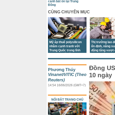
cảnh bất ổn tại Trung
Đông
CÙNG CHUYÊN MỤC
Mỹ áp thuế polysilicon
Thị trường lao 
nhằm cạnh tranh với
ổn định, năng su
Trung Quốc trong lĩnh
động tăng vượt
vực chip và năng lượng
trong quý II/202
mặt trời
Đồng US
Phương Thúy
10 ngày
Vinanet/VITIC (Theo
Reuters)
14:54 16/06/2026 (GMT+7)
NỔI BẬT TRANG CHỦ