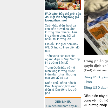
FAO cảnh báo thế giới sắp
đối mặt làn sóng tăng giá
lương thực mới
Xuất khẩu điện thoại và
linh kiện duy trì đà tăng
trưởng nhờ nhu cầu tiêu
thụ điện tử phục hồi tại
nhiều thị trường lớn
Giá dầu thế giới hôm nay
6/8: Giằng co theo biên độ
hẹp
Triển vọng tích cực của
ngành điện tử Việt Nam tại
Trong phiên gi
thị trường Bắc Mỹ
quyết định chí
Trung Quốc bảo vệ mô
(Fed) dưới sự 
hình tăng trưởng trước
thềm đàm phán thương
Đồng USD giảm 
mại với Mỹ và EU
- Iran
Nhập khẩu hàng hóa từ
Đức: Máy móc, linh kiện
Đồng USD dao đ
điện tử làm động lực bứt
phá
Diễn biến này d
vọng về một thỏ
XEM NHIỀU
xu hướng chấp 
Giá heo hơi hôm nay 4/8: