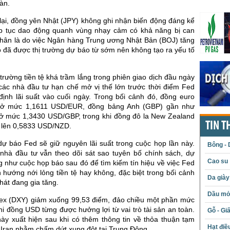
oàn.
lại, đồng yên Nhật (JPY) không ghi nhận biến động đáng kể
ếp tục dao động quanh vùng nhạy cảm có khả năng bị can
nhân là do việc Ngân hàng Trung ương Nhật Bản (BOJ) tăng
đó đã được thị trường dự báo từ sớm nên không tạo ra yếu tố
 trường tiền tệ khá trầm lắng trong phiên giao dịch đầu ngày
 các nhà đầu tư hạn chế mở vị thế lớn trước thời điểm Fed
định lãi suất vào cuối ngày. Trong bối cảnh đó, đồng euro
 ở mức 1,1611 USD/EUR, đồng bảng Anh (GBP) gần như
 ở mức 1,3430 USD/GBP, trong khi đồng đô la New Zealand
TIN T
 lên 0,5833 USD/NZD.
dự báo Fed sẽ giữ nguyên lãi suất trong cuộc họp lần này.
Bông - 
 nhà đầu tư vẫn theo dõi sát sao tuyên bố chính sách, dự
Cao su
g như cuộc họp báo sau đó để tìm kiếm tín hiệu về việc Fed
h hướng nới lỏng tiền tệ hay không, đặc biệt trong bối cảnh
Da giày
phát đang gia tăng.
Dầu mỏ 
ex (DXY) giảm xuống 99,53 điểm, đảo chiều một phần mức
hi đồng USD từng được hưởng lợi từ vai trò tài sản an toàn.
Gỗ - Gi
này xuất hiện sau khi có thêm thông tin về thỏa thuận tạm
Hạt điề
 Iran nhằm chấm dứt xung đột tại Trung Đông.