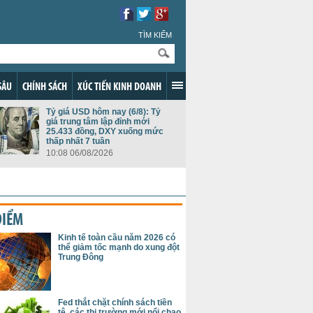
TÌM KIẾM
SÂU
CHÍNH SÁCH
XÚC TIẾN KINH DOANH
Tỷ giá USD hôm nay (6/8): Tỷ
giá trung tâm lập đỉnh mới
25.433 đồng, DXY xuống mức
thấp nhất 7 tuần
10:08 06/08/2026
ĐIỂM
Kinh tế toàn cầu năm 2026 có
thể giảm tốc mạnh do xung đột
Trung Đông
Fed thắt chặt chính sách tiền
tệ, các thị trường mới nổi chao