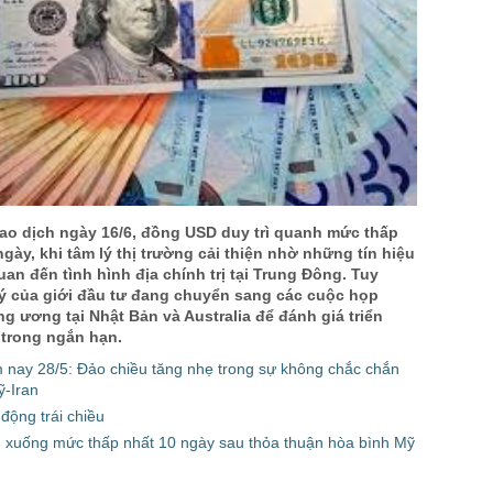
US Sug
US Cott
London
US Coc
Rough 
Nguồn Fi
iao dịch ngày 16/6, đồng USD duy trì quanh mức thấp
ngày, khi tâm lý thị trường cải thiện nhờ những tín hiệu
quan đến tình hình địa chính trị tại Trung Đông. Tuy
 ý của giới đầu tư đang chuyển sang các cuộc họp
g ương tại Nhật Bản và Australia để đánh giá triển
 trong ngắn hạn.
 nay 28/5: Đảo chiều tăng nhẹ trong sự không chắc chắn
-Iran
động trái chiều
xuống mức thấp nhất 10 ngày sau thỏa thuận hòa bình Mỹ