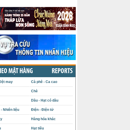
HEO MẶT HÀNG
REPORTS
Dệt may
Cà phê - Ca cao
Chè
Dầu - Hạt có dầu
- Nhiên liệu
Điện - Điện tử
ấy
Hàng hóa khác
u
Hạt tiêu