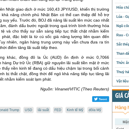
Hóa chấ
yên Nhật giao dịch ở mức 160,43 JPY/USD, khiến thị trường
c khả năng chính phủ Nhật Bản có thể can thiệp để hỗ trợ
Lúa - G
g suy yếu. Trước đó, BOJ đã nâng lãi suất lên mức cao nhất
năm, đánh dấu bước ngoặt trong quá trình bình thường hóa
Ngũ cố
n tệ và cho thấy sự sẵn sàng tiếp tục thắt chặt nhằm kiểm
Rau - C
 phát, đặc biệt là từ cú sốc giá năng lượng liên quan đến
 Tuy nhiên, ngân hàng trung ương này vẫn chưa đưa ra tín
Sắt thé
thời điểm tăng lãi suất tiếp theo.
Than đ
ờng khác, đồng đô la Úc (AUD) ổn định ở mức 0,7066
hàng Dự trữ Úc (RBA) giữ nguyên lãi suất tiền mặt ở mức
Thức ăn
thấy nền kinh tế đang có dấu hiệu chậm lại trong bối cảnh
Thuỷ hả
ính bị thắt chặt, đồng thời để ngỏ khả năng tiếp tục tăng lãi
iết nhằm kiểm soát lạm phát.
Vật liệ
Nguồn: Vinanet/VITIC (Theo Reuters)
GIÁ C
Tweet
Hàng 
onald Trump
USD
lãi suất
FED
Kinh tế Mỹ
đôla Mỹ
Mặt