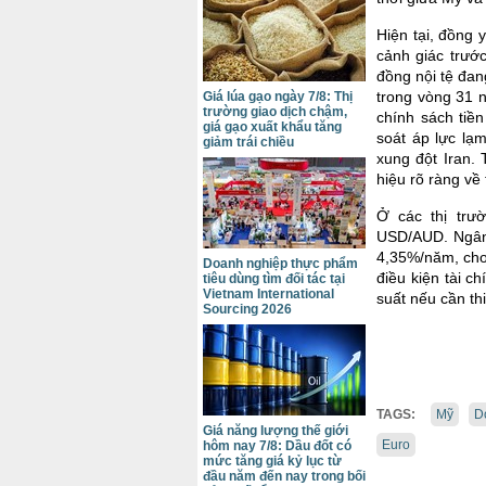
Hiện tại, đồng 
cảnh giác trướ
đồng nội tệ đan
trong vòng 31 
Giá lúa gạo ngày 7/8: Thị
trường giao dịch chậm,
chính sách tiề
giá gạo xuất khẩu tăng
soát áp lực lạm
giảm trái chiều
xung đột Iran.
hiệu rõ ràng về 
Ở các thị trư
USD/AUD. Ngân 
4,35%/năm, cho 
Doanh nghiệp thực phẩm
điều kiện tài ch
tiêu dùng tìm đối tác tại
Vietnam International
suất nếu cần th
Sourcing 2026
TAGS:
Mỹ
D
Giá năng lượng thế giới
Euro
hôm nay 7/8: Dầu đốt có
mức tăng giá kỷ lục từ
đầu năm đến nay trong bối