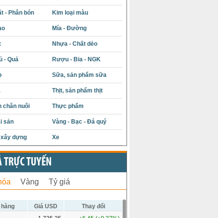
t - Phân bón
Kim loại màu
ạo
Mía - Đường
c
Nhựa - Chất dẻo
ủ - Quả
Rượu - Bia - NGK
p
Sữa, sản phẩm sữa
á
Thịt, sản phẩm thịt
 chăn nuôi
Thực phẩm
i sản
Vàng - Bạc - Đá quý
u xây dựng
Xe
Ả TRỰC TUYẾN
hóa
Vàng
Tỷ giá
 hàng
Giá USD
Thay đổi