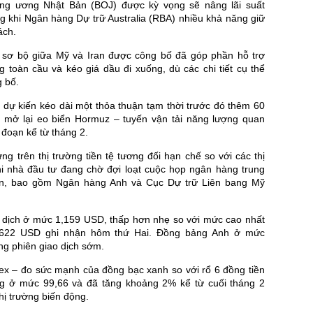
ng ương Nhật Bản (BOJ) được kỳ vọng sẽ nâng lãi suất
ng khi Ngân hàng Dự trữ Australia (RBA) nhiều khả năng giữ
ách.
 sơ bộ giữa Mỹ và Iran được công bố đã góp phần hỗ trợ
ng toàn cầu và kéo giá dầu đi xuống, dù các chi tiết cụ thể
 bố.
 dự kiến kéo dài một thỏa thuận tạm thời trước đó thêm 60
i mở lại eo biển Hormuz – tuyến vận tải năng lượng quan
 đoạn kể từ tháng 2.
ng trên thị trường tiền tệ tương đối hạn chế so với các thị
hi nhà đầu tư đang chờ đợi loạt cuộc họp ngân hàng trung
ần, bao gồm Ngân hàng Anh và Cục Dự trữ Liên bang Mỹ
 dịch ở mức 1,159 USD, thấp hơn nhẹ so với mức cao nhất
1622 USD ghi nhận hôm thứ Hai. Đồng bảng Anh ở mức
ng phiên giao dịch sớm.
ex – đo sức mạnh của đồng bạc xanh so với rổ 6 đồng tiền
g ở mức 99,66 và đã tăng khoảng 2% kể từ cuối tháng 2
thị trường biến động.