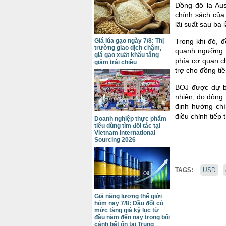
Đồng đô la Aus
chính sách của
lãi suất sau ba 
Giá lúa gạo ngày 7/8: Thị
Trong khi đó, 
trường giao dịch chậm,
quanh ngưỡng 1
giá gạo xuất khẩu tăng
phía cơ quan c
giảm trái chiều
trợ cho đồng tiề
BOJ được dự bá
nhiên, do động 
định hướng chí
điều chỉnh tiếp 
Doanh nghiệp thực phẩm
tiêu dùng tìm đối tác tại
Vietnam International
Sourcing 2026
TAGS:
USD
Giá năng lượng thế giới
hôm nay 7/8: Dầu đốt có
mức tăng giá kỷ lục từ
đầu năm đến nay trong bối
cảnh bất ổn tại Trung