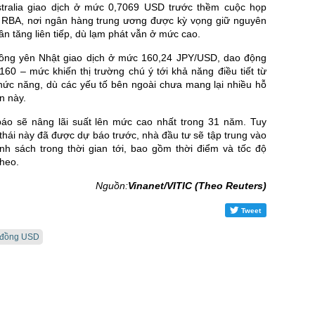
tralia giao dịch ở mức 0,7069 USD trước thềm cuộc họp
 RBA, nơi ngân hàng trung ương được kỳ vọng giữ nguyên
lần tăng liên tiếp, dù lạm phát vẫn ở mức cao.
đồng yên Nhật giao dịch ở mức 160,24 JPY/USD, dao động
60 – mức khiến thị trường chú ý tới khả năng điều tiết từ
hức năng, dù các yếu tố bên ngoài chưa mang lại nhiều hỗ
n này.
o sẽ nâng lãi suất lên mức cao nhất trong 31 năm. Tuy
thái này đã được dự báo trước, nhà đầu tư sẽ tập trung vào
nh sách trong thời gian tới, bao gồm thời điểm và tốc độ
theo.
Nguồn:
Vinanet/VITIC (Theo Reuters)
Tweet
đồng USD