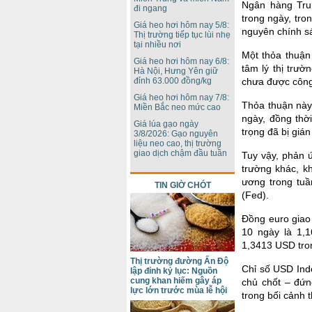
Ngân hàng Tru
đi ngang
trong ngày, tro
Giá heo hơi hôm nay 5/8:
nguyên chính s
Thị trường tiếp tục lùi nhẹ
tại nhiều nơi
Một thỏa thuận
Giá heo hơi hôm nay 6/8:
tâm lý thị trườ
Hà Nội, Hưng Yên giữ
đỉnh 63.000 đồng/kg
chưa được công
Giá heo hơi hôm nay 7/8:
Thỏa thuận này
Miền Bắc neo mức cao
ngày, đồng thờ
Giá lúa gạo ngày
trọng đã bị gián
3/8/2026: Gạo nguyên
liệu neo cao, thị trường
giao dịch chậm đầu tuần
Tuy vậy, phản ứ
trường khác, k
ương trong tu
TIN GIỜ CHÓT
(Fed).
Đồng euro giao
10 ngày là 1,
1,3413 USD tro
Thị trường đường Ấn Độ
Chỉ số USD Ind
lập đỉnh kỷ lục: Nguồn
cung khan hiếm gây áp
chủ chốt – đứn
lực lớn trước mùa lễ hội
trong bối cảnh 