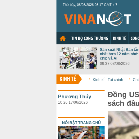
Thứ bảy, 08/08/2026 03:17 GMT + 7
TIN BỘ CÔNG THƯƠNG
KINH TẾ
CÔNG
Sản xuất Nhật Bản tă
nhất hơn 12 năm nhờ 
chip và AI
09:37 03/08/2026
KINH TẾ
Kinh tế - Tài chính
Ch
Đồng US
Phương Thúy
sách đầu
10:26 17/06/2026
NỔI BẬT TRANG CHỦ