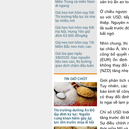
sản trú ẩn an t
Miền Trung và miền Nam
đi ngang
Ở chiều ngược 
Giá heo hơi hôm nay 5/8:
Thị trường tiếp tục lùi nhẹ
so với USD, ti
tại nhiều nơi
thiệp. Nguyên 
Giá heo hơi hôm nay 6/8:
lãi suất trước 
Hà Nội, Hưng Yên giữ
bất ngờ.
đỉnh 63.000 đồng/kg
Giá heo hơi hôm nay 7/8:
Nhìn chung, thị
Miền Bắc neo mức cao
tại châu Á, khi
Giá lúa gạo ngày
công bố quyết 
3/8/2026: Gạo nguyên
(EUR) ổn định
liệu neo cao, thị trường
không thay đổi
giao dịch chậm đầu tuần
(NZD) tăng nhẹ
TIN GIỜ CHÓT
Giới phân tích 
Tuy nhiên, các
báo kinh tế cũn
có thay đổi địn
lo ngại về lạm 
Thị trường đường Ấn Độ
Chỉ số USD Ind
lập đỉnh kỷ lục: Nguồn
tăng trước đó k
cung khan hiếm gây áp
lực lớn trước mùa lễ hội
Sự điều chỉnh 
thời giữa Mỹ và