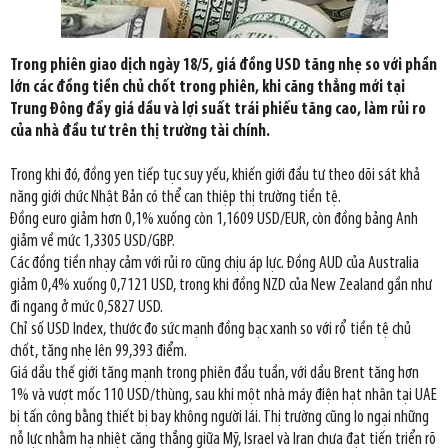
Trong phiên giao dịch ngày 18/5, giá đồng USD tăng nhẹ so với phần
lớn các đồng tiền chủ chốt trong phiên, khi căng thẳng mới tại
Trung Đông đẩy giá dầu và lợi suất trái phiếu tăng cao, làm rủi ro
của nhà đầu tư trên thị trường tài chính.
Trong khi đó, đồng yen tiếp tục suy yếu, khiến giới đầu tư theo dõi sát khả
năng giới chức Nhật Bản có thể can thiệp thị trường tiền tệ.
Đồng euro giảm hơn 0,1% xuống còn 1,1609 USD/EUR, còn đồng bảng Anh
giảm về mức 1,3305 USD/GBP.
Các đồng tiền nhạy cảm với rủi ro cũng chịu áp lực. Đồng AUD của Australia
giảm 0,4% xuống 0,7121 USD, trong khi đồng NZD của New Zealand gần như
đi ngang ở mức 0,5827 USD.
Chỉ số USD Index, thước đo sức mạnh đồng bạc xanh so với rổ tiền tệ chủ
chốt, tăng nhẹ lên 99,393 điểm.
Giá dầu thế giới tăng mạnh trong phiên đầu tuần, với dầu Brent tăng hơn
1% và vượt mốc 110 USD/thùng, sau khi một nhà máy điện hạt nhân tại UAE
bị tấn công bằng thiết bị bay không người lái. Thị trường cũng lo ngại những
nỗ lực nhằm hạ nhiệt căng thẳng giữa Mỹ, Israel và Iran chưa đạt tiến triển rõ