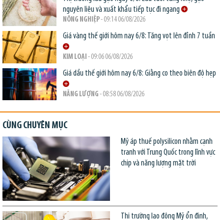
nguyên liệu và xuất khẩu tiếp tục đi ngang
NÔNG NGHIỆP
- 09:14 06/08/2026
Giá vàng thế giới hôm nay 6/8: Tăng vọt lên đỉnh 7 tuần
KIM LOẠI
- 09:06 06/08/2026
Giá dầu thế giới hôm nay 6/8: Giằng co theo biên độ hẹp
NĂNG LƯỢNG
- 08:58 06/08/2026
CÙNG CHUYÊN MỤC
Mỹ áp thuế polysilicon nhằm cạnh
tranh với Trung Quốc trong lĩnh vực
chip và năng lượng mặt trời
Thị trường lao động Mỹ ổn định,