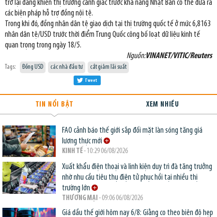
trở lại đang khiến thị trường cảnh giác trước khả năng Nhật Bản có thể đưa ra
các biện pháp hỗ trợ đồng nội tệ.
Trong khi đó, đồng nhân dân tệ giao dịch tại thị trường quốc tế ở mức 6,8163
nhân dân tệ/USD trước thời điểm Trung Quốc công bố loạt dữ liệu kinh tế
quan trọng trong ngày 18/5.
Nguồn:
VINANET/VITIC/Reuters
Tags:
Đồng USD
các nhà đầu tư
cắt giảm lãi suất
Tweet
TIN NỔI BẬT
XEM NHIỀU
FAO cảnh báo thế giới sắp đối mặt làn sóng tăng giá
lương thực mới
KINH TẾ
- 10:29 06/08/2026
Xuất khẩu điện thoại và linh kiện duy trì đà tăng trưởng
nhờ nhu cầu tiêu thụ điện tử phục hồi tại nhiều thị
trường lớn
THƯƠNG MẠI
- 09:06 06/08/2026
Giá dầu thế giới hôm nay 6/8: Giằng co theo biên độ hẹp