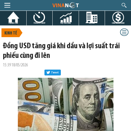
TRANG CHỦ
TIN GIỜ CHÓT
THỊ TRƯỜNG
DỰ ÁN
CHỨNG KHOÁN
KINH TẾ
Đồng USD tăng giá khi dầu và lợi suất trái
phiếu cùng đi lên
15:39 18/05/2026
Tweet