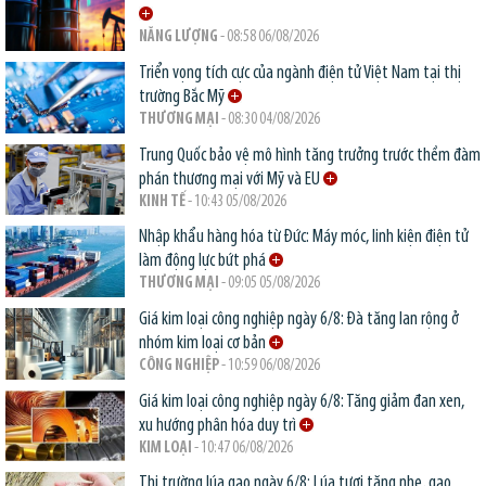
NĂNG LƯỢNG
- 08:58 06/08/2026
Triển vọng tích cực của ngành điện tử Việt Nam tại thị
trường Bắc Mỹ
THƯƠNG MẠI
- 08:30 04/08/2026
Trung Quốc bảo vệ mô hình tăng trưởng trước thềm đàm
phán thương mại với Mỹ và EU
KINH TẾ
- 10:43 05/08/2026
Nhập khẩu hàng hóa từ Đức: Máy móc, linh kiện điện tử
làm động lực bứt phá
THƯƠNG MẠI
- 09:05 05/08/2026
Giá kim loại công nghiệp ngày 6/8: Đà tăng lan rộng ở
nhóm kim loại cơ bản
CÔNG NGHIỆP
- 10:59 06/08/2026
Giá kim loại công nghiệp ngày 6/8: Tăng giảm đan xen,
xu hướng phân hóa duy trì
KIM LOẠI
- 10:47 06/08/2026
Thị trường lúa gạo ngày 6/8: Lúa tươi tăng nhẹ, gạo