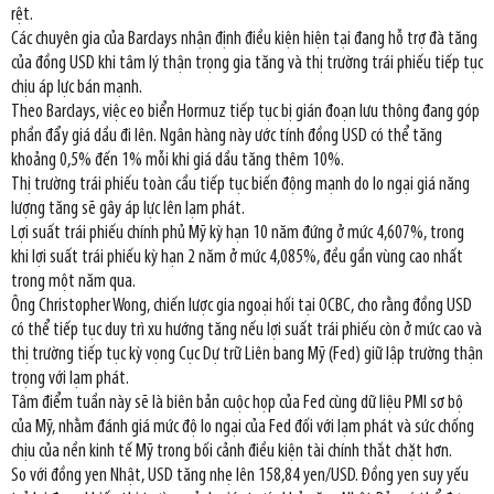
rệt.
Các chuyên gia của Barclays nhận định điều kiện hiện tại đang hỗ trợ đà tăng
của đồng USD khi tâm lý thận trọng gia tăng và thị trường trái phiếu tiếp tục
chịu áp lực bán mạnh.
Theo Barclays, việc eo biển Hormuz tiếp tục bị gián đoạn lưu thông đang góp
phần đẩy giá dầu đi lên. Ngân hàng này ước tính đồng USD có thể tăng
khoảng 0,5% đến 1% mỗi khi giá dầu tăng thêm 10%.
Thị trường trái phiếu toàn cầu tiếp tục biến động mạnh do lo ngại giá năng
lượng tăng sẽ gây áp lực lên lạm phát.
Lợi suất trái phiếu chính phủ Mỹ kỳ hạn 10 năm đứng ở mức 4,607%, trong
khi lợi suất trái phiếu kỳ hạn 2 năm ở mức 4,085%, đều gần vùng cao nhất
trong một năm qua.
Ông Christopher Wong, chiến lược gia ngoại hối tại OCBC, cho rằng đồng USD
có thể tiếp tục duy trì xu hướng tăng nếu lợi suất trái phiếu còn ở mức cao và
thị trường tiếp tục kỳ vọng Cục Dự trữ Liên bang Mỹ (Fed) giữ lập trường thận
trọng với lạm phát.
Tâm điểm tuần này sẽ là biên bản cuộc họp của Fed cùng dữ liệu PMI sơ bộ
của Mỹ, nhằm đánh giá mức độ lo ngại của Fed đối với lạm phát và sức chống
chịu của nền kinh tế Mỹ trong bối cảnh điều kiện tài chính thắt chặt hơn.
So với đồng yen Nhật, USD tăng nhẹ lên 158,84 yen/USD. Đồng yen suy yếu