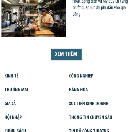
Hoạt động dịch vụ Mỹ duy trì tăng
trưởng, áp lực chi phí đầu vào gia
tăng
XEM THÊM
KINH TẾ
CÔNG NGHIỆP
THƯƠNG MẠI
HÀNG HÓA
GIÁ CẢ
XÚC TIẾN KINH DOANH
HỘI NHẬP
THÔNG TIN CHUYÊN SÂU
CHÍNH SÁCH
TIN BỘ CÔNG THƯƠNG