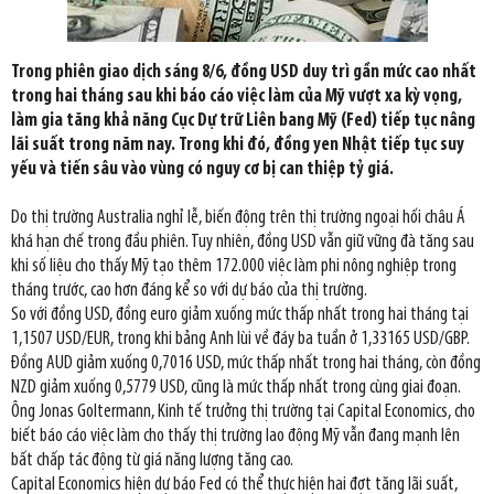
Trong phiên giao dịch sáng 8/6, đồng USD duy trì gần mức cao nhất
trong hai tháng sau khi báo cáo việc làm của Mỹ vượt xa kỳ vọng,
làm gia tăng khả năng Cục Dự trữ Liên bang Mỹ (Fed) tiếp tục nâng
lãi suất trong năm nay. Trong khi đó, đồng yen Nhật tiếp tục suy
yếu và tiến sâu vào vùng có nguy cơ bị can thiệp tỷ giá.
Do thị trường Australia nghỉ lễ, biến động trên thị trường ngoại hối châu Á
khá hạn chế trong đầu phiên. Tuy nhiên, đồng USD vẫn giữ vững đà tăng sau
khi số liệu cho thấy Mỹ tạo thêm 172.000 việc làm phi nông nghiệp trong
tháng trước, cao hơn đáng kể so với dự báo của thị trường.
So với đồng USD, đồng euro giảm xuống mức thấp nhất trong hai tháng tại
1,1507 USD/EUR, trong khi bảng Anh lùi về đáy ba tuần ở 1,33165 USD/GBP.
Đồng AUD giảm xuống 0,7016 USD, mức thấp nhất trong hai tháng, còn đồng
NZD giảm xuống 0,5779 USD, cũng là mức thấp nhất trong cùng giai đoạn.
Ông Jonas Goltermann, Kinh tế trưởng thị trường tại Capital Economics, cho
biết báo cáo việc làm cho thấy thị trường lao động Mỹ vẫn đang mạnh lên
bất chấp tác động từ giá năng lượng tăng cao.
Capital Economics hiện dự báo Fed có thể thực hiện hai đợt tăng lãi suất,