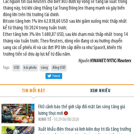
Các nguồn tin của Reuters cho biết BOJ được kỳ vọng sẽ tăng lãi suất trong
tháng này, trừ khi căng thẳng tại Trung Đông leo thang mạnh và gây biến
động lớn trên thị trường tài chính.
Bitcoin tăng hơn 1% lên 62.838,60 USD sau khi giảm xuống mức thấp nhất
kể từ tháng 10/2024 trong tuần trước.
Ether tăng hơn 3% lên 1.680,87 USD, sau khi chạm mức thấp nhất trong 14
tháng vào tuần trước. Theo Reuters, dòng vốn đang có xu hướng chuyển
sang các cổ phiếu AI và các đợt IPO lớn sắp diễn ra như SpaceX, khiến thị
trường tiền số chịu áp lực kể từ đầu năm.
Nguồn:
VINANET/VITIC/Reuters
Tags:
USD
trái phiếu
vàng
đồng USD
Tweet
TIN NỔI BẬT
XEM NHIỀU
FAO cảnh báo thế giới sắp đối mặt làn sóng tăng giá
lương thực mới
KINH TẾ
- 10:29 06/08/2026
Xuất khẩu điện thoại và linh kiện duy trì đà tăng trưởng