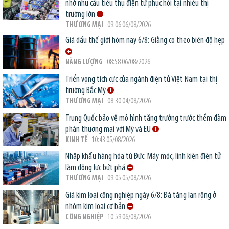
nhờ nhu cầu tiêu thụ điện tử phục hồi tại nhiều thị
trường lớn
THƯƠNG MẠI
- 09:06 06/08/2026
Giá dầu thế giới hôm nay 6/8: Giằng co theo biên độ hẹp
NĂNG LƯỢNG
- 08:58 06/08/2026
Triển vọng tích cực của ngành điện tử Việt Nam tại thị
trường Bắc Mỹ
THƯƠNG MẠI
- 08:30 04/08/2026
Trung Quốc bảo vệ mô hình tăng trưởng trước thềm đàm
phán thương mại với Mỹ và EU
KINH TẾ
- 10:43 05/08/2026
Nhập khẩu hàng hóa từ Đức: Máy móc, linh kiện điện tử
làm động lực bứt phá
THƯƠNG MẠI
- 09:05 05/08/2026
Giá kim loại công nghiệp ngày 6/8: Đà tăng lan rộng ở
nhóm kim loại cơ bản
CÔNG NGHIỆP
- 10:59 06/08/2026