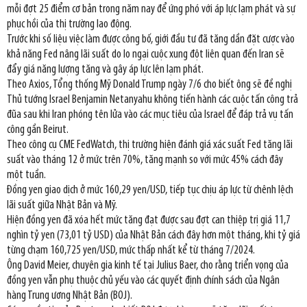
mỗi đợt 25 điểm cơ bản trong năm nay để ứng phó với áp lực lạm phát và sự
phục hồi của thị trường lao động.
Trước khi số liệu việc làm được công bố, giới đầu tư đã tăng dần đặt cược vào
khả năng Fed nâng lãi suất do lo ngại cuộc xung đột liên quan đến Iran sẽ
đẩy giá năng lượng tăng và gây áp lực lên lạm phát.
Theo Axios, Tổng thống Mỹ Donald Trump ngày 7/6 cho biết ông sẽ đề nghị
Thủ tướng Israel Benjamin Netanyahu không tiến hành các cuộc tấn công trả
đũa sau khi Iran phóng tên lửa vào các mục tiêu của Israel để đáp trả vụ tấn
công gần Beirut.
Theo công cụ CME FedWatch, thị trường hiện đánh giá xác suất Fed tăng lãi
suất vào tháng 12 ở mức trên 70%, tăng mạnh so với mức 45% cách đây
một tuần.
Đồng yen giao dịch ở mức 160,29 yen/USD, tiếp tục chịu áp lực từ chênh lệch
lãi suất giữa Nhật Bản và Mỹ.
Hiện đồng yen đã xóa hết mức tăng đạt được sau đợt can thiệp trị giá 11,7
nghìn tỷ yen (73,01 tỷ USD) của Nhật Bản cách đây hơn một tháng, khi tỷ giá
từng chạm 160,725 yen/USD, mức thấp nhất kể từ tháng 7/2024.
Ông David Meier, chuyên gia kinh tế tại Julius Baer, cho rằng triển vọng của
đồng yen vẫn phụ thuộc chủ yếu vào các quyết định chính sách của Ngân
hàng Trung ương Nhật Bản (BOJ).