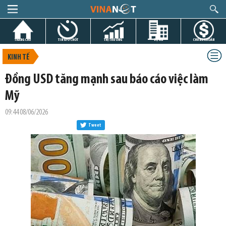
TRANG CHỦ
TIN GIỜ CHÓT
THỊ TRƯỜNG
DỰ ÁN
CHỨNG KHOÁN
KINH TẾ
Đồng USD tăng mạnh sau báo cáo việc làm
Mỹ
09:44 08/06/2026
Tweet