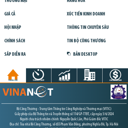
THƯƠNG MẠI
HÀNG HÓA
GIÁ CẢ
XÚC TIẾN KINH DOANH
HỘI NHẬP
THÔNG TIN CHUYÊN SÂU
CHÍNH SÁCH
TIN BỘ CÔNG THƯƠNG
SẮP DIỄN RA
BẢN DESKTOP
TRANG CHỦ
TIN GIỜ CHÓT
THỊ TRƯỜNG
DỰ ÁN
CHỨNG KHOÁN
Bộ Công Thương - Trung tâm Thông tin Công Nghiệp và Thương mại (VITIC)
Giấy phép của Bộ Thông tin và Truyền thông số 114/GP-TTĐT, cấp ngày 3/6/2024
Người chịu trách nhiệm chính: Nguyễn Quốc Lân, Phó Giám đốc VITIC
Địa chỉ: Tòa nhà Bộ Công Thương, số 655 Phạm Văn Đồng, phường Nghĩa Đô, Tp. Hà Nội