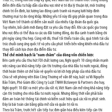
Thực tế, trong hơn ba thập kỷ qua, Việt Nam đã trở thành một trong những
điểm đến đầu tư hấp dẫn của khu vực nhờ vị trí địa lý thuận lợi, môi trường
chính trị ổn định, lực lượng lao động cạnh tranh và mạng lưới hiệp định
thương mại tự do rộng khắp. Những yếu tố này đã góp phần quan trọng đưa
Việt Nam trở thành cứ điểm sản xuất của nhiều tập đoàn đa quốc gia.
Tuy nhiên, bối cảnh mới đang đặt ra yêu cầu thay đổi. Khi các quốc gia trong
khu vực đều có thể đưa ra các ưu đãi tương đồng, dư địa cạnh tranh bằng chi
phí ngày càng thu hẹp. Cùng với đó, thuế tối thiểu toàn cầu, quá trình tái cấu
trúc chuỗi cung ứng quốc tế và yêu cầu phát triển bền vững khiến nhà đầu tư
thay đổi cách lựa chọn địa điểm đầu tư.
Thể chế minh bạch là "nam châm" của dòng vốn chiến lược
Bên cạnh yêu cầu thu hút FDI chất lượng cao, Nghị quyết 10 cũng nhấn mạnh
việc nâng cao khả năng tiếp cận thị trường của nhà đầu tư nước ngoài, đồng
thời hoàn thiện cơ chế bảo vệ quyền và lợi ích hợp pháp của nhà đầu tư.
Chia sẻ với phóng viên Báo Công Thương về vấn đề này, luật sư Võ Nguyễn
Bảo Trâm, Phó Giám đốc Công ty Luật TNHH Bizlawyer & Partners cho hay,
Nghị quyết 10 đặt ra một yêu cầu rất rõ, Việt Nam cần mở rộng khả năng tiếp
cận thị trường cho nhà đầu tư nước ngoài. Nhưng đồng thời vẫn phải bảo
đảm an toàn hệ thống tài chính và kiểm soát hiệu quả các rủi ro phát sinh.
Đây là bài toán cân bằng giữa mở cửa và quản trị rủi ro.
Theo bà Trâm, trước hết cần tiếp tục đơn giản hóa điều kiện tiếp cận thị