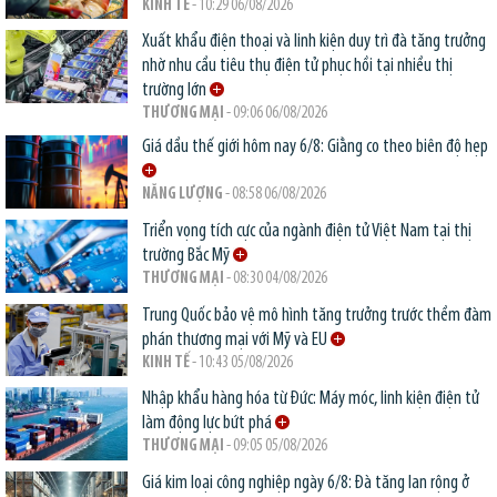
KINH TẾ
- 10:29 06/08/2026
Xuất khẩu điện thoại và linh kiện duy trì đà tăng trưởng
nhờ nhu cầu tiêu thụ điện tử phục hồi tại nhiều thị
trường lớn
THƯƠNG MẠI
- 09:06 06/08/2026
Giá dầu thế giới hôm nay 6/8: Giằng co theo biên độ hẹp
NĂNG LƯỢNG
- 08:58 06/08/2026
Triển vọng tích cực của ngành điện tử Việt Nam tại thị
trường Bắc Mỹ
THƯƠNG MẠI
- 08:30 04/08/2026
Trung Quốc bảo vệ mô hình tăng trưởng trước thềm đàm
phán thương mại với Mỹ và EU
KINH TẾ
- 10:43 05/08/2026
Nhập khẩu hàng hóa từ Đức: Máy móc, linh kiện điện tử
làm động lực bứt phá
THƯƠNG MẠI
- 09:05 05/08/2026
Giá kim loại công nghiệp ngày 6/8: Đà tăng lan rộng ở