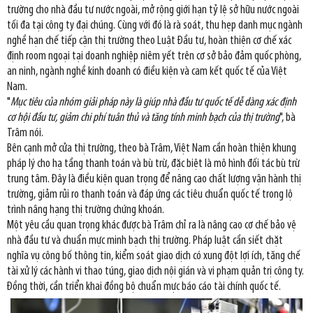
trường cho nhà đầu tư nước ngoài, mở rộng giới hạn tỷ lệ sở hữu nước ngoài
tối đa tại công ty đại chúng. Cùng với đó là rà soát, thu hẹp danh mục ngành
nghề hạn chế tiếp cận thị trường theo Luật Đầu tư, hoàn thiện cơ chế xác
định room ngoại tại doanh nghiệp niêm yết trên cơ sở bảo đảm quốc phòng,
an ninh, ngành nghề kinh doanh có điều kiện và cam kết quốc tế của Việt
Nam.
"
Mục tiêu của nhóm giải pháp này là giúp nhà đầu tư quốc tế dễ dàng xác định
cơ hội đầu tư, giảm chi phí tuân thủ và tăng tính minh bạch của thị trường
", bà
Trâm nói.
Bên cạnh mở cửa thị trường, theo bà Trâm, Việt Nam cần hoàn thiện khung
pháp lý cho hạ tầng thanh toán và bù trừ, đặc biệt là mô hình đối tác bù trừ
trung tâm. Đây là điều kiện quan trọng để nâng cao chất lượng vận hành thị
trường, giảm rủi ro thanh toán và đáp ứng các tiêu chuẩn quốc tế trong lộ
trình nâng hạng thị trường chứng khoán.
Một yêu cầu quan trọng khác được bà Trâm chỉ ra là nâng cao cơ chế bảo vệ
nhà đầu tư và chuẩn mực minh bạch thị trường. Pháp luật cần siết chặt
nghĩa vụ công bố thông tin, kiểm soát giao dịch có xung đột lợi ích, tăng chế
tài xử lý các hành vi thao túng, giao dịch nội gián và vi phạm quản trị công ty.
Đồng thời, cần triển khai đồng bộ chuẩn mực báo cáo tài chính quốc tế.