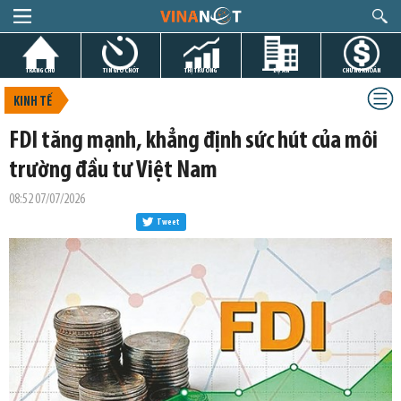
TRANG CHỦ
TIN GIỜ CHÓT
THỊ TRƯỜNG
DỰ ÁN
CHỨNG KHOÁN
KINH TẾ
FDI tăng mạnh, khẳng định sức hút của môi
trường đầu tư Việt Nam
08:52 07/07/2026
Tweet