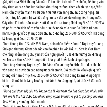
gắt, kết quả FDI 6 tháng đầu năm là tín hiệu tích cực. Tuy nhiên, để dòng vốn
này thực sự tạo động lực dài hạn cho tăng trưởng, theo các chuyên gia, Việt
Nam cần chuyển mạnh từ tư duy thu hút vốn sang thu hút công nghệ, tri
thức, năng lực quản trị và hiệu ứng lan tỏa đối với doanh nghiệp trong nước.
Đây cũng là tinh thần xuyên suốt được đặt ra trong Nghị quyết số 10-NQ/TW
về phát triển kinh tế có vốn đầu tư nước ngoài vừa được Bộ Chính trị ban
hành. Nghị quyết đặt mục tiêu thu hút khoảng 200-300 tỷ USD vốn FDI đăng
ký trong giai đoạn 2026-2030.
Theo thông tin từ Savills Việt Nam, nhìn nhận điểm sáng từ Nghị quyết, ông
Sử Ngọc Khương, Giám đốc cấp cao Bộ phận Tư vấn Đầu tư Savills Việt Nam
cho rằng, điểm đáng chú ý nhất của Nghị quyết 10 là định hướng tái định vị
vai trò của khu vực FDI trong chiến lược phát triển kinh tế quốc gia.
Theo ông Khương, Nghị quyết 10 đánh dấu sự chuyển dịch từ tư duy thu hút
vốn sang tư duy kiến tạo năng lực cạnh tranh. Giá trị cốt lõi của Nghị quyết
không chỉ nằm ở mục tiêu 200-300 tỷ USD vốn FDI đăng ký, mà ở việc định
hình một mô hình tăng trưởng mới dựa trên công nghệ, tri thức và đổi mới
sáng tạo.
“Trong giai đoạn tới, câu hỏi không còn là Việt Nam thu hút được bao nhiêu vốn
FDI, mà là thu hút được bao nhiêu công nghệ, tri thức và giá trị gia tăng cho nền
kinh tế
”, ông Khương nhấn mạnh.