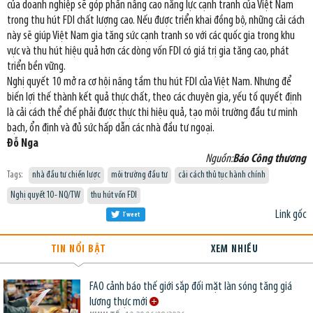
của doanh nghiệp sẽ góp phần nâng cao năng lực cạnh tranh của Việt Nam
trong thu hút FDI chất lượng cao. Nếu được triển khai đồng bộ, những cải cách
này sẽ giúp Việt Nam gia tăng sức cạnh tranh so với các quốc gia trong khu
vực và thu hút hiệu quả hơn các dòng vốn FDI có giá trị gia tăng cao, phát
triển bền vững.
Nghị quyết 10 mở ra cơ hội nâng tầm thu hút FDI của Việt Nam. Nhưng để
biến lợi thế thành kết quả thực chất, theo các chuyên gia, yếu tố quyết định
là cải cách thể chế phải được thực thi hiệu quả, tạo môi trường đầu tư minh
bạch, ổn định và đủ sức hấp dẫn các nhà đầu tư ngoại.
Đỗ Nga
Nguồn:
Báo Công thương
Tags:
nhà đầu tư chiến lược
môi trường đầu tư
cải cách thủ tục hành chính
Nghị quyết 10 - NQ/TW
thu hút vốn FDI
Link gốc
Tweet
TIN NỔI BẬT
XEM NHIỀU
FAO cảnh báo thế giới sắp đối mặt làn sóng tăng giá
lương thực mới