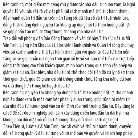
Bên cạnh đó, một điểm mới đáng chú ý được các nhà đầu tư quan tâm, là Nghị
quyết 10 yêu cầu rất rõ về việc phải cải cách mạnh mẽ thủ tục hành chính,
đẩy mạnh quản trị đầu tư trên nền tảng số, dữ liệu số và trí tuệ nhân tạo,
đồng thời khẳng định nguyên tắc không áp dụng hồi tố theo hướng bất lợi...
sẽ góp phần tạo môi trường thông thoáng cho nhà đầu tư
Trao đổi với phóng viên Báo Công Thương về vấn đề này, Tiến sĩ, Luật sư Vũ
Văn Tính, giảng viên Khoa Luật, Học viện Hành chính và Quản trị công cho hay,
việc cải cách mạnh mẽ thủ tục hành chính gắn với quản trị đầu tư trên nền
tảng số sẽ góp phần rút ngắn thời gian xử lý hồ sơ, hạn chế tiếp xúc trực tiếp,
đồng thời nâng cao tính khách quan, minh bạch trong quá trình cấp phép và
giám sát dự án. Đặc biệt, nhà đầu tư có thể theo dõi tiến độ xử lý hồ sơ theo
thời gian thực, qua đó giảm chi phí không chính thức, tăng khả năng dự báo
và chủ động hơn trong kế hoạch đầu tư.
Bên cạnh đó, nguyên tắc không áp dụng hồi tố theo hướng bất lợi cho doanh
nghiệp được xem là một cam kết pháp lý quan trọng, giúp củng cố niềm tin
của nhà đầu tư nước ngoài vào sự ổn định của môi trường đầu tư. Đây cũng là
cơ sở để các doanh nghiệp yên tâm xây dựng chiến lược đầu tư dài hạn mà
không phải đối mặt với rủi ro từ những thay đổi chính sách đột ngột.
Theo Tiến sĩ, Luật sư Vũ Văn Tính, các cải cách về thủ tục hành chính, chuyển
đổi số trong quản lý đầu tư cùng với cơ chế bảo vệ quyền và lợi ích hợp pháp