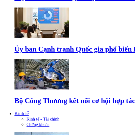
Ủy ban Cạnh tranh Quốc gia phổ biến L
Bộ Công Thương kết nối cơ hội hợp tác
Kinh tế
Kinh tế - Tài chính
Chứng khoán