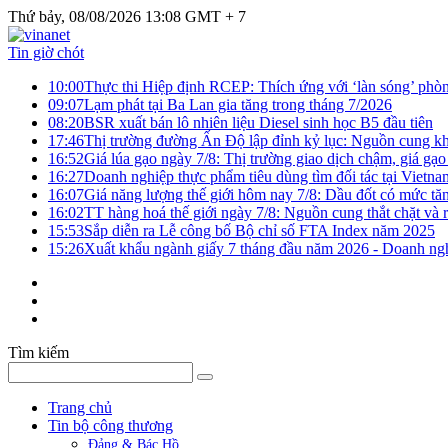
Thứ bảy, 08/08/2026 13:08 GMT + 7
Tin giờ chót
10:00
Thực thi Hiệp định RCEP: Thích ứng với ‘làn sóng’ phò
09:07
Lạm phát tại Ba Lan gia tăng trong tháng 7/2026
08:20
BSR xuất bán lô nhiên liệu Diesel sinh học B5 đầu tiên
17:46
Thị trường đường Ấn Độ lập đỉnh kỷ lục: Nguồn cung kha
16:52
Giá lúa gạo ngày 7/8: Thị trường giao dịch chậm, giá gạo
16:27
Doanh nghiệp thực phẩm tiêu dùng tìm đối tác tại Vietna
16:07
Giá năng lượng thế giới hôm nay 7/8: Dầu đốt có mức tăn
16:02
TT hàng hoá thế giới ngày 7/8: Nguồn cung thắt chặt và rủ
15:53
Sắp diễn ra Lễ công bố Bộ chỉ số FTA Index năm 2025
15:26
Xuất khẩu ngành giấy 7 tháng đầu năm 2026 - Doanh ngh
Tìm kiếm
Trang chủ
Tin bộ công thương
Đảng & Bác Hồ