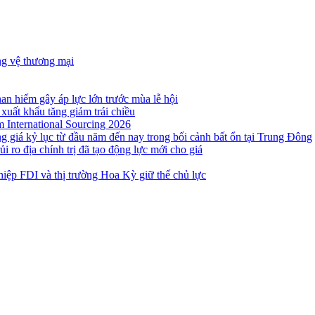
ng vệ thương mại
n hiếm gây áp lực lớn trước mùa lễ hội
 xuất khẩu tăng giảm trái chiều
m International Sourcing 2026
g giá kỷ lục từ đầu năm đến nay trong bối cảnh bất ổn tại Trung Đông
i ro địa chính trị đã tạo động lực mới cho giá
iệp FDI và thị trường Hoa Kỳ giữ thế chủ lực