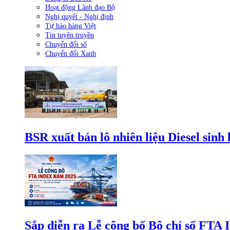
Hoạt động Lãnh đạo Bộ
Nghị quyết - Nghị định
Tự hào hàng Việt
Tin tuyên truyền
Chuyển đổi số
Chuyển đổi Xanh
BSR xuất bán lô nhiên liệu Diesel sinh
Sắp diễn ra Lễ công bố Bộ chỉ số FTA