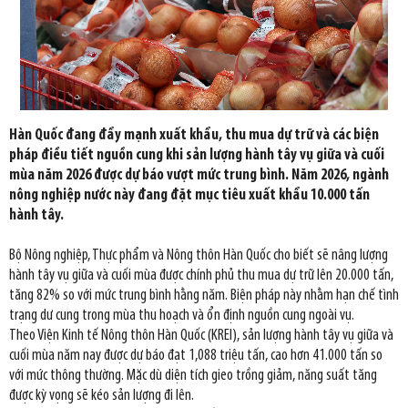
Hàn Quốc đang đẩy mạnh xuất khẩu, thu mua dự trữ và các biện
pháp điều tiết nguồn cung khi sản lượng hành tây vụ giữa và cuối
mùa năm 2026 được dự báo vượt mức trung bình. Năm 2026, ngành
nông nghiệp nước này đang đặt mục tiêu xuất khẩu 10.000 tấn
hành tây.
Bộ Nông nghiệp, Thực phẩm và Nông thôn Hàn Quốc cho biết sẽ nâng lượng
hành tây vụ giữa và cuối mùa được chính phủ thu mua dự trữ lên 20.000 tấn,
tăng 82% so với mức trung bình hằng năm. Biện pháp này nhằm hạn chế tình
trạng dư cung trong mùa thu hoạch và ổn định nguồn cung ngoài vụ.
Theo Viện Kinh tế Nông thôn Hàn Quốc (KREI), sản lượng hành tây vụ giữa và
cuối mùa năm nay được dự báo đạt 1,088 triệu tấn, cao hơn 41.000 tấn so
với mức thông thường. Mặc dù diện tích gieo trồng giảm, năng suất tăng
được kỳ vọng sẽ kéo sản lượng đi lên.