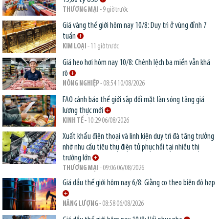
THƯƠNG MẠI
- 9 giờ trước
Giá vàng thế giới hôm nay 10/8: Duy trì ở vùng đỉnh 7
tuần
KIM LOẠI
- 11 giờ trước
Giá heo hơi hôm nay 10/8: Chênh lệch ba miền vẫn khá
rõ
NÔNG NGHIỆP
- 08:54 10/08/2026
FAO cảnh báo thế giới sắp đối mặt làn sóng tăng giá
lương thực mới
KINH TẾ
- 10:29 06/08/2026
Xuất khẩu điện thoại và linh kiện duy trì đà tăng trưởng
nhờ nhu cầu tiêu thụ điện tử phục hồi tại nhiều thị
trường lớn
THƯƠNG MẠI
- 09:06 06/08/2026
Giá dầu thế giới hôm nay 6/8: Giằng co theo biên độ hẹp
NĂNG LƯỢNG
- 08:58 06/08/2026