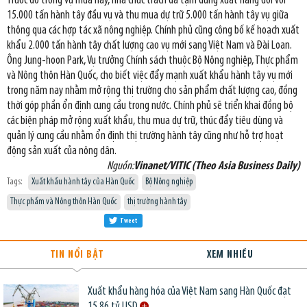
Trước đó trong vụ mùa này, nhà chức trách đã tạm dừng xuất hàng đối với
15.000 tấn hành tây đầu vụ và thu mua dự trữ 5.000 tấn hành tây vụ giữa
thông qua các hợp tác xã nông nghiệp. Chính phủ cũng công bố kế hoạch xuất
khẩu 2.000 tấn hành tây chất lượng cao vụ mới sang Việt Nam và Đài Loan.
Ông Jung-hoon Park, Vụ trưởng Chính sách thuộc Bộ Nông nghiệp, Thực phẩm
và Nông thôn Hàn Quốc, cho biết việc đẩy mạnh xuất khẩu hành tây vụ mới
trong năm nay nhằm mở rộng thị trường cho sản phẩm chất lượng cao, đồng
thời góp phần ổn định cung cầu trong nước. Chính phủ sẽ triển khai đồng bộ
các biện pháp mở rộng xuất khẩu, thu mua dự trữ, thúc đẩy tiêu dùng và
quản lý cung cầu nhằm ổn định thị trường hành tây cũng như hỗ trợ hoạt
động sản xuất của nông dân.
Nguồn:
Vinanet/VITIC (Theo Asia Business Daily)
Tags:
Xuất khẩu hành tây của Hàn Quốc
Bộ Nông nghiệp
Thực phẩm và Nông thôn Hàn Quốc
thị trường hành tây
Tweet
TIN NỔI BẬT
XEM NHIỀU
Xuất khẩu hàng hóa của Việt Nam sang Hàn Quốc đạt
15,86 tỷ USD