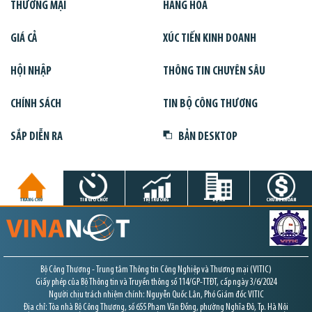
THƯƠNG MẠI
HÀNG HÓA
GIÁ CẢ
XÚC TIẾN KINH DOANH
HỘI NHẬP
THÔNG TIN CHUYÊN SÂU
CHÍNH SÁCH
TIN BỘ CÔNG THƯƠNG
SẮP DIỄN RA
BẢN DESKTOP
TRANG CHỦ
TIN GIỜ CHÓT
THỊ TRƯỜNG
DỰ ÁN
CHỨNG KHOÁN
Bộ Công Thương - Trung tâm Thông tin Công Nghiệp và Thương mại (VITIC)
Giấy phép của Bộ Thông tin và Truyền thông số 114/GP-TTĐT, cấp ngày 3/6/2024
Người chịu trách nhiệm chính: Nguyễn Quốc Lân, Phó Giám đốc VITIC
Địa chỉ: Tòa nhà Bộ Công Thương, số 655 Phạm Văn Đồng, phường Nghĩa Đô, Tp. Hà Nội