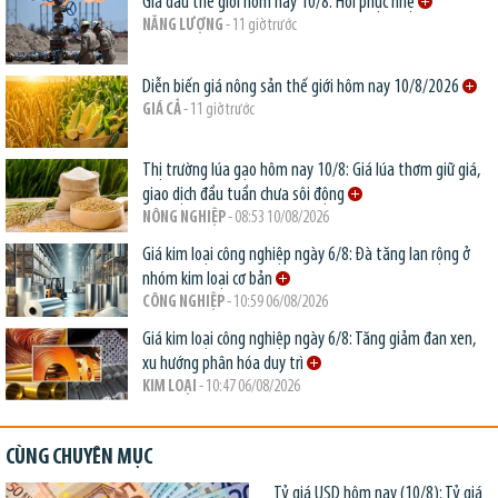
Giá dầu thế giới hôm nay 10/8: Hồi phục nhẹ
NĂNG LƯỢNG
- 11 giờ trước
Diễn biến giá nông sản thế giới hôm nay 10/8/2026
GIÁ CẢ
- 11 giờ trước
Thị trường lúa gạo hôm nay 10/8: Giá lúa thơm giữ giá,
giao dịch đầu tuần chưa sôi động
NÔNG NGHIỆP
- 08:53 10/08/2026
Giá kim loại công nghiệp ngày 6/8: Đà tăng lan rộng ở
nhóm kim loại cơ bản
CÔNG NGHIỆP
- 10:59 06/08/2026
Giá kim loại công nghiệp ngày 6/8: Tăng giảm đan xen,
xu hướng phân hóa duy trì
KIM LOẠI
- 10:47 06/08/2026
CÙNG CHUYÊN MỤC
Tỷ giá USD hôm nay (10/8): Tỷ giá