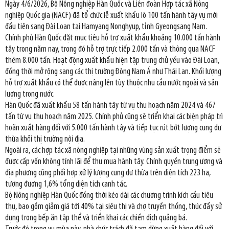
Ngày 4/6/2026, Bộ Nông nghiệp Hàn Quốc và Liên đoàn Hợp tác xã Nông
nghiệp Quốc gia (NACF) đã tổ chức lễ xuất khẩu lô 100 tấn hành tây vụ mới
đầu tiên sang Đài Loan tại Hamyang Nonghyup, tỉnh Gyeongsang Nam.
Chính phủ Hàn Quốc đặt mục tiêu hỗ trợ xuất khẩu khoảng 10.000 tấn hành
tây trong năm nay, trong đó hỗ trợ trực tiếp 2.000 tấn và thông qua NACF
thêm 8.000 tấn. Hoạt động xuất khẩu hiện tập trung chủ yếu vào Đài Loan,
đồng thời mở rộng sang các thị trường Đông Nam Á như Thái Lan. Khối lượng
hỗ trợ xuất khẩu có thể được nâng lên tùy thuộc nhu cầu nước ngoài và sản
lượng trong nước.
Hàn Quốc đã xuất khẩu 58 tấn hành tây từ vụ thu hoạch năm 2024 và 467
tấn từ vụ thu hoạch năm 2025. Chính phủ cũng sẽ triển khai các biện pháp trì
hoãn xuất hàng đối với 5.000 tấn hành tây và tiếp tục rút bớt lượng cung dư
thừa khỏi thị trường nội địa.
Ngoài ra, các hợp tác xã nông nghiệp tại những vùng sản xuất trọng điểm sẽ
được cấp vốn không tính lãi để thu mua hành tây. Chính quyền trung ương và
địa phương cũng phối hợp xử lý lượng cung dư thừa trên diện tích 223 ha,
tương đương 1,6% tổng diện tích canh tác.
Bộ Nông nghiệp Hàn Quốc đồng thời kéo dài các chương trình kích cầu tiêu
thụ, bao gồm giảm giá tới 40% tại siêu thị và chợ truyền thống, thúc đẩy sử
dụng trong bếp ăn tập thể và triển khai các chiến dịch quảng bá.