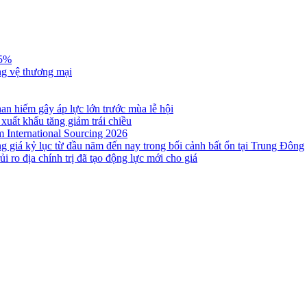
,5%
ng vệ thương mại
n hiếm gây áp lực lớn trước mùa lễ hội
 xuất khẩu tăng giảm trái chiều
m International Sourcing 2026
g giá kỷ lục từ đầu năm đến nay trong bối cảnh bất ổn tại Trung Đông
i ro địa chính trị đã tạo động lực mới cho giá