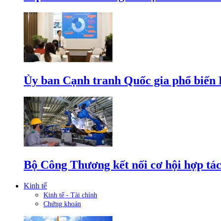
Ủy ban Cạnh tranh Quốc gia phổ biến L
Bộ Công Thương kết nối cơ hội hợp tác
Kinh tế
Kinh tế - Tài chính
Chứng khoán