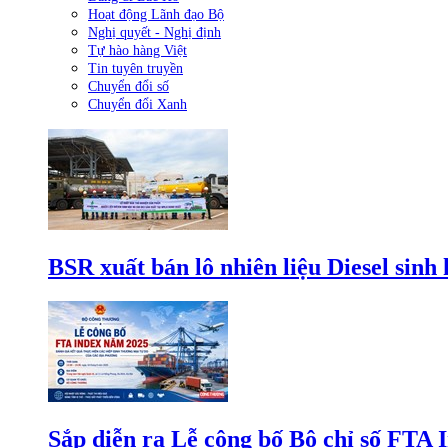
Hoạt động Lãnh đạo Bộ
Nghị quyết - Nghị định
Tự hào hàng Việt
Tin tuyên truyền
Chuyển đổi số
Chuyển đổi Xanh
BSR xuất bán lô nhiên liệu Diesel sinh
Sắp diễn ra Lễ công bố Bộ chỉ số FTA