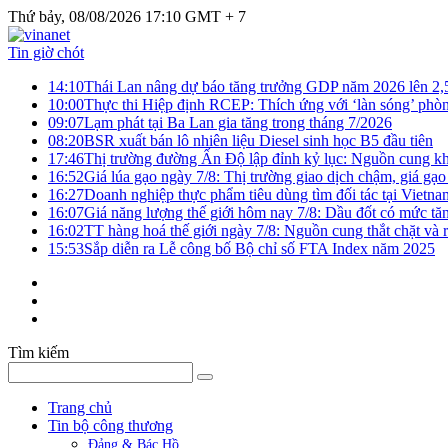
Thứ bảy, 08/08/2026 17:10 GMT + 7
Tin giờ chót
14:10
Thái Lan nâng dự báo tăng trưởng GDP năm 2026 lên 2
10:00
Thực thi Hiệp định RCEP: Thích ứng với ‘làn sóng’ phò
09:07
Lạm phát tại Ba Lan gia tăng trong tháng 7/2026
08:20
BSR xuất bán lô nhiên liệu Diesel sinh học B5 đầu tiên
17:46
Thị trường đường Ấn Độ lập đỉnh kỷ lục: Nguồn cung kha
16:52
Giá lúa gạo ngày 7/8: Thị trường giao dịch chậm, giá gạo
16:27
Doanh nghiệp thực phẩm tiêu dùng tìm đối tác tại Vietna
16:07
Giá năng lượng thế giới hôm nay 7/8: Dầu đốt có mức tăn
16:02
TT hàng hoá thế giới ngày 7/8: Nguồn cung thắt chặt và rủ
15:53
Sắp diễn ra Lễ công bố Bộ chỉ số FTA Index năm 2025
Tìm kiếm
Trang chủ
Tin bộ công thương
Đảng & Bác Hồ