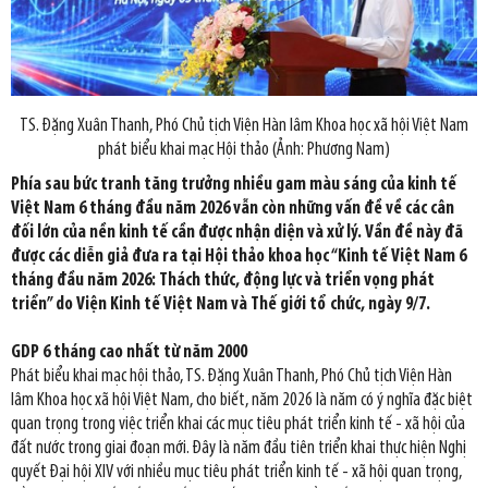
TS. Đặng Xuân Thanh, Phó Chủ tịch Viện Hàn lâm Khoa học xã hội Việt Nam
phát biểu khai mạc Hội thảo (Ảnh: Phương Nam)
Phía sau bức tranh tăng trưởng nhiều gam màu sáng của kinh tế
Việt Nam 6 tháng đầu năm 2026 vẫn còn những vấn đề về các cân
đối lớn của nền kinh tế cần được nhận diện và xử lý. Vần đề này đã
được các diễn giả đưa ra tại Hội thảo khoa học “Kinh tế Việt Nam 6
tháng đầu năm 2026: Thách thức, động lực và triển vọng phát
triển” do Viện Kinh tế Việt Nam và Thế giới tổ chức, ngày 9/7.
GDP 6 tháng cao nhất từ năm 2000
Phát biểu khai mạc hội thảo, TS. Đặng Xuân Thanh, Phó Chủ tịch Viện Hàn
lâm Khoa học xã hội Việt Nam, cho biết, năm 2026 là năm có ý nghĩa đặc biệt
quan trọng trong việc triển khai các mục tiêu phát triển kinh tế - xã hội của
đất nước trong giai đoạn mới. Đây là năm đầu tiên triển khai thực hiện Nghị
quyết Đại hội XIV với nhiều mục tiêu phát triển kinh tế - xã hội quan trọng,