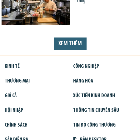
tăng
XEM THÊM
KINH TẾ
CÔNG NGHIỆP
THƯƠNG MẠI
HÀNG HÓA
GIÁ CẢ
XÚC TIẾN KINH DOANH
HỘI NHẬP
THÔNG TIN CHUYÊN SÂU
CHÍNH SÁCH
TIN BỘ CÔNG THƯƠNG
SẮP DIỄN RA
BẢN DESKTOP