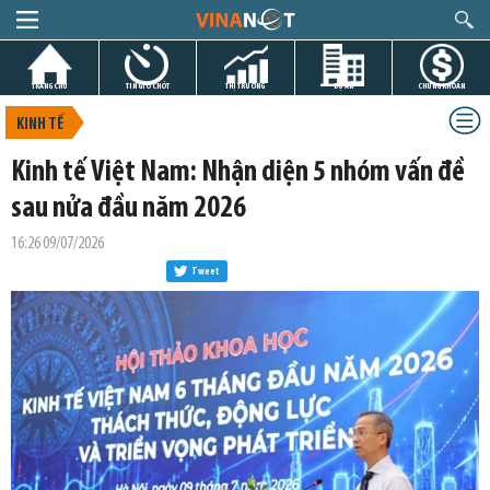
TRANG CHỦ
TIN GIỜ CHÓT
THỊ TRƯỜNG
DỰ ÁN
CHỨNG KHOÁN
KINH TẾ
Kinh tế Việt Nam: Nhận diện 5 nhóm vấn đề
sau nửa đầu năm 2026
16:26 09/07/2026
Tweet