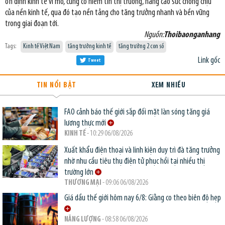
ổn định kinh tế vĩ mô, củng cố niềm tin thị trường, nâng cao sức chống chịu
của nền kinh tế, qua đó tạo nền tảng cho tăng trưởng nhanh và bền vững
trong giai đoạn tới.
Nguồn:
Thoibaonganhang
Tags:
Kinh tế Việt Nam
tăng trưởng kinh tế
tăng trưởng 2 con số
Link gốc
Tweet
TIN NỔI BẬT
XEM NHIỀU
FAO cảnh báo thế giới sắp đối mặt làn sóng tăng giá
lương thực mới
KINH TẾ
- 10:29 06/08/2026
Xuất khẩu điện thoại và linh kiện duy trì đà tăng trưởng
nhờ nhu cầu tiêu thụ điện tử phục hồi tại nhiều thị
trường lớn
THƯƠNG MẠI
- 09:06 06/08/2026
Giá dầu thế giới hôm nay 6/8: Giằng co theo biên độ hẹp
NĂNG LƯỢNG
- 08:58 06/08/2026