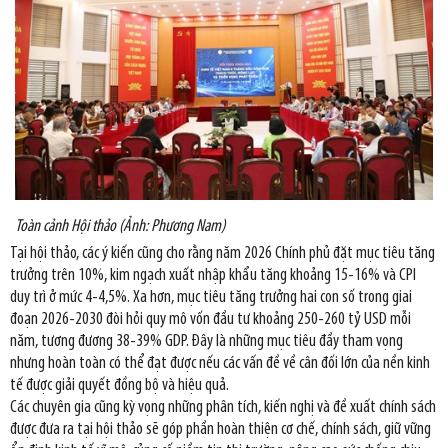
Toàn cảnh Hội thảo (Ảnh: Phương Nam)
Tại hội thảo, các ý kiến cũng cho rằng năm 2026 Chính phủ đặt mục tiêu tăng
trưởng trên 10%, kim ngạch xuất nhập khẩu tăng khoảng 15-16% và CPI
duy trì ở mức 4-4,5%. Xa hơn, mục tiêu tăng trưởng hai con số trong giai
đoạn 2026-2030 đòi hỏi quy mô vốn đầu tư khoảng 250-260 tỷ USD mỗi
năm, tương đương 38-39% GDP. Đây là những mục tiêu đầy tham vọng
nhưng hoàn toàn có thể đạt được nếu các vấn đề về cân đối lớn của nền kinh
tế được giải quyết đồng bộ và hiệu quả.
Các chuyên gia cũng kỳ vọng những phân tích, kiến nghị và đề xuất chính sách
được đưa ra tại hội thảo sẽ góp phần hoàn thiện cơ chế, chính sách, giữ vững