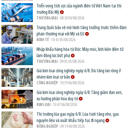
Triển vọng tích cực của ngành điện tử Việt Nam tại thị
trường Bắc Mỹ
THƯƠNG MẠI
- 08:30 04/08/2026
Trung Quốc bảo vệ mô hình tăng trưởng trước thềm đàm
phán thương mại với Mỹ và EU
KINH TẾ
- 10:43 05/08/2026
Nhập khẩu hàng hóa từ Đức: Máy móc, linh kiện điện tử
làm động lực bứt phá
THƯƠNG MẠI
- 09:05 05/08/2026
Giá kim loại công nghiệp ngày 6/8: Đà tăng lan rộng ở
nhóm kim loại cơ bản
CÔNG NGHIỆP
- 10:59 06/08/2026
Giá kim loại công nghiệp ngày 6/8: Tăng giảm đan xen,
xu hướng phân hóa duy trì
KIM LOẠI
- 10:47 06/08/2026
Thị trường lúa gạo ngày 6/8: Lúa tươi tăng nhẹ, gạo
nguyên liệu và xuất khẩu tiếp tục đi ngang
NÔNG NGHIỆP
- 09:14 06/08/2026