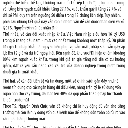
nghiệp chế biến, chế tạo; thương mại quốc tế tiếp tục là động lực quan trọng
với tổng kim ngạch xuất khẩu tăng 27,1%, xuất khẩu quý II tăng 22,7% và
chỉ số PMI duy trì trên ngưỡng 50 điểm trong 12 tháng liên tiếp. Tuy nhiên,
phía sau những kết quả này vẫn còn 5 nhóm vấn đề cần được nhận diện và xử
lý”, TS. Nguyễn Đình Chúc nhận định.
Thứ nhất, về cân đối xuất nhập khẩu, Việt Nam nhập siêu hơn 16 tỷ USD
trong 6 tháng đầu năm - mức cao nhất trong khoảng một thập kỷ. Dù phần
lớn giá trị nhập khẩu là nguyên liệu phục vụ sản xuất, nhập siêu vẫn gây áp
lực lên tỷ giá và dự trữ ngoại hối. Bên cạnh đó, khu vực FDI hiện chiếm khoảng
80% kim ngạch xuất khẩu, trong khi giá trị gia tăng nội địa có xu hướng
giảm, đặt ra yêu cầu nâng cao vai trò của doanh nghiệp trong nước trong
chuỗi giá trị xuất khẩu.
Thứ hai, về cân đối tiền tệ và tín dụng, một số chính sách gần đây như nới
room tín dụng cho các ngân hàng đủ điều kiện, nâng trần tỷ lệ sử dụng vốn
ngắn hạn cho vay trung, dài hạn lên 40% đã góp phần tháo gỡ áp lực thanh
khoản trước mắt.
Theo TS. Nguyễn Đình Chúc, vấn đề không chỉ là huy động đủ vốn cho tăng
trưởng mà còn là huy động vốn qua kênh nào để không dồn toàn bộ rủi ro vào
các ngân hàng thương mại.