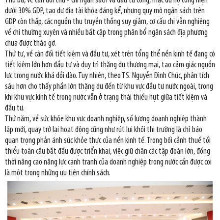
Thứ ba, về cân đối thu - chi ngân sách và đầu tư công, mặc dù nợ công hiện
dưới 30% GDP, tạo dư địa tài khóa đáng kể, nhưng quy mô ngân sách trên
GDP còn thấp, các nguồn thu truyền thống suy giảm, cơ cấu chi vẫn nghiêng
về chi thường xuyên và nhiều bất cập trong phân bổ ngân sách địa phương
chưa được tháo gỡ.
Thứ tư, về cân đối tiết kiệm và đầu tư, xét trên tổng thể nền kinh tế đang có
tiết kiệm lớn hơn đầu tư và duy trì thặng dư thương mại, tạo cảm giác nguồn
lực trong nước khá dồi dào. Tuy nhiên, theo TS. Nguyễn Đình Chúc, phân tích
sâu hơn cho thấy phần lớn thặng dư đến từ khu vực đầu tư nước ngoài, trong
khi khu vực kinh tế trong nước vẫn ở trạng thái thiếu hụt giữa tiết kiệm và
đầu tư.
Thứ năm, về sức khỏe khu vực doanh nghiệp, số lượng doanh nghiệp thành
lập mới, quay trở lại hoạt động cũng như rút lui khỏi thị trường là chỉ báo
quan trọng phản ánh sức khỏe thực của nền kinh tế. Trong bối cảnh thuế tối
thiểu toàn cầu bắt đầu được triển khai, việc giữ chân các tập đoàn lớn, đồng
thời nâng cao năng lực cạnh tranh của doanh nghiệp trong nước cần được coi
là một trong những ưu tiên chính sách.