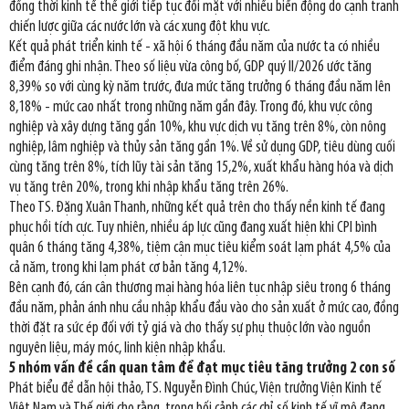
đồng thời kinh tế thế giới tiếp tục đối mặt với nhiều biến động do cạnh tranh
chiến lược giữa các nước lớn và các xung đột khu vực.
Kết quả phát triển kinh tế - xã hội 6 tháng đầu năm của nước ta có nhiều
điểm đáng ghi nhận. Theo số liệu vừa công bố, GDP quý II/2026 ước tăng
8,39% so với cùng kỳ năm trước, đưa mức tăng trưởng 6 tháng đầu năm lên
8,18% - mức cao nhất trong những năm gần đây. Trong đó, khu vực công
nghiệp và xây dựng tăng gần 10%, khu vực dịch vụ tăng trên 8%, còn nông
nghiệp, lâm nghiệp và thủy sản tăng gần 1%. Về sử dụng GDP, tiêu dùng cuối
cùng tăng trên 8%, tích lũy tài sản tăng 15,2%, xuất khẩu hàng hóa và dịch
vụ tăng trên 20%, trong khi nhập khẩu tăng trên 26%.
Theo TS. Đặng Xuân Thanh, những kết quả trên cho thấy nền kinh tế đang
phục hồi tích cực. Tuy nhiên, nhiều áp lực cũng đang xuất hiện khi CPI bình
quân 6 tháng tăng 4,38%, tiệm cận mục tiêu kiểm soát lạm phát 4,5% của
cả năm, trong khi lạm phát cơ bản tăng 4,12%.
Bên cạnh đó, cán cân thương mại hàng hóa liên tục nhập siêu trong 6 tháng
đầu năm, phản ánh nhu cầu nhập khẩu đầu vào cho sản xuất ở mức cao, đồng
thời đặt ra sức ép đối với tỷ giá và cho thấy sự phụ thuộc lớn vào nguồn
nguyên liệu, máy móc, linh kiện nhập khẩu.
5 nhóm vấn đề cần quan tâm để đạt mục tiêu tăng trưởng 2 con số
Phát biểu đề dẫn hội thảo, TS. Nguyễn Đình Chúc, Viện trưởng Viện Kinh tế
Việt Nam và Thế giới cho rằng, trong bối cảnh các chỉ số kinh tế vĩ mô đang