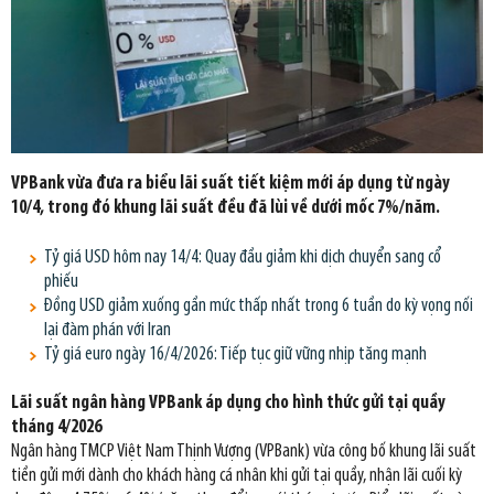
VPBank vừa đưa ra biểu lãi suất tiết kiệm mới áp dụng từ ngày
10/4, trong đó khung lãi suất đều đã lùi về dưới mốc 7%/năm.
Tỷ giá USD hôm nay 14/4: Quay đầu giảm khi dịch chuyển sang cổ
phiếu
Đồng USD giảm xuống gần mức thấp nhất trong 6 tuần do kỳ vọng nối
lại đàm phán với Iran
Tỷ giá euro ngày 16/4/2026: Tiếp tục giữ vững nhịp tăng mạnh
Lãi suất ngân hàng VPBank áp dụng cho hình thức gửi tại quầy
tháng 4/2026
Ngân hàng TMCP Việt Nam Thịnh Vượng (VPBank) vừa công bố khung lãi suất
tiền gửi mới dành cho khách hàng cá nhân khi gửi tại quầy, nhận lãi cuối kỳ