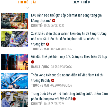
TIN NỔI BẬT
XEM NHIỀU
FAO cảnh báo thế giới sắp đối mặt làn sóng tăng giá
lương thực mới
KINH TẾ
- 10:29 06/08/2026
Xuất khẩu điện thoại và linh kiện duy trì đà tăng trưởng
nhờ nhu cầu tiêu thụ điện tử phục hồi tại nhiều thị
trường lớn
THƯƠNG MẠI
- 09:06 06/08/2026
Giá dầu thế giới hôm nay 6/8: Giằng co theo biên độ hẹp
NĂNG LƯỢNG
- 08:58 06/08/2026
Triển vọng tích cực của ngành điện tử Việt Nam tại thị
trường Bắc Mỹ
THƯƠNG MẠI
- 08:30 04/08/2026
Trung Quốc bảo vệ mô hình tăng trưởng trước thềm đàm
phán thương mại với Mỹ và EU
KINH TẾ
- 10:43 05/08/2026