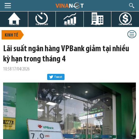
TRANG CHỦ
TIN GIỜ CHÓT
THỊ TRƯỜNG
DỰ ÁN
CHỨNG KHOÁN
KINH TẾ
Lãi suất ngân hàng VPBank giảm tại nhiều
kỳ hạn trong tháng 4
10:58 17/04/2026
Tweet