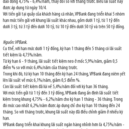
dao động 4,75% - 6,4%/năm, thay đổi so với tháng trước. Biểu lãi suất này
được áp dụng từ ngày 10/4.
Với tiền gửi tại quầy của khách hàng cá nhân, VPBank đang triển khai 5 nhóm
hạn mức tiền gửi với khung lãi suất khác nhau, gồm dưới 1 tỷ, từ 1 tỷ đến
dưới 3 tỷ, từ 3 tỷ đến dưới 10 tỷ, từ 10 tỷ đến dưới 50 tỷ và trên 50 tỷ đồng.
Nguồn: VPBank.
Cụ thể, với hạn mức dưới 1 tỷ đồng, kỳ hạn 1 tháng đến 5 tháng có lãi suất
tiết kiệm là 4,75%/năm.
Từ kỳ hạn 6 - 9 tháng, lãi suất tiết kiệm neo ở mốc 5,9%/năm, giảm 0,5
điểm % so với mức 6,4%/năm của tháng trước.
Trong khi đó, từ kỳ hạn 10 tháng đến kỳ hạn 24 tháng, VPBank đang niêm yết
lên lãi suất về mức 6,1%/năm, giảm 0,5 điểm %.
Còn lãi suất tiết kiệm đã lùi về 5,4%/năm đối với kỳ hạn 36 tháng.
Với mức tiền gửi từ 1 tỷ đến 3 tỷ đồng, VPBank đang ấn định lãi suất tiết
kiệm trong khung 4,75% - 6,2%/năm cho kỳ hạn 1 tháng - 36 tháng. Trong
đó mức cao nhất 6,2%/năm được áp dụng chỉ cho kỳ hạn 10 tháng đến 24
tháng. So với tháng trước, khung lãi suất này đã điều chỉnh giảm ở nhiều kỳ
hạn.
VPBank đang triển khai khung lãi suất ngân hàng nhỉnh hơn là 4,75%/năm -