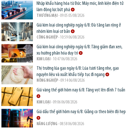
Nhập khẩu hàng hóa từ Đức: Máy móc, linh kiện điện tử
làm động lực bứt phá
THƯƠNG MẠI
- 09:05 05/08/2026
Giá kim loại công nghiệp ngày 6/8: Đà tăng lan rộng ở
nhóm kim loại cơ bản
CÔNG NGHIỆP
- 10:59 06/08/2026
Giá kim loại công nghiệp ngày 6/8: Tăng giảm đan xen,
xu hướng phân hóa duy trì
KIM LOẠI
- 10:47 06/08/2026
Thị trường lúa gạo ngày 6/8: Lúa tươi tăng nhẹ, gạo
nguyên liệu và xuất khẩu tiếp tục đi ngang
NÔNG NGHIỆP
- 09:14 06/08/2026
Giá vàng thế giới hôm nay 6/8: Tăng vọt lên đỉnh 7 tuần
KIM LOẠI
- 09:06 06/08/2026
Giá dầu thế giới hôm nay 6/8: Giằng co theo biên độ hẹp
NĂNG LƯỢNG
- 08:58 06/08/2026