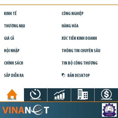
KINH TẾ
CÔNG NGHIỆP
THƯƠNG MẠI
HÀNG HÓA
GIÁ CẢ
XÚC TIẾN KINH DOANH
HỘI NHẬP
THÔNG TIN CHUYÊN SÂU
CHÍNH SÁCH
TIN BỘ CÔNG THƯƠNG
SẮP DIỄN RA
BẢN DESKTOP
TRANG CHỦ
TIN GIỜ CHÓT
THỊ TRƯỜNG
DỰ ÁN
CHỨNG KHOÁN