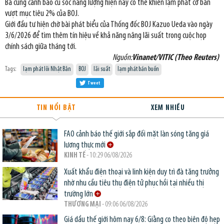
Bà cũng cảnh báo cú sốc năng lượng hiện nay có thể khiến lạm phát cơ bản
vượt mục tiêu 2% của BOJ.
Giới đầu tư hiện chờ bài phát biểu của Thống đốc BOJ Kazuo Ueda vào ngày
3/6/2026 để tìm thêm tín hiệu về khả năng nâng lãi suất trong cuộc họp
chính sách giữa tháng tới.
Nguồn:
Vinanet/VITIC (Theo Reuters)
Tags:
lạm phát lõi Nhật Bản
BOJ
lãi suất
lạm phát bán buốn
Tweet
TIN NỔI BẬT
XEM NHIỀU
FAO cảnh báo thế giới sắp đối mặt làn sóng tăng giá
lương thực mới
KINH TẾ
- 10:29 06/08/2026
Xuất khẩu điện thoại và linh kiện duy trì đà tăng trưởng
nhờ nhu cầu tiêu thụ điện tử phục hồi tại nhiều thị
trường lớn
THƯƠNG MẠI
- 09:06 06/08/2026
Giá dầu thế giới hôm nay 6/8: Giằng co theo biên độ hẹp