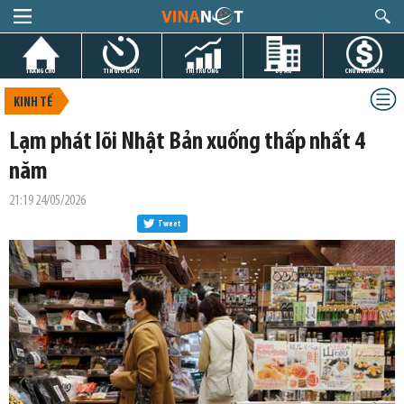
TRANG CHỦ
TIN GIỜ CHÓT
THỊ TRƯỜNG
DỰ ÁN
CHỨNG KHOÁN
KINH TẾ
Lạm phát lõi Nhật Bản xuống thấp nhất 4
năm
21:19 24/05/2026
Tweet