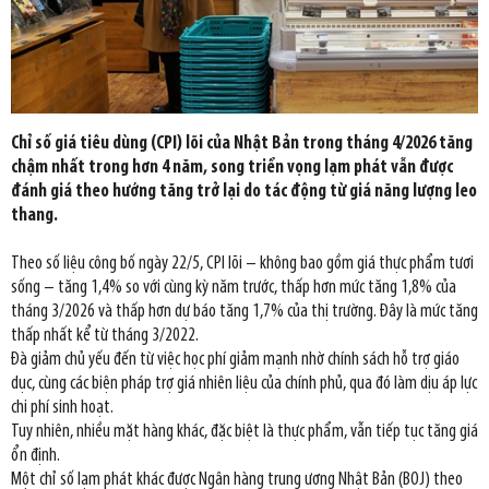
Chỉ số giá tiêu dùng (CPI) lõi của Nhật Bản trong tháng 4/2026 tăng
chậm nhất trong hơn 4 năm, song triển vọng lạm phát vẫn được
đánh giá theo hướng tăng trở lại do tác động từ giá năng lượng leo
thang.
Theo số liệu công bố ngày 22/5, CPI lõi – không bao gồm giá thực phẩm tươi
sống – tăng 1,4% so với cùng kỳ năm trước, thấp hơn mức tăng 1,8% của
tháng 3/2026 và thấp hơn dự báo tăng 1,7% của thị trường. Đây là mức tăng
thấp nhất kể từ tháng 3/2022.
Đà giảm chủ yếu đến từ việc học phí giảm mạnh nhờ chính sách hỗ trợ giáo
dục, cùng các biện pháp trợ giá nhiên liệu của chính phủ, qua đó làm dịu áp lực
chi phí sinh hoạt.
Tuy nhiên, nhiều mặt hàng khác, đặc biệt là thực phẩm, vẫn tiếp tục tăng giá
ổn định.
Một chỉ số lạm phát khác được Ngân hàng trung ương Nhật Bản (BOJ) theo