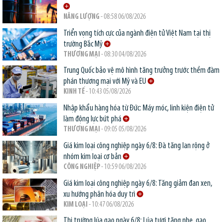
NĂNG LƯỢNG
- 08:58 06/08/2026
Triển vọng tích cực của ngành điện tử Việt Nam tại thị
trường Bắc Mỹ
THƯƠNG MẠI
- 08:30 04/08/2026
Trung Quốc bảo vệ mô hình tăng trưởng trước thềm đàm
phán thương mại với Mỹ và EU
KINH TẾ
- 10:43 05/08/2026
Nhập khẩu hàng hóa từ Đức: Máy móc, linh kiện điện tử
làm động lực bứt phá
THƯƠNG MẠI
- 09:05 05/08/2026
Giá kim loại công nghiệp ngày 6/8: Đà tăng lan rộng ở
nhóm kim loại cơ bản
CÔNG NGHIỆP
- 10:59 06/08/2026
Giá kim loại công nghiệp ngày 6/8: Tăng giảm đan xen,
xu hướng phân hóa duy trì
KIM LOẠI
- 10:47 06/08/2026
Thị trường lúa gạo ngày 6/8: Lúa tươi tăng nhẹ, gạo