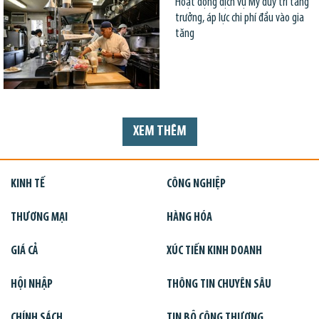
Hoạt động dịch vụ Mỹ duy trì tăng
trưởng, áp lực chi phí đầu vào gia
tăng
XEM THÊM
KINH TẾ
CÔNG NGHIỆP
THƯƠNG MẠI
HÀNG HÓA
GIÁ CẢ
XÚC TIẾN KINH DOANH
HỘI NHẬP
THÔNG TIN CHUYÊN SÂU
CHÍNH SÁCH
TIN BỘ CÔNG THƯƠNG