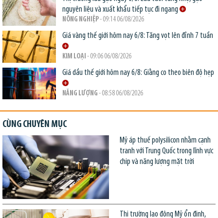
nguyên liệu và xuất khẩu tiếp tục đi ngang
NÔNG NGHIỆP
- 09:14 06/08/2026
Giá vàng thế giới hôm nay 6/8: Tăng vọt lên đỉnh 7 tuần
KIM LOẠI
- 09:06 06/08/2026
Giá dầu thế giới hôm nay 6/8: Giằng co theo biên độ hẹp
NĂNG LƯỢNG
- 08:58 06/08/2026
CÙNG CHUYÊN MỤC
Mỹ áp thuế polysilicon nhằm cạnh
tranh với Trung Quốc trong lĩnh vực
chip và năng lượng mặt trời
Thị trường lao động Mỹ ổn định,