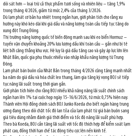
dõi sát hơn – loại trừ cả thực phẩm tươi sống và nhiên liệu – tăng 1,9%
trong tháng 4/2026, giảm từ mức 2,4% của tháng 3/2026.
Dù lạm phát cơ bản hạ nhiệt trong ngắn hạn, giới phân tích cho rằng xu
hướng này khó kéo dài khi giá dầu và năng lượng toàn cầu tiếp tục tăng do
xung đột Trung Đông.
Thị trường năng lượng quốc tế biến động mạnh sau khi eo biển Hormuz –
tuyến vận chuyển khoảng 20% lưu lượng dầu khí toàn cầu – gần như bị tê
liệt bởi căng thẳng khu vực. Hệ lụy là giá dầu tăng cao và gây áp lực lớn lên
Nhật Bản, quốc gia phụ thuộc nhiều vào nhập khẩu năng lượng từ Trung
Đông.
Lạm phát bán buôn của Nhật Bản trong tháng 4/2026 cũng tăng mạnh nhất
ba năm do giá dầu và hóa chất leo thang, làm gia tăng kỳ vọng BOJ sẽ tiếp
tục nâng lãi suất trong thời gian gần.
Giới phân tích hiện cho rằng BOJ nhiều khả năng nâng lãi suất chính sách
ngắn hạn lên 1% tại cuộc họp ngày 15-16/6/2026, từ mức 0,75% hiện nay.
Thành viên Hội đồng chính sách BOJ Junko Koeda cho biết ngân hàng trung
ương đang theo dõi chặt tốc độ lan tỏa của lạm phát từ giá bán buôn sang
giá tiêu dùng nhằm đánh giá thời điểm và tốc độ nâng lãi suất phù hợp.
Theo bà Koeda, BOJ cần tăng lãi suất với tốc độ thích hợp để kiểm soát lạm
phát cao, đồng thời hạn chế tác động tiêu cực lên nền kinh tế.