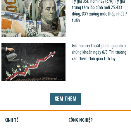
Tỷ giá USD hôm nay (6/8): Tỷ giá
trung tâm lập đỉnh mới 25.433
đồng, DXY xuống mức thấp nhất 7
tuần
Góc nhìn kỹ thuật phiên giao dịch
chứng khoán ngày 6/8: Thị trường
cần thêm thời gian tích lũy
XEM THÊM
KINH TẾ
CÔNG NGHIỆP