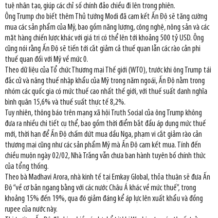
tuệ nhân tạo, giúp các chỉ số chính đảo chiều đi lên trong phiên.
Ông Trump cho biết thêm Thủ tướng Modi đã cam kết Ấn Độ sẽ tăng cường
mua các sản phẩm của Mỹ, bao gồm năng lượng, công nghệ, nông sản và các
mặt hàng chiến lược khác với giá trị có thể lên tới khoảng 500 tỷ USD. Ông
cũng nói rằng Ấn Độ sẽ tiến tới cắt giảm cả thuế quan lẫn các rào cản phi
thuế quan đối với Mỹ về mức 0.
Theo dữ liệu của Tổ chức Thương mại Thế giới (WTO), trước khi ông Trump tái
đắc cử và nâng thuế nhập khẩu của Mỹ trong năm ngoái, Ấn Độ nằm trong
nhóm các quốc gia có mức thuế cao nhất thế giới, với thuế suất danh nghĩa
bình quân 15,6% và thuế suất thực tế 8,2%.
Tuy nhiên, thông báo trên mạng xã hội Truth Social của ông Trump không
đưa ra nhiều chi tiết cụ thể, bao gồm thời điểm bắt đầu áp dụng mức thuế
mới, thời hạn để Ấn Độ chấm dứt mua dầu Nga, phạm vi cắt giảm rào cản
thương mại cũng như các sản phẩm Mỹ mà Ấn Độ cam kết mua. Tính đến
chiều muộn ngày 02/02, Nhà Trắng vẫn chưa ban hành tuyên bố chính thức
của tổng thống.
Theo bà Madhavi Arora, nhà kinh tế tại Emkay Global, thỏa thuận sẽ đưa Ấn
Độ “về cơ bản ngang bằng với các nước Châu Á khác về mức thuế”, trong
khoảng 15% đến 19%, qua đó giảm đáng kể áp lực lên xuất khẩu và đồng
rupee của nước này.