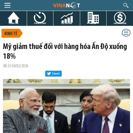
TRANG CHỦ
TIN GIỜ CHÓT
THỊ TRƯỜNG
DỰ ÁN
CHỨNG KHOÁN
KINH TẾ
Mỹ giảm thuế đối với hàng hóa Ấn Độ xuống
18%
08:33 04/02/2026
Tweet