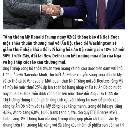
Tổng thống Mỹ Donald Trump ngày 02/02 thông báo đã đạt được
một thỏa thuận thương mại với Ấn Độ, theo đó Washington sẽ
giảm thuế nhập khẩu đối với hàng hóa Ấn Độ xuống còn 18% từ mức
50% trước đây, đổi lại New Delhi cam kết ngừng mua dầu của Nga
và hạ thấp các rào cản thương mại.
Ông Trump công bố thỏa thuận trên mạng xã hội sau cuộc điện đàm với Thủ
tướng Ấn Độ Narendra Modi, cho biết Ấn Độ sẽ chuyển sang mua dầu từ Mỹ
và có thể cả từ Venezuela. Một quan chức Nhà Trắng nói với Reuters rằng Mỹ
sẽ hủy bỏ mức thuế 25% áp lên toàn bộ hàng nhập khẩu từ Ấn Độ do nước
này mua dầu Nga, vốn được cộng dồn lên mức thuế đối ứng 25% trước đó.
Thị trường chứng khoán phản ứng tích cực với thông tin này. Cổ phiếu các
công ty Ấn Độ niêm yết tại Mỹ đồng loạt tăng mạnh, trong đó Infosys tăng
4,3%, Wipro tăng 6,8%, HDFC Bank tăng 4,4%, còn quỹ ETF iShares MSCI
India tăng 3%. Thông báo của ông Trump cũng góp phần cải thiện tâm lý
chung trên thị trường Mỹ, cùng với đà tăng của nhóm cổ phiếu bán dẫn và trí