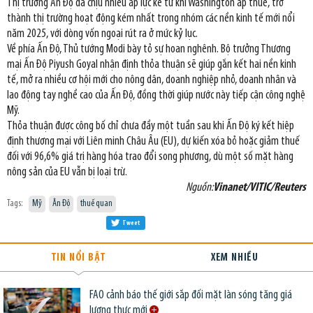
Thị trường Ấn Độ đã chịu nhiều áp lực kể từ khi Washington áp thuế, trở
thành thị trường hoạt động kém nhất trong nhóm các nền kinh tế mới nổi
năm 2025, với dòng vốn ngoại rút ra ở mức kỷ lục.
Về phía Ấn Độ, Thủ tướng Modi bày tỏ sự hoan nghênh. Bộ trưởng Thương
mại Ấn Độ Piyush Goyal nhận định thỏa thuận sẽ giúp gắn kết hai nền kinh
tế, mở ra nhiều cơ hội mới cho nông dân, doanh nghiệp nhỏ, doanh nhân và
lao động tay nghề cao của Ấn Độ, đồng thời giúp nước này tiếp cận công nghệ
Mỹ.
Thỏa thuận được công bố chỉ chưa đầy một tuần sau khi Ấn Độ ký kết hiệp
định thương mại với Liên minh Châu Âu (EU), dự kiến xóa bỏ hoặc giảm thuế
đối với 96,6% giá trị hàng hóa trao đổi song phương, dù một số mặt hàng
nông sản của EU vẫn bị loại trừ.
Nguồn:
Vinanet/VITIC/Reuters
Tags:
Mỹ
Ân Độ
thuế quan
Tweet
TIN NỔI BẬT
XEM NHIỀU
FAO cảnh báo thế giới sắp đối mặt làn sóng tăng giá
lương thực mới