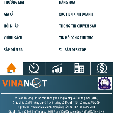
THƯƠNG MẠI
HÀNG HÓA
GIÁ CẢ
XÚC TIẾN KINH DOANH
HỘI NHẬP
THÔNG TIN CHUYÊN SÂU
CHÍNH SÁCH
TIN BỘ CÔNG THƯƠNG
SẮP DIỄN RA
BẢN DESKTOP
TRANG CHỦ
TIN GIỜ CHÓT
THỊ TRƯỜNG
DỰ ÁN
CHỨNG KHOÁN
Bộ Công Thương - Trung tâm Thông tin Công Nghiệp và Thương mại (VITIC)
Giấy phép của Bộ Thông tin và Truyền thông số 114/GP-TTĐT, cấp ngày 3/6/2024
Người chịu trách nhiệm chính: Nguyễn Quốc Lân, Phó Giám đốc VITIC
Địa chỉ: Tòa nhà Bộ Công Thương, số 655 Phạm Văn Đồng, phường Nghĩa Đô, Tp. Hà Nội