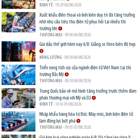
KINH TẾ
- 10:29 06/08/2026
Xuất khẩu điện thoại và linh kiện duy trì đà tăng trưởng
nhờ nhu cầu tiêu thụ điện tử phục hồi tại nhiều thị
trường lớn
THƯƠNG MẠI
- 09:06 06/08/2026
Giá dầu thế giới hôm nay 6/8: Giằng co theo biên độ hẹp
NĂNG LƯỢNG
- 08:58 06/08/2026
Triển vọng tích cực của ngành điện tử Việt Nam tại thị
trường Bắc Mỹ
THƯƠNG MẠI
- 08:30 04/08/2026
Trung Quốc bảo vệ mô hình tăng trưởng trước thềm đàm
phán thương mại với Mỹ và EU
KINH TẾ
- 10:43 05/08/2026
Nhập khẩu hàng hóa từ Đức: Máy móc, linh kiện điện tử
làm động lực bứt phá
THƯƠNG MẠI
- 09:05 05/08/2026
Giá kim loại công nghiệp ngày 6/8: Đà tăng lan rộng ở