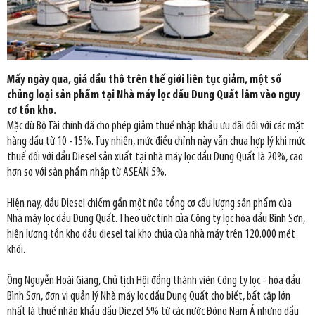
Mấy ngày qua, giá dầu thô trên thế giới liên tục giảm, một số
chủng loại sản phẩm tại Nhà máy lọc dầu Dung Quất lâm vào nguy
cơ tồn kho.
Mặc dù Bộ Tài chính đã cho phép giảm thuế nhập khẩu ưu đãi đối với các mặt
hàng dầu từ 10 -15%. Tuy nhiên, mức điều chỉnh này vẫn chưa hợp lý khi mức
thuế đối với dầu Diesel sản xuất tại nhà máy lọc dầu Dung Quất là 20%, cao
hơn so với sản phẩm nhập từ ASEAN 5%.
Hiện nay, dầu Diesel chiếm gần một nửa tổng cơ cấu lượng sản phẩm của
Nhà máy lọc dầu Dung Quất. Theo ước tính của Công ty lọc hóa dầu Bình Sơn,
hiện lượng tồn kho dầu diesel tại kho chứa của nhà máy trên 120.000 mét
khối.
Ông Nguyễn Hoài Giang, Chủ tịch Hội đồng thành viên Công ty lọc - hóa dầu
Bình Sơn, đơn vị quản lý Nhà máy lọc dầu Dung Quất cho biết, bất cập lớn
nhất là thuế nhập khẩu dầu Diezel 5% từ các nước Đông Nam Á nhưng dầu