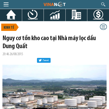
TRANG CHỦ
TIN GIỜ CHÓT
THỊ TRƯỜNG
DỰ ÁN
CHỨNG KHOÁN
KINH TẾ
Nguy cơ tồn kho cao tại Nhà máy lọc dầu
Dung Quất
20:46 26/08/2015
Tweet