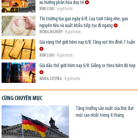
xu hướng phân hóa duy trì
KIM LOẠI
- 6 giờ trước
Thị trường lúa gạo ngày 6/8: Lúa tươi tăng nhẹ, gạo
nguyên liệu và xuất khẩu tiếp tục đi ngang
NÔNG NGHIỆP
- 8 giờ trước
Giá vàng thế giới hôm nay 6/8: Tăng vọt lên đỉnh 7 tuần
KIM LOẠI
- 8 giờ trước
Giá dầu thế giới hôm nay 6/8: Giằng co theo biên độ hẹp
NĂNG LƯỢNG
- 8 giờ trước
CÙNG CHUYÊN MỤC
Tăng trưởng sản xuất của Đức đạt
mức cao nhất trong 4 tháng