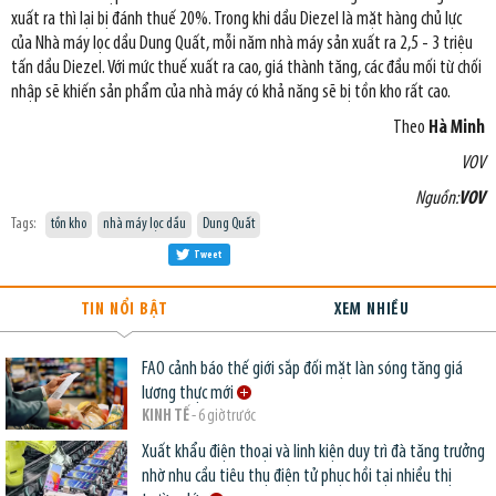
xuất ra thì lại bị đánh thuế 20%. Trong khi dầu Diezel là mặt hàng chủ lực
của Nhà máy lọc dầu Dung Quất, mỗi năm nhà máy sản xuất ra 2,5 - 3 triệu
tấn dầu Diezel. Với mức thuế xuất ra cao, giá thành tăng, các đầu mối từ chối
nhập sẽ khiến sản phẩm của nhà máy có khả năng sẽ bị tồn kho rất cao.
Theo
Hà Minh
VOV
Nguồn:
VOV
Tags:
tồn kho
nhà máy lọc dầu
Dung Quất
Tweet
TIN NỔI BẬT
XEM NHIỀU
FAO cảnh báo thế giới sắp đối mặt làn sóng tăng giá
lương thực mới
KINH TẾ
- 6 giờ trước
Xuất khẩu điện thoại và linh kiện duy trì đà tăng trưởng
nhờ nhu cầu tiêu thụ điện tử phục hồi tại nhiều thị