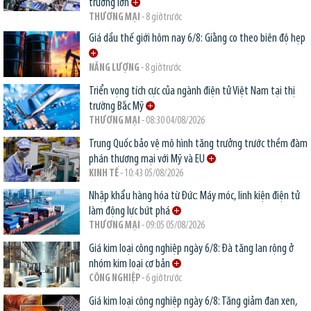
trường lớn
THƯƠNG MẠI
- 8 giờ trước
Giá dầu thế giới hôm nay 6/8: Giằng co theo biên độ hẹp
NĂNG LƯỢNG
- 8 giờ trước
Triển vọng tích cực của ngành điện tử Việt Nam tại thị
trường Bắc Mỹ
THƯƠNG MẠI
- 08:30 04/08/2026
Trung Quốc bảo vệ mô hình tăng trưởng trước thềm đàm
phán thương mại với Mỹ và EU
KINH TẾ
- 10:43 05/08/2026
Nhập khẩu hàng hóa từ Đức: Máy móc, linh kiện điện tử
làm động lực bứt phá
THƯƠNG MẠI
- 09:05 05/08/2026
Giá kim loại công nghiệp ngày 6/8: Đà tăng lan rộng ở
nhóm kim loại cơ bản
CÔNG NGHIỆP
- 6 giờ trước
Giá kim loại công nghiệp ngày 6/8: Tăng giảm đan xen,