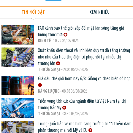
TIN NỔI BẬT
XEM NHIỀU
FAO cảnh báo thế giới sắp đối mặt làn sóng tăng giá
lương thực mới
KINH TẾ
- 10:29 06/08/2026
Xuất khẩu điện thoại và linh kiện duy trì đà tăng trưởng
nhờ nhu cầu tiêu thụ điện tử phục hồi tại nhiều thị
trường lớn
THƯƠNG MẠI
- 09:06 06/08/2026
Giá dầu thế giới hôm nay 6/8: Giằng co theo biên độ hẹp
NĂNG LƯỢNG
- 08:58 06/08/2026
Triển vọng tích cực của ngành điện tử Việt Nam tại thị
trường Bắc Mỹ
THƯƠNG MẠI
- 08:30 04/08/2026
Trung Quốc bảo vệ mô hình tăng trưởng trước thềm đàm
phán thương mại với Mỹ và EU