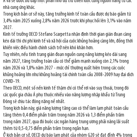
Á và sẽ được bù đắp một phần nhờ dự trữ chiến lược cùng nguồn hàng từ các
nhà cung ứng khác.
Trong kịch bản cơ sở này, tăng trưởng kinh tế toàn cầu được dự báo giảm từ
3,4% năm 2025 xuống 2,8% năm 2026 trước khi phục hồi lên 3,1% vào năm
2027.
Kinh tế trưởng OECD Stefano Scarpetta nhận định thời gian gián đoạn càng
kéo dài thì chi phí kinh tế và xã hội của cuộc khủng hoảng càng lớn, đồng thời
khiến việc điều hành chính sách trở nên khó khăn hơn.
Tuy nhiên, nếu tình trạng gián đoạn nguồn cung năng lượng kéo dài sang
năm 2027, tăng trưởng toàn cầu có thể giảm mạnh xuống còn 2,1% trong
năm 2026 và 1,8% năm 2027 - mức chỉ thường xuất hiện trong các cuộc
khủng hoảng lớn như khủng hoảng tài chính toàn cầu 2008-2009 hay đại dịch
COVID-19.
Theo OECD, một số nền kinh tế thậm chí có thể rơi vào suy thoái, trong đó
các quốc gia châu Á phụ thuộc nhiều vào năng lượng nhập khẩu từ Trung
Đông sẽ chịu tác động nặng nề nhất.
Trong kịch bản này, giá năng lượng tăng cao có thể làm lạm phát toàn cầu
tăng thêm 0,4 điểm phần trăm trong năm 2026 và 1,3 điểm phần trăm
trong năm 2027, qua đó buộc các ngân hàng trung ương phải nâng lãi suất
thêm từ 0,5-0,75 điểm phần trăm trong ngắn hạn.
Ở kịch bản cơ sở, OECD dự báo lạm phát của nhóm G20 sẽ đạt đỉnh 4% trong