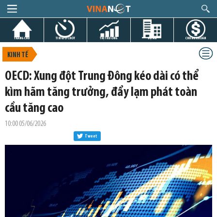
TRANG CHỦ
TIN GIỜ CHÓT
THỊ TRƯỜNG
DỰ ÁN
CHỨNG KHOÁN
KINH TẾ
OECD: Xung đột Trung Đông kéo dài có thể
kìm hãm tăng trưởng, đẩy lạm phát toàn
cầu tăng cao
10:00 05/06/2026
Tweet