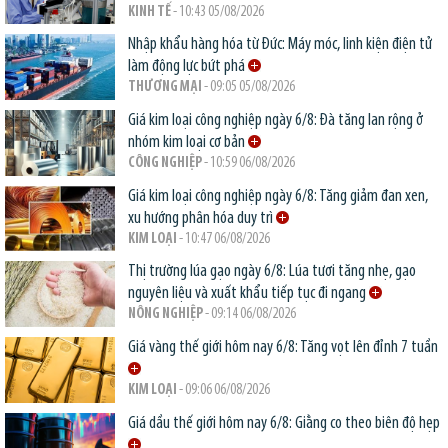
KINH TẾ
- 10:43 05/08/2026
Nhập khẩu hàng hóa từ Đức: Máy móc, linh kiện điện tử
làm động lực bứt phá
THƯƠNG MẠI
- 09:05 05/08/2026
Giá kim loại công nghiệp ngày 6/8: Đà tăng lan rộng ở
nhóm kim loại cơ bản
CÔNG NGHIỆP
- 10:59 06/08/2026
Giá kim loại công nghiệp ngày 6/8: Tăng giảm đan xen,
xu hướng phân hóa duy trì
KIM LOẠI
- 10:47 06/08/2026
Thị trường lúa gạo ngày 6/8: Lúa tươi tăng nhẹ, gạo
nguyên liệu và xuất khẩu tiếp tục đi ngang
NÔNG NGHIỆP
- 09:14 06/08/2026
Giá vàng thế giới hôm nay 6/8: Tăng vọt lên đỉnh 7 tuần
KIM LOẠI
- 09:06 06/08/2026
Giá dầu thế giới hôm nay 6/8: Giằng co theo biên độ hẹp