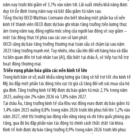
năm nay trước khi giảm về 3,1% vào năm tới. Lãi suất nhiều khả năng được
duy trì ổn định trong năm nay và bắt đầu giảm từ năm sau.
Tổng thư ký OECD Mathias Cormann cho biết khoảng một phần ba số nền
kinh tế thành viên OECD được dự báo ghi nhận tăng trưởng tiền lương thực
âm trong năm nay, đồng nghĩa mức sống của người lao động sẽ suy giảm –
một tác động thực tế phía sau các con số lạm phát.
OECD cũng dự báo tăng trưởng thương mại toàn cầu sẽ chậm lại sau năm
2025 tăng trưởng mạnh mẽ. Tuy nhiên, nhu cầu lớn đối với hàng hóa và đầu
tư liên quan đến trí tuệ nhân tạo (AI), đặc biệt tại châu Á, sẽ tiếp tục hỗ trợ
hoạt động thương mại.
Triển vọng phân hóa giữa các nền kinh tế lớn
Trong kịch bản cơ sở, xuất khẩu năng lượng gia tăng sẽ hỗ trợ tốt cho kinh tế
Mỹ, bù đắp một phần tác động tiêu cực từ giá cả tăng đối với sức mua của hộ
gia đình. Tăng trưởng kinh tế Mỹ được dự báo giảm từ mức 2,1% trong năm
2025, xuống còn 2% năm 2026 và 1,8% năm 2027.
Tại châu Âu, tăng trưởng kinh tế của Khu vực đồng euro được dự báo giảm từ
1,4% năm 2025 xuống 0,8% trong năm 2026 trước khi phục hồi lên 1,2% vào
năm 2027, nhờ thị trường lao động vẫn vững vàng và chi tiêu quốc phòng gia
tăng, qua đó bù đắp phần nào tác động từ chính sách thắt chặt tài khóa.
Kinh tế Anh được dự báo tăng trưởng 0,9% trong năm 2026 trước khi phục