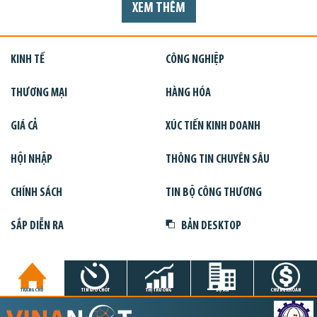
XEM THÊM
KINH TẾ
CÔNG NGHIỆP
THƯƠNG MẠI
HÀNG HÓA
GIÁ CẢ
XÚC TIẾN KINH DOANH
HỘI NHẬP
THÔNG TIN CHUYÊN SÂU
CHÍNH SÁCH
TIN BỘ CÔNG THƯƠNG
SẮP DIỄN RA
BẢN DESKTOP
TRANG CHỦ
TIN GIỜ CHÓT
THỊ TRƯỜNG
DỰ ÁN
CHỨNG KHOÁN