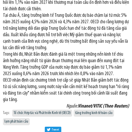
hồi lên 1,1% vào năm 2027 khi thương mại toàn cầu ổn định hơn và điều kiện
tài chính được cải thiện.
Tại châu Á, tăng trưởng kinh tế Trung Quốc được dự báo chậm lại từ mức 5%
năm 2025 xuống 4,5% năm 2026 và 4,3% năm 2027. OECD cho rằng lượng dự
trữ năng lượng dồi dào giúp Trung Quốc hạn chế tác động từ đà tăng của giá
dầu. Xuất khẩu cũng được hỗ trợ bởi việc Mỹ giảm thuế quan và năng lực
cạnh tranh của lĩnh vực công nghệ, dù thị trường bất động sản suy yếu vẫn là
lực cản đối với tăng trưởng.
Trong khi đó, Nhật Bản được đánh giá là một trong những nền kinh tế chịu
ảnh hưởng nặng nhất từ gián đoạn thương mại liên quan đến xung đột tại
Vùng Vịnh. Tăng trưởng GDP của nước này được dự báo giảm từ 1,1% năm
2025 xuống 0,6% năm 2026 trước khi nhích lên 0,8% vào năm 2027.
OECD nhận định các chương trình trợ cấp sẽ giúp Nhật Bản giảm bớt tác động
từ cú sốc năng lượng, song nước này vẫn cần một kế hoạch trung hạn "rõ ràng
và đáng tin cậy" nhằm kiểm soát tài chính công trong bối cảnh lãi suất đang
gia tăng.
Nguồn:
Vinanet/VITIC (Theo Reuters)
Tags:
Tổ chức Hợp tác và Phát triển Kinh tế (OECD)
tăng trưởng kinh tế toàn cầu
lạm phát toàn cầu
Tweet