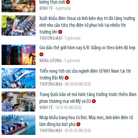
lương thực mới
KINH TẾ
- 4 giờ trước
Xuất khẩu điện thoại và linh kiện duy trì đà tăng trưởng
nhờ nhu cầu tiêu thụ điện tử phục hồi tại nhiều thị
trường lớn
THƯƠNG MẠI
- 5 giờ trước
Giá dầu thế giới hôm nay 6/8: Giằng co theo biên độ hẹp
NĂNG LƯỢNG
- 5 giờ trước
Triển vọng tích cực của ngành điện tử Việt Nam tại thị
trường Bắc Mỹ
THƯƠNG MẠI
- 08:30 04/08/2026
Trung Quốc bảo vệ mô hình tăng trưởng trước thềm đàm
phán thương mại với Mỹ và EU
KINH TẾ
- 10:43 05/08/2026
Nhập khẩu hàng hóa từ Đức: Máy móc, linh kiện điện tử
làm động lực bứt phá
THƯƠNG MẠI
- 09:05 05/08/2026