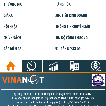
THƯƠNG MẠI
HÀNG HÓA
GIÁ CẢ
XÚC TIẾN KINH DOANH
HỘI NHẬP
THÔNG TIN CHUYÊN SÂU
CHÍNH SÁCH
TIN BỘ CÔNG THƯƠNG
SẮP DIỄN RA
BẢN DESKTOP
TRANG CHỦ
TIN GIỜ CHÓT
THỊ TRƯỜNG
DỰ ÁN
CHỨNG KHOÁN
Bộ Công Thương - Trung tâm Thông tin Công Nghiệp và Thương mại (VITIC)
Giấy phép của Bộ Thông tin và Truyền thông số 114/GP-TTĐT, cấp ngày 3/6/2024
Người chịu trách nhiệm chính: Nguyễn Quốc Lân, Phó Giám đốc VITIC