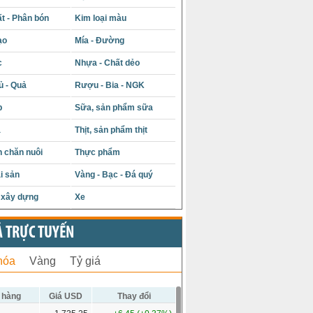
t - Phân bón
Kim loại màu
ạo
Mía - Đường
c
Nhựa - Chất dẻo
ủ - Quả
Rượu - Bia - NGK
p
Sữa, sản phẩm sữa
á
Thịt, sản phẩm thịt
 chăn nuôi
Thực phẩm
i sản
Vàng - Bạc - Đá quý
u xây dựng
Xe
Ả TRỰC TUYẾN
hóa
Vàng
Tỷ giá
 hàng
Giá USD
Thay đổi