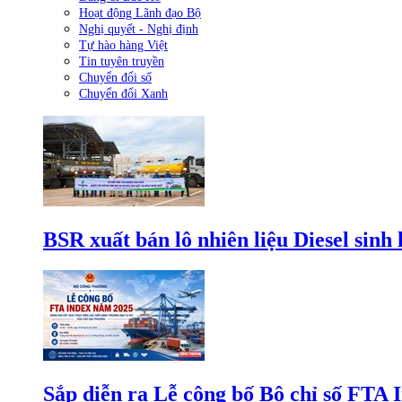
Hoạt động Lãnh đạo Bộ
Nghị quyết - Nghị định
Tự hào hàng Việt
Tin tuyên truyền
Chuyển đổi số
Chuyển đổi Xanh
BSR xuất bán lô nhiên liệu Diesel sinh
Sắp diễn ra Lễ công bố Bộ chỉ số FTA