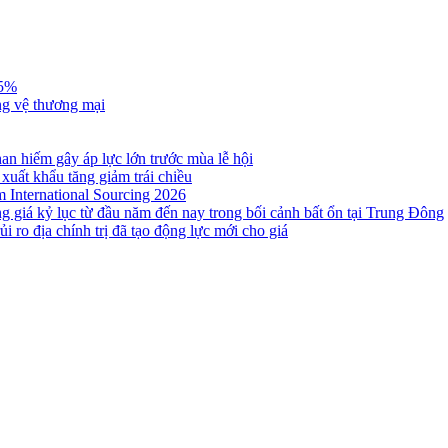
,5%
ng vệ thương mại
n hiếm gây áp lực lớn trước mùa lễ hội
 xuất khẩu tăng giảm trái chiều
m International Sourcing 2026
g giá kỷ lục từ đầu năm đến nay trong bối cảnh bất ổn tại Trung Đông
i ro địa chính trị đã tạo động lực mới cho giá