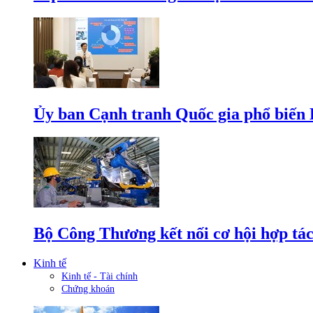
Ủy ban Cạnh tranh Quốc gia phổ biến L
Bộ Công Thương kết nối cơ hội hợp tác
Kinh tế
Kinh tế - Tài chính
Chứng khoán