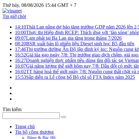
Thứ bảy, 08/08/2026 15:44 GMT + 7
Tin giờ chót
14:10
Thái Lan nâng dự báo tăng trưởng GDP năm 2026 lên 2
10:00
Thực thi Hiệp định RCEP: Thích ứng với ‘làn sóng’ phò
09:07
Lạm phát tại Ba Lan gia tăng trong tháng 7/2026
08:20
BSR xuất bán lô nhiên liệu Diesel sinh học B5 đầu tiên
17:46
Thị trường đường Ấn Độ lập đỉnh kỷ lục: Nguồn cung kha
16:52
Giá lúa gạo ngày 7/8: Thị trường giao dịch chậm, giá gạo
16:27
Doanh nghiệp thực phẩm tiêu dùng tìm đối tác tại Vietna
16:07
Giá năng lượng thế giới hôm nay 7/8: Dầu đốt có mức tăn
16:02
TT hàng hoá thế giới ngày 7/8: Nguồn cung thắt chặt và rủ
15:53
Sắp diễn ra Lễ công bố Bộ chỉ số FTA Index năm 2025
Tìm kiếm
Trang chủ
Tin bộ công thương
Đảng & Bác Hồ