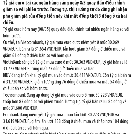
Tỷ giá euro tại các ngân hàng sáng ngày 8/5 quay đầu điều chỉnh
giảm so với phiên trước. Tương tự, thị trường tự do cũng ghi nhận
pha giảm giá của đồng tiền này khi mất đồng thời 3 đồng ở cả hai
chiều.
Tỷ giá euro hôm nay (08/05) quay đầu điều chỉnh tại nhiều ngân hàng so với
hôm trước.
Cụ thể, tại Vietcombank, tỷ giá mua euro được niêm yết ở mức 30.069
VND/EUR, bán ra là 31.654 VND/EUR, lần lượt giảm 57 đồng ở chiều mua và
giảm 61 đồng ở chiều bán so với hôm qua.
VietinBank công bố tỷ giá mua euro ở mức 30.363 VND/EUR, tỷ giá bán ra là
31.723 VND/EUR, cùng mất 73 đồng ở chiều mua và bán.
BIDV đang triển khai tỷ giá mua vào ở mức 30.411 VND/EUR. Còn tỷ giá bán ra
ở 31.730 VND/EUR, giảm tương ứng 76 đồng ở chiều mua và mất 54 đồng ở
chiều bán so với hôm trước.
Techcombank đang áp dụng tỷ giá mua vào euro ở mức 30.223 VND/EUR,
thấp hơn 83 đồng so với phiên trước. Tương tự, tỷ giá bán ra lùi 84 đồng về
mức 31.600 VND/EUR.
Eximbank đang niêm yết tỷ giá mua - bán lần lượt 30.273 VND/EUR và
31.619 VND/EUR, giảm lần lượt 188 đồng ở chiều mua và thấp hơn 184 đồng
ở chiều bán so với hôm qua.