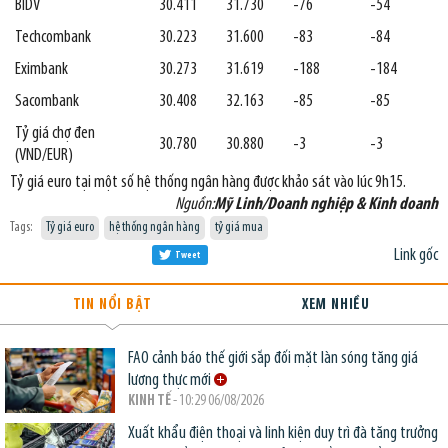
BIDV
30.411
31.730
-76
-54
Techcombank
30.223
31.600
-83
-84
Eximbank
30.273
31.619
-188
-184
Sacombank
30.408
32.163
-85
-85
Tỷ giá chợ đen
30.780
30.880
-3
-3
(VND/EUR)
Tỷ giá euro tại một số hệ thống ngân hàng được khảo sát vào lúc 9h15.
Nguồn:
Mỹ Linh/Doanh nghiệp & Kinh doanh
Tags:
Tỷ giá euro
hệ thống ngân hàng
tỷ giá mua
Link gốc
Tweet
TIN NỔI BẬT
XEM NHIỀU
FAO cảnh báo thế giới sắp đối mặt làn sóng tăng giá
lương thực mới
KINH TẾ
- 10:29 06/08/2026
Xuất khẩu điện thoại và linh kiện duy trì đà tăng trưởng