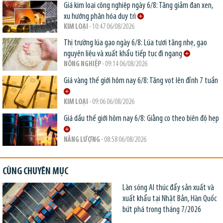
Giá kim loại công nghiệp ngày 6/8: Tăng giảm đan xen,
xu hướng phân hóa duy trì
KIM LOẠI
- 10:47 06/08/2026
Thị trường lúa gạo ngày 6/8: Lúa tươi tăng nhẹ, gạo
nguyên liệu và xuất khẩu tiếp tục đi ngang
NÔNG NGHIỆP
- 09:14 06/08/2026
Giá vàng thế giới hôm nay 6/8: Tăng vọt lên đỉnh 7 tuần
KIM LOẠI
- 09:06 06/08/2026
Giá dầu thế giới hôm nay 6/8: Giằng co theo biên độ hẹp
NĂNG LƯỢNG
- 08:58 06/08/2026
CÙNG CHUYÊN MỤC
Làn sóng AI thúc đẩy sản xuất và
xuất khẩu tại Nhật Bản, Hàn Quốc
bứt phá trong tháng 7/2026