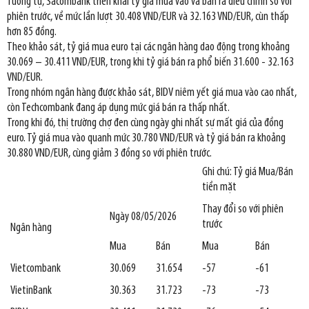
Tương tự, Sacombank triển khai tỷ giá mua vào và bán ra điều chỉnh so với
phiên trước, về mức lần lượt 30.408 VND/EUR và 32.163 VND/EUR, cùn thấp
hơn 85 đồng.
Theo khảo sát, tỷ giá mua euro tại các ngân hàng dao động trong khoảng
30.069 – 30.411 VND/EUR, trong khi tỷ giá bán ra phổ biến 31.600 - 32.163
VND/EUR.
Trong nhóm ngân hàng được khảo sát, BIDV niêm yết giá mua vào cao nhất,
còn Techcombank đang áp dụng mức giá bán ra thấp nhất.
Trong khi đó, thị trường chợ đen cùng ngày ghi nhất sự mất giá của đồng
euro. Tỷ giá mua vào quanh mức 30.780 VND/EUR và tỷ giá bán ra khoảng
30.880 VND/EUR, cùng giảm 3 đồng so với phiên trước.
Ghi chú: Tỷ giá Mua/Bán
tiền mặt
Thay đổi so với phiên
Ngày 08/05/2026
trước
Ngân hàng
Mua
Bán
Mua
Bán
Vietcombank
30.069
31.654
-57
-61
VietinBank
30.363
31.723
-73
-73