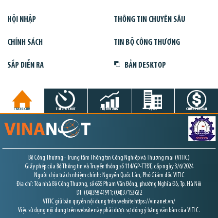
HỘI NHẬP
THÔNG TIN CHUYÊN SÂU
CHÍNH SÁCH
TIN BỘ CÔNG THƯƠNG
SẮP DIỄN RA
BẢN DESKTOP
TRANG CHỦ
TIN GIỜ CHÓT
THỊ TRƯỜNG
DỰ ÁN
CHỨNG KHOÁN
Bộ Công Thương - Trung tâm Thông tin Công Nghiệp và Thương mại (VITIC)
Giấy phép của Bộ Thông tin và Truyền thông số 114/GP-TTĐT, cấp ngày 3/6/2024
Người chịu trách nhiệm chính: Nguyễn Quốc Lân, Phó Giám đốc VITIC
Địa chỉ: Tòa nhà Bộ Công Thương, số 655 Phạm Văn Đồng, phường Nghĩa Đô, Tp. Hà Nội
ĐT: (04)39341911; (04)37153632
VITIC giữ bản quyền nội dung trên website https://vinanet.vn/
Việc sử dụng nội dung trên website này phải được sự đồng ý bằng văn bản của VITIC.