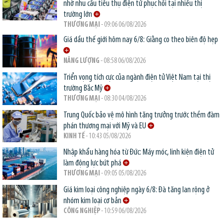
nhờ nhu cầu tiêu thụ điện tử phục hồi tại nhiều thị
trường lớn
THƯƠNG MẠI
- 09:06 06/08/2026
Giá dầu thế giới hôm nay 6/8: Giằng co theo biên độ hẹp
NĂNG LƯỢNG
- 08:58 06/08/2026
Triển vọng tích cực của ngành điện tử Việt Nam tại thị
trường Bắc Mỹ
THƯƠNG MẠI
- 08:30 04/08/2026
Trung Quốc bảo vệ mô hình tăng trưởng trước thềm đàm
phán thương mại với Mỹ và EU
KINH TẾ
- 10:43 05/08/2026
Nhập khẩu hàng hóa từ Đức: Máy móc, linh kiện điện tử
làm động lực bứt phá
THƯƠNG MẠI
- 09:05 05/08/2026
Giá kim loại công nghiệp ngày 6/8: Đà tăng lan rộng ở
nhóm kim loại cơ bản
CÔNG NGHIỆP
- 10:59 06/08/2026