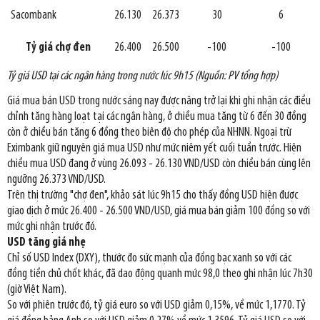
Sacombank
26.130
26.373
30
6
Tỷ giá chợ đen
26.400
26.500
-100
-100
Tỷ giá USD tại các ngân hàng trong nước lúc 9h15 (Nguồn: PV tổng hợp)
Giá mua bán USD trong nước sáng nay được nâng trở lại khi ghi nhận các điều
chỉnh tăng hàng loạt tại các ngân hàng, ở chiều mua tăng từ 6 đến 30 đồng
còn ở chiều bán tăng 6 đồng theo biên độ cho phép của NHNN. Ngoại trừ
Eximbank giữ nguyên giá mua USD như mức niêm yết cuối tuần trước. Hiện
chiều mua USD đang ở vùng 26.093 - 26.130 VND/USD còn chiều bán cùng lên
ngưỡng 26.373 VND/USD.
Trên thị trường "chợ đen", khảo sát lúc 9h15 cho thấy đồng USD hiện được
giao dịch ở mức 26.400 - 26.500 VND/USD, giá mua bán giảm 100 đồng so với
mức ghi nhận trước đó.
USD tăng giá nhẹ
Chỉ số USD Index (DXY), thước đo sức mạnh của đồng bạc xanh so với các
đồng tiền chủ chốt khác, đã dao động quanh mức 98,0 theo ghi nhận lúc 7h30
(giờ Việt Nam).
So với phiên trước đó, tỷ giá euro so với USD giảm 0,15%, về mức 1,1770. Tỷ