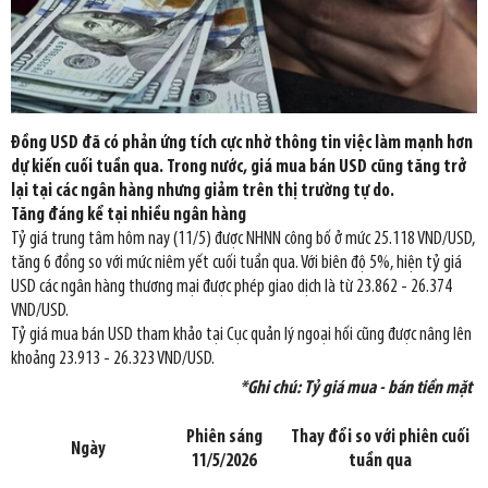
Đồng USD đã có phản ứng tích cực nhờ thông tin việc làm mạnh hơn
dự kiến cuối tuần qua. Trong nước, giá mua bán USD cũng tăng trở
lại tại các ngân hàng nhưng giảm trên thị trường tự do.
Tăng đáng kể tại nhiều ngân hàng
Tỷ giá trung tâm hôm nay (11/5) được NHNN công bố ở mức 25.118 VND/USD,
tăng 6 đồng so với mức niêm yết cuối tuần qua. Với biên độ 5%, hiện tỷ giá
USD các ngân hàng thương mại được phép giao dịch là từ 23.862 - 26.374
VND/USD.
Tỷ giá mua bán USD tham khảo tại Cục quản lý ngoại hối cũng được nâng lên
khoảng 23.913 - 26.323 VND/USD.
*Ghi chú: Tỷ giá mua - bán tiền mặt
Phiên sáng
Thay đổi so với phiên cuối
Ngày
11/5/2026
tuần qua