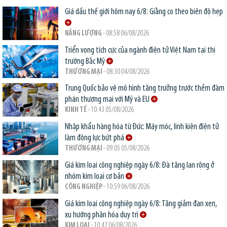
Giá dầu thế giới hôm nay 6/8: Giằng co theo biên độ hẹp
NĂNG LƯỢNG
- 08:58 06/08/2026
Triển vọng tích cực của ngành điện tử Việt Nam tại thị
trường Bắc Mỹ
THƯƠNG MẠI
- 08:30 04/08/2026
Trung Quốc bảo vệ mô hình tăng trưởng trước thềm đàm
phán thương mại với Mỹ và EU
KINH TẾ
- 10:43 05/08/2026
Nhập khẩu hàng hóa từ Đức: Máy móc, linh kiện điện tử
làm động lực bứt phá
THƯƠNG MẠI
- 09:05 05/08/2026
Giá kim loại công nghiệp ngày 6/8: Đà tăng lan rộng ở
nhóm kim loại cơ bản
CÔNG NGHIỆP
- 10:59 06/08/2026
Giá kim loại công nghiệp ngày 6/8: Tăng giảm đan xen,
xu hướng phân hóa duy trì
KIM LOẠI
- 10:47 06/08/2026