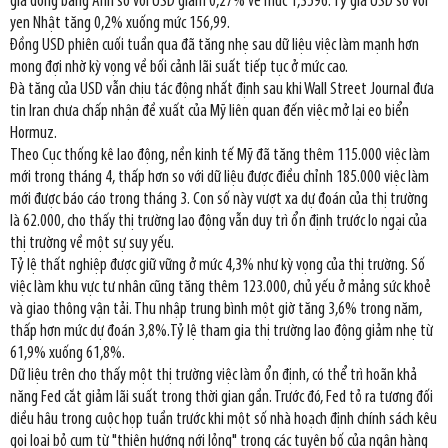
giá đồng bảng Anh so với USD giảm 0,27% về mức 1,3596. Tỷ giá USD so với
yen Nhật tăng 0,2% xuống mức 156,99.
Đồng USD phiên cuối tuần qua đã tăng nhẹ sau dữ liệu việc làm mạnh hơn
mong đợi nhờ kỳ vọng về bối cảnh lãi suất tiếp tục ở mức cao.
Đà tăng của USD vẫn chịu tác động nhất định sau khi Wall Street Journal đưa
tin Iran chưa chấp nhận đề xuất của Mỹ liên quan đến việc mở lại eo biển
Hormuz.
Theo Cục thống kê lao động, nền kinh tế Mỹ đã tăng thêm 115.000 việc làm
mới trong tháng 4, thấp hơn so với dữ liệu được điều chỉnh 185.000 việc làm
mới được báo cáo trong tháng 3. Con số này vượt xa dự đoán của thị trường
là 62.000, cho thấy thị trường lao động vẫn duy trì ổn định trước lo ngại của
thị trường về một sự suy yếu.
Tỷ lệ thất nghiệp được giữ vững ở mức 4,3% như kỳ vọng của thị trường. Số
việc làm khu vực tư nhân cũng tăng thêm 123.000, chủ yếu ở mảng sức khoẻ
và giao thông vận tải. Thu nhập trung bình một giờ tăng 3,6% trong năm,
thấp hơn mức dự đoán 3,8%.Tỷ lệ tham gia thị trường lao động giảm nhẹ từ
61,9% xuống 61,8%.
Dữ liệu trên cho thấy một thị trường việc làm ổn định, có thể trì hoãn khả
năng Fed cắt giảm lãi suất trong thời gian gần. Trước đó, Fed tỏ ra tương đối
diều hâu trong cuộc họp tuần trước khi một số nhà hoạch định chính sách kêu
gọi loại bỏ cụm từ "thiên hướng nới lỏng" trong các tuyên bố của ngân hàng