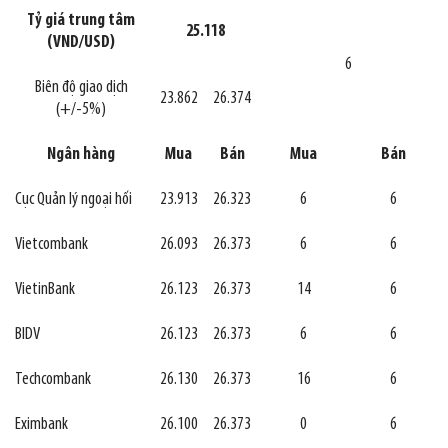
Tỷ giá trung tâm
25.118
(VND/USD)
6
Biên độ giao dịch
23.862
26.374
(+/-5%)
Ngân hàng
Mua
Bán
Mua
Bán
Cục Quản lý ngoại hối
23.913
26.323
6
6
Vietcombank
26.093
26.373
6
6
VietinBank
26.123
26.373
14
6
BIDV
26.123
26.373
6
6
Techcombank
26.130
26.373
16
6
Eximbank
26.100
26.373
0
6