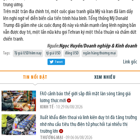
trung ương.
Trên mặt trận địa chính trị, một cuộc giao tranh giữa Mỹ và Iran đã làm dấy
lên nghi ngờ về diễn biến của tiến trình hòa bình. Tổng thống Mỹ Donald
Trump đã giảm nhẹ các cuộc đụng độ này và nhấn mạnh rằng lệnh ngừng bắn
vẫn được duy trì, một lần nữa kêu gọi Tehran ký một thỏa thuận và chấm dứt
chiến tranh.
Nguồn:
Ngọc Huyền/Doanh nghiệp & Kinh doanh
Tags:
Tỷ giá USD hôm nay
tỷ giá USD
đồng USD
ngân hàng thương mại
Link gốc
Tweet
TIN NỔI BẬT
XEM NHIỀU
FAO cảnh báo thế giới sắp đối mặt làn sóng tăng giá
lương thực mới
KINH TẾ
- 10:29 06/08/2026
Xuất khẩu điện thoại và linh kiện duy trì đà tăng trưởng
nhờ nhu cầu tiêu thụ điện tử phục hồi tại nhiều thị
trường lớn
THƯƠNG MẠI
- 09:06 06/08/2026