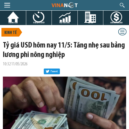
TRANG CHỦ
TIN GIỜ CHÓT
THỊ TRƯỜNG
DỰ ÁN
CHỨNG KHOÁN
KINH TẾ
Tỷ giá USD hôm nay 11/5: Tăng nhẹ sau bảng
lương phi nông nghiệp
10:32 11/05/2026
Tweet