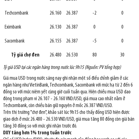
Techcombank
26.160
26.387
-2
0
Eximbank
26.130
26.387
0
0
Sacombank
26.155
26.387
-5
0
Tỷ giá chợ đen
26.480
26.530
80
30
Tỷ giá USD tại các ngân hàng trong nước lúc 9h15 (Nguồn: PV tổng hợp)
Giá mua USD trong nước sáng nay ghi nhận một số điều chỉnh giảm ở các
ngân hàng như VietinBank, Techcombank, Sacombank với mức hạ từ 2 đến 6
đồng so với mức niêm yết cùng giờ cuối tuần qua. Hiện chiều mua USD dao
động trong phạm vi 26.107 - 26.160 VND/USD, giá mua cao nhất nằm ở
Techcombank, còn chiều bán giữ nguyên ở mốc 26.387 VND/USD.
Trên thị trường "chợ đen", khảo sát lúc 9h15 cho thấy đồng USD hiện được
giao dịch ở mức 26.480 - 26.530 VND/USD, giá mua tăng 80 đồng còn giá bán
tăng 30 đồng so với mức ghi nhận trước đó.
DXY tăng hơn 1% trong tuần trước