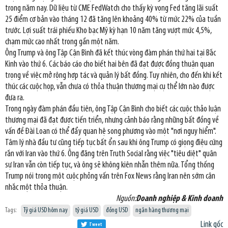
trong năm nay. Dữ liệu từ CME FedWatch cho thấy kỳ vọng Fed tăng lãi suất
25 điểm cơ bản vào tháng 12 đã tăng lên khoảng 40% từ mức 22% của tuần
trước. Lợi suất trái phiếu Kho bạc Mỹ kỳ hạn 10 năm tăng vượt mức 4,5%,
chạm mức cao nhất trong gần một năm.
Ông Trump và ông Tập Cận Bình đã kết thúc vòng đàm phán thứ hai tại Bắc
Kinh vào thứ 6. Các báo cáo cho biết hai bên đã đạt được đồng thuận quan
trọng về việc mở rộng hợp tác và quản lý bất đồng. Tuy nhiên, cho đến khi kết
thúc các cuộc họp, vẫn chưa có thỏa thuận thương mại cụ thể lớn nào được
đưa ra.
Trong ngày đàm phán đầu tiên, ông Tập Cận Bình cho biết các cuộc thảo luận
thương mại đã đạt được tiến triển, nhưng cảnh báo rằng những bất đồng về
vấn đề Đài Loan có thể đẩy quan hệ song phương vào một "nơi nguy hiểm".
Tâm lý nhà đầu tư cũng tiếp tục bất ổn sau khi ông Trump có giọng điệu cứng
rắn với Iran vào thứ 6. Ông đăng trên Truth Social rằng việc "tiêu diệt" quân
sự Iran vẫn còn tiếp tục, và ông sẽ không kiên nhẫn thêm nữa. Tổng thống
Trump nói trong một cuộc phỏng vấn trên Fox News rằng Iran nên sớm cân
nhắc một thỏa thuận.
Nguồn:
Doanh nghiệp & Kinh doanh
Tags:
Tỷ giá USD hôm nay
tỷ giá USD
đồng USD
ngân hàng thương mại
Link gốc
Tweet