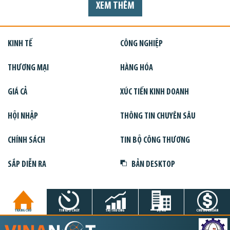
XEM THÊM
KINH TẾ
CÔNG NGHIỆP
THƯƠNG MẠI
HÀNG HÓA
GIÁ CẢ
XÚC TIẾN KINH DOANH
HỘI NHẬP
THÔNG TIN CHUYÊN SÂU
CHÍNH SÁCH
TIN BỘ CÔNG THƯƠNG
SẮP DIỄN RA
BẢN DESKTOP
TRANG CHỦ
TIN GIỜ CHÓT
THỊ TRƯỜNG
DỰ ÁN
CHỨNG KHOÁN