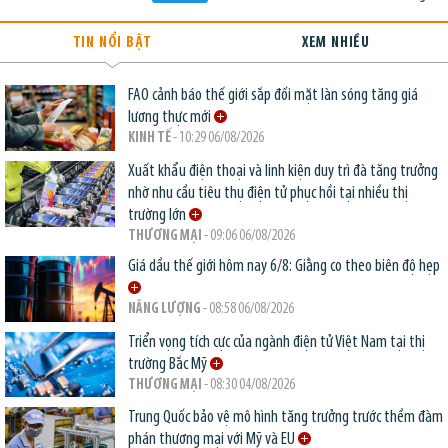
TIN NỔI BẬT
XEM NHIỀU
FAO cảnh báo thế giới sắp đối mặt làn sóng tăng giá
lương thực mới
KINH TẾ
- 10:29 06/08/2026
Xuất khẩu điện thoại và linh kiện duy trì đà tăng trưởng
nhờ nhu cầu tiêu thụ điện tử phục hồi tại nhiều thị
trường lớn
THƯƠNG MẠI
- 09:06 06/08/2026
Giá dầu thế giới hôm nay 6/8: Giằng co theo biên độ hẹp
NĂNG LƯỢNG
- 08:58 06/08/2026
Triển vọng tích cực của ngành điện tử Việt Nam tại thị
trường Bắc Mỹ
THƯƠNG MẠI
- 08:30 04/08/2026
Trung Quốc bảo vệ mô hình tăng trưởng trước thềm đàm
phán thương mại với Mỹ và EU