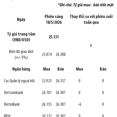
*Ghi chú: Tỷ giá mua - bán tiền mặt
Phiên sáng
Thay đổi so với phiên cuối
Ngày
18/5/2026
tuần qua
Tỷ giá trung tâm
25.131
(VND/USD)
0
Biên độ giao dịch
23.874
26.388
(+/-5%)
Ngân hàng
Mua
Bán
Mua
Bán
Cục Quản lý ngoại hối
23.925
26.337
0
0
Vietcombank
26.107
26.387
0
0
VietinBank
26.155
26.387
-6
0
BIDV
26.137
26.387
0
0