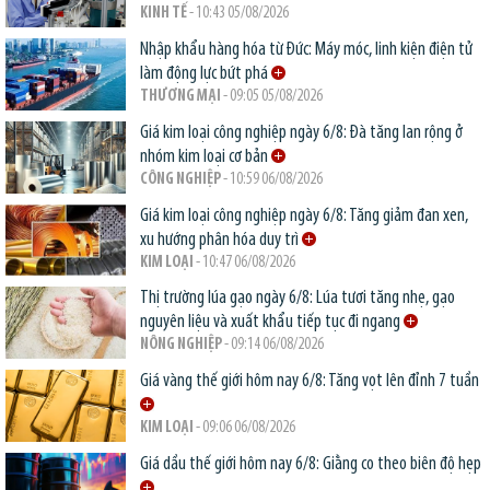
KINH TẾ
- 10:43 05/08/2026
Nhập khẩu hàng hóa từ Đức: Máy móc, linh kiện điện tử
làm động lực bứt phá
THƯƠNG MẠI
- 09:05 05/08/2026
Giá kim loại công nghiệp ngày 6/8: Đà tăng lan rộng ở
nhóm kim loại cơ bản
CÔNG NGHIỆP
- 10:59 06/08/2026
Giá kim loại công nghiệp ngày 6/8: Tăng giảm đan xen,
xu hướng phân hóa duy trì
KIM LOẠI
- 10:47 06/08/2026
Thị trường lúa gạo ngày 6/8: Lúa tươi tăng nhẹ, gạo
nguyên liệu và xuất khẩu tiếp tục đi ngang
NÔNG NGHIỆP
- 09:14 06/08/2026
Giá vàng thế giới hôm nay 6/8: Tăng vọt lên đỉnh 7 tuần
KIM LOẠI
- 09:06 06/08/2026
Giá dầu thế giới hôm nay 6/8: Giằng co theo biên độ hẹp