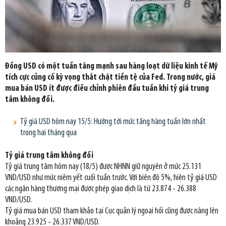
Đồng USD có một tuần tăng mạnh sau hàng loạt dữ liệu kinh tế Mỹ
tích cực củng cố kỳ vọng thắt chặt tiền tệ của Fed. Trong nước, giá
mua bán USD ít được điều chỉnh phiên đầu tuần khi tỷ giá trung
tâm không đổi.
Tỷ giá USD hôm nay 15/5: Hướng tới mức tăng hàng tuần lớn nhất
trong hai tháng qua
Tỷ giá trung tâm không đổi
Tỷ giá trung tâm hôm nay (18/5) được NHNN giữ nguyên ở mức 25.131
VND/USD như mức niêm yết cuối tuần trước. Với biên độ 5%, hiện tỷ giá USD
các ngân hàng thương mại được phép giao dịch là từ 23.874 - 26.388
VND/USD.
Tỷ giá mua bán USD tham khảo tại Cục quản lý ngoại hối cũng được nâng lên
khoảng 23.925 - 26.337 VND/USD.