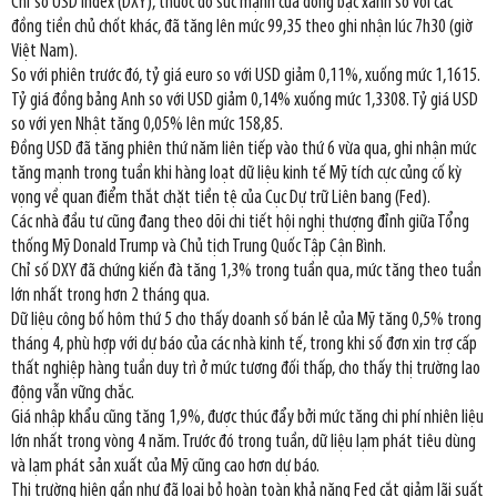
Chỉ số USD Index (DXY), thước đo sức mạnh của đồng bạc xanh so với các
đồng tiền chủ chốt khác, đã tăng lên mức 99,35 theo ghi nhận lúc 7h30 (giờ
Việt Nam).
So với phiên trước đó, tỷ giá euro so với USD giảm 0,11%, xuống mức 1,1615.
Tỷ giá đồng bảng Anh so với USD giảm 0,14% xuống mức 1,3308. Tỷ giá USD
so với yen Nhật tăng 0,05% lên mức 158,85.
Đồng USD đã tăng phiên thứ năm liên tiếp vào thứ 6 vừa qua, ghi nhận mức
tăng mạnh trong tuần khi hàng loạt dữ liệu kinh tế Mỹ tích cực củng cố kỳ
vọng về quan điểm thắt chặt tiền tệ của Cục Dự trữ Liên bang (Fed).
Các nhà đầu tư cũng đang theo dõi chi tiết hội nghị thượng đỉnh giữa Tổng
thống Mỹ Donald Trump và Chủ tịch Trung Quốc Tập Cận Bình.
Chỉ số DXY đã chứng kiến đà tăng 1,3% trong tuần qua, mức tăng theo tuần
lớn nhất trong hơn 2 tháng qua.
Dữ liệu công bố hôm thứ 5 cho thấy doanh số bán lẻ của Mỹ tăng 0,5% trong
tháng 4, phù hợp với dự báo của các nhà kinh tế, trong khi số đơn xin trợ cấp
thất nghiệp hàng tuần duy trì ở mức tương đối thấp, cho thấy thị trường lao
động vẫn vững chắc.
Giá nhập khẩu cũng tăng 1,9%, được thúc đẩy bởi mức tăng chi phí nhiên liệu
lớn nhất trong vòng 4 năm. Trước đó trong tuần, dữ liệu lạm phát tiêu dùng
và lạm phát sản xuất của Mỹ cũng cao hơn dự báo.
Thị trường hiện gần như đã loại bỏ hoàn toàn khả năng Fed cắt giảm lãi suất