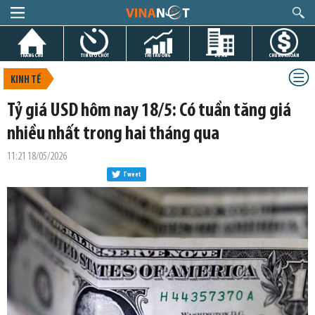
TRANG CHỦ
TIN GIỜ CHÓT
THỊ TRƯỜNG
DỰ ÁN
CHỨNG KHOÁN
KINH TẾ
Tỷ giá USD hôm nay 18/5: Có tuần tăng giá
nhiều nhất trong hai tháng qua
11:21 18/05/2026
Tweet